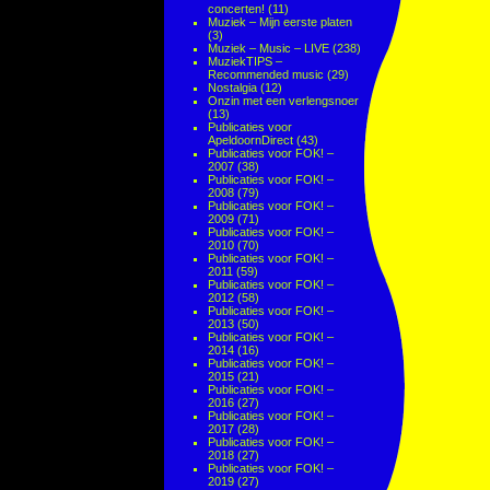
concerten!
(11)
Muziek – Mijn eerste platen
(3)
Muziek – Music – LIVE
(238)
MuziekTIPS –
Recommended music
(29)
Nostalgia
(12)
Onzin met een verlengsnoer
(13)
Publicaties voor
ApeldoornDirect
(43)
Publicaties voor FOK! –
2007
(38)
Publicaties voor FOK! –
2008
(79)
Publicaties voor FOK! –
2009
(71)
Publicaties voor FOK! –
2010
(70)
Publicaties voor FOK! –
2011
(59)
Publicaties voor FOK! –
2012
(58)
Publicaties voor FOK! –
2013
(50)
Publicaties voor FOK! –
2014
(16)
Publicaties voor FOK! –
2015
(21)
Publicaties voor FOK! –
2016
(27)
Publicaties voor FOK! –
2017
(28)
Publicaties voor FOK! –
2018
(27)
Publicaties voor FOK! –
2019
(27)