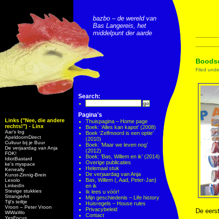
bazbo – de wereld van
Bas Langereis, het
middelpunt der aarde
Boodsc
Filed und
Search:
Pagina's
Links ("Nee, die andere
Thuispagina – Home page
rechts!") - Linx
Boek: ‘Alles kan kapot’ (2008)
Aar’s log
Boek ‘Zelfmoord is een optie’
ApeldoornDirect
(2010)
Cultuur bij je Buur
Boek: ‘Maar we leven nog’
De verjaardag van Anja
(2012)
FOK!
Boek: ‘Bas, Willem en ik’ (2014)
IdiotBastard
Overige publicaties
ke's myspace
Helemaal stuk
Keneally
De verjaardag van Anja
Kunst-Zinnig-Brein
Bas, Willem (, Aad, Peter-Jan)
Lexolo
LinkedIn
en ik
Stevige stukkies
Ik lees u vóór!
StrangeArt
Mijn geschiedenis – Life history
Tijl’s teiltje
Huisregels – House rules
Vroon – Peter Vroon
Privacybeleid
De eerst
WiWaWo
Contact
YesFocus