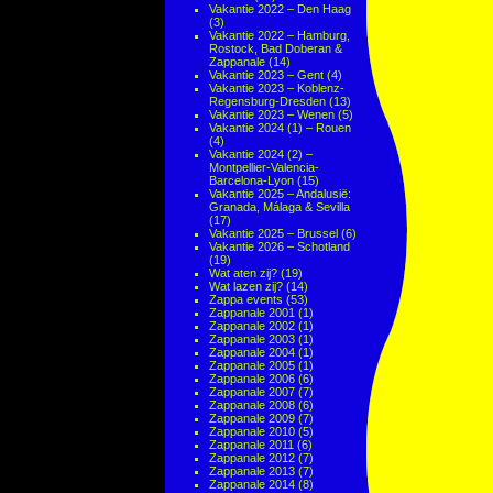
Vakantie 2022 – Den Haag
(3)
Vakantie 2022 – Hamburg,
Rostock, Bad Doberan &
Zappanale
(14)
Vakantie 2023 – Gent
(4)
Vakantie 2023 – Koblenz-
Regensburg-Dresden
(13)
Vakantie 2023 – Wenen
(5)
Vakantie 2024 (1) – Rouen
(4)
Vakantie 2024 (2) –
Montpellier-Valencia-
Barcelona-Lyon
(15)
Vakantie 2025 – Andalusië:
Granada, Málaga & Sevilla
(17)
Vakantie 2025 – Brussel
(6)
Vakantie 2026 – Schotland
(19)
Wat aten zij?
(19)
Wat lazen zij?
(14)
Zappa events
(53)
Zappanale 2001
(1)
Zappanale 2002
(1)
Zappanale 2003
(1)
Zappanale 2004
(1)
Zappanale 2005
(1)
Zappanale 2006
(6)
Zappanale 2007
(7)
Zappanale 2008
(6)
Zappanale 2009
(7)
Zappanale 2010
(5)
Zappanale 2011
(6)
Zappanale 2012
(7)
Zappanale 2013
(7)
Zappanale 2014
(8)