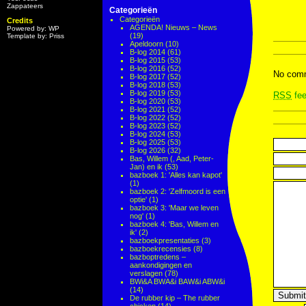
Zappateers
Categorieën
Categorieën
Credits
AGENDA! Nieuws – News
Powered by: WP
(19)
Template by: Priss
Apeldoorn
(10)
B-log 2014
(61)
B-log 2015
(53)
B-log 2016
(52)
No comm
B-log 2017
(52)
B-log 2018
(53)
B-log 2019
(53)
RSS
fee
B-log 2020
(53)
B-log 2021
(52)
B-log 2022
(52)
B-log 2023
(52)
B-log 2024
(53)
B-log 2025
(53)
B-log 2026
(32)
Bas, Willem (, Aad, Peter-
Jan) en ik
(53)
bazboek 1: 'Alles kan kapot'
(1)
bazboek 2: 'Zelfmoord is een
optie'
(1)
bazboek 3: 'Maar we leven
nog'
(1)
bazboek 4: 'Bas, Willem en
ik'
(2)
bazboekpresentaties
(3)
bazboekrecensies
(8)
bazboptredens –
aankondigingen en
verslagen
(78)
BWi&A BWA&i BAW&i ABW&i
(14)
De rubber kip – The rubber