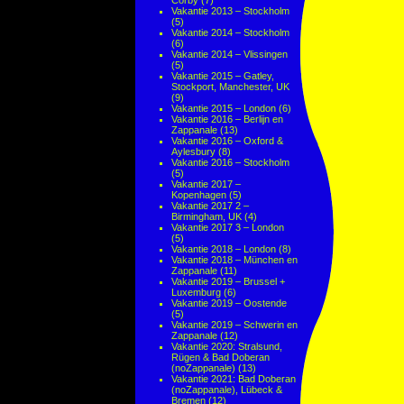
Corby
(7)
Vakantie 2013 – Stockholm
(5)
Vakantie 2014 – Stockholm
(6)
Vakantie 2014 – Vlissingen
(5)
Vakantie 2015 – Gatley,
Stockport, Manchester, UK
(9)
Vakantie 2015 – London
(6)
Vakantie 2016 – Berlijn en
Zappanale
(13)
Vakantie 2016 – Oxford &
Aylesbury
(8)
Vakantie 2016 – Stockholm
(5)
Vakantie 2017 –
Kopenhagen
(5)
Vakantie 2017 2 –
Birmingham, UK
(4)
Vakantie 2017 3 – London
(5)
Vakantie 2018 – London
(8)
Vakantie 2018 – München en
Zappanale
(11)
Vakantie 2019 – Brussel +
Luxemburg
(6)
Vakantie 2019 – Oostende
(5)
Vakantie 2019 – Schwerin en
Zappanale
(12)
Vakantie 2020: Stralsund,
Rügen & Bad Doberan
(noZappanale)
(13)
Vakantie 2021: Bad Doberan
(noZappanale), Lübeck &
Bremen
(12)