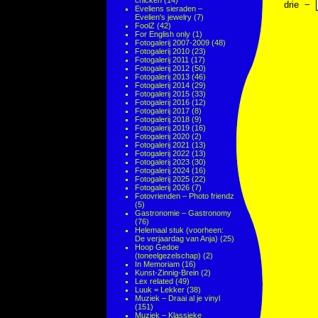
chicken
(14)
drie
−
Eveliens sieraden –
Evelien's jewelry
(7)
FoolZ
(42)
For English only
(1)
Fotogalerij 2007-2009
(48)
Fotogalerij 2010
(23)
Fotogalerij 2011
(17)
Fotogalerij 2012
(50)
Fotogalerij 2013
(46)
Fotogalerij 2014
(29)
Fotogalerij 2015
(33)
Fotogalerij 2016
(12)
Fotogalerij 2017
(8)
Fotogalerij 2018
(9)
Fotogalerij 2019
(16)
Fotogalerij 2020
(2)
Fotogalerij 2021
(13)
Fotogalerij 2022
(13)
Fotogalerij 2023
(30)
Fotogalerij 2024
(16)
Fotogalerij 2025
(22)
Fotogalerij 2026
(7)
Fotovrienden – Photo friendz
(5)
Gastronomie – Gastronomy
(76)
Helemaal stuk (voorheen:
De verjaardag van Anja)
(25)
Hoop Gedoe
(toneelgezelschap)
(2)
In Memoriam
(16)
Kunst-Zinnig-Brein
(2)
Lex related
(49)
Luuk = Lekker
(38)
Muziek – Draai al je vinyl
(151)
Muziek – Klassieke