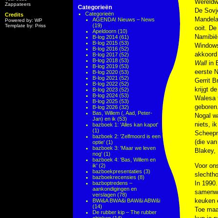
Wereldwi
Zappateers
Categorieën
De Sovje
Categorieën
Credits
Mandela 
AGENDA! Nieuws – News
Powered by: WP
(19)
Template by: Priss
ooit. D
Apeldoorn
(10)
Namibië
B-log 2014
(61)
B-log 2015
(53)
Windows 
B-log 2016
(52)
akkoord 
B-log 2017
(52)
B-log 2018
(53)
Wall
in 
B-log 2019
(53)
eerste 
B-log 2020
(53)
B-log 2021
(52)
Gerrit B
B-log 2022
(52)
krijgt d
B-log 2023
(52)
B-log 2024
(53)
Walesa t
B-log 2025
(53)
geboren
B-log 2026
(32)
Bas, Willem (, Aad, Peter-
Nogal wa
Jan) en ik
(53)
niets, i
bazboek 1: 'Alles kan kapot'
(1)
Scheepm
bazboek 2: 'Zelfmoord is een
(die van
optie'
(1)
bazboek 3: 'Maar we leven
Blakey,
nog'
(1)
bazboek 4: 'Bas, Willem en
Voor ons
ik'
(2)
bazboekpresentaties
(3)
slechtho
bazboekrecensies
(8)
In 1990
bazboptredens –
aankondigingen en
samenwo
verslagen
(78)
keuken 
BWi&A BWA&i BAW&i ABW&i
(14)
Toe maa
De rubber kip – The rubber