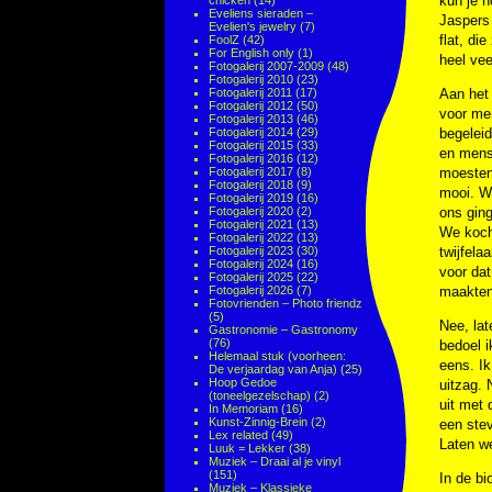
kun je n
chicken
(14)
Eveliens sieraden –
Jaspers 
Evelien's jewelry
(7)
flat, di
FoolZ
(42)
For English only
(1)
heel vee
Fotogalerij 2007-2009
(48)
Fotogalerij 2010
(23)
Fotogalerij 2011
(17)
Aan het 
Fotogalerij 2012
(50)
voor men
Fotogalerij 2013
(46)
Fotogalerij 2014
(29)
begelei
Fotogalerij 2015
(33)
en mense
Fotogalerij 2016
(12)
Fotogalerij 2017
(8)
moesten
Fotogalerij 2018
(9)
mooi. We
Fotogalerij 2019
(16)
Fotogalerij 2020
(2)
ons ging
Fotogalerij 2021
(13)
We koch
Fotogalerij 2022
(13)
Fotogalerij 2023
(30)
twijfela
Fotogalerij 2024
(16)
voor dat
Fotogalerij 2025
(22)
Fotogalerij 2026
(7)
maakten
Fotovrienden – Photo friendz
(5)
Nee, lat
Gastronomie – Gastronomy
(76)
bedoel i
Helemaal stuk (voorheen:
eens. Ik
De verjaardag van Anja)
(25)
Hoop Gedoe
uitzag. 
(toneelgezelschap)
(2)
uit met 
In Memoriam
(16)
Kunst-Zinnig-Brein
(2)
een stev
Lex related
(49)
Laten we
Luuk = Lekker
(38)
Muziek – Draai al je vinyl
(151)
In de bi
Muziek – Klassieke