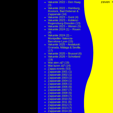
zeven
Vakantie 2022 – Den Haag
(3)
Vakantie 2022 – Hamburg,
Rostock, Bad Doberan &
Zappanale
(14)
Vakantie 2023 – Gent
(4)
Vakantie 2023 – Koblenz-
Regensburg-Dresden
(13)
Vakantie 2023 – Wenen
(5)
Vakantie 2024 (1) – Rouen
(4)
Vakantie 2024 (2) –
Montpellier-Valencia-
Barcelona-Lyon
(15)
Vakantie 2025 – Andalusië:
Granada, Málaga & Sevilla
(17)
Vakantie 2025 – Brussel
(6)
Vakantie 2026 – Schotland
(19)
Wat aten zij?
(19)
Wat lazen zij?
(14)
Zappa events
(53)
Zappanale 2001
(1)
Zappanale 2002
(1)
Zappanale 2003
(1)
Zappanale 2004
(1)
Zappanale 2005
(1)
Zappanale 2006
(6)
Zappanale 2007
(7)
Zappanale 2008
(6)
Zappanale 2009
(7)
Zappanale 2010
(5)
Zappanale 2011
(6)
Zappanale 2012
(7)
Zappanale 2013
(7)
Zappanale 2014
(8)