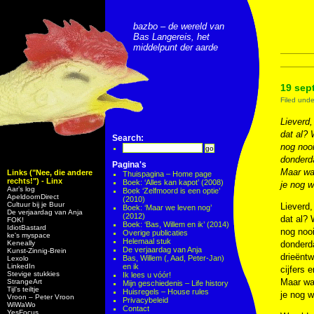
bazbo – de wereld van
Bas Langereis, het
middelpunt der aarde
19 sep
Filed und
Lieverd,
dat al? 
Search:
nog nooi
donderd
Pagina's
Maar waa
Links ("Nee, die andere
Thuispagina – Home page
rechts!") - Linx
Boek: ‘Alles kan kapot’ (2008)
je nog w
Aar’s log
Boek ‘Zelfmoord is een optie’
ApeldoornDirect
(2010)
Cultuur bij je Buur
Lieverd,
Boek: ‘Maar we leven nog’
De verjaardag van Anja
(2012)
dat al? 
FOK!
Boek: ‘Bas, Willem en ik’ (2014)
IdiotBastard
nog nooi
Overige publicaties
ke's myspace
Helemaal stuk
Keneally
donderda
De verjaardag van Anja
Kunst-Zinnig-Brein
drieëntw
Bas, Willem (, Aad, Peter-Jan)
Lexolo
LinkedIn
en ik
cijfers 
Stevige stukkies
Ik lees u vóór!
Maar waa
StrangeArt
Mijn geschiedenis – Life history
Tijl’s teiltje
Huisregels – House rules
je nog w
Vroon – Peter Vroon
Privacybeleid
WiWaWo
Contact
YesFocus