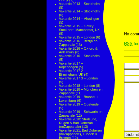
Corby
(7)
Vakantie 2013 – Stockholm
(5)
Vakantie 2014 – Stockholm
(6)
Vakantie 2014 – Vlissingen
(5)
Vakantie 2015 – Gatley,
Stockport, Manchester, UK
(9)
No comm
Vakantie 2015 – London
(6)
Vakantie 2016 – Berlijn en
RSS
fee
Zappanale
(13)
Vakantie 2016 – Oxford &
Aylesbury
(8)
Vakantie 2016 – Stockholm
(5)
Vakantie 2017 –
Kopenhagen
(5)
Vakantie 2017 2 –
Birmingham, UK
(4)
Vakantie 2017 3 – London
(5)
Vakantie 2018 – London
(8)
Vakantie 2018 – München en
Zappanale
(11)
Vakantie 2019 – Brussel +
Luxemburg
(6)
Vakantie 2019 – Oostende
(5)
Vakantie 2019 – Schwerin en
Zappanale
(12)
Vakantie 2020: Stralsund,
Rügen & Bad Doberan
(noZappanale)
(13)
Vakantie 2021: Bad Doberan
(noZappanale), Lübeck &
Bremen
(12)