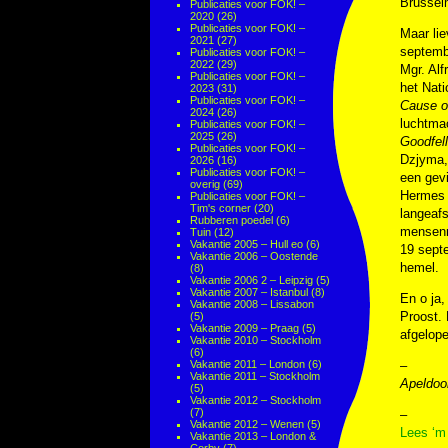
Brussel
Publicaties voor FOK! –
2020
(26)
Publicaties voor FOK! –
Maar lie
2021
(27)
septemb
Publicaties voor FOK! –
2022
(29)
Mgr. Alf
Publicaties voor FOK! –
het Nati
2023
(31)
Publicaties voor FOK! –
Cause o
2024
(26)
luchtmac
Publicaties voor FOK! –
2025
(26)
Goodfel
Publicaties voor FOK! –
Dzjyma, 
2026
(16)
Publicaties voor FOK! –
een gevi
overig
(69)
Hermes 
Publicaties voor FOK! –
Tim's corner
(20)
langeaf
Rubberen poedel
(6)
mensenr
Tuin
(12)
Vakantie 2005 – Hull eo
(6)
19 sept
Vakantie 2006 – Oostende
hemel.
(8)
Vakantie 2006 2 – Leipzig
(5)
Vakantie 2007 – Istanbul
(8)
En o ja,
Vakantie 2008 – Lissabon
Proost. 
(5)
Vakantie 2009 – Praag
(5)
afgelope
Vakantie 2010 – Stockholm
(6)
Vakantie 2011 – London
(6)
–
Vakantie 2011 – Stockholm
Apeldoo
(5)
Vakantie 2012 – Stockholm
(7)
–
Vakantie 2012 – Wenen
(5)
Lees ‘m
Vakantie 2013 – London &