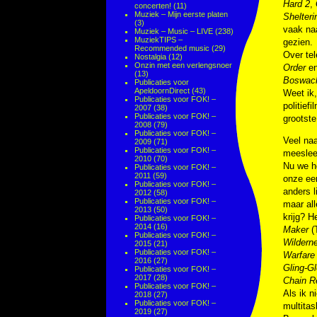
Hard 2
,
concerten!
(11)
Muziek – Mijn eerste platen
Shelter
(3)
vaak naa
Muziek – Music – LIVE
(238)
MuziekTIPS –
gezien.
Recommended music
(29)
Over tel
Nostalgia
(12)
Onzin met een verlengsnoer
Order
e
(13)
Boswac
Publicaties voor
ApeldoornDirect
(43)
Weet ik,
Publicaties voor FOK! –
politief
2007
(38)
Publicaties voor FOK! –
grootste
2008
(79)
Publicaties voor FOK! –
Veel naa
2009
(71)
Publicaties voor FOK! –
meesleep
2010
(70)
Nu we he
Publicaties voor FOK! –
2011
(59)
onze eer
Publicaties voor FOK! –
anders 
2012
(58)
Publicaties voor FOK! –
maar all
2013
(50)
krijg? H
Publicaties voor FOK! –
2014
(16)
Maker
(
Publicaties voor FOK! –
Wilderne
2015
(21)
Publicaties voor FOK! –
Warfare
2016
(27)
Gling-Gl
Publicaties voor FOK! –
2017
(28)
Chain R
Publicaties voor FOK! –
Als ik n
2018
(27)
Publicaties voor FOK! –
multita
2019
(27)