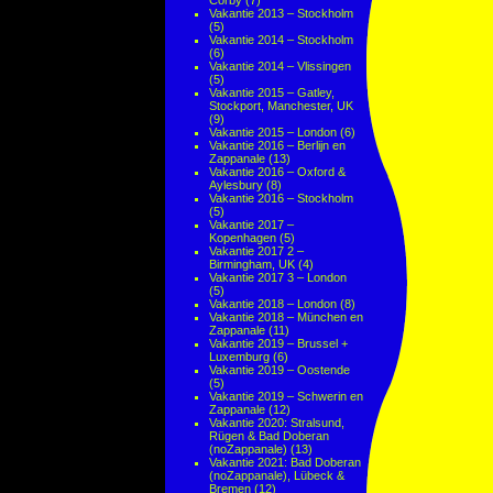
Corby
(7)
Vakantie 2013 – Stockholm
(5)
Vakantie 2014 – Stockholm
(6)
Vakantie 2014 – Vlissingen
(5)
Vakantie 2015 – Gatley,
Stockport, Manchester, UK
(9)
Vakantie 2015 – London
(6)
Vakantie 2016 – Berlijn en
Zappanale
(13)
Vakantie 2016 – Oxford &
Aylesbury
(8)
Vakantie 2016 – Stockholm
(5)
Vakantie 2017 –
Kopenhagen
(5)
Vakantie 2017 2 –
Birmingham, UK
(4)
Vakantie 2017 3 – London
(5)
Vakantie 2018 – London
(8)
Vakantie 2018 – München en
Zappanale
(11)
Vakantie 2019 – Brussel +
Luxemburg
(6)
Vakantie 2019 – Oostende
(5)
Vakantie 2019 – Schwerin en
Zappanale
(12)
Vakantie 2020: Stralsund,
Rügen & Bad Doberan
(noZappanale)
(13)
Vakantie 2021: Bad Doberan
(noZappanale), Lübeck &
Bremen
(12)