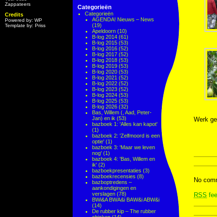
Zappateers
Categorieën
Categorieën
Credits
AGENDA! Nieuws – News
Powered by: WP
(19)
Template by: Priss
Apeldoorn
(10)
B-log 2014
(61)
B-log 2015
(53)
B-log 2016
(52)
B-log 2017
(52)
B-log 2018
(53)
B-log 2019
(53)
B-log 2020
(53)
B-log 2021
(52)
B-log 2022
(52)
B-log 2023
(52)
B-log 2024
(53)
B-log 2025
(53)
B-log 2026
(32)
Bas, Willem (, Aad, Peter-
Jan) en ik
(53)
Werk ge
bazboek 1: 'Alles kan kapot'
(1)
bazboek 2: 'Zelfmoord is een
optie'
(1)
bazboek 3: 'Maar we leven
nog'
(1)
bazboek 4: 'Bas, Willem en
ik'
(2)
bazboekpresentaties
(3)
bazboekrecensies
(8)
No comm
bazboptredens –
aankondigingen en
verslagen
(78)
RSS
fee
BWi&A BWA&i BAW&i ABW&i
(14)
De rubber kip – The rubber