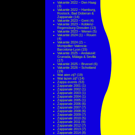
Vakantie 2022 – Den Haag
(3)
Vakantie 2022 – Hamburg,
Rostock, Bad Doberan &
Zappanale
(14)
Vakantie 2023 – Gent
(4)
Vakantie 2023 – Koblenz-
Regensburg-Dresden
(13)
Vakantie 2023 – Wenen
(5)
Vakantie 2024 (1) – Rouen
(4)
Vakantie 2024 (2) –
Montpellier-Valencia-
Barcelona-Lyon
(15)
Vakantie 2025 – Andalusië:
Granada, Málaga & Sevilla
(17)
Vakantie 2025 – Brussel
(6)
Vakantie 2026 – Schotland
(19)
Wat aten zij?
(19)
Wat lazen zij?
(14)
Zappa events
(53)
Zappanale 2001
(1)
Zappanale 2002
(1)
Zappanale 2003
(1)
Zappanale 2004
(1)
Zappanale 2005
(1)
Zappanale 2006
(6)
Zappanale 2007
(7)
Zappanale 2008
(6)
Zappanale 2009
(7)
Zappanale 2010
(5)
Zappanale 2011
(6)
Zappanale 2012
(7)
Zappanale 2013
(7)
Zappanale 2014
(8)