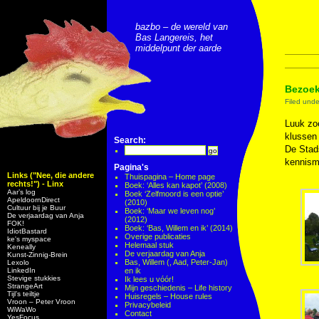
bazbo – de wereld van
Bas Langereis, het
middelpunt der aarde
Bezoek
Filed unde
Luuk zoe
klussen
Search:
De Stad
kennism
Pagina's
Links ("Nee, die andere
Thuispagina – Home page
rechts!") - Linx
Boek: ‘Alles kan kapot’ (2008)
Aar’s log
Boek ‘Zelfmoord is een optie’
ApeldoornDirect
(2010)
Cultuur bij je Buur
Boek: ‘Maar we leven nog’
De verjaardag van Anja
(2012)
FOK!
Boek: ‘Bas, Willem en ik’ (2014)
IdiotBastard
Overige publicaties
ke's myspace
Helemaal stuk
Keneally
De verjaardag van Anja
Kunst-Zinnig-Brein
Bas, Willem (, Aad, Peter-Jan)
Lexolo
LinkedIn
en ik
Stevige stukkies
Ik lees u vóór!
StrangeArt
Mijn geschiedenis – Life history
Tijl’s teiltje
Huisregels – House rules
Vroon – Peter Vroon
Privacybeleid
WiWaWo
Contact
YesFocus