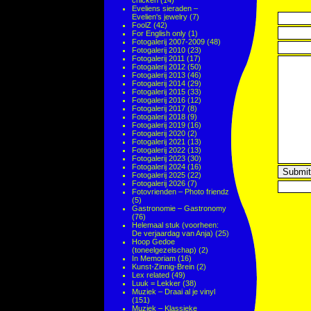
chicken
(14)
Eveliens sieraden –
Evelien's jewelry
(7)
FoolZ
(42)
For English only
(1)
Fotogalerij 2007-2009
(48)
Fotogalerij 2010
(23)
Fotogalerij 2011
(17)
Fotogalerij 2012
(50)
Fotogalerij 2013
(46)
Fotogalerij 2014
(29)
Fotogalerij 2015
(33)
Fotogalerij 2016
(12)
Fotogalerij 2017
(8)
Fotogalerij 2018
(9)
Fotogalerij 2019
(16)
Fotogalerij 2020
(2)
Fotogalerij 2021
(13)
Fotogalerij 2022
(13)
Fotogalerij 2023
(30)
Fotogalerij 2024
(16)
Fotogalerij 2025
(22)
Fotogalerij 2026
(7)
Fotovrienden – Photo friendz
(5)
Gastronomie – Gastronomy
(76)
Helemaal stuk (voorheen:
De verjaardag van Anja)
(25)
Hoop Gedoe
(toneelgezelschap)
(2)
In Memoriam
(16)
Kunst-Zinnig-Brein
(2)
Lex related
(49)
Luuk = Lekker
(38)
Muziek – Draai al je vinyl
(151)
Muziek – Klassieke