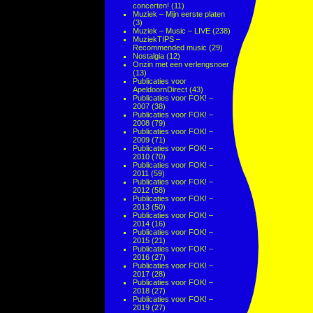
concerten!
(11)
Muziek – Mijn eerste platen
(3)
Muziek – Music – LIVE
(238)
MuziekTIPS –
Recommended music
(29)
Nostalgia
(12)
Onzin met een verlengsnoer
(13)
Publicaties voor
ApeldoornDirect
(43)
Publicaties voor FOK! –
2007
(38)
Publicaties voor FOK! –
2008
(79)
Publicaties voor FOK! –
2009
(71)
Publicaties voor FOK! –
2010
(70)
Publicaties voor FOK! –
2011
(59)
Publicaties voor FOK! –
2012
(58)
Publicaties voor FOK! –
2013
(50)
Publicaties voor FOK! –
2014
(16)
Publicaties voor FOK! –
2015
(21)
Publicaties voor FOK! –
2016
(27)
Publicaties voor FOK! –
2017
(28)
Publicaties voor FOK! –
2018
(27)
Publicaties voor FOK! –
2019
(27)