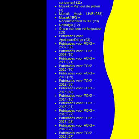
concerten!
(11)
Muziek – Mijn eerste platen
(3)
Muziek – Music – LIVE
(238)
MuziekTIPS –
Recommended music
(29)
Nostalgia
(12)
Onzin met een verlengsnoer
(13)
Publicaties voor
ApeldoornDirect
(43)
Publicaties voor FOK! –
2007
(38)
Publicaties voor FOK! –
2008
(79)
Publicaties voor FOK! –
2009
(71)
Publicaties voor FOK! –
2010
(70)
Publicaties voor FOK! –
2011
(59)
Publicaties voor FOK! –
2012
(58)
Publicaties voor FOK! –
2013
(50)
Publicaties voor FOK! –
2014
(16)
Publicaties voor FOK! –
2015
(21)
Publicaties voor FOK! –
2016
(27)
Publicaties voor FOK! –
2017
(28)
Publicaties voor FOK! –
2018
(27)
Publicaties voor FOK! –
2019
(27)