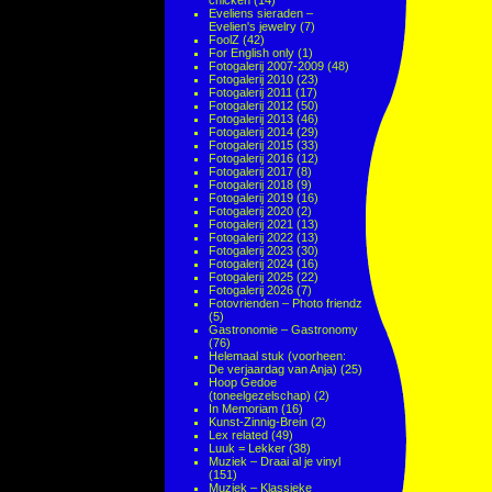
chicken
(14)
Eveliens sieraden –
Evelien's jewelry
(7)
FoolZ
(42)
For English only
(1)
Fotogalerij 2007-2009
(48)
Fotogalerij 2010
(23)
Fotogalerij 2011
(17)
Fotogalerij 2012
(50)
Fotogalerij 2013
(46)
Fotogalerij 2014
(29)
Fotogalerij 2015
(33)
Fotogalerij 2016
(12)
Fotogalerij 2017
(8)
Fotogalerij 2018
(9)
Fotogalerij 2019
(16)
Fotogalerij 2020
(2)
Fotogalerij 2021
(13)
Fotogalerij 2022
(13)
Fotogalerij 2023
(30)
Fotogalerij 2024
(16)
Fotogalerij 2025
(22)
Fotogalerij 2026
(7)
Fotovrienden – Photo friendz
(5)
Gastronomie – Gastronomy
(76)
Helemaal stuk (voorheen:
De verjaardag van Anja)
(25)
Hoop Gedoe
(toneelgezelschap)
(2)
In Memoriam
(16)
Kunst-Zinnig-Brein
(2)
Lex related
(49)
Luuk = Lekker
(38)
Muziek – Draai al je vinyl
(151)
Muziek – Klassieke