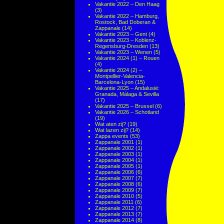
Vakantie 2022 – Den Haag
(3)
Vakantie 2022 – Hamburg,
Rostock, Bad Doberan &
Zappanale
(14)
Vakantie 2023 – Gent
(4)
Vakantie 2023 – Koblenz-
Regensburg-Dresden
(13)
Vakantie 2023 – Wenen
(5)
Vakantie 2024 (1) – Rouen
(4)
Vakantie 2024 (2) –
Montpellier-Valencia-
Barcelona-Lyon
(15)
Vakantie 2025 – Andalusië:
Granada, Málaga & Sevilla
(17)
Vakantie 2025 – Brussel
(6)
Vakantie 2026 – Schotland
(19)
Wat aten zij?
(19)
Wat lazen zij?
(14)
Zappa events
(53)
Zappanale 2001
(1)
Zappanale 2002
(1)
Zappanale 2003
(1)
Zappanale 2004
(1)
Zappanale 2005
(1)
Zappanale 2006
(6)
Zappanale 2007
(7)
Zappanale 2008
(6)
Zappanale 2009
(7)
Zappanale 2010
(5)
Zappanale 2011
(6)
Zappanale 2012
(7)
Zappanale 2013
(7)
Zappanale 2014
(8)