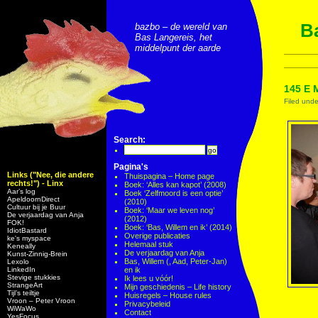
Ba
bazbo – de wereld van
Bas Langereis, het
middelpunt der aarde
145 E 
Filed und
Search:
Pagina's
Links ("Nee, die andere
Thuispagina – Home page
rechts!") - Linx
Boek: ‘Alles kan kapot’ (2008)
Aar’s log
Boek ‘Zelfmoord is een optie’
ApeldoornDirect
(2010)
Cultuur bij je Buur
Boek: ‘Maar we leven nog’
De verjaardag van Anja
(2012)
FOK!
Boek: ‘Bas, Willem en ik’ (2014)
IdiotBastard
Overige publicaties
ke's myspace
Helemaal stuk
Keneally
De verjaardag van Anja
Kunst-Zinnig-Brein
Bas, Willem (, Aad, Peter-Jan)
Lexolo
LinkedIn
en ik
Stevige stukkies
Ik lees u vóór!
StrangeArt
Mijn geschiedenis – Life history
Tijl’s teiltje
Huisregels – House rules
Vroon – Peter Vroon
Privacybeleid
WiWaWo
Contact
YesFocus