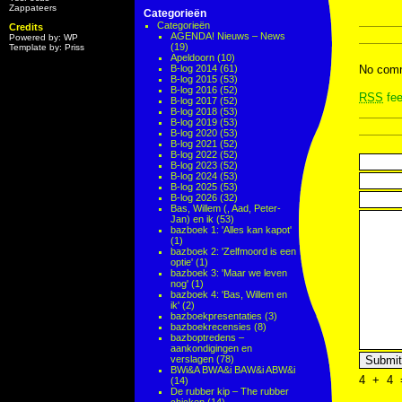
Zappateers
Categorieën
Categorieën
Credits
AGENDA! Nieuws – News
Powered by: WP
(19)
Template by: Priss
Apeldoorn
(10)
B-log 2014
(61)
No comm
B-log 2015
(53)
B-log 2016
(52)
RSS
fee
B-log 2017
(52)
B-log 2018
(53)
B-log 2019
(53)
B-log 2020
(53)
B-log 2021
(52)
B-log 2022
(52)
B-log 2023
(52)
B-log 2024
(53)
B-log 2025
(53)
B-log 2026
(32)
Bas, Willem (, Aad, Peter-
Jan) en ik
(53)
bazboek 1: 'Alles kan kapot'
(1)
bazboek 2: 'Zelfmoord is een
optie'
(1)
bazboek 3: 'Maar we leven
nog'
(1)
bazboek 4: 'Bas, Willem en
ik'
(2)
bazboekpresentaties
(3)
bazboekrecensies
(8)
bazboptredens –
aankondigingen en
verslagen
(78)
BWi&A BWA&i BAW&i ABW&i
4
+
4
(14)
De rubber kip – The rubber