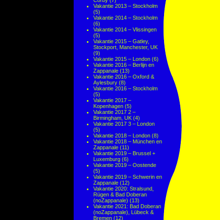
Corby
(7)
Vakantie 2013 – Stockholm
(5)
Vakantie 2014 – Stockholm
(6)
Vakantie 2014 – Vlissingen
(5)
Vakantie 2015 – Gatley,
Stockport, Manchester, UK
(9)
Vakantie 2015 – London
(6)
Vakantie 2016 – Berlijn en
Zappanale
(13)
Vakantie 2016 – Oxford &
Aylesbury
(8)
Vakantie 2016 – Stockholm
(5)
Vakantie 2017 –
Kopenhagen
(5)
Vakantie 2017 2 –
Birmingham, UK
(4)
Vakantie 2017 3 – London
(5)
Vakantie 2018 – London
(8)
Vakantie 2018 – München en
Zappanale
(11)
Vakantie 2019 – Brussel +
Luxemburg
(6)
Vakantie 2019 – Oostende
(5)
Vakantie 2019 – Schwerin en
Zappanale
(12)
Vakantie 2020: Stralsund,
Rügen & Bad Doberan
(noZappanale)
(13)
Vakantie 2021: Bad Doberan
(noZappanale), Lübeck &
Bremen
(12)