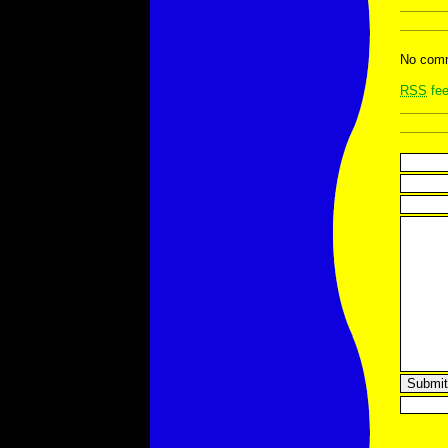
No comm
RSS
fee