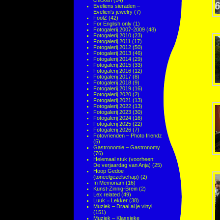
chicken
(14)
Eveliens sieraden –
Evelien's jewelry
(7)
FoolZ
(42)
For English only
(1)
Fotogalerij 2007-2009
(48)
Fotogalerij 2010
(23)
Fotogalerij 2011
(17)
Fotogalerij 2012
(50)
Fotogalerij 2013
(46)
Fotogalerij 2014
(29)
Fotogalerij 2015
(33)
Fotogalerij 2016
(12)
Fotogalerij 2017
(8)
Fotogalerij 2018
(9)
Fotogalerij 2019
(16)
Fotogalerij 2020
(2)
Fotogalerij 2021
(13)
Fotogalerij 2022
(13)
Fotogalerij 2023
(30)
Fotogalerij 2024
(16)
Fotogalerij 2025
(22)
Fotogalerij 2026
(7)
Fotovrienden – Photo friendz
(5)
Gastronomie – Gastronomy
(76)
Helemaal stuk (voorheen:
De verjaardag van Anja)
(25)
Hoop Gedoe
(toneelgezelschap)
(2)
In Memoriam
(16)
Kunst-Zinnig-Brein
(2)
Lex related
(49)
Luuk = Lekker
(38)
Muziek – Draai al je vinyl
(151)
Muziek – Klassieke