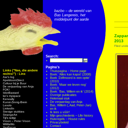
bazbo – de wereld van
Bas Langereis, het
middelpunt der aarde
Zappan
2013
Filed und
Search:
Pagina's
Links ("Nee, die andere
Thuispagina – Home page
rechts!") - Linx
Boek: ‘Alles kan kapot’ (2008)
Aar’s log
Boek ‘Zelfmoord is een optie’
ApeldoornDirect
(2010)
Cultuur bij je Buur
Boek: ‘Maar we leven nog’
De verjaardag van Anja
(2012)
FOK!
Boek: ‘Bas, Willem en ik’ (2014)
IdiotBastard
Overige publicaties
ke's myspace
Helemaal stuk
Keneally
De verjaardag van Anja
Kunst-Zinnig-Brein
Bas, Willem (, Aad, Peter-Jan)
Lexolo
LinkedIn
en ik
Stevige stukkies
Ik lees u vóór!
StrangeArt
Mijn geschiedenis – Life history
Tijl’s teiltje
Huisregels – House rules
Vroon – Peter Vroon
Privacybeleid
WiWaWo
Contact
YesFocus