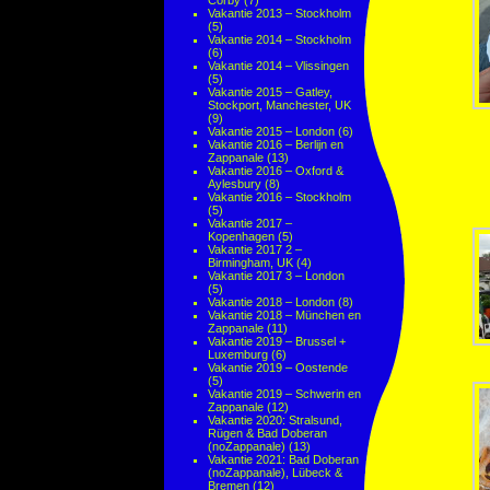
Corby
(7)
Vakantie 2013 – Stockholm
(5)
Vakantie 2014 – Stockholm
(6)
Vakantie 2014 – Vlissingen
(5)
Vakantie 2015 – Gatley,
Stockport, Manchester, UK
(9)
Vakantie 2015 – London
(6)
Vakantie 2016 – Berlijn en
Zappanale
(13)
Vakantie 2016 – Oxford &
Aylesbury
(8)
Vakantie 2016 – Stockholm
(5)
Vakantie 2017 –
Kopenhagen
(5)
Vakantie 2017 2 –
Birmingham, UK
(4)
Vakantie 2017 3 – London
(5)
Vakantie 2018 – London
(8)
Vakantie 2018 – München en
Zappanale
(11)
Vakantie 2019 – Brussel +
Luxemburg
(6)
Vakantie 2019 – Oostende
(5)
Vakantie 2019 – Schwerin en
Zappanale
(12)
Vakantie 2020: Stralsund,
Rügen & Bad Doberan
(noZappanale)
(13)
Vakantie 2021: Bad Doberan
(noZappanale), Lübeck &
Bremen
(12)