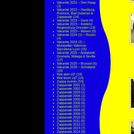
Vakantie 2022 – Den Haag
(3)
Vakantie 2022 – Hamburg,
Rostock, Bad Doberan &
Zappanale
(14)
Vakantie 2023 – Gent
(4)
Vakantie 2023 – Koblenz-
Regensburg-Dresden
(13)
Vakantie 2023 – Wenen
(5)
Vakantie 2024 (1) – Rouen
(4)
Vakantie 2024 (2) –
Montpellier-Valencia-
Barcelona-Lyon
(15)
Vakantie 2025 – Andalusië:
Granada, Málaga & Sevilla
(17)
Vakantie 2025 – Brussel
(6)
Vakantie 2026 – Schotland
(19)
Wat aten zij?
(19)
Wat lazen zij?
(14)
Zappa events
(53)
Zappanale 2001
(1)
Zappanale 2002
(1)
Zappanale 2003
(1)
Zappanale 2004
(1)
Zappanale 2005
(1)
Zappanale 2006
(6)
Zappanale 2007
(7)
Zappanale 2008
(6)
Zappanale 2009
(7)
Zappanale 2010
(5)
Zappanale 2011
(6)
Zappanale 2012
(7)
Zappanale 2013
(7)
Zappanale 2014
(8)