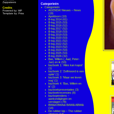
Zappateers
Categorieën
Categorieën
Credits
AGENDA! Nieuws – News
Powered by: WP
(19)
Template by: Priss
Apeldoorn
(10)
B-log 2014
(61)
B-log 2015
(53)
B-log 2016
(52)
B-log 2017
(52)
B-log 2018
(53)
B-log 2019
(53)
B-log 2020
(53)
B-log 2021
(52)
B-log 2022
(52)
B-log 2023
(52)
B-log 2024
(53)
B-log 2025
(53)
B-log 2026
(32)
Bas, Willem (, Aad, Peter-
Jan) en ik
(53)
bazboek 1: 'Alles kan kapot'
(1)
bazboek 2: 'Zelfmoord is een
optie'
(1)
bazboek 3: 'Maar we leven
nog'
(1)
bazboek 4: 'Bas, Willem en
ik'
(2)
bazboekpresentaties
(3)
bazboekrecensies
(8)
bazboptredens –
aankondigingen en
verslagen
(78)
BWi&A BWA&i BAW&i ABW&i
(14)
De rubber kip – The rubber