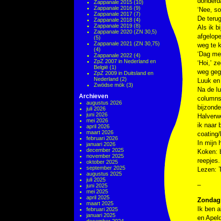
donderd
Zappanale 2015
(10)
Zappanale 2016
(9)
‘Nee, so
Zappanale 2017
(7)
De terug
Zappanale 2018
(4)
Zappanale 2019
(8)
Als ik b
Zappanale 2020 (ZN 30,5)
afgelop
(5)
Zappanale 2021 (ZN 30,75)
weg te k
(4)
‘Dag men
Zappanale 2022
(4)
ZpZ 2007 in Nederland en
‘Hoi,’ z
België
(1)
weg geg
ZpZ 2009 in Duitsland en
Nederland
(2)
Luuk en 
Zwödse mök
(3)
Na de lu
Archieven
columns
augustus 2026
bijzonde
juli 2026
juni 2026
Halverwe
mei 2026
ik naar 
april 2026
maart 2026
coating/
februari 2026
In mijn 
januari 2026
december 2025
Koken: b
november 2025
reepjes.
oktober 2025
september 2025
Lezen: 
augustus 2025
juli 2025
–
juni 2025
mei 2025
april 2025
Zondag 
maart 2025
Ik ben 
februari 2025
januari 2025
en Apeld