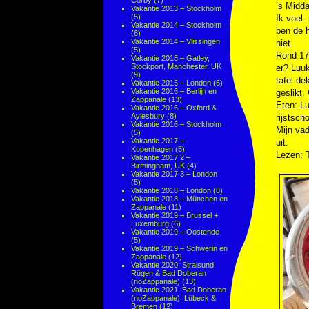
Corby
(7)
’s Midda
Vakantie 2013 – Stockholm
(5)
Ik voel:
Vakantie 2014 – Stockholm
ben de h
(6)
Vakantie 2014 – Vlissingen
niet.
(5)
Rond 17.
Vakantie 2015 – Gatley,
Stockport, Manchester, UK
er? Luu
(9)
tafel de
Vakantie 2015 – London
(6)
Vakantie 2016 – Berlijn en
geslikt.
Zappanale
(13)
Eten: L
Vakantie 2016 – Oxford &
Aylesbury
(8)
rijstscho
Vakantie 2016 – Stockholm
Mijn va
(5)
Vakantie 2017 –
uit.
Kopenhagen
(5)
Lezen: T
Vakantie 2017 2 –
Birmingham, UK
(4)
Vakantie 2017 3 – London
(5)
Vakantie 2018 – London
(8)
Vakantie 2018 – München en
Zappanale
(11)
Vakantie 2019 – Brussel +
Luxemburg
(6)
Vakantie 2019 – Oostende
(5)
Vakantie 2019 – Schwerin en
Zappanale
(12)
Vakantie 2020: Stralsund,
Rügen & Bad Doberan
(noZappanale)
(13)
Vakantie 2021: Bad Doberan
(noZappanale), Lübeck &
Bremen
(12)