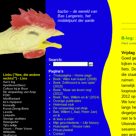
bazbo – de wereld van
Bas Langereis, het
middelpunt der aarde
B-log: 
Filed und
Vrijdag
Goed ges
Search:
kijken n
fiets. D
Pagina's
die staa
Links ("Nee, die andere
Thuispagina – Home page
rechts!") - Linx
Boek: ‘Alles kan kapot’ (2008)
ruimen. 
Aar’s log
Boek ‘Zelfmoord is een optie’
tamelijk
ApeldoornDirect
(2010)
Cultuur bij je Buur
Boek: ‘Maar we leven nog’
looprou
De verjaardag van Anja
(2012)
FOK!
2012 op 
Boek: ‘Bas, Willem en ik’ (2014)
IdiotBastard
Overige publicaties
We lunc
ke's myspace
Helemaal stuk
Keneally
langs he
De verjaardag van Anja
Kunst-Zinnig-Brein
Bas, Willem (, Aad, Peter-Jan)
Lexolo
dingetje
LinkedIn
en ik
niet te 
Stevige stukkies
Ik lees u vóór!
StrangeArt
Mijn geschiedenis – Life history
Uiteinde
Tijl’s teiltje
Huisregels – House rules
Vroon – Peter Vroon
sesamzaa
Privacybeleid
WiWaWo
Contact
een grot
YesFocus