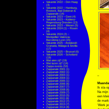
Vakantie 2022 – Den Haag
(3)
Vakantie 2022 – Hamburg,
Rostock, Bad Doberan &
Zappanale
(14)
Vakantie 2023 – Gent
(4)
Vakantie 2023 – Koblenz-
Regensburg-Dresden
(13)
Vakantie 2023 – Wenen
(5)
Vakantie 2024 (1) – Rouen
(4)
Vakantie 2024 (2) –
Montpellier-Valencia-
Barcelona-Lyon
(15)
Vakantie 2025 – Andalusië:
Granada, Málaga & Sevilla
(17)
Vakantie 2025 – Brussel
(6)
Vakantie 2026 – Schotland
(19)
Wat aten zij?
(19)
Wat lazen zij?
(14)
Zappa events
(53)
Zappanale 2001
(1)
Zappanale 2002
(1)
Zappanale 2003
(1)
–
Zappanale 2004
(1)
Zappanale 2005
(1)
Maandag
Zappanale 2006
(6)
Zappanale 2007
(7)
Ik sta o
Zappanale 2008
(6)
Na mijn 
Zappanale 2009
(7)
Zappanale 2010
(5)
een klei
Zappanale 2011
(6)
de markt
Zappanale 2012
(7)
Zappanale 2013
(7)
‘Werk je
Zappanale 2014
(8)