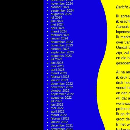
december 2024
november 2024
Bericht 
oktober 2024
september 2024
augustus 2024
Ik spre
juli 2024
juni 2024
ik erach
mei 2024
Aanpak v
april 2024
maart 2024
lopen/wa
februari 2024
Ik merkt
januari 2024
december 2023
over va
november 2023
Omdat bi
oktober 2023
september 2023
zijn, za
augustus 2023
en die h
juli 2023
juni 2023
gesodemi
mei 2023
april 2023
Al na an
maart 2023
februari 2023
ik druk 
januari 2023
druk heb
december 2022
november 2022
vooral bi
oktober 2022
en dan d
september 2022
augustus 2022
wil dat 
juli 2022
weliswaa
juni 2022
mei 2022
professi
april 2022
Ik ga de
maart 2022
februari 2022
groot de
januari 2022
In het w
december 2021
november 2021
Er kwam 