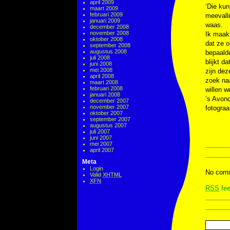
april 2009
‘Die kun
maart 2009
februari 2009
meevall
januari 2009
waas.
december 2008
november 2008
Ik maak 
oktober 2008
dat ze o
september 2008
augustus 2008
bepaalde
juli 2008
blijkt d
juni 2008
mei 2008
zijn dez
april 2008
zoek naa
maart 2008
februari 2008
willen w
januari 2008
’s Avond
december 2007
november 2007
fotograa
oktober 2007
september 2007
augustus 2007
juli 2007
juni 2007
mei 2007
april 2007
Meta
Login
No comm
Valid
XHTML
XFN
RSS
fee