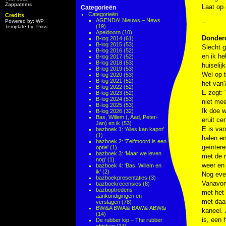
Zappateers
Laat op
Categorieën
Categorieën
Credits
AGENDA! Nieuws – News
Powered by: WP
–
(19)
Template by: Priss
Apeldoorn
(10)
Donderd
B-log 2014
(61)
B-log 2015
(53)
Slecht 
B-log 2016
(52)
en ik he
B-log 2017
(52)
B-log 2018
(53)
huiselij
B-log 2019
(53)
Wel op t
B-log 2020
(53)
B-log 2021
(52)
het van?
B-log 2022
(52)
E zegt: 
B-log 2023
(52)
B-log 2024
(53)
niet mee
B-log 2025
(53)
Ik doe w
B-log 2026
(32)
Bas, Willem (, Aad, Peter-
eruit ce
Jan) en ik
(53)
E is van
bazboek 1: 'Alles kan kapot'
(1)
halen en
bazboek 2: 'Zelfmoord is een
geïntere
optie'
(1)
bazboek 3: 'Maar we leven
met de r
nog'
(1)
weer en 
bazboek 4: 'Bas, Willem en
ik'
(2)
Nog even
bazboekpresentaties
(3)
Vanavond
bazboekrecensies
(8)
bazboptredens –
met het 
aankondigingen en
met daa
verslagen
(78)
BWi&A BWA&i BAW&i ABW&i
kaneel. 
(14)
is, een 
De rubber kip – The rubber