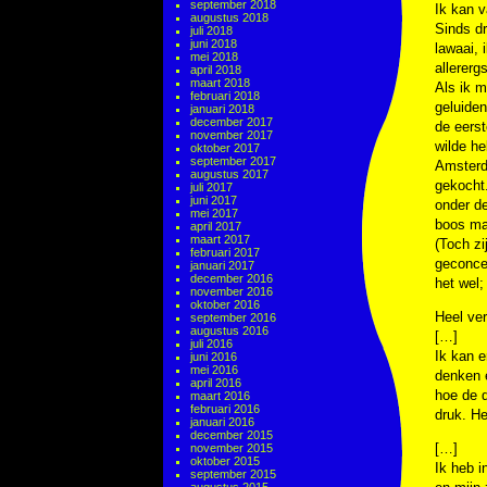
september 2018
Ik kan v
augustus 2018
Sinds dr
juli 2018
juni 2018
lawaai, 
mei 2018
allererg
april 2018
maart 2018
Als ik m
februari 2018
geluiden
januari 2018
december 2017
de eers
november 2017
wilde he
oktober 2017
september 2017
Amsterd
augustus 2017
gekocht.
juli 2017
juni 2017
onder de
mei 2017
boos maa
april 2017
maart 2017
(Toch z
februari 2017
geconcen
januari 2017
december 2016
het wel;
november 2016
oktober 2016
Heel ver
september 2016
augustus 2016
[…]
juli 2016
Ik kan e
juni 2016
mei 2016
denken 
april 2016
hoe de 
maart 2016
februari 2016
druk. He
januari 2016
december 2015
[…]
november 2015
oktober 2015
Ik heb i
september 2015