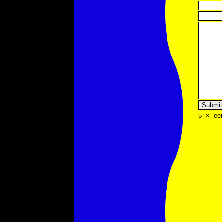
5
×
ee