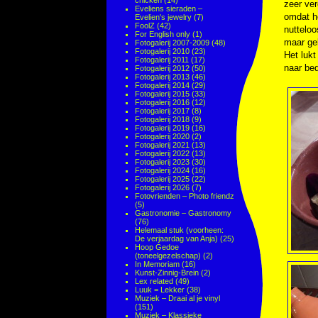
chicken
(14)
zeer ver
Eveliens sieraden –
omdat he
Evelien's jewelry
(7)
FoolZ
(42)
nutteloo
For English only
(1)
maar gel
Fotogalerij 2007-2009
(48)
Fotogalerij 2010
(23)
Het lukt
Fotogalerij 2011
(17)
naar bed
Fotogalerij 2012
(50)
Fotogalerij 2013
(46)
Fotogalerij 2014
(29)
Fotogalerij 2015
(33)
Fotogalerij 2016
(12)
Fotogalerij 2017
(8)
Fotogalerij 2018
(9)
Fotogalerij 2019
(16)
Fotogalerij 2020
(2)
Fotogalerij 2021
(13)
Fotogalerij 2022
(13)
Fotogalerij 2023
(30)
Fotogalerij 2024
(16)
Fotogalerij 2025
(22)
Fotogalerij 2026
(7)
Fotovrienden – Photo friendz
(5)
Gastronomie – Gastronomy
(76)
Helemaal stuk (voorheen:
De verjaardag van Anja)
(25)
Hoop Gedoe
(toneelgezelschap)
(2)
In Memoriam
(16)
Kunst-Zinnig-Brein
(2)
Lex related
(49)
Luuk = Lekker
(38)
Muziek – Draai al je vinyl
(151)
Muziek – Klassieke