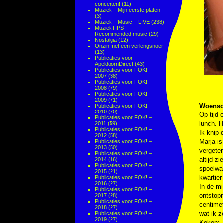
concerten!
(11)
Muziek – Mijn eerste platen
(3)
Muziek – Music – LIVE
(238)
MuziekTIPS –
Recommended music
(29)
Nostalgia
(12)
Onzin met een verlengsnoer
(13)
Publicaties voor
ApeldoornDirect
(43)
Publicaties voor FOK! –
2007
(38)
Publicaties voor FOK! –
2008
(79)
–
Publicaties voor FOK! –
2009
(71)
Woensda
Publicaties voor FOK! –
2010
(70)
Op tijd 
Publicaties voor FOK! –
lunch. H
2011
(59)
Publicaties voor FOK! –
Ik knip 
2012
(58)
Marja i
Publicaties voor FOK! –
2013
(50)
vergeten
Publicaties voor FOK! –
altijd z
2014
(16)
Publicaties voor FOK! –
spoelwat
2015
(21)
kwartier
Publicaties voor FOK! –
2016
(27)
In de mi
Publicaties voor FOK! –
ontstopm
2017
(28)
Publicaties voor FOK! –
centimet
2018
(27)
wat ik z
Publicaties voor FOK! –
2019
(27)
Koken: T