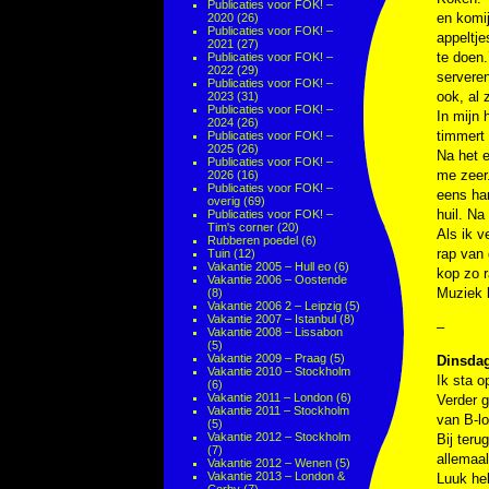
Publicaties voor FOK! –
en komi
2020
(26)
Publicaties voor FOK! –
appeltje
2021
(27)
te doen.
Publicaties voor FOK! –
2022
(29)
serveren
Publicaties voor FOK! –
ook, al 
2023
(31)
Publicaties voor FOK! –
In mijn 
2024
(26)
timmert 
Publicaties voor FOK! –
2025
(26)
Na het e
Publicaties voor FOK! –
me zeer.
2026
(16)
Publicaties voor FOK! –
eens har
overig
(69)
huil. Na
Publicaties voor FOK! –
Tim's corner
(20)
Als ik v
Rubberen poedel
(6)
rap van 
Tuin
(12)
Vakantie 2005 – Hull eo
(6)
kop zo r
Vakantie 2006 – Oostende
Muziek l
(8)
Vakantie 2006 2 – Leipzig
(5)
Vakantie 2007 – Istanbul
(8)
–
Vakantie 2008 – Lissabon
(5)
Vakantie 2009 – Praag
(5)
Dinsdag
Vakantie 2010 – Stockholm
Ik sta o
(6)
Vakantie 2011 – London
(6)
Verder g
Vakantie 2011 – Stockholm
van B-lo
(5)
Vakantie 2012 – Stockholm
Bij teru
(7)
allemaal
Vakantie 2012 – Wenen
(5)
Vakantie 2013 – London &
Luuk he