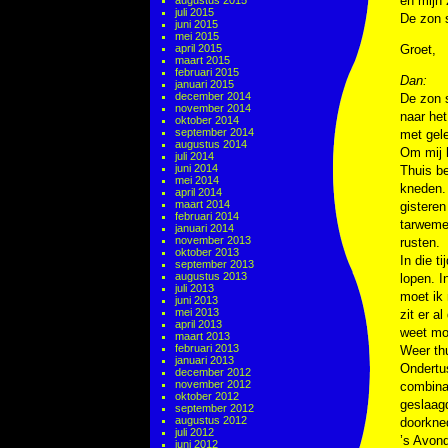
en mijn 
augustus 2015
juli 2015
De zon s
juni 2015
mei 2015
april 2015
Groet,
maart 2015
februari 2015
Dan:
januari 2015
december 2014
De zon s
november 2014
naar het
oktober 2014
september 2014
met gele
augustus 2014
Om mij 
juli 2014
juni 2014
Thuis b
mei 2014
kneden.
april 2014
maart 2014
gisteren
februari 2014
tarweme
januari 2014
november 2013
rusten.
oktober 2013
In die 
september 2013
augustus 2013
lopen. I
juli 2013
moet ik 
juni 2013
mei 2013
zit er a
april 2013
weet mo
maart 2013
februari 2013
Weer thu
januari 2013
Ondertu
december 2012
november 2012
combinat
oktober 2012
geslaagd
september 2012
augustus 2012
doorkne
juli 2012
’s Avond
juni 2012