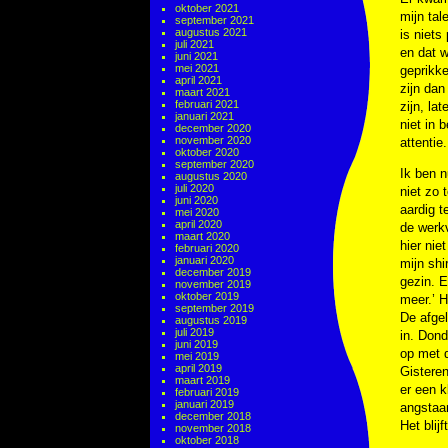
oktober 2021
mijn tal
september 2021
augustus 2021
is niets
juli 2021
en dat w
juni 2021
mei 2021
geprikke
april 2021
zijn dan
maart 2021
februari 2021
zijn, la
januari 2021
niet in 
december 2020
november 2020
attentie.
oktober 2020
september 2020
Ik ben n
augustus 2020
juli 2020
niet zo 
juni 2020
aardig t
mei 2020
april 2020
de werkv
maart 2020
hier nie
februari 2020
januari 2020
mijn shi
december 2019
gezin. E
november 2019
oktober 2019
meer.’ 
september 2019
De afgel
augustus 2019
juli 2019
in. Dond
juni 2019
op met d
mei 2019
april 2019
Gisteren
maart 2019
er een k
februari 2019
januari 2019
angstaan
december 2018
Het blij
november 2018
oktober 2018