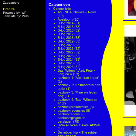
Zappateers
Categorieën
Categorieën
Credits
AGENDA! Nieuws – News
Powered by: WP
(19)
Template by: Priss
Apeldoorn
(10)
B-log 2014
(61)
B-log 2015
(53)
B-log 2016
(52)
B-log 2017
(52)
B-log 2018
(53)
B-log 2019
(53)
B-log 2020
(53)
B-log 2021
(52)
B-log 2022
(52)
B-log 2023
(52)
B-log 2024
(53)
B-log 2025
(53)
B-log 2026
(32)
Bas, Willem (, Aad, Peter-
Jan) en ik
(53)
bazboek 1: 'Alles kan kapot'
(1)
bazboek 2: 'Zelfmoord is een
optie'
(1)
bazboek 3: 'Maar we leven
nog'
(1)
bazboek 4: 'Bas, Willem en
ik'
(2)
bazboekpresentaties
(3)
bazboekrecensies
(8)
bazboptredens –
aankondigingen en
verslagen
(78)
BWi&A BWA&i BAW&i ABW&i
(14)
De rubber kip – The rubber