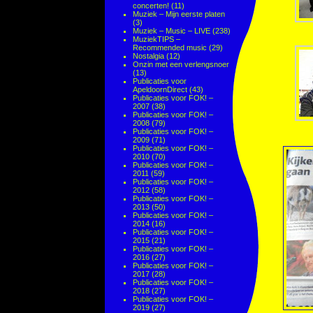
concerten!
(11)
Muziek – Mijn eerste platen
(3)
Muziek – Music – LIVE
(238)
MuziekTIPS –
Recommended music
(29)
Nostalgia
(12)
Onzin met een verlengsnoer
(13)
Publicaties voor
ApeldoornDirect
(43)
Publicaties voor FOK! –
2007
(38)
Publicaties voor FOK! –
2008
(79)
Publicaties voor FOK! –
2009
(71)
Publicaties voor FOK! –
2010
(70)
Publicaties voor FOK! –
2011
(59)
Publicaties voor FOK! –
2012
(58)
Publicaties voor FOK! –
2013
(50)
Publicaties voor FOK! –
2014
(16)
Publicaties voor FOK! –
2015
(21)
Publicaties voor FOK! –
2016
(27)
Publicaties voor FOK! –
2017
(28)
Publicaties voor FOK! –
2018
(27)
Publicaties voor FOK! –
2019
(27)