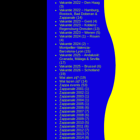
Vakantie 2022 – Den Haag
(3)
Vakantie 2022 – Hamburg,
Rostock, Bad Doberan &
Zappanale
(14)
Vakantie 2023 – Gent
(4)
Vakantie 2023 – Koblenz-
Regensburg-Dresden
(13)
Vakantie 2023 – Wenen
(5)
Vakantie 2024 (1) – Rouen
(4)
Vakantie 2024 (2) –
Montpellier-Valencia-
Barcelona-Lyon
(15)
Vakantie 2025 – Andalusië:
Granada, Málaga & Sevilla
(17)
Vakantie 2025 – Brussel
(6)
Vakantie 2026 – Schotland
(19)
Wat aten zij?
(19)
Wat lazen zij?
(14)
Zappa events
(53)
Zappanale 2001
(1)
Zappanale 2002
(1)
Zappanale 2003
(1)
Zappanale 2004
(1)
Zappanale 2005
(1)
Zappanale 2006
(6)
Zappanale 2007
(7)
Zappanale 2008
(6)
Zappanale 2009
(7)
Zappanale 2010
(5)
Zappanale 2011
(6)
Zappanale 2012
(7)
Zappanale 2013
(7)
Zappanale 2014
(8)