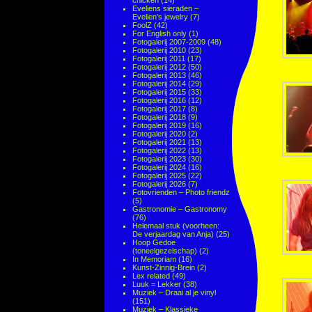
chicken
(14)
Eveliens sieraden –
Evelien's jewelry
(7)
FoolZ
(42)
For English only
(1)
Fotogalerij 2007-2009
(48)
Fotogalerij 2010
(23)
Fotogalerij 2011
(17)
Fotogalerij 2012
(50)
Fotogalerij 2013
(46)
Fotogalerij 2014
(29)
Fotogalerij 2015
(33)
Fotogalerij 2016
(12)
Fotogalerij 2017
(8)
Fotogalerij 2018
(9)
Fotogalerij 2019
(16)
Fotogalerij 2020
(2)
Fotogalerij 2021
(13)
Fotogalerij 2022
(13)
Fotogalerij 2023
(30)
Fotogalerij 2024
(16)
Fotogalerij 2025
(22)
Fotogalerij 2026
(7)
Fotovrienden – Photo friendz
(5)
Gastronomie – Gastronomy
(76)
Helemaal stuk (voorheen:
De verjaardag van Anja)
(25)
Hoop Gedoe
(toneelgezelschap)
(2)
In Memoriam
(16)
Kunst-Zinnig-Brein
(2)
Lex related
(49)
Luuk = Lekker
(38)
Muziek – Draai al je vinyl
(151)
Muziek – Klassieke