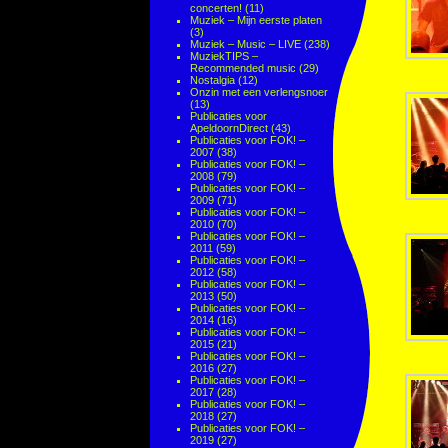
concerten!
(11)
Muziek – Mijn eerste platen
(3)
Muziek – Music – LIVE
(238)
MuziekTIPS –
Recommended music
(29)
Nostalgia
(12)
Onzin met een verlengsnoer
(13)
Publicaties voor
ApeldoornDirect
(43)
Publicaties voor FOK! –
2007
(38)
Publicaties voor FOK! –
2008
(79)
Publicaties voor FOK! –
2009
(71)
Publicaties voor FOK! –
2010
(70)
Publicaties voor FOK! –
2011
(59)
Publicaties voor FOK! –
2012
(58)
Publicaties voor FOK! –
2013
(50)
Publicaties voor FOK! –
2014
(16)
Publicaties voor FOK! –
2015
(21)
Publicaties voor FOK! –
2016
(27)
Publicaties voor FOK! –
2017
(28)
Publicaties voor FOK! –
2018
(27)
Publicaties voor FOK! –
2019
(27)