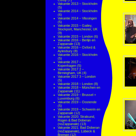
Corby
(7)
Vakantie 2013 – Stockholm
(5)
Vakantie 2014 – Stockholm
(6)
Vakantie 2014 – Vlissingen
(5)
Vakantie 2015 – Gatley,
Stockport, Manchester, UK
(9)
Vakantie 2015 – London
(6)
Vakantie 2016 – Berlijn en
Zappanale
(13)
Vakantie 2016 – Oxford &
Aylesbury
(8)
Vakantie 2016 – Stockholm
(5)
Vakantie 2017 –
Kopenhagen
(5)
Vakantie 2017 2 –
Birmingham, UK
(4)
Vakantie 2017 3 – London
(5)
Vakantie 2018 – London
(8)
Vakantie 2018 – München en
Zappanale
(11)
Vakantie 2019 – Brussel +
Luxemburg
(6)
Vakantie 2019 – Oostende
(5)
Vakantie 2019 – Schwerin en
Zappanale
(12)
Vakantie 2020: Stralsund,
Rügen & Bad Doberan
(noZappanale)
(13)
Vakantie 2021: Bad Doberan
(noZappanale), Lübeck &
Bremen
(12)