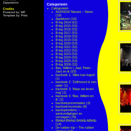
Zappateers
Categorieën
Categorieën
Credits
AGENDA! Nieuws – News
Powered by: WP
(19)
Template by: Priss
Apeldoorn
(10)
B-log 2014
(61)
B-log 2015
(53)
B-log 2016
(52)
B-log 2017
(52)
B-log 2018
(53)
B-log 2019
(53)
B-log 2020
(53)
B-log 2021
(52)
B-log 2022
(52)
B-log 2023
(52)
B-log 2024
(53)
B-log 2025
(53)
B-log 2026
(32)
Bas, Willem (, Aad, Peter-
Jan) en ik
(53)
bazboek 1: 'Alles kan kapot'
(1)
bazboek 2: 'Zelfmoord is een
optie'
(1)
bazboek 3: 'Maar we leven
nog'
(1)
bazboek 4: 'Bas, Willem en
ik'
(2)
bazboekpresentaties
(3)
bazboekrecensies
(8)
bazboptredens –
aankondigingen en
verslagen
(78)
BWi&A BWA&i BAW&i ABW&i
(14)
De rubber kip – The rubber