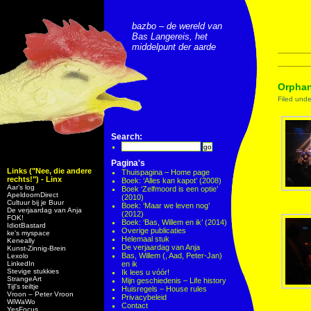
bazbo – de wereld van
Bas Langereis, het
middelpunt der aarde
Orphan
Filed und
Search:
Pagina's
Links ("Nee, die andere
Thuispagina – Home page
rechts!") - Linx
Boek: ‘Alles kan kapot’ (2008)
Aar’s log
Boek ‘Zelfmoord is een optie’
ApeldoornDirect
(2010)
Cultuur bij je Buur
Boek: ‘Maar we leven nog’
De verjaardag van Anja
(2012)
FOK!
Boek: ‘Bas, Willem en ik’ (2014)
IdiotBastard
Overige publicaties
ke's myspace
Helemaal stuk
Keneally
De verjaardag van Anja
Kunst-Zinnig-Brein
Bas, Willem (, Aad, Peter-Jan)
Lexolo
LinkedIn
en ik
Stevige stukkies
Ik lees u vóór!
StrangeArt
Mijn geschiedenis – Life history
Tijl’s teiltje
Huisregels – House rules
Vroon – Peter Vroon
Privacybeleid
WiWaWo
Contact
YesFocus