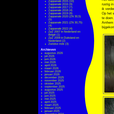
Zappanale 2015
(10)
rustig i
Zappanale 2016
(9)
Zappanale 2017
(7)
ik verde
Zappanale 2018
(4)
Op het w
Zappanale 2019
(8)
Zappanale 2020 (ZN 30,5)
te doen.
(5)
Arnhem r
Zappanale 2021 (ZN 30,75)
(4)
bijgekom
Zappanale 2022
(4)
ZpZ 2007 in Nederland en
België
(1)
ZpZ 2009 in Duitsland en
Nederland
(2)
Zwödse mök
(3)
Archieven
augustus 2026
juli 2026
juni 2026
mei 2026
april 2026
maart 2026
februari 2026
januari 2026
december 2025
november 2025
oktober 2025
september 2025
augustus 2025
juli 2025
juni 2025
mei 2025
april 2025
maart 2025
februari 2025
januari 2025