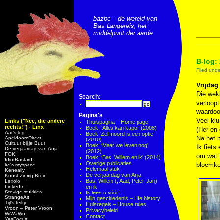
bazbo – de wereld van
Bas Langereis, het
middelpunt der aarde
B-log: 
Filed und
Vrijdag
Die wekk
Search:
verloopt
waardoor
Pagina's
Veel klu
Links ("Nee, die andere
Thuispagina – Home page
rechts!") - Linx
Boek: ‘Alles kan kapot’ (2008)
(Her en 
Aar’s log
Boek ‘Zelfmoord is een optie’
Na het m
ApeldoornDirect
(2010)
Cultuur bij je Buur
Boek: ‘Maar we leven nog’
Ik fiets
De verjaardag van Anja
(2012)
FOK!
om wat t
Boek: ‘Bas, Willem en ik’ (2014)
IdiotBastard
Overige publicaties
bloemkoo
ke's myspace
Helemaal stuk
Keneally
De verjaardag van Anja
Kunst-Zinnig-Brein
Bas, Willem (, Aad, Peter-Jan)
Lexolo
LinkedIn
en ik
Stevige stukkies
Ik lees u vóór!
StrangeArt
Mijn geschiedenis – Life history
Tijl’s teiltje
Huisregels – House rules
Vroon – Peter Vroon
Privacybeleid
WiWaWo
Contact
YesFocus