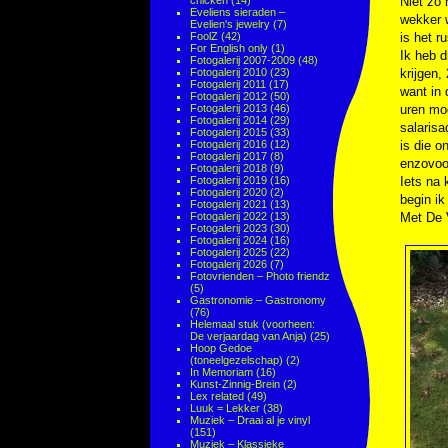
chicken
(14)
Niet zo 
Eveliens sieraden –
wekker w
Evelien's jewelry
(7)
FoolZ
(42)
is het r
For English only
(1)
Ik heb d
Fotogalerij 2007-2009
(48)
Fotogalerij 2010
(23)
krijgen,
Fotogalerij 2011
(17)
want in 
Fotogalerij 2012
(50)
Fotogalerij 2013
(46)
uren mog
Fotogalerij 2014
(29)
salarisa
Fotogalerij 2015
(33)
Fotogalerij 2016
(12)
is die o
Fotogalerij 2017
(8)
enzovoo
Fotogalerij 2018
(9)
Fotogalerij 2019
(16)
Iets na 
Fotogalerij 2020
(2)
begin i
Fotogalerij 2021
(13)
Fotogalerij 2022
(13)
Met De V
Fotogalerij 2023
(30)
Fotogalerij 2024
(16)
Fotogalerij 2025
(22)
Fotogalerij 2026
(7)
Fotovrienden – Photo friendz
(5)
Gastronomie – Gastronomy
(76)
Helemaal stuk (voorheen:
De verjaardag van Anja)
(25)
Hoop Gedoe
(toneelgezelschap)
(2)
In Memoriam
(16)
Kunst-Zinnig-Brein
(2)
Lex related
(49)
Luuk = Lekker
(38)
Muziek – Draai al je vinyl
(151)
Muziek – Klassieke