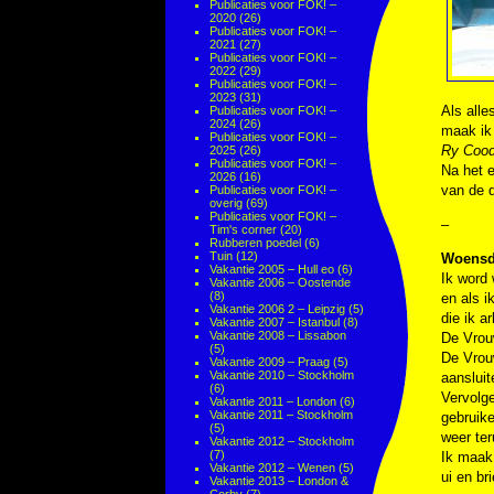
Publicaties voor FOK! –
2020
(26)
Publicaties voor FOK! –
2021
(27)
Publicaties voor FOK! –
2022
(29)
Publicaties voor FOK! –
2023
(31)
Als alle
Publicaties voor FOK! –
2024
(26)
maak ik
Publicaties voor FOK! –
Ry Cood
2025
(26)
Publicaties voor FOK! –
Na het e
2026
(16)
van de 
Publicaties voor FOK! –
overig
(69)
Publicaties voor FOK! –
–
Tim's corner
(20)
Rubberen poedel
(6)
Tuin
(12)
Woensda
Vakantie 2005 – Hull eo
(6)
Ik word 
Vakantie 2006 – Oostende
(8)
en als i
Vakantie 2006 2 – Leipzig
(5)
die ik a
Vakantie 2007 – Istanbul
(8)
Vakantie 2008 – Lissabon
De Vrouw
(5)
De Vrouw
Vakantie 2009 – Praag
(5)
Vakantie 2010 – Stockholm
aanslui
(6)
Vervolge
Vakantie 2011 – London
(6)
Vakantie 2011 – Stockholm
gebruike
(5)
weer ter
Vakantie 2012 – Stockholm
(7)
Ik maak 
Vakantie 2012 – Wenen
(5)
ui en br
Vakantie 2013 – London &