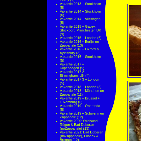
Corby
(7)
Vakantie 2013 – Stockholm
(5)
Vakantie 2014 – Stockholm
(6)
Vakantie 2014 – Vlissingen
(5)
Vakantie 2015 – Gatley,
Stockport, Manchester, UK
(9)
Vakantie 2015 – London
(6)
Vakantie 2016 – Berlijn en
Zappanale
(13)
Vakantie 2016 – Oxford &
Aylesbury
(8)
Vakantie 2016 – Stockholm
(5)
Vakantie 2017 –
Kopenhagen
(5)
Vakantie 2017 2 –
Birmingham, UK
(4)
Vakantie 2017 3 – London
(5)
Vakantie 2018 – London
(8)
Vakantie 2018 – München en
Zappanale
(11)
Vakantie 2019 – Brussel +
Luxemburg
(6)
Vakantie 2019 – Oostende
(5)
Vakantie 2019 – Schwerin en
Zappanale
(12)
Vakantie 2020: Stralsund,
Rügen & Bad Doberan
(noZappanale)
(13)
Vakantie 2021: Bad Doberan
(noZappanale), Lübeck &
Bremen
(12)