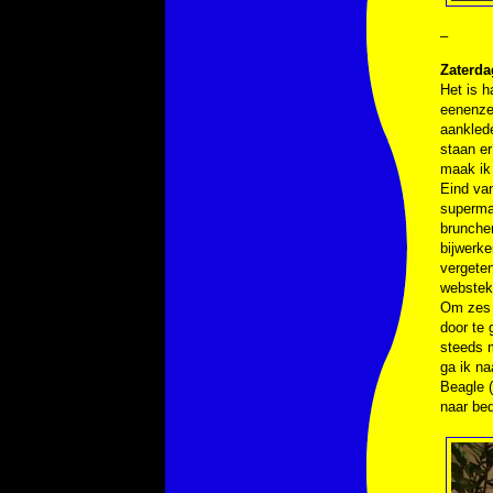
–
Zaterdag
Het is h
eenenzes
aanklede
staan e
maak ik 
Eind van
supermar
brunche
bijwerke
vergeten
webstek
Om zes u
door te 
steeds m
ga ik na
Beagle (
naar be