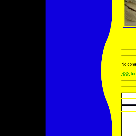
No comm
RSS
fee