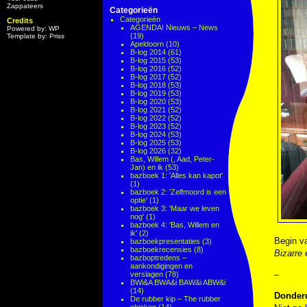
Zappateers
Categorieën
Categorieën
Credits
AGENDA! Nieuws – News
Powered by: WP
(19)
Template by: Priss
Apeldoorn
(10)
B-log 2014
(61)
B-log 2015
(53)
B-log 2016
(52)
B-log 2017
(52)
B-log 2018
(53)
B-log 2019
(53)
B-log 2020
(53)
B-log 2021
(52)
B-log 2022
(52)
B-log 2023
(52)
B-log 2024
(53)
B-log 2025
(53)
B-log 2026
(32)
Bas, Willem (, Aad, Peter-
Jan) en ik
(53)
bazboek 1: 'Alles kan kapot'
(1)
bazboek 2: 'Zelfmoord is een
optie'
(1)
bazboek 3: 'Maar we leven
nog'
(1)
bazboek 4: 'Bas, Willem en
ik'
(2)
Begin va
bazboekpresentaties
(3)
bazboekrecensies
(8)
Bizarre
e
bazboptredens –
aankondigingen en
–
verslagen
(78)
BWi&A BWA&i BAW&i ABW&i
(14)
Donderd
De rubber kip – The rubber