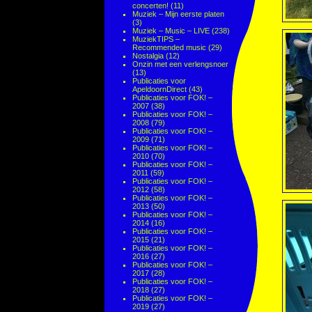
concerten!
(11)
Muziek – Mijn eerste platen
(3)
Muziek – Music – LIVE
(238)
MuziekTIPS –
Recommended music
(29)
Nostalgia
(12)
Onzin met een verlengsnoer
(13)
Publicaties voor
ApeldoornDirect
(43)
Publicaties voor FOK! –
2007
(38)
Publicaties voor FOK! –
2008
(79)
Publicaties voor FOK! –
2009
(71)
Publicaties voor FOK! –
2010
(70)
Publicaties voor FOK! –
2011
(59)
Publicaties voor FOK! –
2012
(58)
Publicaties voor FOK! –
2013
(50)
Publicaties voor FOK! –
2014
(16)
Publicaties voor FOK! –
2015
(21)
Publicaties voor FOK! –
2016
(27)
Publicaties voor FOK! –
2017
(28)
Publicaties voor FOK! –
2018
(27)
Publicaties voor FOK! –
2019
(27)