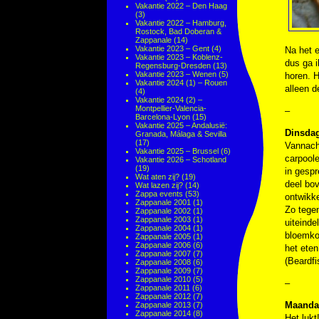
Vakantie 2022 – Den Haag
(3)
Vakantie 2022 – Hamburg,
Rostock, Bad Doberan &
Zappanale
(14)
Vakantie 2023 – Gent
(4)
Na het e
Vakantie 2023 – Koblenz-
dus ga i
Regensburg-Dresden
(13)
Vakantie 2023 – Wenen
(5)
horen. H
Vakantie 2024 (1) – Rouen
alleen 
(4)
Vakantie 2024 (2) –
Montpellier-Valencia-
–
Barcelona-Lyon
(15)
Vakantie 2025 – Andalusië:
Dinsdag
Granada, Málaga & Sevilla
(17)
Vannacht
Vakantie 2025 – Brussel
(6)
carpool
Vakantie 2026 – Schotland
(19)
in gesp
Wat aten zij?
(19)
deel bov
Wat lazen zij?
(14)
Zappa events
(53)
ontwikke
Zappanale 2001
(1)
Zo tegen
Zappanale 2002
(1)
Zappanale 2003
(1)
uiteinde
Zappanale 2004
(1)
bloemkoo
Zappanale 2005
(1)
Zappanale 2006
(6)
het eten
Zappanale 2007
(7)
(Beardfi
Zappanale 2008
(6)
Zappanale 2009
(7)
Zappanale 2010
(5)
–
Zappanale 2011
(6)
Zappanale 2012
(7)
Maandag
Zappanale 2013
(7)
Zappanale 2014
(8)
Het lukt