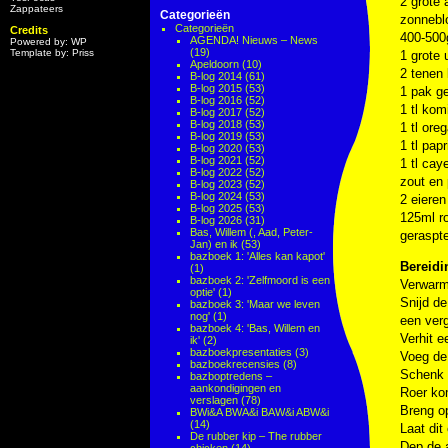
2 grote 
Zappateers
Categorieën
zonnebl
Categorieën
Credits
400-500
AGENDA! Nieuws – News
Powered by: WP
(19)
Template by: Priss
1 grote 
Apeldoorn
(10)
2 tenen 
B-log 2014
(61)
B-log 2015
(53)
1 pak g
B-log 2016
(52)
1 tl kom
B-log 2017
(52)
B-log 2018
(53)
1 tl ore
B-log 2019
(53)
1 tl pap
B-log 2020
(53)
B-log 2021
(52)
1 tl ca
B-log 2022
(52)
zout en
B-log 2023
(52)
B-log 2024
(53)
2 eieren
B-log 2025
(53)
125ml r
B-log 2026
(31)
Bas, Willem (, Aad, Peter-
geraspt
Jan) en ik
(53)
bazboek 1: 'Alles kan kapot'
Bereidi
(1)
bazboek 2: 'Zelfmoord is een
Verwarm
optie'
(1)
Snijd de
bazboek 3: 'Maar we leven
nog'
(1)
een verg
bazboek 4: 'Bas, Willem en
Verhit e
ik'
(2)
bazboekpresentaties
(3)
Voeg de 
bazboekrecensies
(8)
Schenk 
bazboptredens –
aankondigingen en
Roer ko
verslagen
(78)
Breng o
BWi&A BWA&i BAW&i ABW&i
(14)
Laat dit
De rubber kip – The rubber
Dep de 