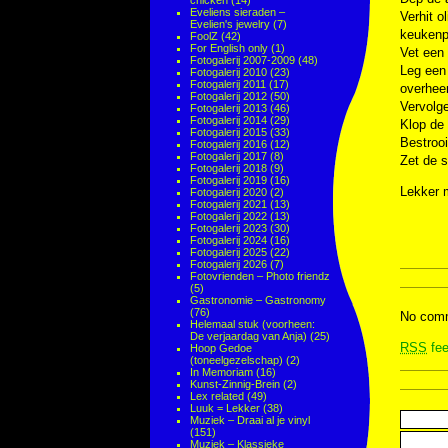
chicken
(14)
Eveliens sieraden –
Verhit o
Evelien's jewelry
(7)
keukenp
FoolZ
(42)
For English only
(1)
Vet een 
Fotogalerij 2007-2009
(48)
Leg een
Fotogalerij 2010
(23)
Fotogalerij 2011
(17)
overhee
Fotogalerij 2012
(50)
Vervolg
Fotogalerij 2013
(46)
Fotogalerij 2014
(29)
Klop de 
Fotogalerij 2015
(33)
Bestrooi
Fotogalerij 2016
(12)
Fotogalerij 2017
(8)
Zet de s
Fotogalerij 2018
(9)
Fotogalerij 2019
(16)
Lekker 
Fotogalerij 2020
(2)
Fotogalerij 2021
(13)
Fotogalerij 2022
(13)
Fotogalerij 2023
(30)
Fotogalerij 2024
(16)
Fotogalerij 2025
(22)
Fotogalerij 2026
(7)
Fotovrienden – Photo friendz
(5)
Gastronomie – Gastronomy
(76)
No comm
Helemaal stuk (voorheen:
De verjaardag van Anja)
(25)
RSS
fee
Hoop Gedoe
(toneelgezelschap)
(2)
In Memoriam
(16)
Kunst-Zinnig-Brein
(2)
Lex related
(49)
Luuk = Lekker
(38)
Muziek – Draai al je vinyl
(151)
Muziek – Klassieke