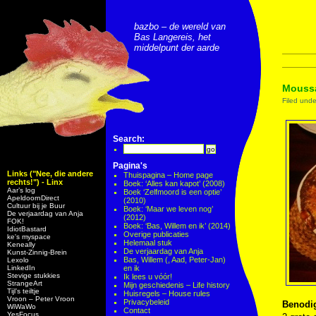
bazbo – de wereld van
Bas Langereis, het
middelpunt der aarde
Mouss
Filed und
Search:
Pagina's
Links ("Nee, die andere
Thuispagina – Home page
rechts!") - Linx
Boek: ‘Alles kan kapot’ (2008)
Aar’s log
Boek ‘Zelfmoord is een optie’
ApeldoornDirect
(2010)
Cultuur bij je Buur
Boek: ‘Maar we leven nog’
De verjaardag van Anja
(2012)
FOK!
Boek: ‘Bas, Willem en ik’ (2014)
IdiotBastard
Overige publicaties
ke's myspace
Helemaal stuk
Keneally
De verjaardag van Anja
Kunst-Zinnig-Brein
Bas, Willem (, Aad, Peter-Jan)
Lexolo
LinkedIn
en ik
Stevige stukkies
Ik lees u vóór!
StrangeArt
Mijn geschiedenis – Life history
Tijl’s teiltje
Huisregels – House rules
Vroon – Peter Vroon
Privacybeleid
Benodig
WiWaWo
Contact
YesFocus