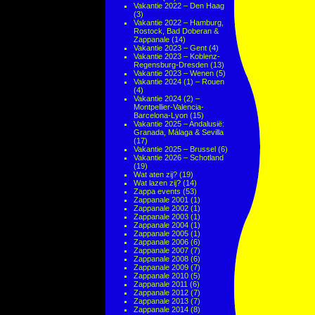
Vakantie 2022 – Den Haag
(3)
Vakantie 2022 – Hamburg,
Rostock, Bad Doberan &
Zappanale
(14)
Vakantie 2023 – Gent
(4)
Vakantie 2023 – Koblenz-
Regensburg-Dresden
(13)
Vakantie 2023 – Wenen
(5)
Vakantie 2024 (1) – Rouen
(4)
Vakantie 2024 (2) –
Montpellier-Valencia-
Barcelona-Lyon
(15)
Vakantie 2025 – Andalusië:
Granada, Málaga & Sevilla
(17)
Vakantie 2025 – Brussel
(6)
Vakantie 2026 – Schotland
(19)
Wat aten zij?
(19)
Wat lazen zij?
(14)
Zappa events
(53)
Zappanale 2001
(1)
Zappanale 2002
(1)
Zappanale 2003
(1)
Zappanale 2004
(1)
Zappanale 2005
(1)
Zappanale 2006
(6)
Zappanale 2007
(7)
Zappanale 2008
(6)
Zappanale 2009
(7)
Zappanale 2010
(5)
Zappanale 2011
(6)
Zappanale 2012
(7)
Zappanale 2013
(7)
Zappanale 2014
(8)