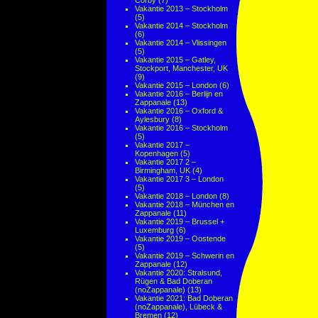
Corby
(7)
Vakantie 2013 – Stockholm
(5)
Vakantie 2014 – Stockholm
(6)
Vakantie 2014 – Vlissingen
(5)
Vakantie 2015 – Gatley,
Stockport, Manchester, UK
(9)
Vakantie 2015 – London
(6)
Vakantie 2016 – Berlijn en
Zappanale
(13)
Vakantie 2016 – Oxford &
Aylesbury
(8)
Vakantie 2016 – Stockholm
(5)
Vakantie 2017 –
Kopenhagen
(5)
Vakantie 2017 2 –
Birmingham, UK
(4)
Vakantie 2017 3 – London
(5)
Vakantie 2018 – London
(8)
Vakantie 2018 – München en
Zappanale
(11)
Vakantie 2019 – Brussel +
Luxemburg
(6)
Vakantie 2019 – Oostende
(5)
Vakantie 2019 – Schwerin en
Zappanale
(12)
Vakantie 2020: Stralsund,
Rügen & Bad Doberan
(noZappanale)
(13)
Vakantie 2021: Bad Doberan
(noZappanale), Lübeck &
Bremen
(12)