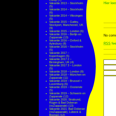
Corby
(7)
Hier lee
Vakantie 2013 – Stockholm
(5)
Vakantie 2014 – Stockholm
(6)
Vakantie 2014 – Vlissingen
(5)
Vakantie 2015 – Gatley,
Stockport, Manchester, UK
(9)
Vakantie 2015 – London
(6)
Vakantie 2016 – Berlijn en
No comm
Zappanale
(13)
Vakantie 2016 – Oxford &
RSS
fee
Aylesbury
(8)
Vakantie 2016 – Stockholm
(5)
Vakantie 2017 –
Kopenhagen
(5)
Vakantie 2017 2 –
Birmingham, UK
(4)
Vakantie 2017 3 – London
(5)
Vakantie 2018 – London
(8)
Vakantie 2018 – München en
Zappanale
(11)
Vakantie 2019 – Brussel +
Luxemburg
(6)
Vakantie 2019 – Oostende
(5)
Vakantie 2019 – Schwerin en
Zappanale
(12)
Vakantie 2020: Stralsund,
Rügen & Bad Doberan
(noZappanale)
(13)
Vakantie 2021: Bad Doberan
(noZappanale), Lübeck &
Bremen
(12)