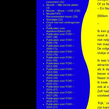
concerten!
(11)
Of ze N
Muziek – Mijn eerste platen
(3)
– En Na
Muziek – Music – LIVE
(238)
MuziekTIPS –
(Willem
Recommended music
(29)
Nostalgia
(12)
Onzin met een verlengsnoer
–
(13)
Publicaties voor
Ik ken g
ApeldoornDirect
(43)
Publicaties voor FOK! –
moet ik 
2007
(38)
niet net
Publicaties voor FOK! –
2008
(79)
het maak
Publicaties voor FOK! –
De volge
2009
(71)
Publicaties voor FOK! –
stukje o
2010
(70)
Publicaties voor FOK! –
Ik was l
2011
(59)
Publicaties voor FOK! –
attracti
2012
(58)
als ik d
Publicaties voor FOK! –
2013
(50)
leeuw- e
Publicaties voor FOK! –
Naast mi
2014
(16)
Publicaties voor FOK! –
Ik keek 
2015
(21)
ook al 
Publicaties voor FOK! –
2016
(27)
Zelf had
Publicaties voor FOK! –
voorbee
2017
(28)
Publicaties voor FOK! –
2018
(27)
‘Kijk,’ 
Publicaties voor FOK! –
2019
(27)
zijn kam