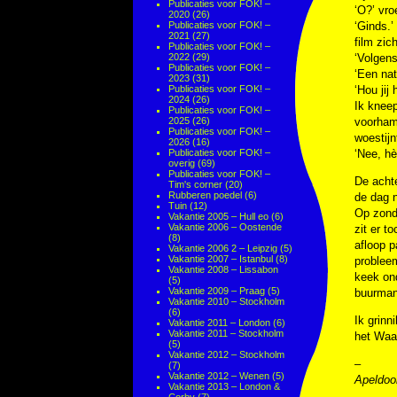
Publicaties voor FOK! –
‘O?’ vro
2020
(26)
Publicaties voor FOK! –
‘Ginds.’
2021
(27)
film zic
Publicaties voor FOK! –
2022
(29)
‘Volgens
Publicaties voor FOK! –
‘Een nat
2023
(31)
Publicaties voor FOK! –
‘Hou jij
2024
(26)
Ik kneep
Publicaties voor FOK! –
2025
(26)
voorhame
Publicaties voor FOK! –
woestijn
2026
(16)
Publicaties voor FOK! –
‘Nee, hè
overig
(69)
Publicaties voor FOK! –
De achte
Tim's corner
(20)
Rubberen poedel
(6)
de dag n
Tuin
(12)
Op zonda
Vakantie 2005 – Hull eo
(6)
Vakantie 2006 – Oostende
zit er t
(8)
afloop p
Vakantie 2006 2 – Leipzig
(5)
Vakantie 2007 – Istanbul
(8)
probleem
Vakantie 2008 – Lissabon
keek ond
(5)
Vakantie 2009 – Praag
(5)
buurman 
Vakantie 2010 – Stockholm
(6)
Ik grinn
Vakantie 2011 – London
(6)
Vakantie 2011 – Stockholm
het Waar
(5)
Vakantie 2012 – Stockholm
–
(7)
Vakantie 2012 – Wenen
(5)
Apeldoo
Vakantie 2013 – London &