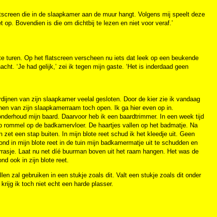
latscreen die in de slaapkamer aan de muur hangt. Volgens mij speelt deze
et op. Bovendien is die om dichtbij te lezen en niet voor veraf.’
te turen. Op het flatscreen verscheen nu iets dat leek op een beukende
ht. ‘Je had gelijk,’ zei ik tegen mijn gaste. ‘Het is inderdaad geen
ijnen van zijn slaapkamer veelal gesloten. Door de kier zie ik vandaag
jnen van zijn slaapkamerraam toch open. Ik ga hier even op in.
 onderhoud mijn baard. Daarvoor heb ik een baardtrimmer. In een week tijd
 hoop rommel op de badkamervloer. De haartjes vallen op het badmatje. Na
et een stap buiten. In mijn blote reet schud ik het kleedje uit. Geen
ond in mijn blote reet in de tuin mijn badkamermatje uit te schudden en
terrasje. Laat nu net díé buurman boven uit het raam hangen. Het was de
d ook in zijn blote reet.
len zal gebruiken in een stukje zoals dit. Valt een stukje zoals dit onder
krijg ik toch niet echt een harde plasser.