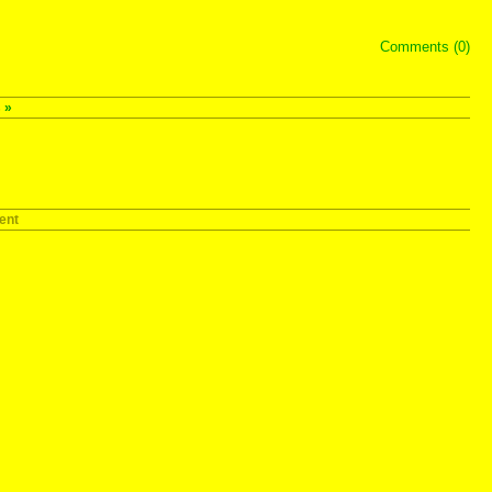
Comments (0)
s
»
ent