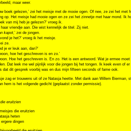
rbeeld, maar weer.
uw boek gelezen,’ zei het meisje met de mooie ogen. Of nee, ze zei het met h
ng op. Het meisje had mooie ogen en ze zei het zinnetje met haar mond. Ik hoo
ek van mij heb je gelezen?’ vroeg ik.
haar vriendje aan. Die wist kennelijk de titel. Zij niet.
an kapot
,’ zei de jongen.
vond je het?’ vroeg ik het meisje.
zei ze.
d je er leuk aan, dan?’
woon, hoe het geschreven is en zo.’
on. Hoe het geschreven is. En zo. Het is een antwoord. Wat je ermee moet of
en. Dat leek me wel pijnlijk voor die jongen bij het tongen. Ik keek even of e
 dat dit gesprek voorbij was en dus mijn fifteen seconds of fame ook.
je zag er trouwens uit of ze Natasja heette. Met dank aan Willem Bierman, s
n hem is het volgende gedicht (geplaatst zonder permissie).
die eruitzien
meisjes die eruitzien
atasja heten
n ergere dingen
bijvoorbeeld die eruitzien