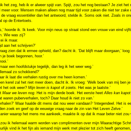
ik het zeg, heb ik er alweer spijt van. Spijt, zou het nog bestaan? Je ziet 
d meer voor. Mensen maken alleen nog maar tijd voor zaken die niet ter zake
de vraag essentiëler dan het antwoord, stelde ik. Soms ook niet. Zoals in on
l op de Entertoets.
,’ hoorde ik. Ik keek. Voor mijn neus op straat stond een vrouw van eind vijfti
. Wie was zij?
zei ik maar.
ijd aan het schrijven?’
raag zien dat ik ermee ophield, dan? dacht ik. ‘Dat blijft maar doorgaan,’ loog 
in je boek begonnen, hoor.’
mooi.’
 maar een hoofdstukje tegelijk, dan leg ik het weer weg.’
allemaal zo schokkend?’
ar ik laat die verhalen rustig over me heen komen.’
en kerel zal het niet meer doen, dacht ik. Ik vroeg: ‘Welk boek van mij ben je
et het ook weer?
Mijn leven is kapot
of zoiets. Het was je laatste.’
et
Maar we leven nog
. Het is mijn derde boek. Het eerste heet
Alles kan kapot
at waren puberverhalen, toch? Daar houd ik niet zo van.’
rhalen?’ Waar haalde dit mens dat nou weer vandaan? ‘Integendeel. Het is e
den zoek en geef op de eeuwige vraag naar de zin van Het Leven Zelve.’
anier waarop het mens me aankeek, maakte ik op dat ik maar beter niet zou v
zou ik helemaal warm worden van complimenten over mijn Waarachtige Schrijf
urlijk vind ik het fijn als iemand mijn werk met plezier tot zich heeft genomen, 