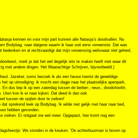
atasja kennen en voor mijn part kunnen alle Natasja’s doodvallen. Nu
naam Bodybag, naar datgene waarin ik haar ooit eens verwenste. Dat was
unt bedenken en al rechtvaardigt dat mijn verwensing weliswaar niet geheel,
doorleest, merk je dat het wel degelijk iets te maken heeft met waar dit
ezig met andere dingen. Het Waarachtige Schrijven, bijvoorbeeld.)
penheul. Jazeker, soms bezoek ik als een heuse toerist de geweldige
het op uitnodiging: ik mocht een dagje naar het plaatselijke apenpark,
l. En dus liep ik op een zaterdag tussen de berber-, neus-, doodshoofd-,
. Uren kon ik er naar kijken. Dat deed ik dan ook.
iel tussen de spijlen door te zeiken!’
 dat sprekend leek op Bodybag. Ik wilde niet gelijk met haar naar bed,
mooi hebben gevonden.
at te zeiken. Er ontgaat me wel meer. Opgepast, hier komt nog een
ardagsfeestje. We stonden in de keuken. ‘De achterbuurman is boven op