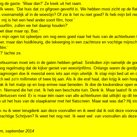
eg de gaste. ‘Waar dan?’ Ze keek uit het raam.
 Ik wees. ‘Dat huis dat zo gifgroen geverfd is. We hebben mooi zicht op de f
h voornamelijk af in de woestijn? Of zie ik het nu niet goed? Ik heb mijn bril ni
 mij is het een heel ander soort film, hoor.’
uurfilm, zullen we het daarop houden?’
 het daar maar op, Bas.’
 mijn ogen tot spleetjes om nog eens goed naar het huis van de achterburen 
r, maar dan huidkleurig, die tekeerging in een zachtroze en vochtige mijnschac
film.’
?’ lachte ze.
rbuurman moet iets in de gaten hebben gehad. Sindsdien zijn namelijk de gord
og regelmatig dat de kijker geniet van woestijnfilms. Onlangs waren de gordi
gmorgen doe ik meestal eens iets aan mijn uiterlijk. Ik stap mijn bed uit en
och wel zo’n millimeter of twee bij aan. Als ik die eraf haal, dan krijg ik een
ak ik het matje op en loop ermee naar beneden. Ik doe de keukendeur open en z
. Niemand die het ziet. Ik heb een beschutte tuin. Denk ik. Maar laatst! Ik st
ertussen rond. Er is maar één raam van alle achterburen dat uitkijkt op dit 
uit het huis van de slaapkamer met het flatscreen. Maar wat was dat? Hij ston
ik nu ik weer terugdenk aan deze voorvallen en ik weet dat ik ooit deze voorval
achtige Schrijven? Ik weet het nog niet. Ik weet wel: van voorvallen als deze 
rn, september 2014