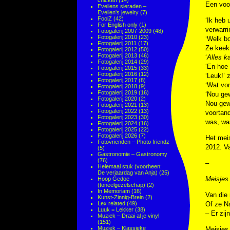
chicken
(14)
Een voo
Eveliens sieraden –
Evelien's jewelry
(7)
FoolZ
(42)
‘Ik heb 
For English only
(1)
verwarri
Fotogalerij 2007-2009
(48)
Fotogalerij 2010
(23)
‘Welk bo
Fotogalerij 2011
(17)
Ze keek 
Fotogalerij 2012
(50)
Fotogalerij 2013
(46)
‘
Alles k
Fotogalerij 2014
(29)
‘En hoe 
Fotogalerij 2015
(33)
Fotogalerij 2016
(12)
‘Leuk!’ 
Fotogalerij 2017
(8)
‘Wat von
Fotogalerij 2018
(9)
Fotogalerij 2019
(16)
‘Nou ge
Fotogalerij 2020
(2)
Nou gewo
Fotogalerij 2021
(13)
Fotogalerij 2022
(13)
voortand
Fotogalerij 2023
(30)
was, was
Fotogalerij 2024
(16)
Fotogalerij 2025
(22)
Fotogalerij 2026
(7)
Het meis
Fotovrienden – Photo friendz
2012. Va
(5)
Gastronomie – Gastronomy
(76)
–
Helemaal stuk (voorheen:
De verjaardag van Anja)
(25)
Meisjes 
Hoop Gedoe
(toneelgezelschap)
(2)
In Memoriam
(16)
Van die 
Kunst-Zinnig-Brein
(2)
Lex related
(49)
Of ze N
Luuk = Lekker
(38)
– Er zij
Muziek – Draai al je vinyl
(151)
Muziek – Klassieke
Meisjes 