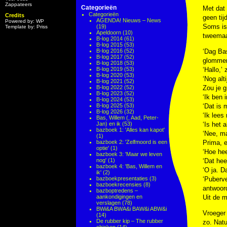
Zappateers
Categorieën
Met dat 
Categorieën
Credits
geen tij
AGENDA! Nieuws – News
Powered by: WP
Soms is 
(19)
Template by: Priss
Apeldoorn
(10)
tweemaa
B-log 2014
(61)
B-log 2015
(53)
B-log 2016
(52)
‘Dag Bas
B-log 2017
(52)
glommen
B-log 2018
(53)
B-log 2019
(53)
‘Hallo,’ 
B-log 2020
(53)
‘Nog alt
B-log 2021
(52)
B-log 2022
(52)
Zou je g
B-log 2023
(52)
‘Ik ben 
B-log 2024
(53)
B-log 2025
(53)
‘Dat is 
B-log 2026
(32)
‘Ik lees
Bas, Willem (, Aad, Peter-
Jan) en ik
(53)
‘Is het 
bazboek 1: 'Alles kan kapot'
‘Nee, ma
(1)
bazboek 2: 'Zelfmoord is een
Prima, e
optie'
(1)
‘Hoe he
bazboek 3: 'Maar we leven
nog'
(1)
‘Dat he
bazboek 4: 'Bas, Willem en
‘O ja. D
ik'
(2)
bazboekpresentaties
(3)
‘Puberve
bazboekrecensies
(8)
antwoor
bazboptredens –
aankondigingen en
Uit de m
verslagen
(78)
BWi&A BWA&i BAW&i ABW&i
Vroeger 
(14)
De rubber kip – The rubber
zo. Natu