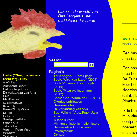
bazbo – de wereld van
Bas Langereis, het
middelpunt der aarde
Een ha
Filed und
Een hard
mee ben
Search:
Een hard
Pagina's
mee ben
Links ("Nee, die andere
Thuispagina – Home page
De Duits
rechts!") - Linx
Boek: ‘Alles kan kapot’ (2008)
Aar’s log
Boek ‘Zelfmoord is een optie’
keer heb
ApeldoornDirect
(2010)
Cultuur bij je Buur
Noordoos
Boek: ‘Maar we leven nog’
De verjaardag van Anja
(2012)
dat ik p
FOK!
Boek: ‘Bas, Willem en ik’ (2014)
IdiotBastard
(drankzu
Overige publicaties
ke's myspace
Helemaal stuk
Keneally
De verjaardag van Anja
Kunst-Zinnig-Brein
Ik heb n
Bas, Willem (, Aad, Peter-Jan)
Lexolo
mijn vin
LinkedIn
en ik
Stevige stukkies
Ik lees u vóór!
eentje. 
StrangeArt
Mijn geschiedenis – Life history
Tijl’s teiltje
noemen, 
Huisregels – House rules
Vroon – Peter Vroon
Privacybeleid
in zichz
WiWaWo
Contact
YesFocus