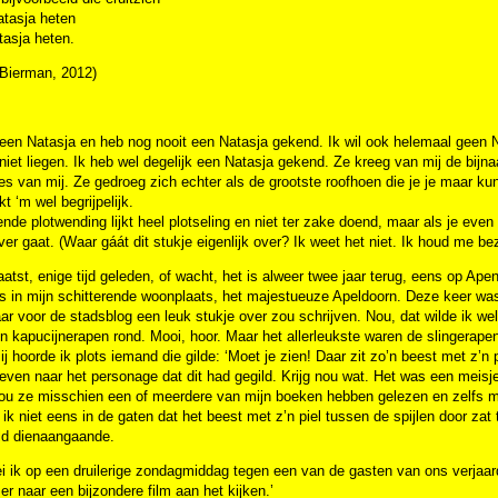
atasja heten
tasja heten.
 Bierman, 2012)
een Natasja en heb nog nooit een Natasja gekend. Ik wil ook helemaal geen N
niet liegen. Ik heb wel degelijk een Natasja gekend. Ze kreeg van mij de bij
jes van mij. Ze gedroeg zich echter als de grootste roofhoen die je je maar k
t ‘m wel begrijpelijk.
nde plotwending lijkt heel plotseling en niet ter zake doend, maar als je even 
ver gaat. (Waar gáát dit stukje eigenlijk over? Ik weet het niet. Ik houd me b
aatst, enige tijd geleden, of wacht, het is alweer twee jaar terug, eens op A
es in mijn schitterende woonplaats, het majestueuze Apeldoorn. Deze keer was 
aar voor de stadsblog een leuk stukje over zou schrijven. Nou, dat wilde ik we
n kapucijnerapen rond. Mooi, hoor. Maar het allerleukste waren de slingerapen
j hoorde ik plots iemand die gilde: ‘Moet je zien! Daar zit zo’n beest met z’n p
even naar het personage dat dit had gegild. Krijg nou wat. Het was een meisje
zou ze misschien een of meerdere van mijn boeken hebben gelezen en zelfs 
 ik niet eens in de gaten dat het beest met z’n piel tussen de spijlen door z
ld dienaangaande.
zei ik op een druilerige zondagmiddag tegen een van de gasten van ons verja
er naar een bijzondere film aan het kijken.’