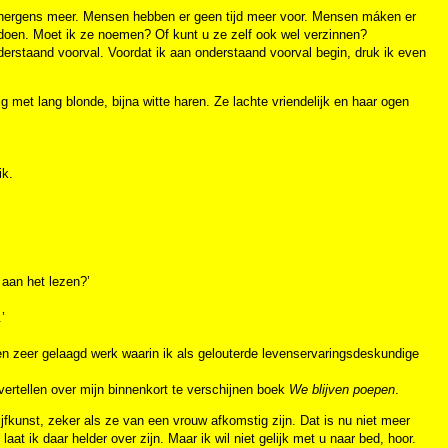
het nergens meer. Mensen hebben er geen tijd meer voor. Mensen máken er
 doen. Moet ik ze noemen? Of kunt u ze zelf ook wel verzinnen?
derstaand voorval. Voordat ik aan onderstaand voorval begin, druk ik even
g met lang blonde, bijna witte haren. Ze lachte vriendelijk en haar ogen
ik.
 aan het lezen?’
.’
en zeer gelaagd werk waarin ik als gelouterde levenservaringsdeskundige
ertellen over mijn binnenkort te verschijnen boek
We blijven poepen
.
kunst, zeker als ze van een vrouw afkomstig zijn. Dat is nu niet meer
laat ik daar helder over zijn. Maar ik wil niet gelijk met u naar bed, hoor.