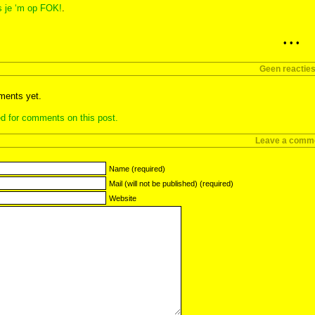
s je ‘m op FOK!
.
• • •
Geen reactie
ents yet.
d for comments on this post.
Leave a comm
Name (required)
Mail (will not be published) (required)
Website