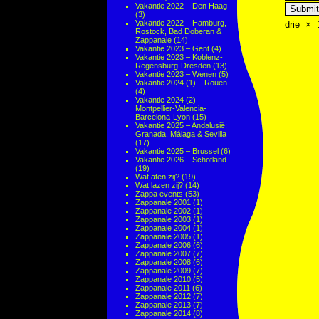
Vakantie 2022 – Den Haag
(3)
Vakantie 2022 – Hamburg,
drie
×
Rostock, Bad Doberan &
Zappanale
(14)
Vakantie 2023 – Gent
(4)
Vakantie 2023 – Koblenz-
Regensburg-Dresden
(13)
Vakantie 2023 – Wenen
(5)
Vakantie 2024 (1) – Rouen
(4)
Vakantie 2024 (2) –
Montpellier-Valencia-
Barcelona-Lyon
(15)
Vakantie 2025 – Andalusië:
Granada, Málaga & Sevilla
(17)
Vakantie 2025 – Brussel
(6)
Vakantie 2026 – Schotland
(19)
Wat aten zij?
(19)
Wat lazen zij?
(14)
Zappa events
(53)
Zappanale 2001
(1)
Zappanale 2002
(1)
Zappanale 2003
(1)
Zappanale 2004
(1)
Zappanale 2005
(1)
Zappanale 2006
(6)
Zappanale 2007
(7)
Zappanale 2008
(6)
Zappanale 2009
(7)
Zappanale 2010
(5)
Zappanale 2011
(6)
Zappanale 2012
(7)
Zappanale 2013
(7)
Zappanale 2014
(8)