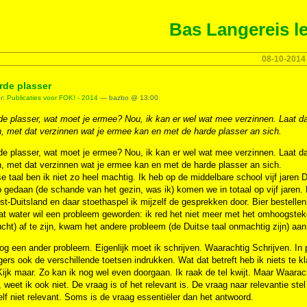
Bas Langereis le
08-10-2014
rde plasser
er:
Publicaties voor FOK! - 2014
— bazbo @ 13:00
e plasser, wat moet je ermee? Nou, ik kan er wel wat mee verzinnen. Laat da
, met dat verzinnen wat je ermee kan en met de harde plasser an sich.
e plasser, wat moet je ermee? Nou, ik kan er wel wat mee verzinnen. Laat da
, met dat verzinnen wat je ermee kan en met de harde plasser an sich.
e taal ben ik niet zo heel machtig. Ik heb op de middelbare school vijf jaren 
 gedaan (de schande van het gezin, was ik) komen we in totaal op vijf jaren. 
t-Duitsland en daar stoethaspel ik mijzelf de gesprekken door. Bier bestellen l
lat water wil een probleem geworden: ik red het niet meer met het omhoogstek
cht) af te zijn, kwam het andere probleem (de Duitse taal onmachtig zijn) aan 
og een ander probleem. Eigenlijk moet ik schrijven. Waarachtig Schrijven. In p
gers ook de verschillende toetsen indrukken. Wat dat betreft heb ik niets te k
Kijk maar. Zo kan ik nog wel even doorgaan. Ik raak de tel kwijt. Maar Waara
weet ik ook niet. De vraag is of het relevant is. De vraag naar relevantie stel
elf niet relevant. Soms is de vraag essentiëler dan het antwoord.