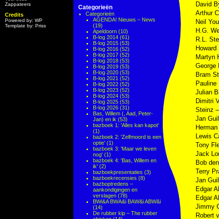
David B
Zappateers
Categorieën
Arthur 
Categorieën
Credits
AGENDA! Nieuws – News
Powered by: WP
Neil Yo
(19)
Template by: Priss
H.G. We
Apeldoorn
(10)
B-log 2014
(61)
R.L. St
B-log 2015
(53)
Howard 
B-log 2016
(52)
B-log 2017
(52)
Martyn
B-log 2018
(53)
George 
B-log 2019
(53)
B-log 2020
(53)
Bram St
B-log 2021
(52)
Pauline
B-log 2022
(52)
B-log 2023
(52)
Julian 
B-log 2024
(53)
Dimitri 
B-log 2025
(53)
B-log 2026
(31)
Steinz 
Bas, Willem (, Aad, Peter-
Jan Gui
Jan) en ik
(53)
bazboek 1: 'Alles kan kapot'
Herman 
(1)
Lewis C
bazboek 2: 'Zelfmoord is een
optie'
(1)
Tony Fl
bazboek 3: 'Maar we leven
Jack Lo
nog'
(1)
bazboek 4: 'Bas, Willem en
Bob den
ik'
(2)
Terry Pr
bazboekpresentaties
(3)
bazboekrecensies
(8)
Jan Gui
bazboptredens –
Edgar A
aankondigingen en
verslagen
(78)
Edgar A
BWi&A BWA&i BAW&i ABW&i
Jimmy C
(14)
De rubber kip – The rubber
Robert 