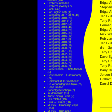
chicken
(14)
Edgar A
Eveliens sieraden –
Evelien's jewelry
(7)
Stephen
FoolZ
(42)
Edgar A
For English only
(1)
Fotogalerij 2007-2009
(48)
Jan Gui
Fotogalerij 2010
(23)
Terry Pr
Fotogalerij 2011
(17)
Fotogalerij 2012
(50)
Herman
Fotogalerij 2013
(46)
Edgar A
Fotogalerij 2014
(29)
Fotogalerij 2015
(33)
Rick W
Fotogalerij 2016
(12)
Rob va
Fotogalerij 2017
(8)
Fotogalerij 2018
(9)
Jan Gui
Fotogalerij 2019
(16)
div –
St
Fotogalerij 2020
(2)
Fotogalerij 2021
(13)
Terry Pr
Fotogalerij 2022
(13)
Dave E
Fotogalerij 2023
(30)
Fotogalerij 2024
(16)
Terry Pr
Fotogalerij 2025
(22)
Terry Pr
Fotogalerij 2026
(7)
Fotovrienden – Photo friendz
Barry H
(5)
Jeroen 
Gastronomie – Gastronomy
(76)
Graham
Helemaal stuk (voorheen:
Daniel 
De verjaardag van Anja)
(25)
Hoop Gedoe
(toneelgezelschap)
(2)
In Memoriam
(16)
Kunst-Zinnig-Brein
(2)
Lex related
(49)
Luuk = Lekker
(38)
Muziek – Draai al je vinyl
(151)
Muziek – Klassieke