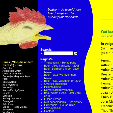
bazbo – de wereld van
Bas Langereis, het
middelpunt der aarde
Wat laz
Filed und
In volg
(h) = he
Search:
(e) = e-
Pagina's
Herman
Links ("Nee, die andere
Thuispagina – Home page
Arthur 
rechts!") - Linx
Boek: ‘Alles kan kapot’ (2008)
Aar’s log
Boek ‘Zelfmoord is een optie’
Arthur 
ApeldoornDirect
(2010)
Cultuur bij je Buur
Breyten
Boek: ‘Maar we leven nog’
De verjaardag van Anja
(2012)
Arthur 
FOK!
Boek: ‘Bas, Willem en ik’ (2014)
IdiotBastard
Herman
Overige publicaties
ke's myspace
Helemaal stuk
Keneally
Arthur 
De verjaardag van Anja
Kunst-Zinnig-Brein
Julian 
Bas, Willem (, Aad, Peter-Jan)
Lexolo
LinkedIn
en ik
Emily B
Stevige stukkies
Ik lees u vóór!
John Cl
StrangeArt
Mijn geschiedenis – Life history
Tijl’s teiltje
Huisregels – House rules
Frederi
Vroon – Peter Vroon
Privacybeleid
WiWaWo
Theo Th
Contact
YesFocus