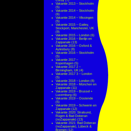
Corby
(7)
Vakantie 2013 – Stockholm
(5)
Vakantie 2014 – Stockholm
(6)
Vakantie 2014 – Vlissingen
(5)
Vakantie 2015 – Gatley,
Stockport, Manchester, UK
(9)
Vakantie 2015 – London
(6)
Vakantie 2016 – Berlijn en
Zappanale
(13)
Vakantie 2016 – Oxford &
Aylesbury
(8)
Vakantie 2016 – Stockholm
(5)
Vakantie 2017 –
Kopenhagen
(5)
Vakantie 2017 2 –
Birmingham, UK
(4)
Vakantie 2017 3 – London
(5)
Vakantie 2018 – London
(8)
Vakantie 2018 – München en
Zappanale
(11)
Vakantie 2019 – Brussel +
Luxemburg
(6)
Vakantie 2019 – Oostende
(5)
Vakantie 2019 – Schwerin en
Zappanale
(12)
Vakantie 2020: Stralsund,
Rügen & Bad Doberan
(noZappanale)
(13)
Vakantie 2021: Bad Doberan
(noZappanale), Lübeck &
Bremen
(12)