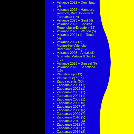
Vakantie 2022 – Den Haag
(3)
Vakantie 2022 – Hamburg,
Rostock, Bad Doberan &
Zappanale
(14)
Vakantie 2023 – Gent
(4)
Vakantie 2023 – Koblenz-
Regensburg-Dresden
(13)
Vakantie 2023 – Wenen
(5)
Vakantie 2024 (1) – Rouen
(4)
Vakantie 2024 (2) –
Montpellier-Valencia-
Barcelona-Lyon
(15)
Vakantie 2025 – Andalusië:
Granada, Málaga & Sevilla
(17)
Vakantie 2025 – Brussel
(6)
Vakantie 2026 – Schotland
(19)
Wat aten zij?
(19)
Wat lazen zij?
(14)
Zappa events
(53)
Zappanale 2001
(1)
Zappanale 2002
(1)
Zappanale 2003
(1)
Zappanale 2004
(1)
Zappanale 2005
(1)
Zappanale 2006
(6)
Zappanale 2007
(7)
Zappanale 2008
(6)
Zappanale 2009
(7)
Zappanale 2010
(5)
Zappanale 2011
(6)
Zappanale 2012
(7)
Zappanale 2013
(7)
Zappanale 2014
(8)