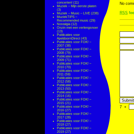
concerten!
(11)
No comm
Muziek – Mijn eerste platen
(3)
RSS
fee
Muziek – Music – LIVE
(238)
MuziekTIPS –
Recommended music
(29)
Nostalgia
(12)
Onzin met een verlengsnoer
(13)
Publicaties voor
ApeldoornDirect
(43)
Publicaties voor FOK! –
2007
(38)
Publicaties voor FOK! –
2008
(79)
Publicaties voor FOK! –
2009
(71)
Publicaties voor FOK! –
2010
(70)
Publicaties voor FOK! –
2011
(59)
Publicaties voor FOK! –
2012
(58)
Publicaties voor FOK! –
2013
(50)
Publicaties voor FOK! –
2014
(16)
Publicaties voor FOK! –
2015
(21)
7
+
Publicaties voor FOK! –
2016
(27)
Publicaties voor FOK! –
2017
(28)
Publicaties voor FOK! –
2018
(27)
Publicaties voor FOK! –
2019
(27)