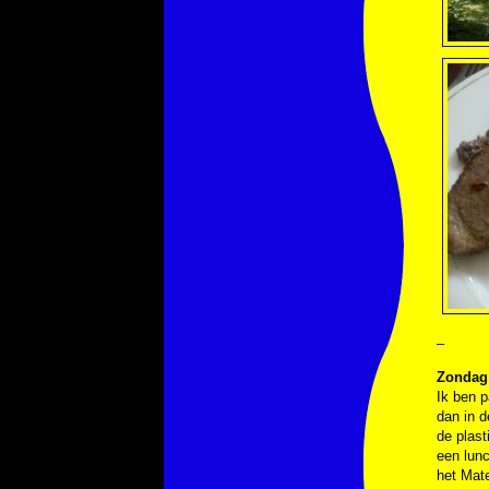
–
Zondag 
Ik ben 
dan in d
de plast
een lunc
het Mate