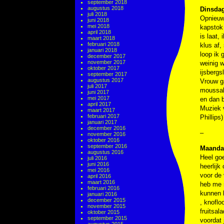
september 2018
augustus 2018
Dinsdag
juli 2018
Opnieuw 
juni 2018
mei 2018
kapstok 
april 2018
is laat,
maart 2018
februari 2018
klus af,
januari 2018
loop ik 
december 2017
november 2017
weinig w
oktober 2017
ijsbergs
september 2017
augustus 2017
Vrouw g
juli 2017
moussaka
juni 2017
mei 2017
en dan 
april 2017
Muziek
maart 2017
februari 2017
Phillips)
januari 2017
december 2016
–
november 2016
oktober 2016
september 2016
Maandag
augustus 2016
Heel goe
juli 2016
juni 2016
heerlijk
mei 2016
voor de 
april 2016
maart 2016
heb me 
februari 2016
kunnen 
januari 2016
december 2015
, knoflo
november 2015
fruitsal
oktober 2015
september 2015
voordat