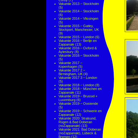
Corby
(7)
Vakantie 2013 – Stockholm
(5)
Vakantie 2014 – Stockholm
(6)
Vakantie 2014 – Vlissingen
(5)
Vakantie 2015 – Gatley,
Stockport, Manchester, UK
(9)
Vakantie 2015 – London
(6)
Vakantie 2016 – Berlijn en
Zappanale
(13)
Vakantie 2016 – Oxford &
Aylesbury
(8)
Vakantie 2016 – Stockholm
(5)
Vakantie 2017 –
Kopenhagen
(5)
Vakantie 2017 2 –
Birmingham, UK
(4)
Vakantie 2017 3 – London
(5)
Vakantie 2018 – London
(8)
Vakantie 2018 – München en
Zappanale
(11)
Vakantie 2019 – Brussel +
Luxemburg
(6)
Vakantie 2019 – Oostende
(5)
Vakantie 2019 – Schwerin en
Zappanale
(12)
Vakantie 2020: Stralsund,
Rügen & Bad Doberan
(noZappanale)
(13)
Vakantie 2021: Bad Doberan
(noZappanale), Lübeck &
Bremen
(12)