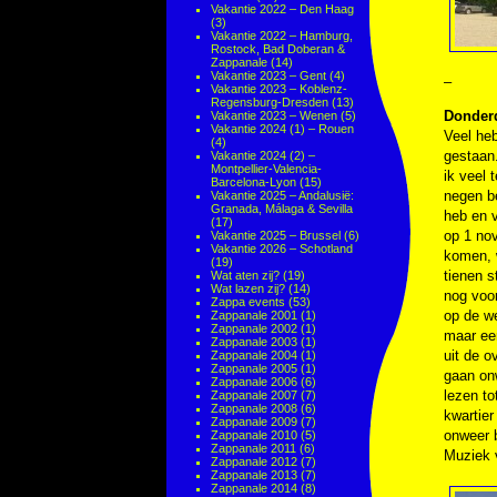
Vakantie 2022 – Den Haag
(3)
Vakantie 2022 – Hamburg,
Rostock, Bad Doberan &
Zappanale
(14)
Vakantie 2023 – Gent
(4)
–
Vakantie 2023 – Koblenz-
Regensburg-Dresden
(13)
Donderd
Vakantie 2023 – Wenen
(5)
Vakantie 2024 (1) – Rouen
Veel heb
(4)
gestaan.
Vakantie 2024 (2) –
Montpellier-Valencia-
ik veel 
Barcelona-Lyon
(15)
negen be
Vakantie 2025 – Andalusië:
Granada, Málaga & Sevilla
heb en v
(17)
op 1 nov
Vakantie 2025 – Brussel
(6)
Vakantie 2026 – Schotland
komen, 
(19)
tienen s
Wat aten zij?
(19)
Wat lazen zij?
(14)
nog voor
Zappa events
(53)
op de we
Zappanale 2001
(1)
Zappanale 2002
(1)
maar ee
Zappanale 2003
(1)
uit de o
Zappanale 2004
(1)
Zappanale 2005
(1)
gaan onw
Zappanale 2006
(6)
lezen to
Zappanale 2007
(7)
Zappanale 2008
(6)
kwartier
Zappanale 2009
(7)
onweer b
Zappanale 2010
(5)
Zappanale 2011
(6)
Muziek
Zappanale 2012
(7)
Zappanale 2013
(7)
Zappanale 2014
(8)