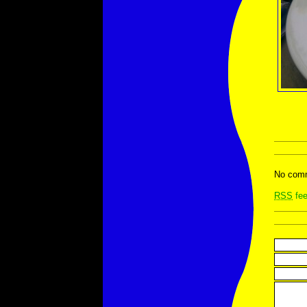
No comm
RSS
fee