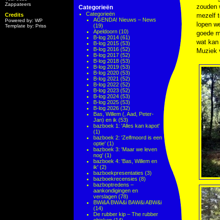
Zappateers
zouden w
Categorieën
Categorieën
Credits
mezelf t
AGENDA! Nieuws – News
Powered by: WP
lopen we
(19)
Template by: Priss
Apeldoorn
(10)
goede me
B-log 2014
(61)
wat kan
B-log 2015
(53)
B-log 2016
(52)
Muziek 
B-log 2017
(52)
B-log 2018
(53)
B-log 2019
(53)
B-log 2020
(53)
B-log 2021
(52)
B-log 2022
(52)
B-log 2023
(52)
B-log 2024
(53)
B-log 2025
(53)
B-log 2026
(32)
Bas, Willem (, Aad, Peter-
Jan) en ik
(53)
bazboek 1: 'Alles kan kapot'
(1)
bazboek 2: 'Zelfmoord is een
optie'
(1)
bazboek 3: 'Maar we leven
nog'
(1)
bazboek 4: 'Bas, Willem en
ik'
(2)
bazboekpresentaties
(3)
bazboekrecensies
(8)
bazboptredens –
aankondigingen en
verslagen
(78)
BWi&A BWA&i BAW&i ABW&i
(14)
De rubber kip – The rubber