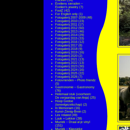
chicken
(14)
Eveliens sieraden –
Evelien's jewelry
(7)
FoolZ
(42)
For English only
(1)
Fotogalerij 2007-2009
(48)
Fotogalerij 2010
(23)
Fotogalerij 2011
(17)
Fotogalerij 2012
(50)
Fotogalerij 2013
(46)
Fotogalerij 2014
(29)
Fotogalerij 2015
(33)
Fotogalerij 2016
(12)
Fotogalerij 2017
(8)
Fotogalerij 2018
(9)
Fotogalerij 2019
(16)
Fotogalerij 2020
(2)
Fotogalerij 2021
(13)
Fotogalerij 2022
(13)
Fotogalerij 2023
(30)
Fotogalerij 2024
(16)
Fotogalerij 2025
(22)
Fotogalerij 2026
(7)
Fotovrienden – Photo friendz
(5)
Gastronomie – Gastronomy
(76)
Helemaal stuk (voorheen:
De verjaardag van Anja)
(25)
Hoop Gedoe
(toneelgezelschap)
(2)
In Memoriam
(16)
Kunst-Zinnig-Brein
(2)
Lex related
(49)
Luuk = Lekker
(38)
Muziek – Draai al je vinyl
(151)
Muziek – Klassieke