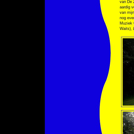
van De Z
aardig v
van mijn
nog even
Muziek
Waits),