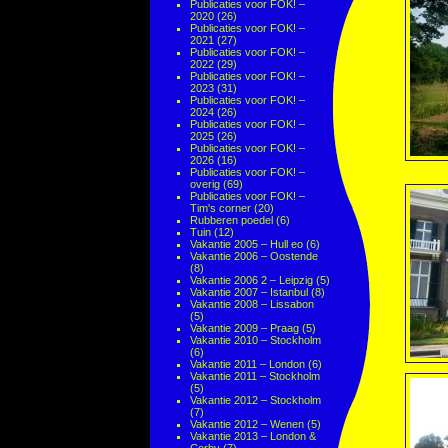
Publicaties voor FOK! –
2020
(26)
Publicaties voor FOK! –
2021
(27)
Publicaties voor FOK! –
2022
(29)
Publicaties voor FOK! –
2023
(31)
Publicaties voor FOK! –
2024
(26)
Publicaties voor FOK! –
2025
(26)
Publicaties voor FOK! –
2026
(16)
Publicaties voor FOK! –
overig
(69)
Publicaties voor FOK! –
Tim's corner
(20)
Rubberen poedel
(6)
Tuin
(12)
Vakantie 2005 – Hull eo
(6)
Vakantie 2006 – Oostende
(8)
Vakantie 2006 2 – Leipzig
(5)
Vakantie 2007 – Istanbul
(8)
Vakantie 2008 – Lissabon
(5)
Vakantie 2009 – Praag
(5)
Vakantie 2010 – Stockholm
(6)
Vakantie 2011 – London
(6)
Vakantie 2011 – Stockholm
(5)
Vakantie 2012 – Stockholm
(7)
Vakantie 2012 – Wenen
(5)
Vakantie 2013 – London &