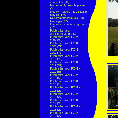
concerten!
(11)
Muziek – Mijn eerste platen
(3)
Muziek – Music – LIVE
(238)
MuziekTIPS –
Recommended music
(29)
Nostalgia
(12)
Onzin met een verlengsnoer
(13)
Publicaties voor
ApeldoornDirect
(43)
Publicaties voor FOK! –
2007
(38)
Publicaties voor FOK! –
2008
(79)
Publicaties voor FOK! –
2009
(71)
Publicaties voor FOK! –
2010
(70)
Publicaties voor FOK! –
2011
(59)
Publicaties voor FOK! –
2012
(58)
Publicaties voor FOK! –
2013
(50)
Publicaties voor FOK! –
2014
(16)
Publicaties voor FOK! –
2015
(21)
Publicaties voor FOK! –
2016
(27)
Publicaties voor FOK! –
2017
(28)
Publicaties voor FOK! –
2018
(27)
Publicaties voor FOK! –
2019
(27)