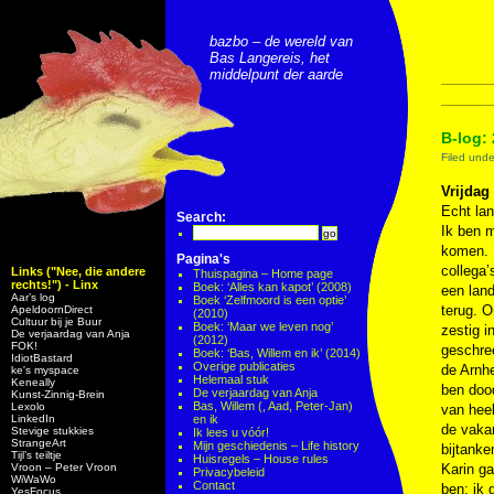
bazbo – de wereld van
Bas Langereis, het
middelpunt der aarde
B-log: 
Filed und
Vrijdag 
Echt lan
Search:
Ik ben m
komen. 
Pagina's
collega’
Links ("Nee, die andere
Thuispagina – Home page
rechts!") - Linx
Boek: ‘Alles kan kapot’ (2008)
een land
Aar’s log
Boek ‘Zelfmoord is een optie’
terug. 
ApeldoornDirect
(2010)
Cultuur bij je Buur
Boek: ‘Maar we leven nog’
zestig i
De verjaardag van Anja
(2012)
FOK!
geschree
Boek: ‘Bas, Willem en ik’ (2014)
IdiotBastard
Overige publicaties
de Arnhe
ke's myspace
Helemaal stuk
Keneally
ben dood
De verjaardag van Anja
Kunst-Zinnig-Brein
Bas, Willem (, Aad, Peter-Jan)
Lexolo
van heel
LinkedIn
en ik
de vakan
Stevige stukkies
Ik lees u vóór!
StrangeArt
Mijn geschiedenis – Life history
bijtank
Tijl’s teiltje
Huisregels – House rules
Vroon – Peter Vroon
Karin g
Privacybeleid
WiWaWo
Contact
ben: ik 
YesFocus