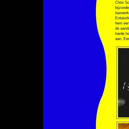
Chris Sq
bijzonde
baswerk 
Entwistl
hem een 
de aand
harde ha
aan. Een