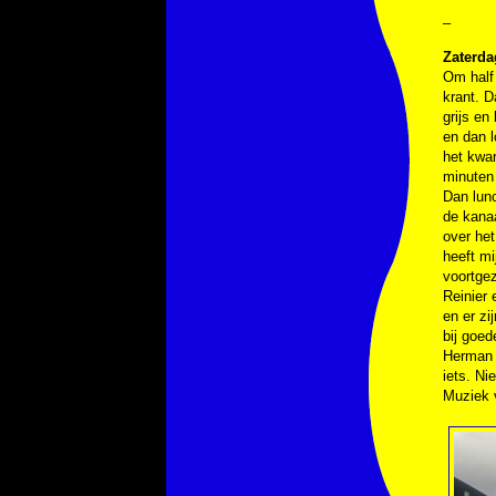
–
Zaterda
Om half 
krant. D
grijs en
en dan l
het kwar
minuten 
Dan lun
de kanaa
over het
heeft mi
voortgez
Reinier 
en er z
bij goed
Herman e
iets. Ni
Muziek