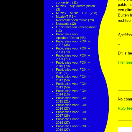
concerten!
(11)
pakte he
Muziek – Mijn eerste platen
(3)
een glim
Muziek – Music – LIVE
(238)
Buiten h
MuziekTIPS –
Recommended music
(29)
rechtson
Nostalgia
(12)
Onzin met een verlengsnoer
–
(13)
Publicaties voor
Apeldoor
ApeldoornDirect
(43)
Publicaties voor FOK! –
–
2007
(38)
Publicaties voor FOK! –
2008
(79)
Dit is h
Publicaties voor FOK! –
2009
(71)
Hier lee
Publicaties voor FOK! –
2010
(70)
Publicaties voor FOK! –
2011
(59)
Publicaties voor FOK! –
2012
(58)
Publicaties voor FOK! –
2013
(50)
Publicaties voor FOK! –
2014
(16)
Publicaties voor FOK! –
No comm
2015
(21)
Publicaties voor FOK! –
RSS
fee
2016
(27)
Publicaties voor FOK! –
2017
(28)
Publicaties voor FOK! –
2018
(27)
Publicaties voor FOK! –
2019
(27)