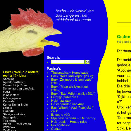
bazbo – de wereld van
Bas Langereis, het
middelpunt der aarde
Gedoe 
Filed und
De meid 
Search:
De meid 
gedoe en
Pagina's
‘Apothek
Links ("Nee, die andere
Thuispagina – Home page
voor haa
rechts!") - Linx
Boek: ‘Alles kan kapot’ (2008)
Aar’s log
Boek ‘Zelfmoord is een optie’
bobbel. 
ApeldoornDirect
(2010)
Cultuur bij je Buur
Die drie
Boek: ‘Maar we leven nog’
De verjaardag van Anja
(2012)
hij bove
FOK!
Boek: ‘Bas, Willem en ik’ (2014)
IdiotBastard
‘Kijkt u
Overige publicaties
ke's myspace
Helemaal stuk
Keneally
u?’
De verjaardag van Anja
Kunst-Zinnig-Brein
Uitkijke
Bas, Willem (, Aad, Peter-Jan)
Lexolo
LinkedIn
en ik
ik het g
Stevige stukkies
Ik lees u vóór!
‘Dan moe
StrangeArt
Mijn geschiedenis – Life history
Tijl’s teiltje
Huisregels – House rules
tot neg
Vroon – Peter Vroon
Privacybeleid
WiWaWo
Stik. Be
Contact
YesFocus