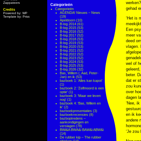
werken? 
Zappateers
Categorieën
gehad en
Categorieën
Credits
AGENDA! Nieuws – News
Powered by: WP
(19)
Template by: Priss
‘Het is 
Apeldoorn
(10)
meekijkt
B-log 2014
(61)
B-log 2015
(53)
Een psyc
B-log 2016
(52)
meer van
B-log 2017
(52)
B-log 2018
(53)
deed om 
B-log 2019
(53)
vlagen. 
B-log 2020
(53)
B-log 2021
(52)
afgelope
B-log 2022
(52)
genadelo
B-log 2023
(52)
B-log 2024
(53)
wel of h
B-log 2025
(53)
geleerd,
B-log 2026
(32)
Bas, Willem (, Aad, Peter-
beter. D
Jan) en ik
(53)
dat er s
bazboek 1: 'Alles kan kapot'
(1)
zou kunn
bazboek 2: 'Zelfmoord is een
over ho
optie'
(1)
bazboek 3: 'Maar we leven
dagen la
nog'
(1)
‘Nee, ik
bazboek 4: 'Bas, Willem en
ik'
(2)
gestuurd
bazboekpresentaties
(3)
en ik ke
bazboekrecensies
(8)
bazboptredens –
andere m
aankondigingen en
hormone
verslagen
(78)
BWi&A BWA&i BAW&i ABW&i
‘Je zou
(14)
De rubber kip – The rubber