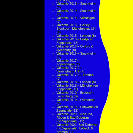
Corby
(7)
Vakantie 2013 – Stockholm
(5)
Vakantie 2014 – Stockholm
(6)
Vakantie 2014 – Vlissingen
(5)
Vakantie 2015 – Gatley,
Stockport, Manchester, UK
(9)
Vakantie 2015 – London
(6)
Vakantie 2016 – Berlijn en
Zappanale
(13)
Vakantie 2016 – Oxford &
Aylesbury
(8)
Vakantie 2016 – Stockholm
(5)
Vakantie 2017 –
Kopenhagen
(5)
Vakantie 2017 2 –
Birmingham, UK
(4)
Vakantie 2017 3 – London
(5)
Vakantie 2018 – London
(8)
Vakantie 2018 – München en
Zappanale
(11)
Vakantie 2019 – Brussel +
Luxemburg
(6)
Vakantie 2019 – Oostende
(5)
Vakantie 2019 – Schwerin en
Zappanale
(12)
Vakantie 2020: Stralsund,
Rügen & Bad Doberan
(noZappanale)
(13)
Vakantie 2021: Bad Doberan
(noZappanale), Lübeck &
Bremen
(12)