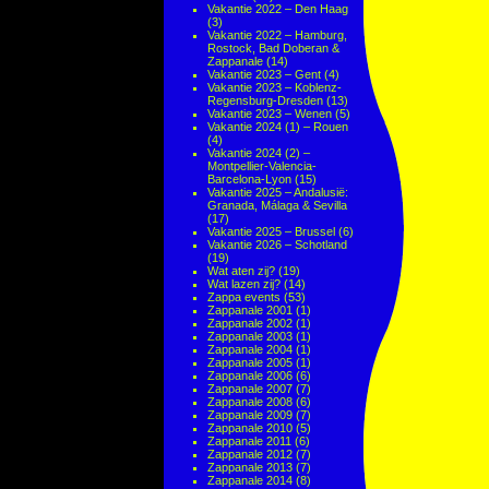
Vakantie 2022 – Den Haag
(3)
Vakantie 2022 – Hamburg,
Rostock, Bad Doberan &
Zappanale
(14)
Vakantie 2023 – Gent
(4)
Vakantie 2023 – Koblenz-
Regensburg-Dresden
(13)
Vakantie 2023 – Wenen
(5)
Vakantie 2024 (1) – Rouen
(4)
Vakantie 2024 (2) –
Montpellier-Valencia-
Barcelona-Lyon
(15)
Vakantie 2025 – Andalusië:
Granada, Málaga & Sevilla
(17)
Vakantie 2025 – Brussel
(6)
Vakantie 2026 – Schotland
(19)
Wat aten zij?
(19)
Wat lazen zij?
(14)
Zappa events
(53)
Zappanale 2001
(1)
Zappanale 2002
(1)
Zappanale 2003
(1)
Zappanale 2004
(1)
Zappanale 2005
(1)
Zappanale 2006
(6)
Zappanale 2007
(7)
Zappanale 2008
(6)
Zappanale 2009
(7)
Zappanale 2010
(5)
Zappanale 2011
(6)
Zappanale 2012
(7)
Zappanale 2013
(7)
Zappanale 2014
(8)