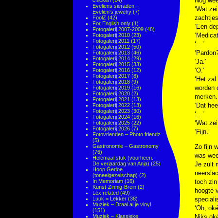
Nog weer
chicken
(14)
Eveliens sieraden –
‘Wat zei
Evelien's jewelry
(7)
zachtjes
FoolZ
(42)
For English only
(1)
‘Een dep
Fotogalerij 2007-2009
(48)
‘Medicat
Fotogalerij 2010
(23)
Fotogalerij 2011
(17)
‘…’
Fotogalerij 2012
(50)
‘Pardon?
Fotogalerij 2013
(46)
Fotogalerij 2014
(29)
‘Ja.’
Fotogalerij 2015
(33)
‘O.’
Fotogalerij 2016
(12)
Fotogalerij 2017
(8)
‘Het zal
Fotogalerij 2018
(9)
worden d
Fotogalerij 2019
(16)
Fotogalerij 2020
(2)
merken. 
Fotogalerij 2021
(13)
‘Dat hee
Fotogalerij 2022
(13)
Fotogalerij 2023
(30)
‘…’
Fotogalerij 2024
(16)
‘Wat zei
Fotogalerij 2025
(22)
Fotogalerij 2026
(7)
‘Fijn.’
Fotovrienden – Photo friendz
(5)
Gastronomie – Gastronomy
Zo fijn 
(76)
was weer
Helemaal stuk (voorheen:
De verjaardag van Anja)
(25)
Je zult 
Hoop Gedoe
neerslac
(toneelgezelschap)
(2)
In Memoriam
(16)
toch zin
Kunst-Zinnig-Brein
(2)
hoogte v
Lex related
(49)
Luuk = Lekker
(38)
speciali
Muziek – Draai al je vinyl
‘Oh, oké
(151)
Muziek – Klassieke
Niks oké