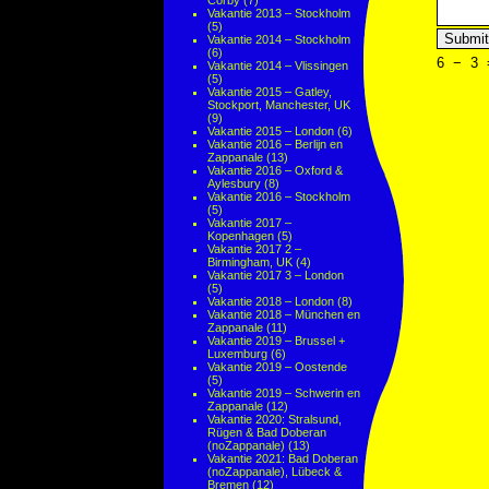
Corby
(7)
Vakantie 2013 – Stockholm
(5)
Vakantie 2014 – Stockholm
(6)
6
−
3
Vakantie 2014 – Vlissingen
(5)
Vakantie 2015 – Gatley,
Stockport, Manchester, UK
(9)
Vakantie 2015 – London
(6)
Vakantie 2016 – Berlijn en
Zappanale
(13)
Vakantie 2016 – Oxford &
Aylesbury
(8)
Vakantie 2016 – Stockholm
(5)
Vakantie 2017 –
Kopenhagen
(5)
Vakantie 2017 2 –
Birmingham, UK
(4)
Vakantie 2017 3 – London
(5)
Vakantie 2018 – London
(8)
Vakantie 2018 – München en
Zappanale
(11)
Vakantie 2019 – Brussel +
Luxemburg
(6)
Vakantie 2019 – Oostende
(5)
Vakantie 2019 – Schwerin en
Zappanale
(12)
Vakantie 2020: Stralsund,
Rügen & Bad Doberan
(noZappanale)
(13)
Vakantie 2021: Bad Doberan
(noZappanale), Lübeck &
Bremen
(12)