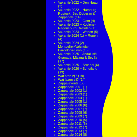
Vakantie 2022 – Den Haag
(3)
Vakantie 2022 – Hamburg,
Rostock, Bad Doberan &
Zappanale
(14)
Vakantie 2023 – Gent
(4)
Vakantie 2023 – Koblenz-
Regensburg-Dresden
(13)
Vakantie 2023 – Wenen
(5)
Vakantie 2024 (1) – Rouen
(4)
Vakantie 2024 (2) –
Montpellier-Valencia-
Barcelona-Lyon
(15)
Vakantie 2025 – Andalusië:
Granada, Málaga & Sevilla
(17)
Vakantie 2025 – Brussel
(6)
Vakantie 2026 – Schotland
(19)
Wat aten zij?
(19)
Wat lazen zij?
(14)
Zappa events
(53)
Zappanale 2001
(1)
Zappanale 2002
(1)
Zappanale 2003
(1)
Zappanale 2004
(1)
Zappanale 2005
(1)
Zappanale 2006
(6)
Zappanale 2007
(7)
Zappanale 2008
(6)
Zappanale 2009
(7)
Zappanale 2010
(5)
Zappanale 2011
(6)
Zappanale 2012
(7)
Zappanale 2013
(7)
Zappanale 2014
(8)