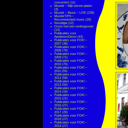
concerten!
(11)
Muziek – Mijn eerste platen
(3)
Muziek – Music – LIVE
(238)
MuziekTIPS –
Recommended music
(29)
Nostalgia
(12)
Onzin met een verlengsnoer
(13)
Publicaties voor
ApeldoornDirect
(43)
Publicaties voor FOK! –
2007
(38)
Publicaties voor FOK! –
2008
(79)
Publicaties voor FOK! –
2009
(71)
Publicaties voor FOK! –
2010
(70)
Publicaties voor FOK! –
2011
(59)
Publicaties voor FOK! –
2012
(58)
Publicaties voor FOK! –
2013
(50)
Publicaties voor FOK! –
2014
(16)
Publicaties voor FOK! –
2015
(21)
Publicaties voor FOK! –
2016
(27)
Publicaties voor FOK! –
2017
(28)
Publicaties voor FOK! –
2018
(27)
Publicaties voor FOK! –
2019
(27)