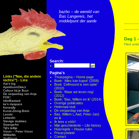
bazbo – de wereld van
Bas Langereis, het
middelpunt der aarde
Dag 1 
Filed und
Search:
Pagina's
Links ("Nee, die andere
Thuispagina – Home page
rechts!") - Linx
Boek: ‘Alles kan kapot’ (2008)
Aar’s log
Boek ‘Zelfmoord is een optie’
ApeldoornDirect
(2010)
Cultuur bij je Buur
Boek: ‘Maar we leven nog’
De verjaardag van Anja
(2012)
FOK!
Boek: ‘Bas, Willem en ik’ (2014)
IdiotBastard
Overige publicaties
ke's myspace
Helemaal stuk
Keneally
De verjaardag van Anja
Kunst-Zinnig-Brein
Bas, Willem (, Aad, Peter-Jan)
Lexolo
LinkedIn
en ik
Stevige stukkies
Ik lees u vóór!
StrangeArt
Mijn geschiedenis – Life history
Tijl’s teiltje
Huisregels – House rules
Vroon – Peter Vroon
Privacybeleid
WiWaWo
Contact
YesFocus