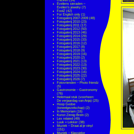
chicken
(14)
Eveliens sieraden –
Evelien's jewelry
(7)
FoolZ
(42)
For English only
(1)
Fotogalerij 2007-2009
(48)
Fotogalerij 2010
(23)
Fotogalerij 2011
(17)
Fotogalerij 2012
(50)
Fotogalerij 2013
(46)
Fotogalerij 2014
(29)
Fotogalerij 2015
(33)
Fotogalerij 2016
(12)
Fotogalerij 2017
(8)
Fotogalerij 2018
(9)
Fotogalerij 2019
(16)
Fotogalerij 2020
(2)
Fotogalerij 2021
(13)
Fotogalerij 2022
(13)
Fotogalerij 2023
(30)
Fotogalerij 2024
(16)
Fotogalerij 2025
(22)
Fotogalerij 2026
(7)
Fotovrienden – Photo friendz
(5)
Gastronomie – Gastronomy
(76)
Helemaal stuk (voorheen:
De verjaardag van Anja)
(25)
Hoop Gedoe
(toneelgezelschap)
(2)
In Memoriam
(16)
Kunst-Zinnig-Brein
(2)
Lex related
(49)
Luuk = Lekker
(38)
Muziek – Draai al je vinyl
(151)
Muziek – Klassieke