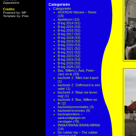
Zappateers
Categorieën
Categorieën
Credits
AGENDA! Nieuws – News
Powered by: WP
(19)
Template by: Priss
Apeldoorn
(10)
B-log 2014
(61)
B-log 2015
(53)
B-log 2016
(52)
B-log 2017
(52)
B-log 2018
(53)
B-log 2019
(53)
B-log 2020
(53)
B-log 2021
(52)
B-log 2022
(52)
B-log 2023
(52)
B-log 2024
(53)
B-log 2025
(53)
B-log 2026
(32)
Bas, Willem (, Aad, Peter-
Jan) en ik
(53)
bazboek 1: 'Alles kan kapot'
(1)
bazboek 2: 'Zelfmoord is een
optie'
(1)
bazboek 3: 'Maar we leven
nog'
(1)
bazboek 4: 'Bas, Willem en
ik'
(2)
bazboekpresentaties
(3)
bazboekrecensies
(8)
bazboptredens –
aankondigingen en
verslagen
(78)
BWi&A BWA&i BAW&i ABW&i
(14)
De rubber kip – The rubber