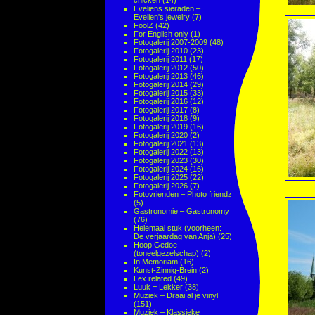
chicken
(14)
Eveliens sieraden –
Evelien's jewelry
(7)
FoolZ
(42)
For English only
(1)
Fotogalerij 2007-2009
(48)
Fotogalerij 2010
(23)
Fotogalerij 2011
(17)
Fotogalerij 2012
(50)
Fotogalerij 2013
(46)
Fotogalerij 2014
(29)
Fotogalerij 2015
(33)
Fotogalerij 2016
(12)
Fotogalerij 2017
(8)
Fotogalerij 2018
(9)
Fotogalerij 2019
(16)
Fotogalerij 2020
(2)
Fotogalerij 2021
(13)
Fotogalerij 2022
(13)
Fotogalerij 2023
(30)
Fotogalerij 2024
(16)
Fotogalerij 2025
(22)
Fotogalerij 2026
(7)
Fotovrienden – Photo friendz
(5)
Gastronomie – Gastronomy
(76)
Helemaal stuk (voorheen:
De verjaardag van Anja)
(25)
Hoop Gedoe
(toneelgezelschap)
(2)
In Memoriam
(16)
Kunst-Zinnig-Brein
(2)
Lex related
(49)
Luuk = Lekker
(38)
Muziek – Draai al je vinyl
(151)
Muziek – Klassieke