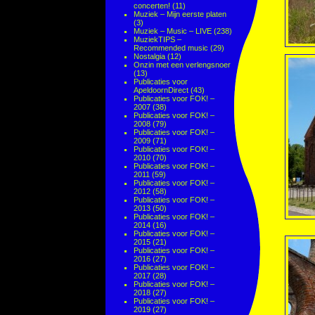
concerten!
(11)
Muziek – Mijn eerste platen
(3)
Muziek – Music – LIVE
(238)
MuziekTIPS –
Recommended music
(29)
Nostalgia
(12)
Onzin met een verlengsnoer
(13)
Publicaties voor
ApeldoornDirect
(43)
Publicaties voor FOK! –
2007
(38)
Publicaties voor FOK! –
2008
(79)
Publicaties voor FOK! –
2009
(71)
Publicaties voor FOK! –
2010
(70)
Publicaties voor FOK! –
2011
(59)
Publicaties voor FOK! –
2012
(58)
Publicaties voor FOK! –
2013
(50)
Publicaties voor FOK! –
2014
(16)
Publicaties voor FOK! –
2015
(21)
Publicaties voor FOK! –
2016
(27)
Publicaties voor FOK! –
2017
(28)
Publicaties voor FOK! –
2018
(27)
Publicaties voor FOK! –
2019
(27)