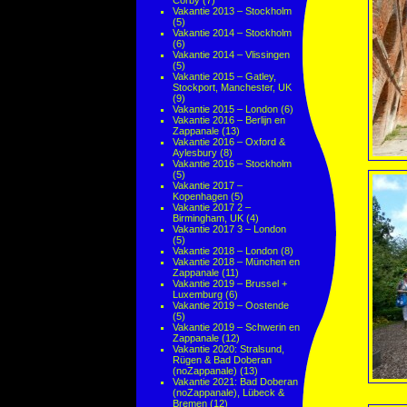
Corby
(7)
Vakantie 2013 – Stockholm
(5)
Vakantie 2014 – Stockholm
(6)
Vakantie 2014 – Vlissingen
(5)
Vakantie 2015 – Gatley,
Stockport, Manchester, UK
(9)
Vakantie 2015 – London
(6)
Vakantie 2016 – Berlijn en
Zappanale
(13)
Vakantie 2016 – Oxford &
Aylesbury
(8)
Vakantie 2016 – Stockholm
(5)
Vakantie 2017 –
Kopenhagen
(5)
Vakantie 2017 2 –
Birmingham, UK
(4)
Vakantie 2017 3 – London
(5)
Vakantie 2018 – London
(8)
Vakantie 2018 – München en
Zappanale
(11)
Vakantie 2019 – Brussel +
Luxemburg
(6)
Vakantie 2019 – Oostende
(5)
Vakantie 2019 – Schwerin en
Zappanale
(12)
Vakantie 2020: Stralsund,
Rügen & Bad Doberan
(noZappanale)
(13)
Vakantie 2021: Bad Doberan
(noZappanale), Lübeck &
Bremen
(12)