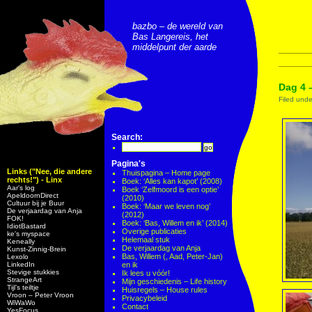
bazbo – de wereld van
Bas Langereis, het
middelpunt der aarde
Dag 4 
Filed und
Search:
Pagina's
Links ("Nee, die andere
Thuispagina – Home page
rechts!") - Linx
Boek: ‘Alles kan kapot’ (2008)
Aar’s log
Boek ‘Zelfmoord is een optie’
ApeldoornDirect
(2010)
Cultuur bij je Buur
Boek: ‘Maar we leven nog’
De verjaardag van Anja
(2012)
FOK!
Boek: ‘Bas, Willem en ik’ (2014)
IdiotBastard
Overige publicaties
ke's myspace
Helemaal stuk
Keneally
De verjaardag van Anja
Kunst-Zinnig-Brein
Bas, Willem (, Aad, Peter-Jan)
Lexolo
LinkedIn
en ik
Stevige stukkies
Ik lees u vóór!
StrangeArt
Mijn geschiedenis – Life history
Tijl’s teiltje
Huisregels – House rules
Vroon – Peter Vroon
Privacybeleid
WiWaWo
Contact
YesFocus