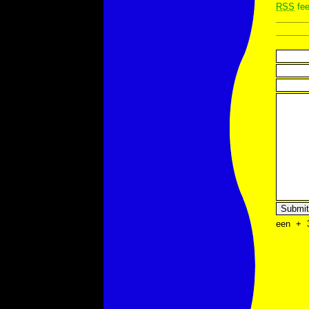
RSS
fee
een
+