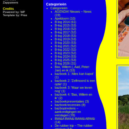
Zappateers
Categorieën
Categorieën
Credits
AGENDA! Nieuws – News
Powered by: WP
(19)
Template by: Priss
Apeldoorn
(10)
B-log 2014
(61)
B-log 2015
(53)
B-log 2016
(52)
B-log 2017
(52)
B-log 2018
(53)
B-log 2019
(53)
B-log 2020
(53)
B-log 2021
(52)
B-log 2022
(52)
B-log 2023
(52)
B-log 2024
(53)
B-log 2025
(53)
B-log 2026
(31)
Bas, Willem (, Aad, Peter-
Jan) en ik
(53)
bazboek 1: 'Alles kan kapot'
(1)
bazboek 2: 'Zelfmoord is een
optie'
(1)
bazboek 3: 'Maar we leven
nog'
(1)
bazboek 4: 'Bas, Willem en
ik'
(2)
bazboekpresentaties
(3)
bazboekrecensies
(8)
bazboptredens –
aankondigingen en
verslagen
(78)
BWi&A BWA&i BAW&i ABW&i
(14)
De rubber kip – The rubber