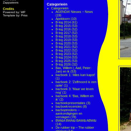
Zappateers
Categorieën
Categorieën
Credits
AGENDA! Nieuws – News
Powered by: WP
(19)
Template by: Priss
Apeldoorn
(10)
B-log 2014
(61)
B-log 2015
(53)
B-log 2016
(52)
B-log 2017
(52)
B-log 2018
(53)
B-log 2019
(53)
B-log 2020
(53)
B-log 2021
(52)
B-log 2022
(52)
B-log 2023
(52)
B-log 2024
(53)
B-log 2025
(53)
B-log 2026
(32)
Bas, Willem (, Aad, Peter-
Jan) en ik
(53)
bazboek 1: 'Alles kan kapot'
(1)
bazboek 2: 'Zelfmoord is een
optie'
(1)
bazboek 3: 'Maar we leven
nog'
(1)
bazboek 4: 'Bas, Willem en
ik'
(2)
bazboekpresentaties
(3)
bazboekrecensies
(8)
bazboptredens –
aankondigingen en
verslagen
(78)
BWi&A BWA&i BAW&i ABW&i
(14)
De rubber kip – The rubber