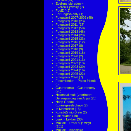
chicken
(14)
Eveliens sieraden –
Evelien's jewelry
(7)
FoolZ
(42)
For English only
(1)
Fotogalerij 2007-2009
(48)
Fotogalerij 2010
(23)
Fotogalerij 2011
(17)
Fotogalerij 2012
(50)
Fotogalerij 2013
(46)
Fotogalerij 2014
(29)
Fotogalerij 2015
(33)
Fotogalerij 2016
(12)
Fotogalerij 2017
(8)
Fotogalerij 2018
(9)
Fotogalerij 2019
(16)
Fotogalerij 2020
(2)
Fotogalerij 2021
(13)
Fotogalerij 2022
(13)
Fotogalerij 2023
(30)
Fotogalerij 2024
(16)
Fotogalerij 2025
(22)
Fotogalerij 2026
(7)
Fotovrienden – Photo friendz
(5)
Gastronomie – Gastronomy
(76)
Helemaal stuk (voorheen:
De verjaardag van Anja)
(25)
Hoop Gedoe
(toneelgezelschap)
(2)
In Memoriam
(16)
Kunst-Zinnig-Brein
(2)
Lex related
(49)
Luuk = Lekker
(38)
Muziek – Draai al je vinyl
(151)
Muziek – Klassieke