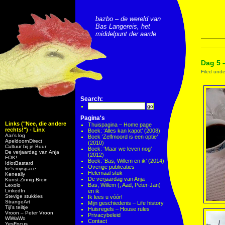
bazbo – de wereld van
Bas Langereis, het
middelpunt der aarde
Dag 5 
Filed und
Search:
Pagina's
Links ("Nee, die andere
Thuispagina – Home page
rechts!") - Linx
Boek: ‘Alles kan kapot’ (2008)
Aar’s log
Boek ‘Zelfmoord is een optie’
ApeldoornDirect
(2010)
Cultuur bij je Buur
Boek: ‘Maar we leven nog’
De verjaardag van Anja
(2012)
FOK!
Boek: ‘Bas, Willem en ik’ (2014)
IdiotBastard
Overige publicaties
ke's myspace
Helemaal stuk
Keneally
De verjaardag van Anja
Kunst-Zinnig-Brein
Bas, Willem (, Aad, Peter-Jan)
Lexolo
LinkedIn
en ik
Stevige stukkies
Ik lees u vóór!
StrangeArt
Mijn geschiedenis – Life history
Tijl’s teiltje
Huisregels – House rules
Vroon – Peter Vroon
Privacybeleid
WiWaWo
Contact
YesFocus