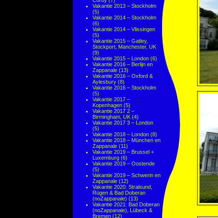
Corby
(7)
Vakantie 2013 – Stockholm
(5)
Vakantie 2014 – Stockholm
(6)
Vakantie 2014 – Vlissingen
(5)
Vakantie 2015 – Gatley,
Stockport, Manchester, UK
(9)
Vakantie 2015 – London
(6)
Vakantie 2016 – Berlijn en
Zappanale
(13)
Vakantie 2016 – Oxford &
Aylesbury
(8)
Vakantie 2016 – Stockholm
(5)
Vakantie 2017 –
Kopenhagen
(5)
Vakantie 2017 2 –
Birmingham, UK
(4)
Vakantie 2017 3 – London
(5)
Vakantie 2018 – London
(8)
Vakantie 2018 – München en
Zappanale
(11)
Vakantie 2019 – Brussel +
Luxemburg
(6)
Vakantie 2019 – Oostende
(5)
Vakantie 2019 – Schwerin en
Zappanale
(12)
Vakantie 2020: Stralsund,
Rügen & Bad Doberan
(noZappanale)
(13)
Vakantie 2021: Bad Doberan
(noZappanale), Lübeck &
Bremen
(12)