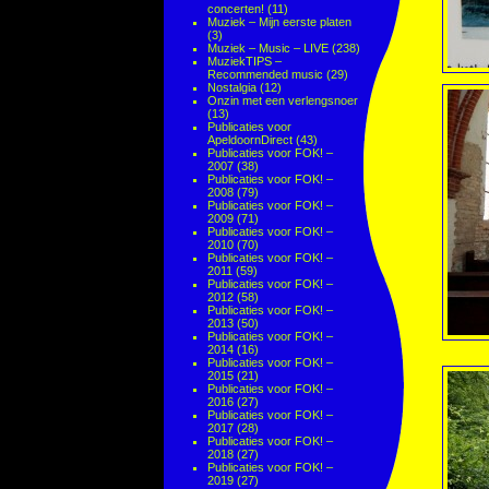
concerten!
(11)
Muziek – Mijn eerste platen
(3)
Muziek – Music – LIVE
(238)
MuziekTIPS –
Recommended music
(29)
Nostalgia
(12)
Onzin met een verlengsnoer
(13)
Publicaties voor
ApeldoornDirect
(43)
Publicaties voor FOK! –
2007
(38)
Publicaties voor FOK! –
2008
(79)
Publicaties voor FOK! –
2009
(71)
Publicaties voor FOK! –
2010
(70)
Publicaties voor FOK! –
2011
(59)
Publicaties voor FOK! –
2012
(58)
Publicaties voor FOK! –
2013
(50)
Publicaties voor FOK! –
2014
(16)
Publicaties voor FOK! –
2015
(21)
Publicaties voor FOK! –
2016
(27)
Publicaties voor FOK! –
2017
(28)
Publicaties voor FOK! –
2018
(27)
Publicaties voor FOK! –
2019
(27)