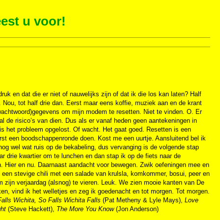
est u voor!
k en dat die er niet of nauwelijks zijn of dat ik die los kan laten? Half
. Nou, tot half drie dan. Eerst maar eens koffie, muziek aan en de krant
wachtwoord)gegevens om mijn modem te resetten. Niet te vinden. O. Er
al de risico’s van dien. Dus als er vanaf heden geen aantekeningen in
is het probleem opgelost. Of wacht. Het gaat goed. Resetten is een
eerst een boodschappenronde doen. Kost me een uurtje. Aansluitend bel ik
is nog wel wat ruis op de bekabeling, dus vervanging is de volgende stap
drie kwartier om te lunchen en dan stap ik op de fiets naar de
ijn. Hier en nu. Daarnaast aandacht voor bewegen. Zwik oefeningen mee en
k een stevige chili met een salade van krulsla, komkommer, bosui, peer en
 zijn verjaardag (alsnog) te vieren. Leuk. We zien mooie kanten van De
kken, vind ik het welletjes en zeg ik goedenacht en tot morgen. Tot morgen.
alls Wichita, So Falls Wichita Falls
(Pat Metheny & Lyle Mays),
Love
ght
(Steve Hackett),
The More You Know
(Jon Anderson)