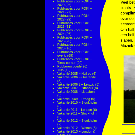
Publicaties voor FOK! –
Veel bet
2020
(26)
plaats. 
Publicaties voor FOK! –
2021
(27)
complime
Publicaties voor FOK! –
over de 
2022
(29)
Publicaties voor FOK! –
serveert
2023
(31)
Om half 
Publicaties voor FOK! –
2024
(26)
een half
Publicaties voor FOK! –
slapen.
2025
(26)
Publicaties voor FOK! –
Muziek
2026
(16)
Publicaties voor FOK! –
overig
(69)
Publicaties voor FOK! –
Tim's corner
(20)
Rubberen poedel
(6)
Tuin
(12)
Vakantie 2005 – Hull eo
(6)
Vakantie 2006 – Oostende
(8)
Vakantie 2006 2 – Leipzig
(5)
Vakantie 2007 – Istanbul
(8)
Vakantie 2008 – Lissabon
(5)
Vakantie 2009 – Praag
(5)
Vakantie 2010 – Stockholm
(6)
Vakantie 2011 – London
(6)
Vakantie 2011 – Stockholm
(5)
Vakantie 2012 – Stockholm
(7)
Vakantie 2012 – Wenen
(5)
Vakantie 2013 – London &