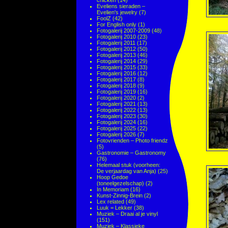
chicken
(14)
Eveliens sieraden –
Evelien's jewelry
(7)
FoolZ
(42)
For English only
(1)
Fotogalerij 2007-2009
(48)
Fotogalerij 2010
(23)
Fotogalerij 2011
(17)
Fotogalerij 2012
(50)
Fotogalerij 2013
(46)
Fotogalerij 2014
(29)
Fotogalerij 2015
(33)
Fotogalerij 2016
(12)
Fotogalerij 2017
(8)
Fotogalerij 2018
(9)
Fotogalerij 2019
(16)
Fotogalerij 2020
(2)
Fotogalerij 2021
(13)
Fotogalerij 2022
(13)
Fotogalerij 2023
(30)
Fotogalerij 2024
(16)
Fotogalerij 2025
(22)
Fotogalerij 2026
(7)
Fotovrienden – Photo friendz
(5)
Gastronomie – Gastronomy
(76)
Helemaal stuk (voorheen:
De verjaardag van Anja)
(25)
Hoop Gedoe
(toneelgezelschap)
(2)
In Memoriam
(16)
Kunst-Zinnig-Brein
(2)
Lex related
(49)
Luuk = Lekker
(38)
Muziek – Draai al je vinyl
(151)
Muziek – Klassieke