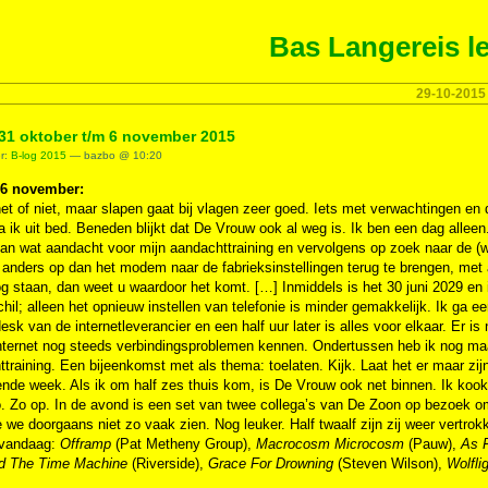
Bas Langereis le
29-10-2015
 31 oktober t/m 6 november 2015
er:
B-log 2015
— bazbo @ 10:20
 6 november:
et of niet, maar slapen gaat bij vlagen zeer goed. Iets met verwachtingen en dru
 ik uit bed. Beneden blijkt dat De Vrouw ook al weg is. Ik ben een dag alleen
Dan wat aandacht voor mijn aandachttraining en vervolgens op zoek naar de (
s anders op dan het modem naar de fabrieksinstellingen terug te brengen, met 
g staan, dan weet u waardoor het komt. […] Inmiddels is het 30 juni 2029 en 
hil; alleen het opnieuw instellen van telefonie is minder gemakkelijk. Ik ga 
esk van de internetleverancier en een half uur later is alles voor elkaar. Er 
ternet nog steeds verbindingsproblemen kennen. Ondertussen heb ik nog maar 
training. Een bijeenkomst met als thema: toelaten. Kijk. Laat het er maar z
ende week. Als ik om half zes thuis kom, is De Vrouw ook net binnen. Ik koo
 Zo op. In de avond is een set van twee collega’s van De Zoon op bezoek om
 we doorgaans niet zo vaak zien. Nog leuker. Half twaalf zijn zij weer vertro
 vandaag:
Offramp
(Pat Metheny Group),
Macrocosm Microcosm
(Pauw),
As F
d The Time Machine
(Riverside),
Grace For Drowning
(Steven Wilson),
Wolfli