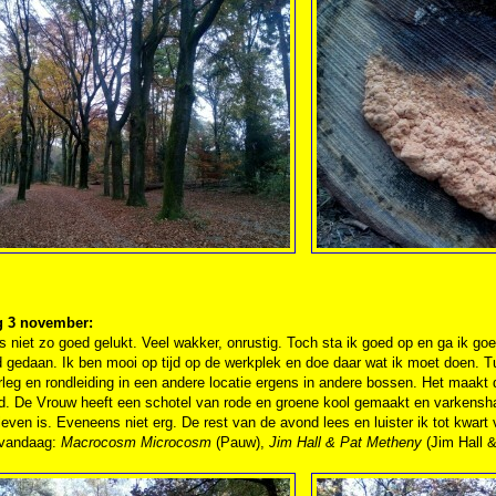
g 3 november:
s niet zo goed gelukt. Veel wakker, onrustig. Toch sta ik goed op en ga ik goe
gedaan. Ik ben mooi op tijd op de werkplek en doe daar wat ik moet doen. Tu
leg en rondleiding in een andere locatie ergens in andere bossen. Het maakt 
d. De Vrouw heeft een schotel van rode en groene kool gemaakt en varkensha
even is. Eveneens niet erg. De rest van de avond lees en luister ik tot kwart 
 vandaag:
Macrocosm Microcosm
(Pauw),
Jim Hall & Pat Metheny
(Jim Hall 