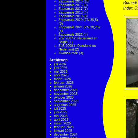
Zappanale 2015
(10)
Burundi
Zappanale 2016
(9)
Index Of
Zappanale 2017
(7)
Zappanale 2018
(4)
Zappanale 2019
(8)
Zappanale 2020 (ZN 30,5)
(5)
Zappanale 2021 (ZN 30,75)
(4)
Zappanale 2022
(4)
ZpZ 2007 in Nederland en
België
(1)
ZpZ 2009 in Duitsland en
Nederland
(2)
Zwödse mök
(3)
Archieven
juli 2026
juni 2026
mei 2026
april 2026
maart 2026
februari 2026
januari 2026
december 2025
november 2025
oktober 2025
september 2025
augustus 2025
juli 2025
juni 2025
mei 2025
april 2025
maart 2025
februari 2025
januari 2025
december 2024