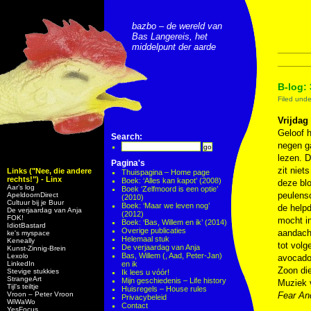
bazbo – de wereld van
Bas Langereis, het
middelpunt der aarde
B-log:
Filed und
Vrijdag
Geloof h
Search:
negen ga
lezen. 
Pagina's
zit niet
Links ("Nee, die andere
Thuispagina – Home page
rechts!") - Linx
Boek: ‘Alles kan kapot’ (2008)
deze blo
Aar’s log
Boek ‘Zelfmoord is een optie’
peulensc
ApeldoornDirect
(2010)
Cultuur bij je Buur
Boek: ‘Maar we leven nog’
de helpd
De verjaardag van Anja
(2012)
FOK!
mocht in
Boek: ‘Bas, Willem en ik’ (2014)
IdiotBastard
Overige publicaties
aandacht
ke's myspace
Helemaal stuk
Keneally
tot volg
De verjaardag van Anja
Kunst-Zinnig-Brein
Bas, Willem (, Aad, Peter-Jan)
Lexolo
avocado.
LinkedIn
en ik
Zoon die
Stevige stukkies
Ik lees u vóór!
StrangeArt
Mijn geschiedenis – Life history
Muziek
Tijl’s teiltje
Huisregels – House rules
Vroon – Peter Vroon
Fear An
Privacybeleid
WiWaWo
Contact
YesFocus