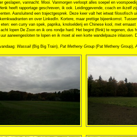
er geslapen, vannacht. Mooi. Vanmorgen verloopt alles soepel en voorspoedig.
Henk heeft rapportage geschreven, ik ook. Leidinggevende, coach en ikzelf zij
nten. Aansluitend een trajectgesprek. Deze keer valt het ietwat filosofisch u
kernkwadranten en over LinkedIn. Kortere, maar prettige bijeenkomst. Tussen
 eten: een curry van spek, paprika, knolselderij en Chinese kool, met ernaa
acht lopen De Zoon en ik ons rondje hard. Het begint (flink) te regenen, dus 
 uur aaneengesloten te lopen en ik moet al een korte wandelpauze inlassen. De
 vandaag:
Wassail
(Big Big Train),
Pat Metheny Group
(Pat Metheny Group),
A