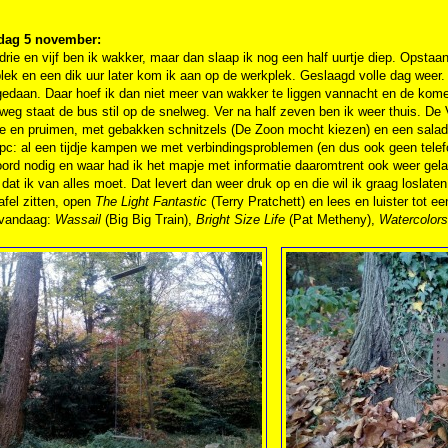
dag 5 november:
rie en vijf ben ik wakker, maar dan slaap ik nog een half uurtje diep. Opstaan 
lek en een dik uur later kom ik aan op de werkplek. Geslaagd volle dag weer. 
gedaan. Daar hoef ik dan niet meer van wakker te liggen vannacht en de kom
weg staat de bus stil op de snelweg. Ver na half zeven ben ik weer thuis. De 
te en pruimen, met gebakken schnitzels (De Zoon mocht kiezen) en een sala
pc: al een tijdje kampen we met verbindingsproblemen (en dus ook geen tele
ord nodig en waar had ik het mapje met informatie daaromtrent ook weer gela
 dat ik van alles moet. Dat levert dan weer druk op en die wil ik graag loslaten
fel zitten, open
The Light Fantastic
(Terry Pratchett) en lees en luister tot een
 vandaag:
Wassail
(Big Big Train),
Bright Size Life
(Pat Metheny),
Watercolors