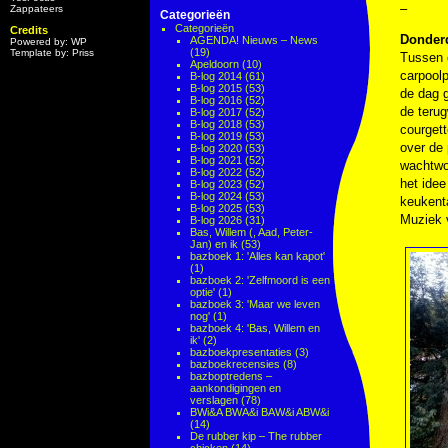
–
Zappateers
Categorieën
Categorieën
Credits
Donder
AGENDA! Nieuws – News
Powered by: WP
(19)
Template by: Priss
Tussen d
Apeldoorn
(10)
carpoolp
B-log 2014
(61)
B-log 2015
(53)
de dag 
B-log 2016
(52)
de terug
B-log 2017
(52)
B-log 2018
(53)
courget
B-log 2019
(53)
over de 
B-log 2020
(53)
B-log 2021
(52)
wachtwo
B-log 2022
(52)
het idee
B-log 2023
(52)
B-log 2024
(53)
keukenta
B-log 2025
(53)
Muziek
B-log 2026
(31)
Bas, Willem (, Aad, Peter-
Jan) en ik
(53)
bazboek 1: 'Alles kan kapot'
(1)
bazboek 2: 'Zelfmoord is een
optie'
(1)
bazboek 3: 'Maar we leven
nog'
(1)
bazboek 4: 'Bas, Willem en
ik'
(2)
bazboekpresentaties
(3)
bazboekrecensies
(8)
bazboptredens –
aankondigingen en
verslagen
(78)
BWi&A BWA&i BAW&i ABW&i
(14)
De rubber kip – The rubber