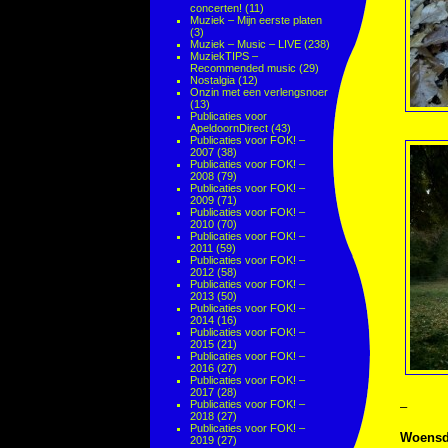
concerten!
(11)
Muziek – Mijn eerste platen
(3)
Muziek – Music – LIVE
(238)
MuziekTIPS –
Recommended music
(29)
Nostalgia
(12)
Onzin met een verlengsnoer
(13)
Publicaties voor
ApeldoornDirect
(43)
Publicaties voor FOK! –
2007
(38)
Publicaties voor FOK! –
2008
(79)
Publicaties voor FOK! –
2009
(71)
Publicaties voor FOK! –
2010
(70)
Publicaties voor FOK! –
2011
(59)
Publicaties voor FOK! –
2012
(58)
Publicaties voor FOK! –
2013
(50)
Publicaties voor FOK! –
2014
(16)
Publicaties voor FOK! –
2015
(21)
Publicaties voor FOK! –
2016
(27)
Publicaties voor FOK! –
2017
(28)
Publicaties voor FOK! –
–
2018
(27)
Publicaties voor FOK! –
Woensd
2019
(27)