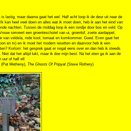
is lastig, maar daarna gaat het wel. Half acht loop ik de deur uit naar de
Ik kan heel veel doen en alles wat ik moet doen, heb ik aan het eind van
ende nachten. Tussen de middag loop ik een rondje door bos en veld. Op
Vrouw serveert een groenteschotel van ui, groenlof, zoete aardappel,
de van veldsla, rode kool, tomaat en komkommer. Goed. Even gaat het
foon en tv) en ik moet het modem resetten en daarvoor heb ik een
ten? Kortom: het gesprek gaat er nogal eens over en dan heb ik steeds
. Niet dat het altijd lukt, maar ik doe mijn best. Na het eten ga ik aan de
 uur of half elf.
(Pat Metheny),
The Ghosts Of Pripyat
(Steve Rothery)