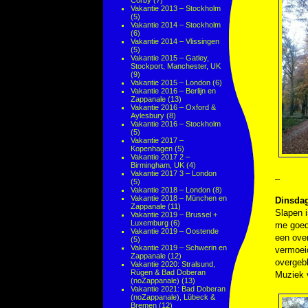
Corby
(7)
Vakantie 2013 – Stockholm
(5)
Vakantie 2014 – Stockholm
(6)
Vakantie 2014 – Vlissingen
(5)
Vakantie 2015 – Gatley,
Stockport, Manchester, UK
(9)
Vakantie 2015 – London
(6)
Vakantie 2016 – Berlijn en
Zappanale
(13)
Vakantie 2016 – Oxford &
Aylesbury
(8)
Vakantie 2016 – Stockholm
(5)
Vakantie 2017 –
Kopenhagen
(5)
Vakantie 2017 2 –
Birmingham, UK
(4)
Vakantie 2017 3 – London
–
(5)
Vakantie 2018 – London
(8)
Vakantie 2018 – München en
Dinsda
Zappanale
(11)
Slapen i
Vakantie 2019 – Brussel +
Luxemburg
(6)
me goed 
Vakantie 2019 – Oostende
een over
(5)
Vakantie 2019 – Schwerin en
vermoei
Zappanale
(12)
overgebl
Vakantie 2020: Stralsund,
Rügen & Bad Doberan
Muziek
(noZappanale)
(13)
Vakantie 2021: Bad Doberan
(noZappanale), Lübeck &
Bremen
(12)