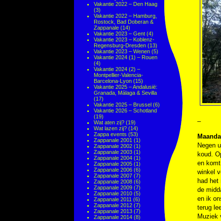
Vakantie 2022 – Den Haag
(3)
Vakantie 2022 – Hamburg,
Rostock, Bad Doberan &
Zappanale
(14)
Vakantie 2023 – Gent
(4)
Vakantie 2023 – Koblenz-
Regensburg-Dresden
(13)
Vakantie 2023 – Wenen
(5)
Vakantie 2024 (1) – Rouen
(4)
Vakantie 2024 (2) –
Montpellier-Valencia-
Barcelona-Lyon
(15)
Vakantie 2025 – Andalusië:
Granada, Málaga & Sevilla
(17)
Vakantie 2025 – Brussel
(6)
Vakantie 2026 – Schotland
(19)
–
Wat aten zij?
(19)
Wat lazen zij?
(14)
Zappa events
(53)
Maanda
Zappanale 2001
(1)
Negen uu
Zappanale 2002
(1)
Zappanale 2003
(1)
koud. Op
Zappanale 2004
(1)
en komt
Zappanale 2005
(1)
Zappanale 2006
(6)
winkel v
Zappanale 2007
(7)
had het 
Zappanale 2008
(6)
Zappanale 2009
(7)
de midd
Zappanale 2010
(5)
en ik on
Zappanale 2011
(6)
Zappanale 2012
(7)
terug le
Zappanale 2013
(7)
Muziek
Zappanale 2014
(8)