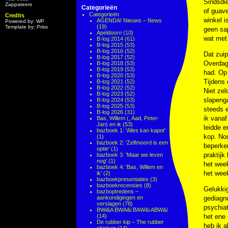
Sindsdie
Zappateers
Categorieën
of guave
Categorieën
Credits
winkel i
AGENDA! Nieuws – News
Powered by: WP
(19)
Template by: Priss
geen sap
Apeldoorn
(10)
wat met 
B-log 2014
(61)
B-log 2015
(53)
B-log 2016
(52)
Dat zui
B-log 2017
(52)
Overdag 
B-log 2018
(53)
B-log 2019
(53)
had. Op 
B-log 2020
(53)
Tijdens 
B-log 2021
(52)
B-log 2022
(52)
Niet ze
B-log 2023
(52)
slapenga
B-log 2024
(53)
B-log 2025
(53)
steeds e
B-log 2026
(31)
ik vanaf
Bas, Willem (, Aad, Peter-
Jan) en ik
(53)
leidde e
bazboek 1: 'Alles kan kapot'
kop. Nou
(1)
bazboek 2: 'Zelfmoord is een
beperken
optie'
(1)
praktijk
bazboek 3: 'Maar we leven
nog'
(1)
het week
bazboek 4: 'Bas, Willem en
het week
ik'
(2)
bazboekpresentaties
(3)
bazboekrecensies
(8)
Gelukki
bazboptredens –
aankondigingen en
gediagno
verslagen
(78)
psychiat
BWi&A BWA&i BAW&i ABW&i
(14)
het ene
De rubber kip – The rubber
heb ik a