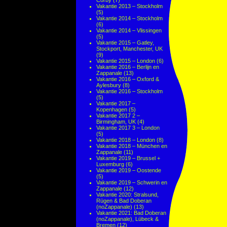
Corby
(7)
Vakantie 2013 – Stockholm
(5)
Vakantie 2014 – Stockholm
(6)
Vakantie 2014 – Vlissingen
(5)
Vakantie 2015 – Gatley,
Stockport, Manchester, UK
(9)
Vakantie 2015 – London
(6)
Vakantie 2016 – Berlijn en
Zappanale
(13)
Vakantie 2016 – Oxford &
Aylesbury
(8)
Vakantie 2016 – Stockholm
(5)
Vakantie 2017 –
Kopenhagen
(5)
Vakantie 2017 2 –
Birmingham, UK
(4)
Vakantie 2017 3 – London
(5)
Vakantie 2018 – London
(8)
Vakantie 2018 – München en
Zappanale
(11)
Vakantie 2019 – Brussel +
Luxemburg
(6)
Vakantie 2019 – Oostende
(5)
Vakantie 2019 – Schwerin en
Zappanale
(12)
Vakantie 2020: Stralsund,
Rügen & Bad Doberan
(noZappanale)
(13)
Vakantie 2021: Bad Doberan
(noZappanale), Lübeck &
Bremen
(12)