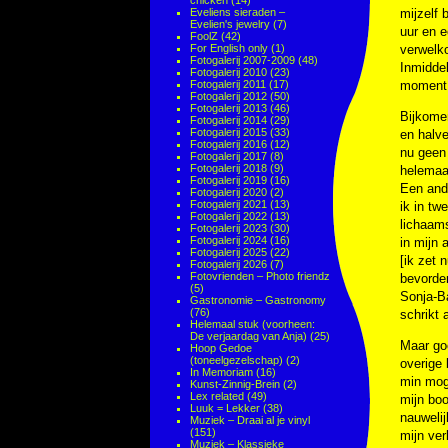
chicken
(14)
Eveliens sieraden –
mijzelf 
Evelien's jewelry
(7)
uur en 
FoolZ
(42)
For English only
(1)
verwelko
Fotogalerij 2007-2009
(48)
Inmiddel
Fotogalerij 2010
(23)
Fotogalerij 2011
(17)
moment 
Fotogalerij 2012
(50)
Fotogalerij 2013
(46)
Bijkomen
Fotogalerij 2014
(29)
Fotogalerij 2015
(33)
en halv
Fotogalerij 2016
(12)
nu geen 
Fotogalerij 2017
(8)
Fotogalerij 2018
(9)
helemaal
Fotogalerij 2019
(16)
Een ande
Fotogalerij 2020
(2)
Fotogalerij 2021
(13)
ik in tw
Fotogalerij 2022
(13)
lichaams
Fotogalerij 2023
(30)
Fotogalerij 2024
(16)
in mijn 
Fotogalerij 2025
(22)
[ik zet
Fotogalerij 2026
(7)
Fotovrienden – Photo friendz
bevorder
(5)
Sonja-Ba
Gastronomie – Gastronomy
(76)
schrikt 
Helemaal stuk (voorheen:
De verjaardag van Anja)
(25)
Maar goe
Hoop Gedoe
(toneelgezelschap)
(2)
overige 
In Memoriam
(16)
min moge
Kunst-Zinnig-Brein
(2)
Lex related
(49)
mijn bo
Luuk = Lekker
(38)
nauwelij
Muziek – Draai al je vinyl
(151)
mijn ver
Muziek – Klassieke