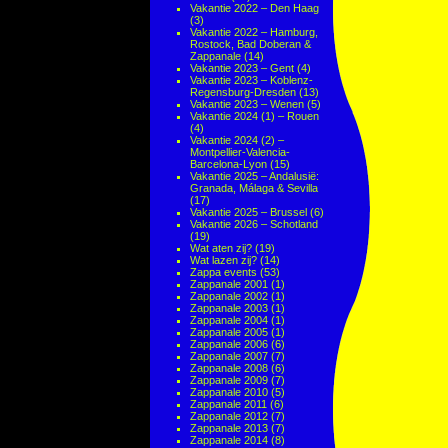
Vakantie 2022 – Den Haag
(3)
Vakantie 2022 – Hamburg,
Rostock, Bad Doberan &
Zappanale
(14)
Vakantie 2023 – Gent
(4)
Vakantie 2023 – Koblenz-
Regensburg-Dresden
(13)
Vakantie 2023 – Wenen
(5)
Vakantie 2024 (1) – Rouen
(4)
Vakantie 2024 (2) –
Montpellier-Valencia-
Barcelona-Lyon
(15)
Vakantie 2025 – Andalusië:
Granada, Málaga & Sevilla
(17)
Vakantie 2025 – Brussel
(6)
Vakantie 2026 – Schotland
(19)
Wat aten zij?
(19)
Wat lazen zij?
(14)
Zappa events
(53)
Zappanale 2001
(1)
Zappanale 2002
(1)
Zappanale 2003
(1)
Zappanale 2004
(1)
Zappanale 2005
(1)
Zappanale 2006
(6)
Zappanale 2007
(7)
Zappanale 2008
(6)
Zappanale 2009
(7)
Zappanale 2010
(5)
Zappanale 2011
(6)
Zappanale 2012
(7)
Zappanale 2013
(7)
Zappanale 2014
(8)