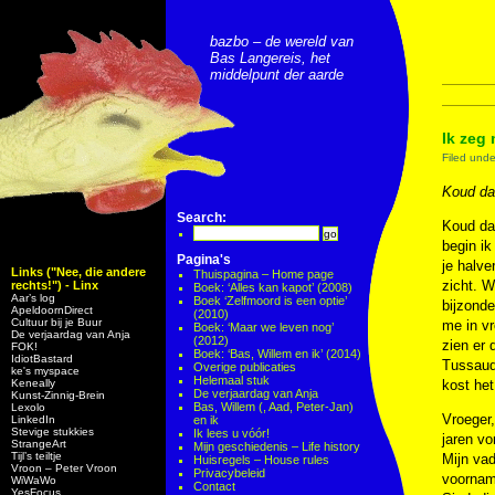
bazbo – de wereld van
Bas Langereis, het
middelpunt der aarde
Ik zeg 
Filed und
Koud da
Search:
Koud da
begin ik
Pagina's
je halve
Links ("Nee, die andere
Thuispagina – Home page
zicht. W
rechts!") - Linx
Boek: ‘Alles kan kapot’ (2008)
Aar’s log
Boek ‘Zelfmoord is een optie’
bijzonde
ApeldoornDirect
(2010)
Cultuur bij je Buur
me in vr
Boek: ‘Maar we leven nog’
De verjaardag van Anja
(2012)
zien er 
FOK!
Boek: ‘Bas, Willem en ik’ (2014)
IdiotBastard
Tussauds
Overige publicaties
ke's myspace
Helemaal stuk
Keneally
kost het
De verjaardag van Anja
Kunst-Zinnig-Brein
Bas, Willem (, Aad, Peter-Jan)
Lexolo
Vroeger,
LinkedIn
en ik
Stevige stukkies
Ik lees u vóór!
jaren vo
StrangeArt
Mijn geschiedenis – Life history
Tijl’s teiltje
Mijn vad
Huisregels – House rules
Vroon – Peter Vroon
Privacybeleid
voorname
WiWaWo
Contact
YesFocus