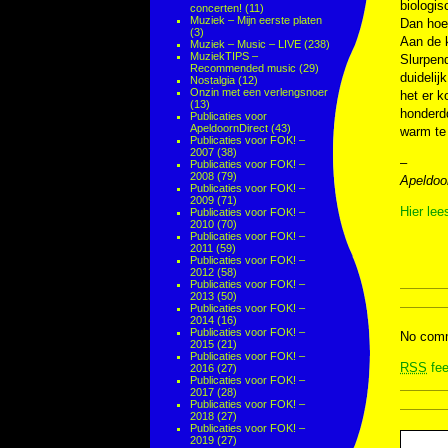
biologis
concerten!
(11)
Muziek – Mijn eerste platen
Dan hoef
(3)
Aan de 
Muziek – Music – LIVE
(238)
MuziekTIPS –
Slurpend
Recommended music
(29)
duidelij
Nostalgia
(12)
Onzin met een verlengsnoer
het er k
(13)
honderdd
Publicaties voor
ApeldoornDirect
(43)
warm te 
Publicaties voor FOK! –
2007
(38)
–
Publicaties voor FOK! –
2008
(79)
Apeldoor
Publicaties voor FOK! –
2009
(71)
Hier lee
Publicaties voor FOK! –
2010
(70)
Publicaties voor FOK! –
2011
(59)
Publicaties voor FOK! –
2012
(58)
Publicaties voor FOK! –
2013
(50)
Publicaties voor FOK! –
2014
(16)
Publicaties voor FOK! –
No comm
2015
(21)
Publicaties voor FOK! –
RSS
fee
2016
(27)
Publicaties voor FOK! –
2017
(28)
Publicaties voor FOK! –
2018
(27)
Publicaties voor FOK! –
2019
(27)