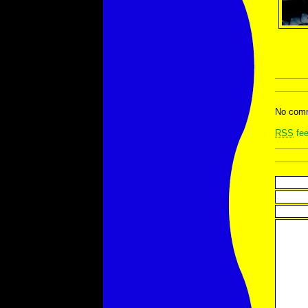
No comm
RSS
fee