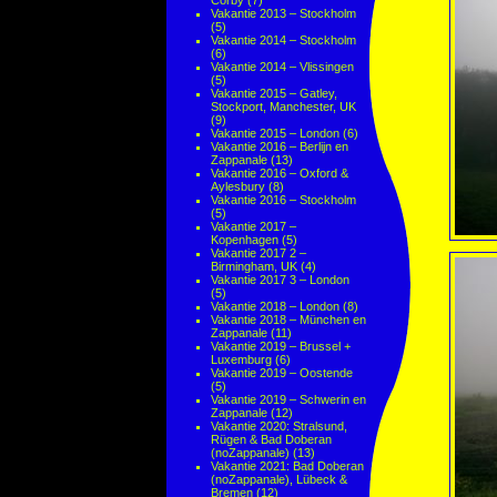
Corby
(7)
Vakantie 2013 – Stockholm
(5)
Vakantie 2014 – Stockholm
(6)
Vakantie 2014 – Vlissingen
(5)
Vakantie 2015 – Gatley,
Stockport, Manchester, UK
(9)
Vakantie 2015 – London
(6)
Vakantie 2016 – Berlijn en
Zappanale
(13)
Vakantie 2016 – Oxford &
Aylesbury
(8)
Vakantie 2016 – Stockholm
(5)
Vakantie 2017 –
Kopenhagen
(5)
Vakantie 2017 2 –
Birmingham, UK
(4)
Vakantie 2017 3 – London
(5)
Vakantie 2018 – London
(8)
Vakantie 2018 – München en
Zappanale
(11)
Vakantie 2019 – Brussel +
Luxemburg
(6)
Vakantie 2019 – Oostende
(5)
Vakantie 2019 – Schwerin en
Zappanale
(12)
Vakantie 2020: Stralsund,
Rügen & Bad Doberan
(noZappanale)
(13)
Vakantie 2021: Bad Doberan
(noZappanale), Lübeck &
Bremen
(12)