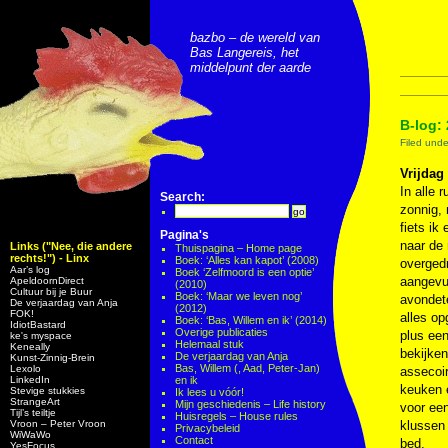
bazbo – de wereld van
Bas Langereis, het
middelpunt der aarde
B-log: 
Filed und
Vrijdag
In alle 
Search:
zonnig, 
fiets ik
Pagina's
naar de
Links ("Nee, die andere
Thuispagina – Home page
rechts!") - Linx
Boek: ‘Alles kan kapot’ (2008)
overgedr
Aar’s log
Boek ‘Zelfmoord is een optie’
aangevu
ApeldoornDirect
(2010)
Cultuur bij je Buur
Boek: ‘Maar we leven nog’
avondete
De verjaardag van Anja
(2012)
FOK!
alles o
Boek: ‘Bas, Willem en ik’ (2014)
IdiotBastard
Overige publicaties
plus een
ke's myspace
Helemaal stuk
Keneally
bekijke
De verjaardag van Anja
Kunst-Zinnig-Brein
Bas, Willem (, Aad, Peter-Jan)
Lexolo
assecoir
LinkedIn
en ik
keuken e
Stevige stukkies
Ik lees u vóór!
StrangeArt
Mijn geschiedenis – Life history
voor een
Tijl’s teiltje
Huisregels – House rules
Vroon – Peter Vroon
klussen 
Privacybeleid
WiWaWo
Contact
bed.
YesFocus