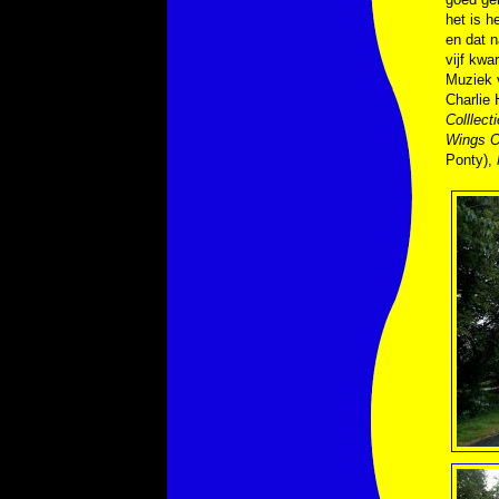
het is h
en dat n
vijf kwa
Muziek
Charlie
Colllect
Wings O
Ponty),