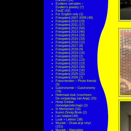
chicken
(14)
Eveliens sieraden –
Evelien's jewelry
(7)
FoolZ
(42)
For English only
(1)
Fotogalerij 2007-2009
(48)
Fotogalerij 2010
(23)
Fotogalerij 2011
(17)
Fotogalerij 2012
(50)
Fotogalerij 2013
(46)
Fotogalerij 2014
(29)
Fotogalerij 2015
(33)
Fotogalerij 2016
(12)
Fotogalerij 2017
(8)
Fotogalerij 2018
(9)
Fotogalerij 2019
(16)
Fotogalerij 2020
(2)
Fotogalerij 2021
(13)
Fotogalerij 2022
(13)
Fotogalerij 2023
(30)
Fotogalerij 2024
(16)
Fotogalerij 2025
(22)
Fotogalerij 2026
(7)
Fotovrienden – Photo friendz
(5)
Gastronomie – Gastronomy
(76)
Helemaal stuk (voorheen:
De verjaardag van Anja)
(25)
Hoop Gedoe
(toneelgezelschap)
(2)
In Memoriam
(16)
Kunst-Zinnig-Brein
(2)
Lex related
(49)
Luuk = Lekker
(38)
Muziek – Draai al je vinyl
(151)
Muziek – Klassieke