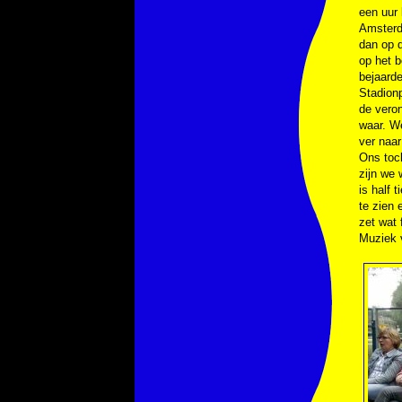
een uur 
Amsterda
dan op 
op het 
bejaard
Stadionp
de veron
waar. We
ver naa
Ons toch
zijn we 
is half 
te zien 
zet wat 
Muziek