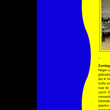
–
Zondag 
Negen uu
gebruike
dat ik h
koffie e
naar de 
zacht. E
verward
Uiteinde
paprika 
goed gel