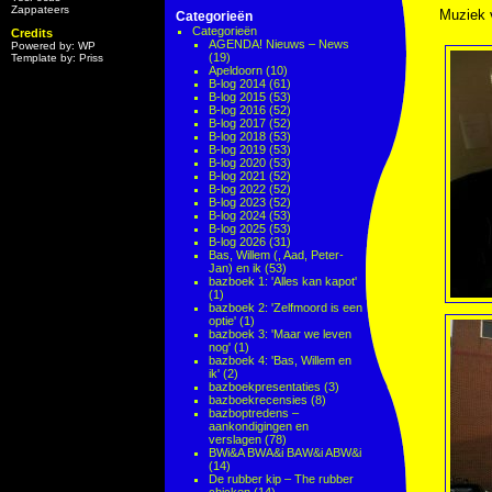
Zappateers
Muziek
Categorieën
Categorieën
Credits
AGENDA! Nieuws – News
Powered by: WP
(19)
Template by: Priss
Apeldoorn
(10)
B-log 2014
(61)
B-log 2015
(53)
B-log 2016
(52)
B-log 2017
(52)
B-log 2018
(53)
B-log 2019
(53)
B-log 2020
(53)
B-log 2021
(52)
B-log 2022
(52)
B-log 2023
(52)
B-log 2024
(53)
B-log 2025
(53)
B-log 2026
(31)
Bas, Willem (, Aad, Peter-
Jan) en ik
(53)
bazboek 1: 'Alles kan kapot'
(1)
bazboek 2: 'Zelfmoord is een
optie'
(1)
bazboek 3: 'Maar we leven
nog'
(1)
bazboek 4: 'Bas, Willem en
ik'
(2)
bazboekpresentaties
(3)
bazboekrecensies
(8)
bazboptredens –
aankondigingen en
verslagen
(78)
BWi&A BWA&i BAW&i ABW&i
(14)
De rubber kip – The rubber