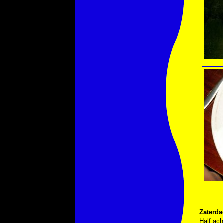
–
Zaterda
Half ach