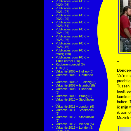
Publicaties voor FOK! –
2020
(26)
Publicaties voor FOK! –
2021
(27)
Publicaties voor FOK! –
2022
(29)
Publicaties voor FOK! –
2023
(31)
Publicaties voor FOK! –
2024
(26)
Publicaties voor FOK! –
2025
(26)
Publicaties voor FOK! –
2026
(16)
Publicaties voor FOK! –
overig
(69)
Publicaties voor FOK! –
Tim's corner
(20)
–
Rubberen poedel
(6)
Tuin
(12)
Donder
Vakantie 2005 – Hull eo
(6)
Vakantie 2006 – Oostende
‘Zo’n mi
(8)
prachtig
Vakantie 2006 2 – Leipzig
(5)
Vakantie 2007 – Istanbul
(8)
Tussen d
Vakantie 2008 – Lissabon
heeft ee
(5)
Vakantie 2009 – Praag
(5)
komkomm
Vakantie 2010 – Stockholm
buiten. 
(6)
Vakantie 2011 – London
(6)
ik mijn 
Vakantie 2011 – Stockholm
ik aan d
(5)
Vakantie 2012 – Stockholm
Muziek
(7)
Vakantie 2012 – Wenen
(5)
Vakantie 2013 – London &