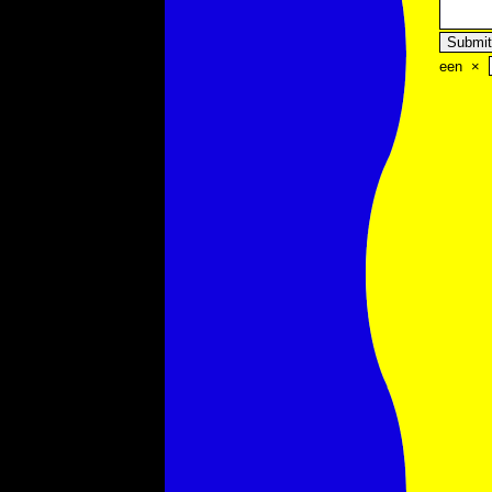
een
×