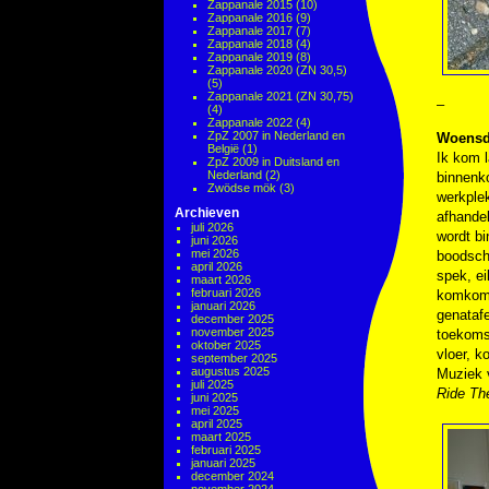
Zappanale 2015
(10)
Zappanale 2016
(9)
Zappanale 2017
(7)
Zappanale 2018
(4)
Zappanale 2019
(8)
Zappanale 2020 (ZN 30,5)
(5)
Zappanale 2021 (ZN 30,75)
–
(4)
Zappanale 2022
(4)
ZpZ 2007 in Nederland en
Woensd
België
(1)
Ik kom l
ZpZ 2009 in Duitsland en
Nederland
(2)
binnenk
Zwödse mök
(3)
werkplek
Archieven
afhandel
juli 2026
wordt bi
juni 2026
mei 2026
boodsch
april 2026
spek, e
maart 2026
februari 2026
komkomm
januari 2026
genatafe
december 2025
november 2025
toekoms
oktober 2025
vloer, k
september 2025
augustus 2025
Muziek
juli 2025
Ride Th
juni 2025
mei 2025
april 2025
maart 2025
februari 2025
januari 2025
december 2024