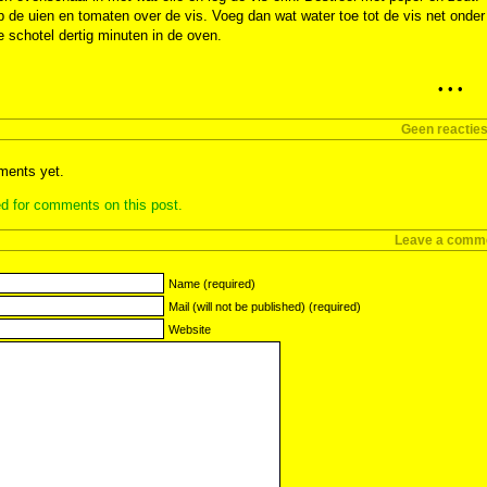
 de uien en tomaten over de vis. Voeg dan wat water toe tot de vis net onder 
e schotel dertig minuten in de oven.
• • •
Geen reactie
ents yet.
d for comments on this post.
Leave a comm
Name (required)
Mail (will not be published) (required)
Website