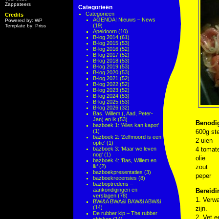
Zappateers
Categorieën
Categorieën
Credits
AGENDA! Nieuws – News
Powered by: WP
(19)
Template by: Priss
Apeldoorn
(10)
B-log 2014
(61)
B-log 2015
(53)
B-log 2016
(52)
B-log 2017
(52)
B-log 2018
(53)
B-log 2019
(53)
B-log 2020
(53)
B-log 2021
(52)
B-log 2022
(52)
B-log 2023
(52)
B-log 2024
(53)
B-log 2025
(53)
B-log 2026
(32)
Bas, Willem (, Aad, Peter-
Jan) en ik
(53)
Benodi
bazboek 1: 'Alles kan kapot'
(1)
600g ste
bazboek 2: 'Zelfmoord is een
2 uien
optie'
(1)
bazboek 3: 'Maar we leven
4 tomate
nog'
(1)
olie
bazboek 4: 'Bas, Willem en
ik'
(2)
zout
bazboekpresentaties
(3)
peper
bazboekrecensies
(8)
bazboptredens –
aankondigingen en
Bereidi
verslagen
(78)
1. Verwa
BWi&A BWA&i BAW&i ABW&i
(14)
zijn.
De rubber kip – The rubber
2. Vet e