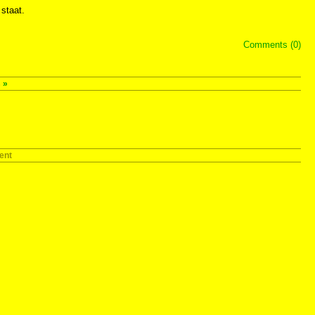
staat.
Comments (0)
s
»
ent