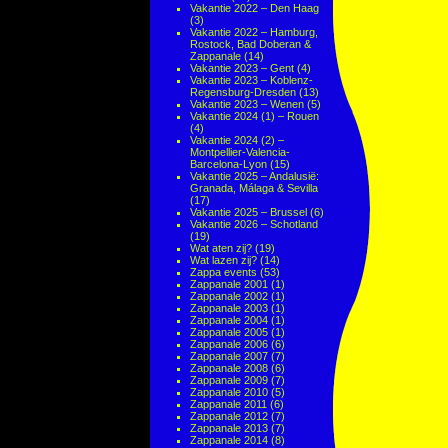
Vakantie 2022 – Den Haag
(3)
Vakantie 2022 – Hamburg,
Rostock, Bad Doberan &
Zappanale
(14)
Vakantie 2023 – Gent
(4)
Vakantie 2023 – Koblenz-
Regensburg-Dresden
(13)
Vakantie 2023 – Wenen
(5)
Vakantie 2024 (1) – Rouen
(4)
Vakantie 2024 (2) –
Montpellier-Valencia-
Barcelona-Lyon
(15)
Vakantie 2025 – Andalusië:
Granada, Málaga & Sevilla
(17)
Vakantie 2025 – Brussel
(6)
Vakantie 2026 – Schotland
(19)
Wat aten zij?
(19)
Wat lazen zij?
(14)
Zappa events
(53)
Zappanale 2001
(1)
Zappanale 2002
(1)
Zappanale 2003
(1)
Zappanale 2004
(1)
Zappanale 2005
(1)
Zappanale 2006
(6)
Zappanale 2007
(7)
Zappanale 2008
(6)
Zappanale 2009
(7)
Zappanale 2010
(5)
Zappanale 2011
(6)
Zappanale 2012
(7)
Zappanale 2013
(7)
Zappanale 2014
(8)