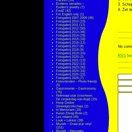
chicken
(14)
Eveliens sieraden –
3. Schep
Evelien's jewelry
(7)
4. Zet d
FoolZ
(42)
For English only
(1)
Fotogalerij 2007-2009
(48)
Fotogalerij 2010
(23)
Fotogalerij 2011
(17)
Fotogalerij 2012
(50)
Fotogalerij 2013
(46)
Fotogalerij 2014
(29)
Fotogalerij 2015
(33)
Fotogalerij 2016
(12)
Fotogalerij 2017
(8)
No comm
Fotogalerij 2018
(9)
Fotogalerij 2019
(16)
RSS
fee
Fotogalerij 2020
(2)
Fotogalerij 2021
(13)
Fotogalerij 2022
(13)
Fotogalerij 2023
(30)
Fotogalerij 2024
(16)
Fotogalerij 2025
(22)
Fotogalerij 2026
(7)
Fotovrienden – Photo friendz
(5)
Gastronomie – Gastronomy
(76)
Helemaal stuk (voorheen:
De verjaardag van Anja)
(25)
Hoop Gedoe
(toneelgezelschap)
(2)
In Memoriam
(16)
Kunst-Zinnig-Brein
(2)
Lex related
(49)
Luuk = Lekker
(38)
Muziek – Draai al je vinyl
(151)
Muziek – Klassieke