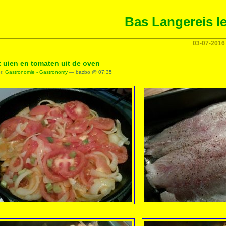
Bas Langereis le
03-07-2016
t uien en tomaten uit de oven
er:
Gastronomie - Gastronomy
— bazbo @ 07:35