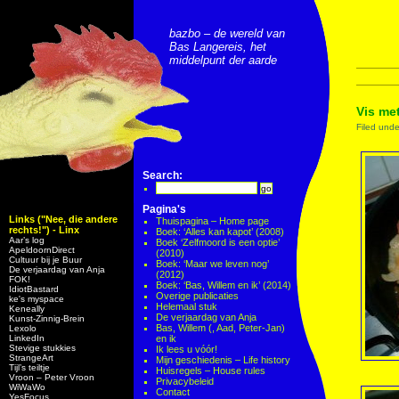
bazbo – de wereld van
Bas Langereis, het
middelpunt der aarde
Vis me
Filed und
Search:
Pagina's
Links ("Nee, die andere
Thuispagina – Home page
rechts!") - Linx
Boek: ‘Alles kan kapot’ (2008)
Aar’s log
Boek ‘Zelfmoord is een optie’
ApeldoornDirect
(2010)
Cultuur bij je Buur
Boek: ‘Maar we leven nog’
De verjaardag van Anja
(2012)
FOK!
Boek: ‘Bas, Willem en ik’ (2014)
IdiotBastard
Overige publicaties
ke's myspace
Helemaal stuk
Keneally
De verjaardag van Anja
Kunst-Zinnig-Brein
Bas, Willem (, Aad, Peter-Jan)
Lexolo
LinkedIn
en ik
Stevige stukkies
Ik lees u vóór!
StrangeArt
Mijn geschiedenis – Life history
Tijl’s teiltje
Huisregels – House rules
Vroon – Peter Vroon
Privacybeleid
WiWaWo
Contact
YesFocus