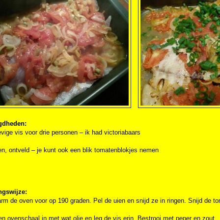
gdheden:
vige vis voor drie personen – ik had victoriabaars
n, ontveld – je kunt ook een blik tomatenblokjes nemen
ngswijze:
rm de oven voor op 190 graden. Pel de uien en snijd ze in ringen. Snijd de to
en ovenschaal in met wat olie en leg de vis erin. Bestrooi met peper en zout.