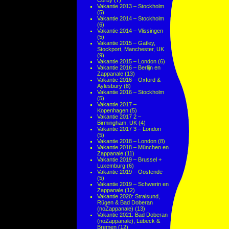
Corby
(7)
Vakantie 2013 – Stockholm
(5)
Vakantie 2014 – Stockholm
(6)
Vakantie 2014 – Vlissingen
(5)
Vakantie 2015 – Gatley,
Stockport, Manchester, UK
(9)
Vakantie 2015 – London
(6)
Vakantie 2016 – Berlijn en
Zappanale
(13)
Vakantie 2016 – Oxford &
Aylesbury
(8)
Vakantie 2016 – Stockholm
(5)
Vakantie 2017 –
Kopenhagen
(5)
Vakantie 2017 2 –
Birmingham, UK
(4)
Vakantie 2017 3 – London
(5)
Vakantie 2018 – London
(8)
Vakantie 2018 – München en
Zappanale
(11)
Vakantie 2019 – Brussel +
Luxemburg
(6)
Vakantie 2019 – Oostende
(5)
Vakantie 2019 – Schwerin en
Zappanale
(12)
Vakantie 2020: Stralsund,
Rügen & Bad Doberan
(noZappanale)
(13)
Vakantie 2021: Bad Doberan
(noZappanale), Lübeck &
Bremen
(12)