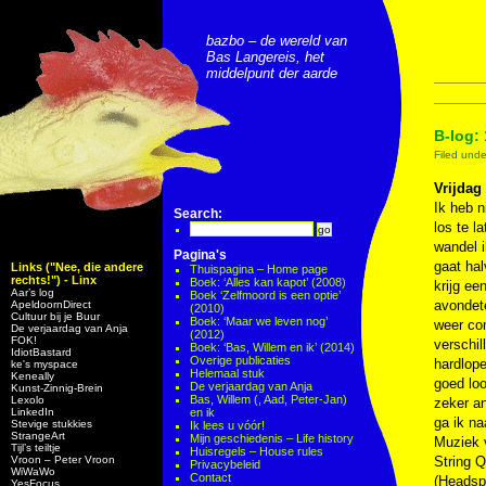
bazbo – de wereld van
Bas Langereis, het
middelpunt der aarde
B-log: 
Filed und
Vrijdag 
Ik heb n
Search:
los te l
wandel 
Pagina's
gaat ha
Links ("Nee, die andere
Thuispagina – Home page
rechts!") - Linx
Boek: ‘Alles kan kapot’ (2008)
krijg ee
Aar’s log
Boek ‘Zelfmoord is een optie’
avondet
ApeldoornDirect
(2010)
Cultuur bij je Buur
Boek: ‘Maar we leven nog’
weer com
De verjaardag van Anja
(2012)
FOK!
verschil
Boek: ‘Bas, Willem en ik’ (2014)
IdiotBastard
Overige publicaties
hardlope
ke's myspace
Helemaal stuk
Keneally
goed loo
De verjaardag van Anja
Kunst-Zinnig-Brein
Bas, Willem (, Aad, Peter-Jan)
Lexolo
zeker an
LinkedIn
en ik
ga ik na
Stevige stukkies
Ik lees u vóór!
StrangeArt
Mijn geschiedenis – Life history
Muziek
Tijl’s teiltje
Huisregels – House rules
Vroon – Peter Vroon
String Q
Privacybeleid
WiWaWo
Contact
(Headsp
YesFocus