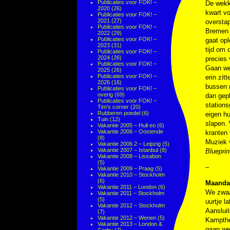
Publicaties voor FOK! –
De wekke
2020
(26)
kwart vo
Publicaties voor FOK! –
2021
(27)
overstap
Publicaties voor FOK! –
Bremen e
2022
(29)
Publicaties voor FOK! –
gaat op
2023
(31)
tijd om 
Publicaties voor FOK! –
2024
(26)
precies
Publicaties voor FOK! –
Gaan we
2025
(26)
Publicaties voor FOK! –
erin zit
2026
(16)
bussen n
Publicaties voor FOK! –
overig
(69)
dan gepl
Publicaties voor FOK! –
stations
Tim's corner
(20)
Rubberen poedel
(6)
eigen hu
Tuin
(12)
slapen. 
Vakantie 2005 – Hull eo
(6)
Vakantie 2006 – Oostende
kranten 
(8)
Muziek
Vakantie 2006 2 – Leipzig
(5)
Vakantie 2007 – Istanbul
(8)
Blueprin
Vakantie 2008 – Lissabon
(5)
–
Vakantie 2009 – Praag
(5)
Vakantie 2010 – Stockholm
(6)
Maandag
Vakantie 2011 – London
(6)
We zwaai
Vakantie 2011 – Stockholm
(5)
uurtje l
Vakantie 2012 – Stockholm
Aanslui
(7)
Vakantie 2012 – Wenen
(5)
Kampthea
Vakantie 2013 – London &
gaan we