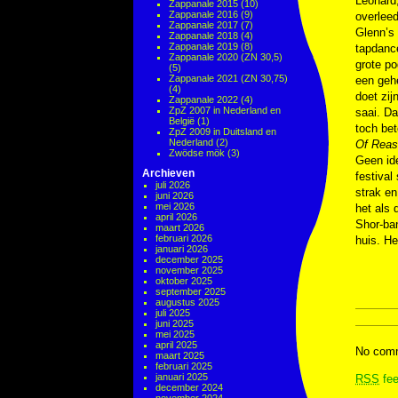
Leonard,
Zappanale 2015
(10)
Zappanale 2016
(9)
overleed
Zappanale 2017
(7)
Glenn’s
Zappanale 2018
(4)
Zappanale 2019
(8)
tapdanc
Zappanale 2020 (ZN 30,5)
grote po
(5)
Zappanale 2021 (ZN 30,75)
een geh
(4)
doet zij
Zappanale 2022
(4)
ZpZ 2007 in Nederland en
saai. Da
België
(1)
toch bet
ZpZ 2009 in Duitsland en
Nederland
(2)
Of Reas
Zwödse mök
(3)
Geen id
Archieven
festival
juli 2026
strak en
juni 2026
mei 2026
het als 
april 2026
Shor-ba
maart 2026
februari 2026
huis. He
januari 2026
december 2025
november 2025
oktober 2025
september 2025
augustus 2025
juli 2025
juni 2025
mei 2025
april 2025
No comm
maart 2025
februari 2025
januari 2025
RSS
fee
december 2024