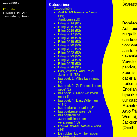
Zappateers
Unreaso
Categorieën
Categorieën
Credits
AGENDA! Nieuws – News
Powered by: WP
–
(19)
Template by: Priss
Apeldoorn
(10)
Donderd
B-log 2014
(61)
B-log 2015
(53)
Acht uur
B-log 2016
(52)
nu ga i
B-log 2017
(52)
B-log 2018
(53)
dan bood
B-log 2019
(53)
voor wat
B-log 2020
(53)
B-log 2021
(52)
aan fot
B-log 2022
(52)
vakanti
B-log 2023
(52)
B-log 2024
(53)
Vervolge
B-log 2025
(53)
paprika
B-log 2026
(31)
Bas, Willem (, Aad, Peter-
Zoon is 
Jan) en ik
(53)
dat er a
bazboek 1: 'Alles kan kapot'
(1)
fruitsma
bazboek 2: 'Zelfmoord is een
Engelan
optie'
(1)
bazboek 3: 'Maar we leven
bijwerke
nog'
(1)
uur gaap
bazboek 4: 'Bas, Willem en
ik'
(2)
Muziek
bazboekpresentaties
(3)
Arvo Pä
bazboekrecensies
(8)
bazboptredens –
Worms)
aankondigingen en
Jackson
verslagen
(78)
BWi&A BWA&i BAW&i ABW&i
(Opeth)
(14)
De rubber kip – The rubber