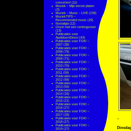
concerten!
(11)
Muziek – Mijn eerste platen
(3)
Muziek – Music – LIVE
(238)
MuziekTIPS –
Recommended music
(29)
Nostalgia
(12)
Onzin met een verlengsnoer
(13)
Publicaties voor
ApeldoornDirect
(43)
Publicaties voor FOK! –
2007
(38)
Publicaties voor FOK! –
2008
(79)
Publicaties voor FOK! –
2009
(71)
Publicaties voor FOK! –
2010
(70)
Publicaties voor FOK! –
2011
(59)
Publicaties voor FOK! –
2012
(58)
Publicaties voor FOK! –
2013
(50)
Publicaties voor FOK! –
2014
(16)
Publicaties voor FOK! –
2015
(21)
Publicaties voor FOK! –
2016
(27)
Publicaties voor FOK! –
2017
(28)
Publicaties voor FOK! –
–
2018
(27)
Publicaties voor FOK! –
Dinsdag
2019
(27)