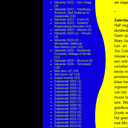
we slap
Vakantie 2022 – Den Haag
(3)
Vakantie 2022 – Hamburg,
–
Rostock, Bad Doberan &
Zappanale
(14)
Vakantie 2023 – Gent
(4)
Zaterda
Vakantie 2023 – Koblenz-
Half neg
Regensburg-Dresden
(13)
Vakantie 2023 – Wenen
(5)
donderd
Vakantie 2024 (1) – Rouen
Geen sp
(4)
Vakantie 2024 (2) –
Mary-Ja
Montpellier-Valencia-
Lex- en 
Barcelona-Lyon
(15)
Vakantie 2025 – Andalusië:
Jim Coh
Granada, Málaga & Sevilla
nieuwe 
(17)
Vakantie 2025 – Brussel
(6)
een ont
Vakantie 2026 – Schotland
vertelle
(19)
Wat aten zij?
(19)
beste me
Wat lazen zij?
(14)
positiev
Zappa events
(53)
Zappanale 2001
(1)
klaar b
Zappanale 2002
(1)
signeren
Zappanale 2003
(1)
Zappanale 2004
(1)
van het
Zappanale 2005
(1)
mooie b
Zappanale 2006
(6)
Zappanale 2007
(7)
tent. W
Zappanale 2008
(6)
goedkoop
Zappanale 2009
(7)
Zappanale 2010
(5)
(zoals w
Zappanale 2011
(6)
het goed
Zappanale 2012
(7)
Zappanale 2013
(7)
met Mic
Zappanale 2014
(8)