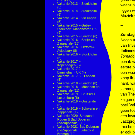
Corby
(7)
Vakantie 2013 – Stockholm
waanzin
(5)
liggen w
Vakantie 2014 – Stockholm
(6)
Muziek
Vakantie 2014 – Vlissingen
(5)
–
Vakantie 2015 – Gatley,
Stockport, Manchester, UK
(9)
Zondag 
Vakantie 2015 – London
(6)
Negen uu
Vakantie 2016 – Berlijn en
Zappanale
(13)
van Inve
Vakantie 2016 – Oxford &
Italiaan
Aylesbury
(8)
Vakantie 2016 – Stockholm
Tornado
(5)
ben ik w
Vakantie 2017 –
Kopenhagen
(5)
eerste b
Vakantie 2017 2 –
een waan
Birmingham, UK
(4)
Vakantie 2017 3 – London
koop ik
(5)
hard, wa
Vakantie 2018 – London
(8)
Vakantie 2018 – München en
jammer, 
Zappanale
(11)
van The 
Vakantie 2019 – Brussel +
Luxemburg
(6)
krijgen 
Vakantie 2019 – Oostende
boel ‘vo
(5)
Vakantie 2019 – Schwerin en
geen toe
Zappanale
(12)
een kwar
Vakantie 2020: Stralsund,
Rügen & Bad Doberan
Jazzpro
(noZappanale)
(13)
taxi br
Vakantie 2021: Bad Doberan
(noZappanale), Lübeck &
er ook b
Bremen
(12)