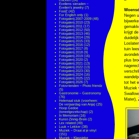
–
chicken
(14)
Eveliens sieraden –
Evelien's jewelry
(7)
Woensda
FoolZ
(42)
For English only
(1)
Negen u
Fotogalerij 2007-2009
(48)
bijwerk
Fotogalerij 2010
(23)
Fotogalerij 2011
(17)
gemakke
Fotogalerij 2012
(50)
krijgt 
Fotogalerij 2013
(46)
Fotogalerij 2014
(29)
duidelij
Fotogalerij 2015
(33)
Loslaten
Fotogalerij 2016
(12)
Fotogalerij 2017
(8)
tuin lee
Fotogalerij 2018
(9)
avondet
Fotogalerij 2019
(16)
Fotogalerij 2020
(2)
plus bro
Fotogalerij 2021
(13)
nagerech
Fotogalerij 2022
(13)
Fotogalerij 2023
(30)
verschri
Fotogalerij 2024
(16)
wandelpa
Fotogalerij 2025
(22)
Fotogalerij 2026
(7)
tot het 
Fotovrienden – Photo friendz
Muziek
(5)
Gastronomie – Gastronomy
Swallow
(76)
Mater),
Helemaal stuk (voorheen:
De verjaardag van Anja)
(25)
Hoop Gedoe
(toneelgezelschap)
(2)
In Memoriam
(16)
Kunst-Zinnig-Brein
(2)
Lex related
(49)
Luuk = Lekker
(38)
Muziek – Draai al je vinyl
(151)
Muziek – Klassieke