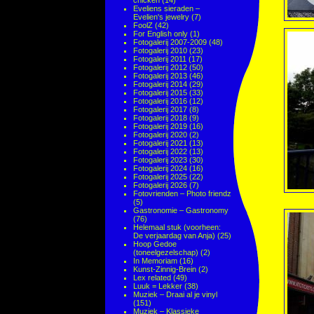
chicken
(14)
Eveliens sieraden –
Evelien's jewelry
(7)
FoolZ
(42)
For English only
(1)
Fotogalerij 2007-2009
(48)
Fotogalerij 2010
(23)
Fotogalerij 2011
(17)
Fotogalerij 2012
(50)
Fotogalerij 2013
(46)
Fotogalerij 2014
(29)
Fotogalerij 2015
(33)
Fotogalerij 2016
(12)
Fotogalerij 2017
(8)
Fotogalerij 2018
(9)
Fotogalerij 2019
(16)
Fotogalerij 2020
(2)
Fotogalerij 2021
(13)
Fotogalerij 2022
(13)
Fotogalerij 2023
(30)
Fotogalerij 2024
(16)
Fotogalerij 2025
(22)
Fotogalerij 2026
(7)
Fotovrienden – Photo friendz
(5)
Gastronomie – Gastronomy
(76)
Helemaal stuk (voorheen:
De verjaardag van Anja)
(25)
Hoop Gedoe
(toneelgezelschap)
(2)
In Memoriam
(16)
Kunst-Zinnig-Brein
(2)
Lex related
(49)
Luuk = Lekker
(38)
Muziek – Draai al je vinyl
(151)
Muziek – Klassieke