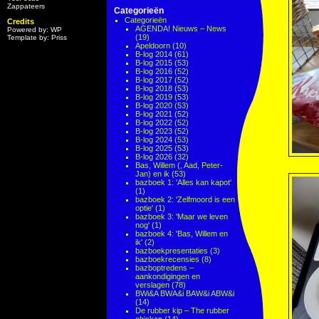
Zappateers
Categorieën
Categorieën
Credits
AGENDA! Nieuws – News
Powered by: WP
(19)
Template by: Priss
Apeldoorn
(10)
B-log 2014
(61)
B-log 2015
(53)
B-log 2016
(52)
B-log 2017
(52)
B-log 2018
(53)
B-log 2019
(53)
B-log 2020
(53)
B-log 2021
(52)
B-log 2022
(52)
B-log 2023
(52)
B-log 2024
(53)
B-log 2025
(53)
B-log 2026
(32)
Bas, Willem (, Aad, Peter-
Jan) en ik
(53)
bazboek 1: 'Alles kan kapot'
(1)
bazboek 2: 'Zelfmoord is een
optie'
(1)
bazboek 3: 'Maar we leven
nog'
(1)
bazboek 4: 'Bas, Willem en
ik'
(2)
bazboekpresentaties
(3)
bazboekrecensies
(8)
bazboptredens –
aankondigingen en
verslagen
(78)
BWi&A BWA&i BAW&i ABW&i
(14)
De rubber kip – The rubber