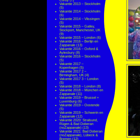
Corby
(7)
Vakantie 2013 – Stockholm
(5)
Vakantie 2014 – Stockholm
(6)
Vakantie 2014 – Vlissingen
(5)
Vakantie 2015 – Gatley,
Stockport, Manchester, UK
(9)
Vakantie 2015 – London
(6)
Vakantie 2016 – Berlijn en
Zappanale
(13)
Vakantie 2016 – Oxford &
Aylesbury
(8)
Vakantie 2016 – Stockholm
(5)
Vakantie 2017 –
Kopenhagen
(5)
Vakantie 2017 2 –
Birmingham, UK
(4)
Vakantie 2017 3 – London
(5)
Vakantie 2018 – London
(8)
Vakantie 2018 – München en
Zappanale
(11)
Vakantie 2019 – Brussel +
Luxemburg
(6)
Vakantie 2019 – Oostende
(5)
Vakantie 2019 – Schwerin en
Zappanale
(12)
Vakantie 2020: Stralsund,
Rügen & Bad Doberan
(noZappanale)
(13)
Vakantie 2021: Bad Doberan
(noZappanale), Lübeck &
Bremen
(12)