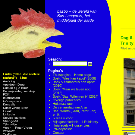
bazbo – de wereld van
Bas Langereis, het
middelpunt der aarde
Dag 6:
Trinity
Filed und
Search:
Pagina's
Links ("Nee, die andere
Thuispagina – Home page
rechts!") - Linx
Boek: ‘Alles kan kapot’ (2008)
Aar’s log
Boek ‘Zelfmoord is een optie’
ApeldoornDirect
(2010)
Cultuur bij je Buur
Boek: ‘Maar we leven nog’
De verjaardag van Anja
(2012)
FOK!
Boek: ‘Bas, Willem en ik’ (2014)
IdiotBastard
Overige publicaties
ke's myspace
Helemaal stuk
Keneally
De verjaardag van Anja
Kunst-Zinnig-Brein
Bas, Willem (, Aad, Peter-Jan)
Lexolo
LinkedIn
en ik
Stevige stukkies
Ik lees u vóór!
StrangeArt
Mijn geschiedenis – Life history
Tijl’s teiltje
Huisregels – House rules
Vroon – Peter Vroon
Privacybeleid
WiWaWo
Contact
YesFocus