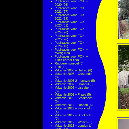
Publicaties voor FOK! –
2020
(26)
Publicaties voor FOK! –
2021
(27)
Publicaties voor FOK! –
2022
(29)
Publicaties voor FOK! –
2023
(31)
Publicaties voor FOK! –
2024
(26)
Publicaties voor FOK! –
2025
(26)
Publicaties voor FOK! –
2026
(16)
Publicaties voor FOK! –
overig
(69)
Publicaties voor FOK! –
Tim's corner
(20)
Rubberen poedel
(6)
Tuin
(12)
Vakantie 2005 – Hull eo
(6)
Vakantie 2006 – Oostende
(8)
Vakantie 2006 2 – Leipzig
(5)
Vakantie 2007 – Istanbul
(8)
Vakantie 2008 – Lissabon
(5)
Vakantie 2009 – Praag
(5)
Vakantie 2010 – Stockholm
(6)
Vakantie 2011 – London
(6)
Vakantie 2011 – Stockholm
(5)
Vakantie 2012 – Stockholm
(7)
Vakantie 2012 – Wenen
(5)
Vakantie 2013 – London &