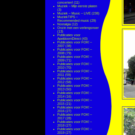
concerten!
(11)
Muziek – Mijn eerste platen
(3)
Muziek – Music – LIVE
(238)
MuziekTIPS –
Recommended music
(29)
Nostalgia
(12)
Onzin met een verlengsnoer
(13)
Publicaties voor
ApeldoornDirect
(43)
Publicaties voor FOK! –
2007
(38)
Publicaties voor FOK! –
2008
(79)
Publicaties voor FOK! –
2009
(71)
Publicaties voor FOK! –
2010
(70)
Publicaties voor FOK! –
2011
(59)
Publicaties voor FOK! –
2012
(58)
Publicaties voor FOK! –
2013
(50)
Publicaties voor FOK! –
2014
(16)
Publicaties voor FOK! –
2015
(21)
Publicaties voor FOK! –
2016
(27)
Publicaties voor FOK! –
2017
(28)
Publicaties voor FOK! –
2018
(27)
Publicaties voor FOK! –
2019
(27)