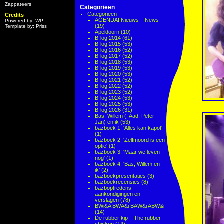
Zappateers
Categorieën
Categorieën
Credits
AGENDA! Nieuws – News
Powered by: WP
(19)
Template by: Priss
Apeldoorn
(10)
B-log 2014
(61)
B-log 2015
(53)
B-log 2016
(52)
B-log 2017
(52)
B-log 2018
(53)
B-log 2019
(53)
B-log 2020
(53)
B-log 2021
(52)
B-log 2022
(52)
B-log 2023
(52)
B-log 2024
(53)
B-log 2025
(53)
B-log 2026
(31)
Bas, Willem (, Aad, Peter-
Jan) en ik
(53)
bazboek 1: 'Alles kan kapot'
(1)
bazboek 2: 'Zelfmoord is een
optie'
(1)
bazboek 3: 'Maar we leven
nog'
(1)
bazboek 4: 'Bas, Willem en
ik'
(2)
bazboekpresentaties
(3)
bazboekrecensies
(8)
bazboptredens –
aankondigingen en
verslagen
(78)
BWi&A BWA&i BAW&i ABW&i
(14)
De rubber kip – The rubber