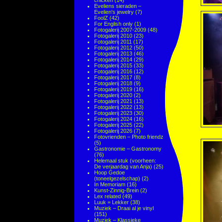
chicken
(14)
Eveliens sieraden –
Evelien's jewelry
(7)
FoolZ
(42)
For English only
(1)
Fotogalerij 2007-2009
(48)
Fotogalerij 2010
(23)
Fotogalerij 2011
(17)
Fotogalerij 2012
(50)
Fotogalerij 2013
(46)
Fotogalerij 2014
(29)
Fotogalerij 2015
(33)
Fotogalerij 2016
(12)
Fotogalerij 2017
(8)
Fotogalerij 2018
(9)
Fotogalerij 2019
(16)
Fotogalerij 2020
(2)
Fotogalerij 2021
(13)
Fotogalerij 2022
(13)
Fotogalerij 2023
(30)
Fotogalerij 2024
(16)
Fotogalerij 2025
(22)
Fotogalerij 2026
(7)
Fotovrienden – Photo friendz
(5)
Gastronomie – Gastronomy
(76)
Helemaal stuk (voorheen:
De verjaardag van Anja)
(25)
Hoop Gedoe
(toneelgezelschap)
(2)
In Memoriam
(16)
Kunst-Zinnig-Brein
(2)
Lex related
(49)
Luuk = Lekker
(38)
Muziek – Draai al je vinyl
(151)
Muziek – Klassieke