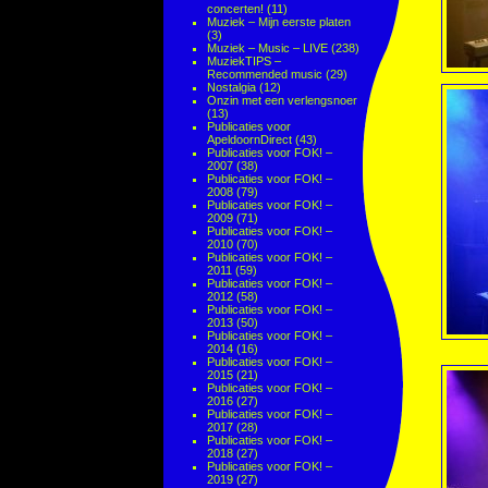
concerten!
(11)
Muziek – Mijn eerste platen
(3)
Muziek – Music – LIVE
(238)
MuziekTIPS –
Recommended music
(29)
Nostalgia
(12)
Onzin met een verlengsnoer
(13)
Publicaties voor
ApeldoornDirect
(43)
Publicaties voor FOK! –
2007
(38)
Publicaties voor FOK! –
2008
(79)
Publicaties voor FOK! –
2009
(71)
Publicaties voor FOK! –
2010
(70)
Publicaties voor FOK! –
2011
(59)
Publicaties voor FOK! –
2012
(58)
Publicaties voor FOK! –
2013
(50)
Publicaties voor FOK! –
2014
(16)
Publicaties voor FOK! –
2015
(21)
Publicaties voor FOK! –
2016
(27)
Publicaties voor FOK! –
2017
(28)
Publicaties voor FOK! –
2018
(27)
Publicaties voor FOK! –
2019
(27)