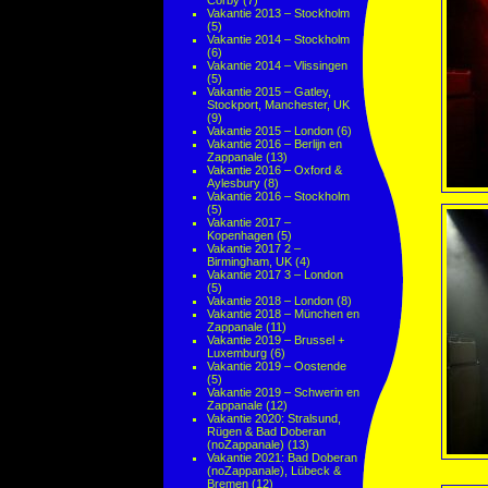
Corby
(7)
Vakantie 2013 – Stockholm
(5)
Vakantie 2014 – Stockholm
(6)
Vakantie 2014 – Vlissingen
(5)
Vakantie 2015 – Gatley,
Stockport, Manchester, UK
(9)
Vakantie 2015 – London
(6)
Vakantie 2016 – Berlijn en
Zappanale
(13)
Vakantie 2016 – Oxford &
Aylesbury
(8)
Vakantie 2016 – Stockholm
(5)
Vakantie 2017 –
Kopenhagen
(5)
Vakantie 2017 2 –
Birmingham, UK
(4)
Vakantie 2017 3 – London
(5)
Vakantie 2018 – London
(8)
Vakantie 2018 – München en
Zappanale
(11)
Vakantie 2019 – Brussel +
Luxemburg
(6)
Vakantie 2019 – Oostende
(5)
Vakantie 2019 – Schwerin en
Zappanale
(12)
Vakantie 2020: Stralsund,
Rügen & Bad Doberan
(noZappanale)
(13)
Vakantie 2021: Bad Doberan
(noZappanale), Lübeck &
Bremen
(12)