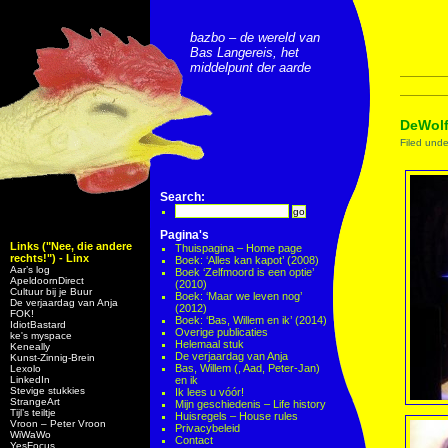
bazbo – de wereld van
Bas Langereis, het
middelpunt der aarde
DeWolf
Filed und
Search:
Pagina's
Links ("Nee, die andere
Thuispagina – Home page
rechts!") - Linx
Boek: ‘Alles kan kapot’ (2008)
Aar’s log
Boek ‘Zelfmoord is een optie’
ApeldoornDirect
(2010)
Cultuur bij je Buur
Boek: ‘Maar we leven nog’
De verjaardag van Anja
(2012)
FOK!
Boek: ‘Bas, Willem en ik’ (2014)
IdiotBastard
Overige publicaties
ke's myspace
Helemaal stuk
Keneally
De verjaardag van Anja
Kunst-Zinnig-Brein
Bas, Willem (, Aad, Peter-Jan)
Lexolo
LinkedIn
en ik
Stevige stukkies
Ik lees u vóór!
StrangeArt
Mijn geschiedenis – Life history
Tijl’s teiltje
Huisregels – House rules
Vroon – Peter Vroon
Privacybeleid
WiWaWo
Contact
YesFocus