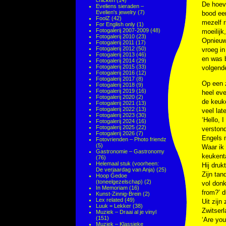
chicken
(14)
De hoeve
Eveliens sieraden –
Evelien's jewelry
(7)
bood een
FoolZ
(42)
mezelf r
For English only
(1)
Fotogalerij 2007-2009
(48)
moeilijk
Fotogalerij 2010
(23)
Opnieuw 
Fotogalerij 2011
(17)
Fotogalerij 2012
(50)
vroeg in
Fotogalerij 2013
(46)
en was b
Fotogalerij 2014
(29)
Fotogalerij 2015
(33)
volgende
Fotogalerij 2016
(12)
Fotogalerij 2017
(8)
Op een z
Fotogalerij 2018
(9)
Fotogalerij 2019
(16)
heel eve
Fotogalerij 2020
(2)
de keuke
Fotogalerij 2021
(13)
Fotogalerij 2022
(13)
veel lat
Fotogalerij 2023
(30)
‘Hello, 
Fotogalerij 2024
(16)
Fotogalerij 2025
(22)
verston
Fotogalerij 2026
(7)
Engels 
Fotovrienden – Photo friendz
(5)
Waar ik 
Gastronomie – Gastronomy
keukenta
(76)
Helemaal stuk (voorheen:
Hij dru
De verjaardag van Anja)
(25)
Zijn tan
Hoop Gedoe
(toneelgezelschap)
(2)
vol donk
In Memoriam
(16)
from?’ d
Kunst-Zinnig-Brein
(2)
Lex related
(49)
Uit zijn
Luuk = Lekker
(38)
Zwitser
Muziek – Draai al je vinyl
(151)
‘Are you
Muziek – Klassieke