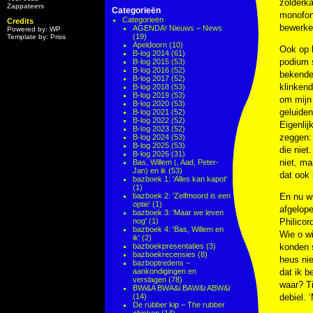
zolderka
Zappateers
Categorieën
monofone
Categorieën
Credits
bewerke
AGENDA! Nieuws – News
Powered by: WP
(19)
Template by: Priss
Apeldoorn
(10)
Ook op h
B-log 2014
(61)
podium 
B-log 2015
(53)
B-log 2016
(52)
bekenden
B-log 2017
(52)
klinken
B-log 2018
(53)
B-log 2019
(53)
om mijn
B-log 2020
(53)
geluiden
B-log 2021
(52)
B-log 2022
(52)
Eigenlij
B-log 2023
(52)
zeggen: 
B-log 2024
(53)
B-log 2025
(53)
die niet
B-log 2026
(31)
niet, ma
Bas, Willem (, Aad, Peter-
Jan) en ik
(53)
dat ook 
bazboek 1: 'Alles kan kapot'
(1)
bazboek 2: 'Zelfmoord is een
En nu wi
optie'
(1)
afgelope
bazboek 3: 'Maar we leven
nog'
(1)
Philicor
bazboek 4: 'Bas, Willem en
Wie o w
ik'
(2)
bazboekpresentaties
(3)
konden s
bazboekrecensies
(8)
heus nie
bazboptredens –
aankondigingen en
dat ik 
verslagen
(78)
waar? Ti
BWi&A BWA&i BAW&i ABW&i
(14)
debiel. 
De rubber kip – The rubber