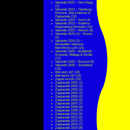
Vakantie 2022 – Den Haag
(3)
Vakantie 2022 – Hamburg,
Rostock, Bad Doberan &
Zappanale
(14)
Vakantie 2023 – Gent
(4)
Vakantie 2023 – Koblenz-
Regensburg-Dresden
(13)
Vakantie 2023 – Wenen
(5)
Vakantie 2024 (1) – Rouen
(4)
Vakantie 2024 (2) –
Montpellier-Valencia-
Barcelona-Lyon
(15)
Vakantie 2025 – Andalusië:
Granada, Málaga & Sevilla
(17)
Vakantie 2025 – Brussel
(6)
Vakantie 2026 – Schotland
(19)
Wat aten zij?
(19)
Wat lazen zij?
(14)
Zappa events
(53)
Zappanale 2001
(1)
Zappanale 2002
(1)
Zappanale 2003
(1)
Zappanale 2004
(1)
Zappanale 2005
(1)
Zappanale 2006
(6)
Zappanale 2007
(7)
Zappanale 2008
(6)
Zappanale 2009
(7)
Zappanale 2010
(5)
Zappanale 2011
(6)
Zappanale 2012
(7)
Zappanale 2013
(7)
Zappanale 2014
(8)