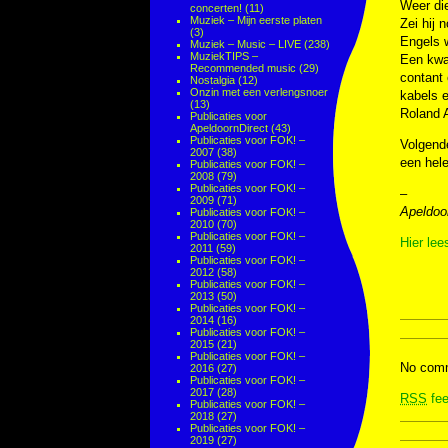
Weer di
concerten!
(11)
Muziek – Mijn eerste platen
Zei hij 
(3)
Engels w
Muziek – Music – LIVE
(238)
MuziekTIPS –
Een kwar
Recommended music
(29)
contant 
Nostalgia
(12)
Onzin met een verlengsnoer
kabels e
(13)
Roland A
Publicaties voor
ApeldoornDirect
(43)
Publicaties voor FOK! –
Volgende
2007
(38)
een hele
Publicaties voor FOK! –
2008
(79)
Publicaties voor FOK! –
–
2009
(71)
Apeldoo
Publicaties voor FOK! –
2010
(70)
Publicaties voor FOK! –
Hier lee
2011
(59)
Publicaties voor FOK! –
2012
(58)
Publicaties voor FOK! –
2013
(50)
Publicaties voor FOK! –
2014
(16)
Publicaties voor FOK! –
2015
(21)
Publicaties voor FOK! –
No comm
2016
(27)
Publicaties voor FOK! –
2017
(28)
RSS
fee
Publicaties voor FOK! –
2018
(27)
Publicaties voor FOK! –
2019
(27)