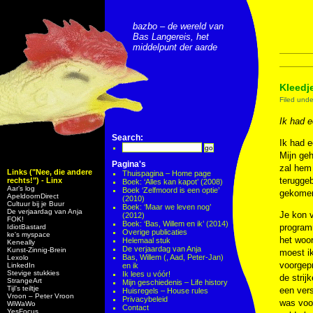
bazbo – de wereld van
Bas Langereis, het
middelpunt der aarde
Kleedje
Filed und
Ik had 
Search:
Ik had 
Mijn geh
Pagina's
zal hem
Links ("Nee, die andere
Thuispagina – Home page
teruggeb
rechts!") - Linx
Boek: ‘Alles kan kapot’ (2008)
Aar’s log
Boek ‘Zelfmoord is een optie’
gekomen.
ApeldoornDirect
(2010)
Cultuur bij je Buur
Boek: ‘Maar we leven nog’
De verjaardag van Anja
Je kon v
(2012)
FOK!
Boek: ‘Bas, Willem en ik’ (2014)
programm
IdiotBastard
Overige publicaties
ke's myspace
het woor
Helemaal stuk
Keneally
De verjaardag van Anja
Kunst-Zinnig-Brein
moest ik
Bas, Willem (, Aad, Peter-Jan)
Lexolo
voorgep
LinkedIn
en ik
Stevige stukkies
Ik lees u vóór!
de strij
StrangeArt
Mijn geschiedenis – Life history
Tijl’s teiltje
een vers
Huisregels – House rules
Vroon – Peter Vroon
Privacybeleid
was voor
WiWaWo
Contact
YesFocus