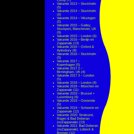
Corby
(7)
Vakantie 2013 – Stockholm
(5)
Vakantie 2014 – Stockholm
(6)
Vakantie 2014 – Vlissingen
(5)
Vakantie 2015 – Gatley,
Stockport, Manchester, UK
(9)
Vakantie 2015 – London
(6)
Vakantie 2016 – Berlijn en
Zappanale
(13)
Vakantie 2016 – Oxford &
Aylesbury
(8)
Vakantie 2016 – Stockholm
(5)
Vakantie 2017 –
Kopenhagen
(5)
Vakantie 2017 2 –
Birmingham, UK
(4)
Vakantie 2017 3 – London
(5)
Vakantie 2018 – London
(8)
Vakantie 2018 – München en
Zappanale
(11)
Vakantie 2019 – Brussel +
Luxemburg
(6)
Vakantie 2019 – Oostende
(5)
Vakantie 2019 – Schwerin en
Zappanale
(12)
Vakantie 2020: Stralsund,
Rügen & Bad Doberan
(noZappanale)
(13)
Vakantie 2021: Bad Doberan
(noZappanale), Lübeck &
Bremen
(12)