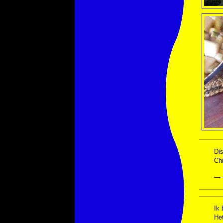
Dis
Ch
— 
Ik
He