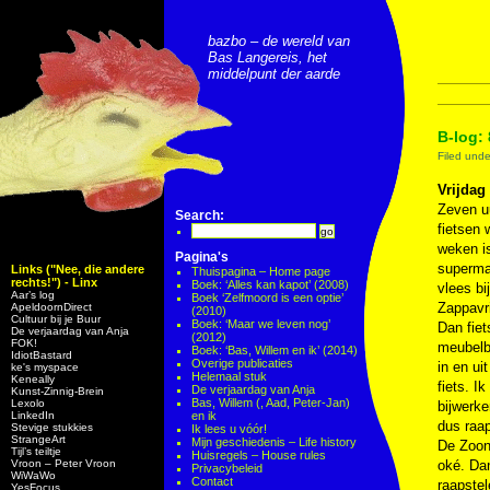
bazbo – de wereld van
Bas Langereis, het
middelpunt der aarde
B-log: 
Filed und
Vrijdag 
Zeven u
Search:
fietsen 
weken is
Pagina's
supermar
Links ("Nee, die andere
Thuispagina – Home page
rechts!") - Linx
Boek: ‘Alles kan kapot’ (2008)
vlees bi
Aar’s log
Boek ‘Zelfmoord is een optie’
Zappavri
ApeldoornDirect
(2010)
Cultuur bij je Buur
Boek: ‘Maar we leven nog’
Dan fiet
De verjaardag van Anja
(2012)
FOK!
meubelb
Boek: ‘Bas, Willem en ik’ (2014)
IdiotBastard
Overige publicaties
in en ui
ke's myspace
Helemaal stuk
Keneally
fiets. I
De verjaardag van Anja
Kunst-Zinnig-Brein
Bas, Willem (, Aad, Peter-Jan)
Lexolo
bijwerk
LinkedIn
en ik
dus raap
Stevige stukkies
Ik lees u vóór!
StrangeArt
Mijn geschiedenis – Life history
De Zoon
Tijl’s teiltje
Huisregels – House rules
Vroon – Peter Vroon
oké. Dan
Privacybeleid
WiWaWo
Contact
raapstel
YesFocus