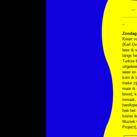
— 
–
Zondag 
Kwart vo
(Karl Ov
lees ik
langs h
Turkse 
uitgebre
weer en 
kom ik 
Ineke zi
maar ik
brood, 
tomaat, 
hardlope
heb het
luister 
Muziek
Project)