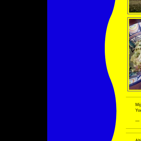
Mi
You
— 
Alt