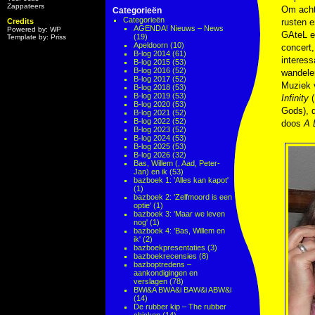
Zappateers
Om acht 
Categorieën
Categorieën
Credits
rusten e
AGENDA! Nieuws – News
Powered by: WP
GAteL e
(19)
Template by: Priss
Apeldoorn
(10)
concert,
B-log 2014
(61)
interess
B-log 2015
(53)
B-log 2016
(52)
wandelen
B-log 2017
(52)
Muziek
B-log 2018
(53)
B-log 2019
(53)
Infinity
(
B-log 2020
(53)
Gods), 
B-log 2021
(52)
B-log 2022
(52)
doos
A 
B-log 2023
(52)
B-log 2024
(53)
B-log 2025
(53)
B-log 2026
(32)
Bas, Willem (, Aad, Peter-
Jan) en ik
(53)
bazboek 1: 'Alles kan kapot'
(1)
bazboek 2: 'Zelfmoord is een
optie'
(1)
bazboek 3: 'Maar we leven
nog'
(1)
bazboek 4: 'Bas, Willem en
ik'
(2)
bazboekpresentaties
(3)
bazboekrecensies
(8)
bazboptredens –
aankondigingen en
verslagen
(78)
BWi&A BWA&i BAW&i ABW&i
(14)
De rubber kip – The rubber