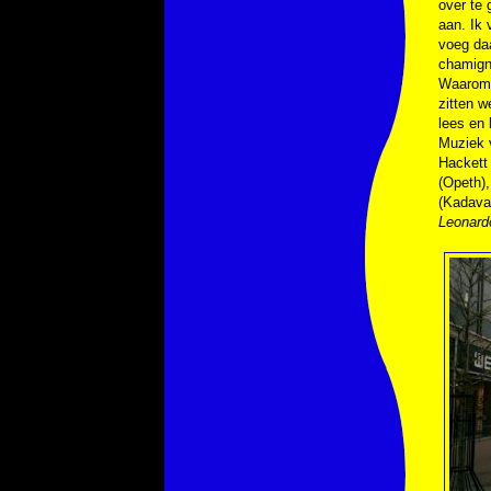
over te 
aan. Ik 
voeg daa
chamign
Waarom 
zitten w
lees en 
Muziek
Hackett
(Opeth)
(Kadava
Leonard