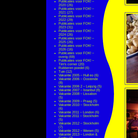
Publicaties voor FOK! –
2020
(26)
Publicaties voor FOK! –
2021
(27)
Publicaties voor FOK! –
2022
(29)
Publicaties voor FOK! –
2023
(31)
Publicaties voor FOK! –
2024
(26)
Publicaties voor FOK! –
2025
(26)
Publicaties voor FOK! –
2026
(16)
Publicaties voor FOK! –
overig
(69)
Publicaties voor FOK! –
Tim's corner
(20)
Rubberen poedel
(6)
Tuin
(12)
Vakantie 2005 – Hull eo
(6)
Vakantie 2006 – Oostende
(8)
Vakantie 2006 2 – Leipzig
(5)
Vakantie 2007 – Istanbul
(8)
Vakantie 2008 – Lissabon
(5)
Vakantie 2009 – Praag
(5)
Vakantie 2010 – Stockholm
(6)
Vakantie 2011 – London
(6)
Vakantie 2011 – Stockholm
(5)
Vakantie 2012 – Stockholm
(7)
Vakantie 2012 – Wenen
(5)
Vakantie 2013 – London &