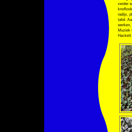
verder w
knofloo
radijs, 
tafel. 
werken, 
Muziek
Hackett