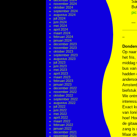
december 2024
Sa
november 2024
But
oktober 2024
september 2024
pi
augustus 2024
juli 2024
juni 2024
— 
mei 2024
april 2024
maart 2024
–
februari 2024
januari 2024
december 2023
Donderd
november 2023
oktober 2023
Op naar 
september 2023
het fris
augustus 2023
juli 2023
middag w
juni 2023
bus van 
mei 2023
april 2023
hadden o
maart 2023
anderso
februari 2023
januari 2023
Amsterd
december 2022
biefstuk
november 2022
oktober 2022
We ontmo
september 2022
interess
augustus 2022
juli 2022
Exact kw
juni 2022
van
Ioni
mei 2022
april 2022
hoe! Ho
maart 2022
de gitaa
februari 2022
januari 2022
zang is 
december 2021
Maar de 
november 2021