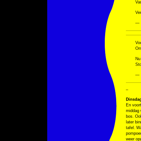
Va
Ve
— 
Voo
Om
Nu
St
— 
–
Dinsdag
En voort
middag w
bos. Oo
later bi
tafel. W
pompoen,
weer op