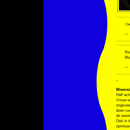
I b
— 
Re
Mu
— 
–
Woensda
Half ach
Vrouw we
ongevee
doen voo
de woon
Ook in d
opnieuw 