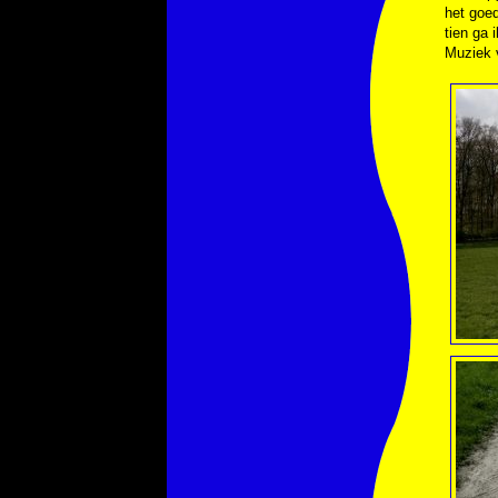
het goed
tien ga 
Muziek