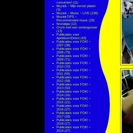
concerten!
(11)
Muziek – Mijn eerste platen
(3)
Muziek – Music – LIVE
(238)
MuziekTIPS –
Recommended music
(29)
Nostalgia
(12)
Onzin met een verlengsnoer
(13)
Publicaties voor
ApeldoornDirect
(43)
Publicaties voor FOK! –
2007
(38)
Publicaties voor FOK! –
2008
(79)
Publicaties voor FOK! –
2009
(71)
Publicaties voor FOK! –
2010
(70)
Publicaties voor FOK! –
2011
(59)
Publicaties voor FOK! –
2012
(58)
Publicaties voor FOK! –
2013
(50)
Publicaties voor FOK! –
2014
(16)
Publicaties voor FOK! –
2015
(21)
Publicaties voor FOK! –
2016
(27)
Publicaties voor FOK! –
2017
(28)
Publicaties voor FOK! –
2018
(27)
Publicaties voor FOK! –
2019
(27)