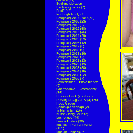
chicken
(14)
Eveliens sieraden –
Evelien's jewelry
(7)
FoolZ
(42)
For English only
(1)
Fotogalerij 2007-2009
(48)
Fotogalerij 2010
(23)
Fotogalerij 2011
(17)
Fotogalerij 2012
(50)
Fotogalerij 2013
(46)
Fotogalerij 2014
(29)
Fotogalerij 2015
(33)
Fotogalerij 2016
(12)
Fotogalerij 2017
(8)
Fotogalerij 2018
(9)
Fotogalerij 2019
(16)
Fotogalerij 2020
(2)
Fotogalerij 2021
(13)
Fotogalerij 2022
(13)
Fotogalerij 2023
(30)
Fotogalerij 2024
(16)
Fotogalerij 2025
(22)
Fotogalerij 2026
(7)
Fotovrienden – Photo friendz
(5)
Gastronomie – Gastronomy
(76)
Helemaal stuk (voorheen:
De verjaardag van Anja)
(25)
Hoop Gedoe
(toneelgezelschap)
(2)
In Memoriam
(16)
Kunst-Zinnig-Brein
(2)
Lex related
(49)
Luuk = Lekker
(38)
Muziek – Draai al je vinyl
(151)
Muziek – Klassieke