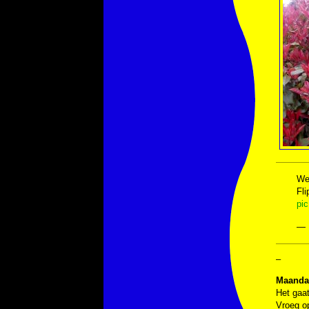
We
Fli
pic
— 
–
Maandag
Het gaat
Vroeg op