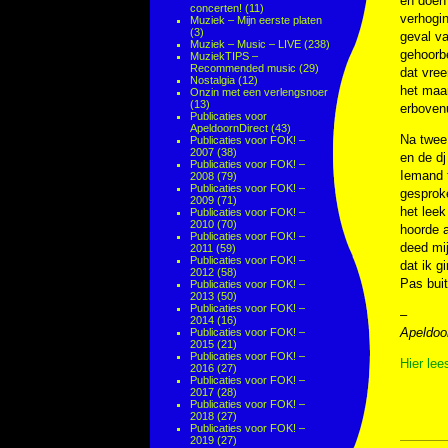
en doen 
concerten!
(11)
verhogi
Muziek – Mijn eerste platen
(3)
geval va
Muziek – Music – LIVE
(238)
gehoorb
MuziekTIPS –
Recommended music
(29)
dat vree
Nostalgia
(12)
het maar
Onzin met een verlengsnoer
(13)
erboven
Publicaties voor
ApeldoornDirect
(43)
Na twee 
Publicaties voor FOK! –
2007
(38)
en de dj
Publicaties voor FOK! –
Iemand t
2008
(79)
Publicaties voor FOK! –
gesprok
2009
(71)
het leek
Publicaties voor FOK! –
2010
(70)
hoorde a
Publicaties voor FOK! –
deed mij
2011
(59)
Publicaties voor FOK! –
dat ik g
2012
(58)
Pas buit
Publicaties voor FOK! –
2013
(50)
Publicaties voor FOK! –
–
2014
(16)
Apeldoo
Publicaties voor FOK! –
2015
(21)
Publicaties voor FOK! –
Hier lee
2016
(27)
Publicaties voor FOK! –
2017
(28)
Publicaties voor FOK! –
2018
(27)
Publicaties voor FOK! –
2019
(27)