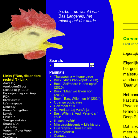
bazbo – de wereld van
Bas Langereis, het
middelpunt der aarde
Oorve
Filed und
Eigenlij
Search:
Eigenlij
het geen
Pagina's
majestu
Links ("Nee, die andere
Thuispagina – Home page
achthond
rechts!") - Linx
Boek: ‘Alles kan kapot’ (2008)
Aar’s log
Boek ‘Zelfmoord is een optie’
‘Daar wi
ApeldoornDirect
(2010)
Cultuur bij je Buur
Boek: ‘Maar we leven nog’
De verjaardag van Anja
Het band
(2012)
FOK!
Boek: ‘Bas, Willem en ik’ (2014)
kast sta
IdiotBastard
Overige publicaties
ke's myspace
Psychade
Helemaal stuk
Keneally
De verjaardag van Anja
Kunst-Zinnig-Brein
termen 
Bas, Willem (, Aad, Peter-Jan)
Lexolo
Deep Pur
LinkedIn
en ik
Stevige stukkies
Ik lees u vóór!
StrangeArt
Mijn geschiedenis – Life history
Dat is v
Tijl’s teiltje
Huisregels – House rules
Vroon – Peter Vroon
meer na
Privacybeleid
WiWaWo
Contact
Door de 
YesFocus