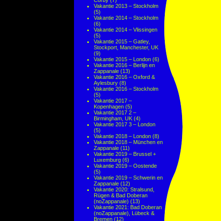
Corby
(7)
Vakantie 2013 – Stockholm
(5)
Vakantie 2014 – Stockholm
(6)
Vakantie 2014 – Vlissingen
(5)
Vakantie 2015 – Gatley,
Stockport, Manchester, UK
(9)
Vakantie 2015 – London
(6)
Vakantie 2016 – Berlijn en
Zappanale
(13)
Vakantie 2016 – Oxford &
Aylesbury
(8)
Vakantie 2016 – Stockholm
(5)
Vakantie 2017 –
Kopenhagen
(5)
Vakantie 2017 2 –
Birmingham, UK
(4)
Vakantie 2017 3 – London
(5)
Vakantie 2018 – London
(8)
Vakantie 2018 – München en
Zappanale
(11)
Vakantie 2019 – Brussel +
Luxemburg
(6)
Vakantie 2019 – Oostende
(5)
Vakantie 2019 – Schwerin en
Zappanale
(12)
Vakantie 2020: Stralsund,
Rügen & Bad Doberan
(noZappanale)
(13)
Vakantie 2021: Bad Doberan
(noZappanale), Lübeck &
Bremen
(12)