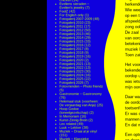
chicken
(14)
Eveliens sieraden –
herkende
Evelien's jewelry
(7)
Wie weet
FoolZ
(42)
For English only
(1)
op een 
Fotogalerij 2007-2009
(48)
afspeeld
Fotogalerij 2010
(23)
Fotogalerij 2011
(17)
zong oo
Fotogalerij 2012
(50)
De zaal
Fotogalerij 2013
(46)
Fotogalerij 2014
(29)
van oord
Fotogalerij 2015
(33)
betekeni
Fotogalerij 2016
(12)
Fotogalerij 2017
(8)
muziek h
Fotogalerij 2018
(9)
Toen zat
Fotogalerij 2019
(16)
Fotogalerij 2020
(2)
Fotogalerij 2021
(13)
Het voo
Fotogalerij 2022
(13)
bekende 
Fotogalerij 2023
(30)
Fotogalerij 2024
(16)
oordop u
Fotogalerij 2025
(22)
was iets
Fotogalerij 2026
(7)
Fotovrienden – Photo friendz
mijn oor
(5)
Gastronomie – Gastronomy
Daar wa
(76)
Helemaal stuk (voorheen:
de oordo
De verjaardag van Anja)
(25)
toetsenf
Hoop Gedoe
(toneelgezelschap)
(2)
Er was o
In Memoriam
(16)
mannen m
Kunst-Zinnig-Brein
(2)
Lex related
(49)
En dat 
Luuk = Lekker
(38)
Muziek – Draai al je vinyl
Een opt
(151)
Muziek – Klassieke