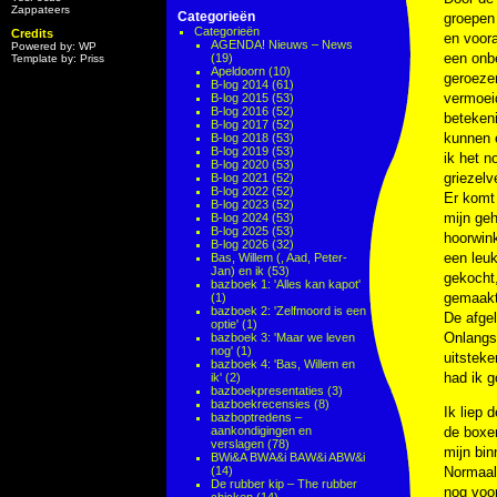
Zappateers
Categorieën
groepen 
Categorieën
Credits
en voora
AGENDA! Nieuws – News
Powered by: WP
een onbe
(19)
Template by: Priss
Apeldoorn
(10)
geroeze
B-log 2014
(61)
vermoeid
B-log 2015
(53)
B-log 2016
(52)
beteken
B-log 2017
(52)
kunnen e
B-log 2018
(53)
B-log 2019
(53)
ik het n
B-log 2020
(53)
griezelv
B-log 2021
(52)
B-log 2022
(52)
Er komt 
B-log 2023
(52)
mijn geh
B-log 2024
(53)
B-log 2025
(53)
hoorwink
B-log 2026
(32)
een leuk
Bas, Willem (, Aad, Peter-
Jan) en ik
(53)
gekocht,
bazboek 1: 'Alles kan kapot'
gemaakt 
(1)
bazboek 2: 'Zelfmoord is een
De afgel
optie'
(1)
Onlangs 
bazboek 3: 'Maar we leven
nog'
(1)
uitsteke
bazboek 4: 'Bas, Willem en
had ik 
ik'
(2)
bazboekpresentaties
(3)
bazboekrecensies
(8)
Ik liep 
bazboptredens –
aankondigingen en
de boxen
verslagen
(78)
mijn bin
BWi&A BWA&i BAW&i ABW&i
(14)
Normaal
De rubber kip – The rubber
nog voo