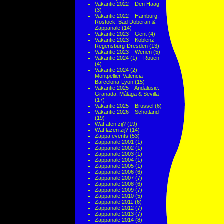
Vakantie 2022 – Den Haag
(3)
Vakantie 2022 – Hamburg,
Rostock, Bad Doberan &
Zappanale
(14)
Vakantie 2023 – Gent
(4)
Vakantie 2023 – Koblenz-
Regensburg-Dresden
(13)
Vakantie 2023 – Wenen
(5)
Vakantie 2024 (1) – Rouen
(4)
Vakantie 2024 (2) –
Montpellier-Valencia-
Barcelona-Lyon
(15)
Vakantie 2025 – Andalusië:
Granada, Málaga & Sevilla
(17)
Vakantie 2025 – Brussel
(6)
Vakantie 2026 – Schotland
(19)
Wat aten zij?
(19)
Wat lazen zij?
(14)
Zappa events
(53)
Zappanale 2001
(1)
Zappanale 2002
(1)
Zappanale 2003
(1)
Zappanale 2004
(1)
Zappanale 2005
(1)
Zappanale 2006
(6)
Zappanale 2007
(7)
Zappanale 2008
(6)
Zappanale 2009
(7)
Zappanale 2010
(5)
Zappanale 2011
(6)
Zappanale 2012
(7)
Zappanale 2013
(7)
Zappanale 2014
(8)