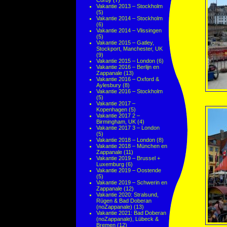
Corby
(7)
Vakantie 2013 – Stockholm
(5)
Vakantie 2014 – Stockholm
(6)
Vakantie 2014 – Vlissingen
(5)
Vakantie 2015 – Gatley,
Stockport, Manchester, UK
(9)
Vakantie 2015 – London
(6)
Vakantie 2016 – Berlijn en
Zappanale
(13)
Vakantie 2016 – Oxford &
Aylesbury
(8)
Vakantie 2016 – Stockholm
(5)
Vakantie 2017 –
Kopenhagen
(5)
Vakantie 2017 2 –
Birmingham, UK
(4)
Vakantie 2017 3 – London
(5)
Vakantie 2018 – London
(8)
Vakantie 2018 – München en
Zappanale
(11)
Vakantie 2019 – Brussel +
Luxemburg
(6)
Vakantie 2019 – Oostende
(5)
Vakantie 2019 – Schwerin en
Zappanale
(12)
Vakantie 2020: Stralsund,
Rügen & Bad Doberan
(noZappanale)
(13)
Vakantie 2021: Bad Doberan
(noZappanale), Lübeck &
Bremen
(12)