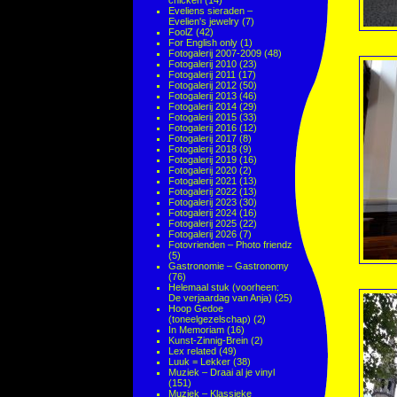
chicken
(14)
Eveliens sieraden –
Evelien's jewelry
(7)
FoolZ
(42)
For English only
(1)
Fotogalerij 2007-2009
(48)
Fotogalerij 2010
(23)
Fotogalerij 2011
(17)
Fotogalerij 2012
(50)
Fotogalerij 2013
(46)
Fotogalerij 2014
(29)
Fotogalerij 2015
(33)
Fotogalerij 2016
(12)
Fotogalerij 2017
(8)
Fotogalerij 2018
(9)
Fotogalerij 2019
(16)
Fotogalerij 2020
(2)
Fotogalerij 2021
(13)
Fotogalerij 2022
(13)
Fotogalerij 2023
(30)
Fotogalerij 2024
(16)
Fotogalerij 2025
(22)
Fotogalerij 2026
(7)
Fotovrienden – Photo friendz
(5)
Gastronomie – Gastronomy
(76)
Helemaal stuk (voorheen:
De verjaardag van Anja)
(25)
Hoop Gedoe
(toneelgezelschap)
(2)
In Memoriam
(16)
Kunst-Zinnig-Brein
(2)
Lex related
(49)
Luuk = Lekker
(38)
Muziek – Draai al je vinyl
(151)
Muziek – Klassieke