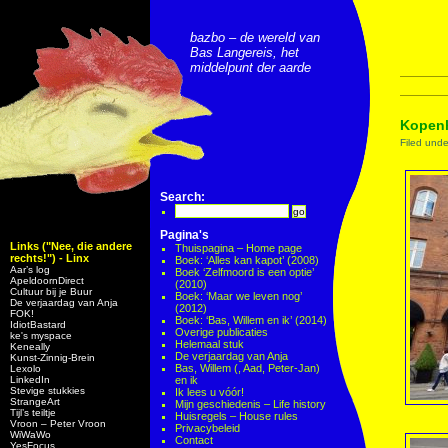
bazbo – de wereld van
Bas Langereis, het
middelpunt der aarde
Kopenh
Filed und
Search:
Pagina's
Links ("Nee, die andere
Thuispagina – Home page
rechts!") - Linx
Boek: ‘Alles kan kapot’ (2008)
Aar’s log
Boek ‘Zelfmoord is een optie’
ApeldoornDirect
(2010)
Cultuur bij je Buur
Boek: ‘Maar we leven nog’
De verjaardag van Anja
(2012)
FOK!
Boek: ‘Bas, Willem en ik’ (2014)
IdiotBastard
Overige publicaties
ke's myspace
Helemaal stuk
Keneally
De verjaardag van Anja
Kunst-Zinnig-Brein
Bas, Willem (, Aad, Peter-Jan)
Lexolo
LinkedIn
en ik
Stevige stukkies
Ik lees u vóór!
StrangeArt
Mijn geschiedenis – Life history
Tijl’s teiltje
Huisregels – House rules
Vroon – Peter Vroon
Privacybeleid
WiWaWo
Contact
YesFocus