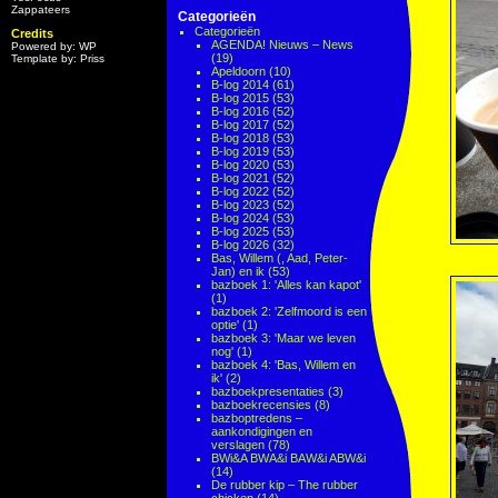
Zappateers
Categorieën
Categorieën
Credits
AGENDA! Nieuws – News
Powered by: WP
(19)
Template by: Priss
Apeldoorn
(10)
B-log 2014
(61)
B-log 2015
(53)
B-log 2016
(52)
B-log 2017
(52)
B-log 2018
(53)
B-log 2019
(53)
B-log 2020
(53)
B-log 2021
(52)
B-log 2022
(52)
B-log 2023
(52)
B-log 2024
(53)
B-log 2025
(53)
B-log 2026
(32)
Bas, Willem (, Aad, Peter-
Jan) en ik
(53)
bazboek 1: 'Alles kan kapot'
(1)
bazboek 2: 'Zelfmoord is een
optie'
(1)
bazboek 3: 'Maar we leven
nog'
(1)
bazboek 4: 'Bas, Willem en
ik'
(2)
bazboekpresentaties
(3)
bazboekrecensies
(8)
bazboptredens –
aankondigingen en
verslagen
(78)
BWi&A BWA&i BAW&i ABW&i
(14)
De rubber kip – The rubber