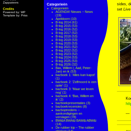
Zappateers
sides, 
Categorieën
Categorieën
Credits
set
Live
AGENDA! Nieuws – News
Powered by: WP
(19)
Template by: Priss
Apeldoorn
(10)
B-log 2014
(61)
B-log 2015
(53)
B-log 2016
(52)
B-log 2017
(52)
B-log 2018
(53)
B-log 2019
(53)
B-log 2020
(53)
B-log 2021
(52)
B-log 2022
(52)
B-log 2023
(52)
B-log 2024
(53)
B-log 2025
(53)
B-log 2026
(32)
Bas, Willem (, Aad, Peter-
Jan) en ik
(53)
bazboek 1: 'Alles kan kapot'
(1)
bazboek 2: 'Zelfmoord is een
optie'
(1)
bazboek 3: 'Maar we leven
nog'
(1)
bazboek 4: 'Bas, Willem en
Ko
ik'
(2)
bazboekpresentaties
(3)
ht
bazboekrecensies
(8)
bazboptredens –
— 
aankondigingen en
verslagen
(78)
BWi&A BWA&i BAW&i ABW&i
(14)
De rubber kip – The rubber