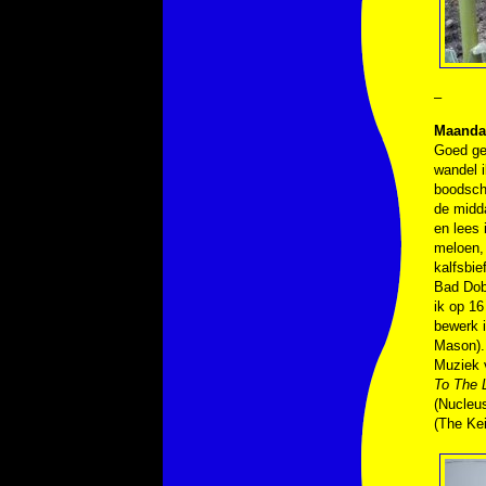
–
Maandag
Goed ges
wandel i
boodscha
de midda
en lees 
meloen,
kalfsbie
Bad Dob
ik op 16
bewerk i
Mason). 
Muziek
To The 
(Nucleu
(The Ke