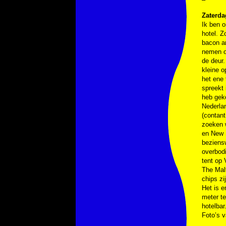
Zaterda
Ik ben o
hotel. Z
bacon a
nemen o
de deur.
kleine 
het ene
spreekt 
heb geko
Nederlan
(contant
zoeken 
en New 
beziensw
overbodi
tent op 
The Malt
chips zi
Het is e
meter te
hotelbar
Foto’s 