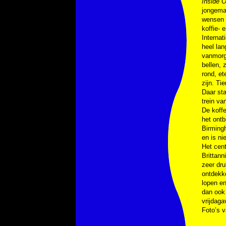
Inside O
jongeman
wensen 
koffie- 
Internat
heel lan
vanmorge
bellen, 
rond, et
zijn. Ti
Daar sta
trein va
De koffe
het ontb
Birmingh
en is ni
Het cent
Brittann
zeer dr
ontdekke
lopen en
dan ook 
vrijdag
Foto’s 
–