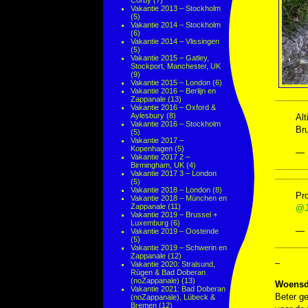
Corby
(7)
Vakantie 2013 – Stockholm
(5)
Vakantie 2014 – Stockholm
(6)
Vakantie 2014 – Vlissingen
(5)
Vakantie 2015 – Gatley,
Stockport, Manchester, UK
(9)
Vakantie 2015 – London
(6)
Vakantie 2016 – Berlijn en
Zappanale
(13)
Vakantie 2016 – Oxford &
Aylesbury
(8)
Alt
Vakantie 2016 – Stockholm
Bru
(5)
Vakantie 2017 –
Kopenhagen
(5)
— 
Vakantie 2017 2 –
Birmingham, UK
(4)
Vakantie 2017 3 – London
(5)
Vakantie 2018 – London
(8)
Pr
Vakantie 2018 – München en
Zappanale
(11)
@J
Vakantie 2019 – Brussel +
Luxemburg
(6)
— 
Vakantie 2019 – Oostende
(5)
Vakantie 2019 – Schwerin en
Zappanale
(12)
–
Vakantie 2020: Stralsund,
Rügen & Bad Doberan
(noZappanale)
(13)
Woensd
Vakantie 2021: Bad Doberan
Beter ge
(noZappanale), Lübeck &
Bremen
(12)