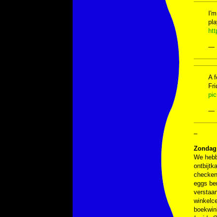
I'm
pla
ht
— 
A f
Fri
pi
— 
–
Zondag 
We hebb
ontbijtk
checken 
eggs ben
verstaan
winkelce
boekwink