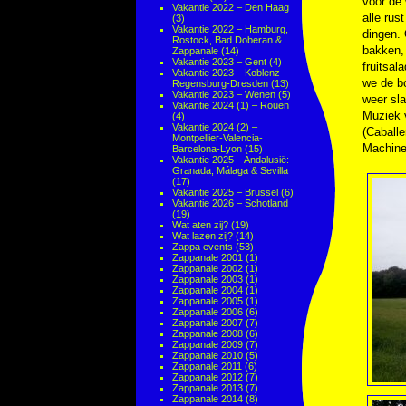
voor de
Vakantie 2022 – Den Haag
alle rus
(3)
Vakantie 2022 – Hamburg,
dingen.
Rostock, Bad Doberan &
bakken, 
Zappanale
(14)
Vakantie 2023 – Gent
(4)
fruitsal
Vakantie 2023 – Koblenz-
we de bo
Regensburg-Dresden
(13)
Vakantie 2023 – Wenen
(5)
weer sl
Vakantie 2024 (1) – Rouen
Muziek
(4)
Vakantie 2024 (2) –
(Caballe
Montpellier-Valencia-
Machine
Barcelona-Lyon
(15)
Vakantie 2025 – Andalusië:
Granada, Málaga & Sevilla
(17)
Vakantie 2025 – Brussel
(6)
Vakantie 2026 – Schotland
(19)
Wat aten zij?
(19)
Wat lazen zij?
(14)
Zappa events
(53)
Zappanale 2001
(1)
Zappanale 2002
(1)
Zappanale 2003
(1)
Zappanale 2004
(1)
Zappanale 2005
(1)
Zappanale 2006
(6)
Zappanale 2007
(7)
Zappanale 2008
(6)
Zappanale 2009
(7)
Zappanale 2010
(5)
Zappanale 2011
(6)
Zappanale 2012
(7)
Zappanale 2013
(7)
Zappanale 2014
(8)