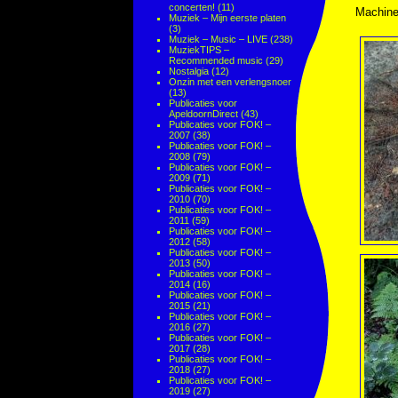
concerten!
(11)
Machine
Muziek – Mijn eerste platen
(3)
Muziek – Music – LIVE
(238)
MuziekTIPS –
Recommended music
(29)
Nostalgia
(12)
Onzin met een verlengsnoer
(13)
Publicaties voor
ApeldoornDirect
(43)
Publicaties voor FOK! –
2007
(38)
Publicaties voor FOK! –
2008
(79)
Publicaties voor FOK! –
2009
(71)
Publicaties voor FOK! –
2010
(70)
Publicaties voor FOK! –
2011
(59)
Publicaties voor FOK! –
2012
(58)
Publicaties voor FOK! –
2013
(50)
Publicaties voor FOK! –
2014
(16)
Publicaties voor FOK! –
2015
(21)
Publicaties voor FOK! –
2016
(27)
Publicaties voor FOK! –
2017
(28)
Publicaties voor FOK! –
2018
(27)
Publicaties voor FOK! –
2019
(27)