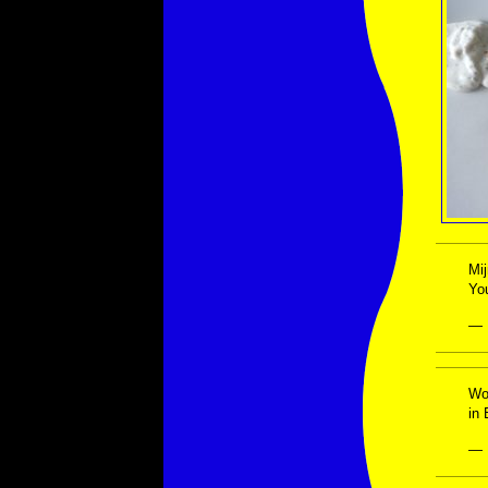
Mij
You
— 
Wo
in
— 