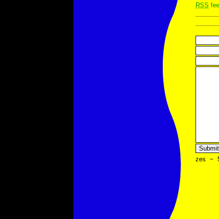
RSS
fee
zes
−