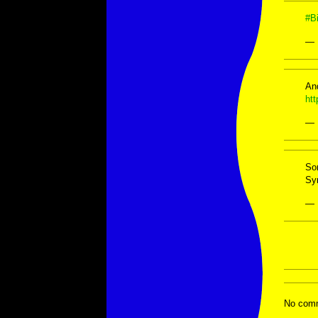
#B
— 
And
ht
— 
Som
Sy
— 
No comm