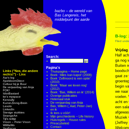
bazbo – de wereld van
Bas Langereis, het
middelpunt der aarde
B-log: 
Filed und
Vrijdag
Half ach
Search:
ga nog 
Buiten r
Pagina's
boodsch
Links ("Nee, die andere
Thuispagina – Home page
rechts!") - Linx
Boek: ‘Alles kan kapot’ (2008)
gaat ze 
Aar’s log
Boek ‘Zelfmoord is een optie’
groentep
ApeldoornDirect
(2010)
Cultuur bij je Buur
Boek: ‘Maar we leven nog’
begin va
De verjaardag van Anja
(2012)
FOK!
we naar 
Boek: ‘Bas, Willem en ik’ (2014)
IdiotBastard
Overige publicaties
voelen. 
ke's myspace
Helemaal stuk
Keneally
acht en 
De verjaardag van Anja
Kunst-Zinnig-Brein
Bas, Willem (, Aad, Peter-Jan)
Lexolo
een sala
LinkedIn
en ik
afgewass
Stevige stukkies
Ik lees u vóór!
StrangeArt
Mijn geschiedenis – Life history
Muziek
Tijl’s teiltje
Huisregels – House rules
Vroon – Peter Vroon
(Jeffrey
Privacybeleid
WiWaWo
Contact
Welcome
YesFocus