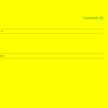
Comments (0)
s
»
ent