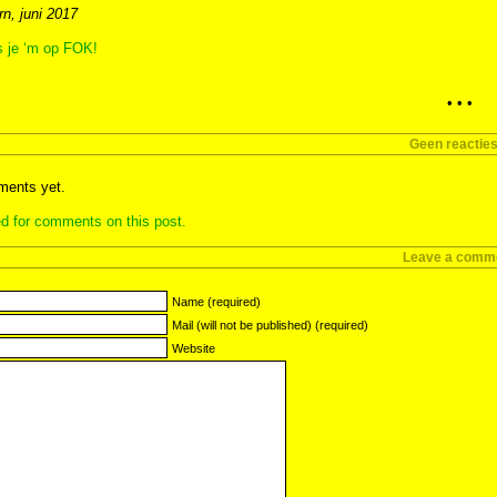
n, juni 2017
s je ‘m op FOK!
• • •
Geen reactie
ents yet.
d for comments on this post.
Leave a comm
Name (required)
Mail (will not be published) (required)
Website