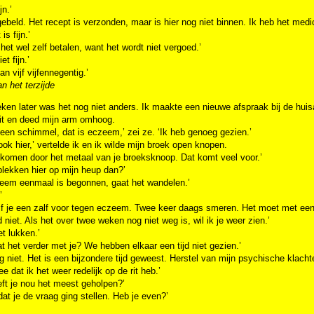
jn.’
gebeld. Het recept is verzonden, maar is hier nog niet binnen. Ik heb het medic
is fijn.’
het wel zelf betalen, want het wordt niet vergoed.’
et fijn.’
an vijf vijfennegentig.’
n het terzijde
en later was het nog niet anders. Ik maakte een nieuwe afspraak bij de huisa
uit en deed mijn arm omhoog.
geen schimmel, dat is eczeem,’ zei ze. ‘Ik heb genoeg gezien.’
 ook hier,’ vertelde ik en ik wilde mijn broek open knopen.
 komen door het metaal van je broeksknoop. Dat komt veel voor.’
plekken hier op mijn heup dan?’
zeem eenmaal is begonnen, gaat het wandelen.’
’
ijf je een zalf voor tegen eczeem. Twee keer daags smeren. Het moet met een
niet. Als het over twee weken nog niet weg is, wil ik je weer zien.’
t lukken.’
t het verder met je? We hebben elkaar een tijd niet gezien.’
g niet. Het is een bijzondere tijd geweest. Herstel van mijn psychische klacht
ee dat ik het weer redelijk op de rit heb.’
ft je nou het meest geholpen?’
 dat je de vraag ging stellen. Heb je even?’