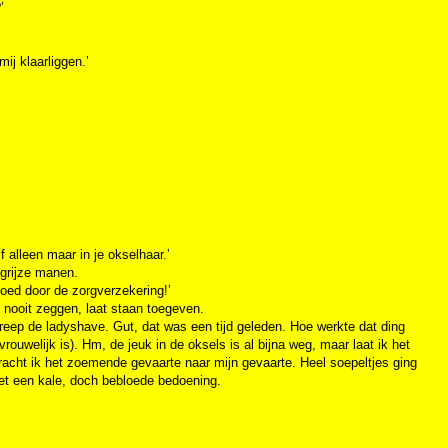
’
ij klaarliggen.’
 alleen maar in je okselhaar.’
 grijze manen.
goed door de zorgverzekering!’
k nooit zeggen, laat staan toegeven.
greep de ladyshave. Gut, dat was een tijd geleden. Hoe werkte dat ding
ouwelijk is). Hm, de jeuk in de oksels is al bijna weg, maar laat ik het
racht ik het zoemende gevaarte naar mijn gevaarte. Heel soepeltjes ging
 met een kale, doch bebloede bedoening.