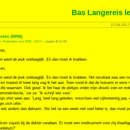
Bas Langereis le
21-08-2017
oten (0006)
er:
Publicaties voor FOK! - 2017
— bazbo @ 01:00
ten,
en werd de jeuk ondraaglijk. En dan moet ik krabben.
ten,
en werd de jeuk ondraaglijk. En dan moet ik krabben. Het resultaat was een ro
Een maand of twee lang zag ik het aan. Toen vond ik dat de huisarts er eens 
 die waarnam. Ook goed. Ik liet haar de plekjes onder mijn oksels zien en tro
immelinfectie,’ zei ze. ‘Ik schrijf iets voor.’
mijn shirt weer aan. ‘Lang, heel lang geleden, misschien wel vijfentwintig jaar, 
gie zich uitte.’
 iets anders dan daktarin. ‘Als het na een week niet veel beter is, dan moet j
 kom zojuist bij de dokter vandaan. Er moet een medicament voor mij klaarlig
tedatum?’