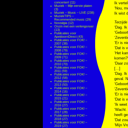
concerten!
(11)
Ik verte
Muziek – Mijn eerste platen
‘Nou, mo
(3)
Muziek – Music – LIVE
(238)
Ik wist 
MuziekTIPS –
Recommended music
(29)
Terzijde
Nostalgia
(12)
Onzin met een verlengsnoer
‘Dag. Ik
(13)
‘Geboor
Publicaties voor
ApeldoornDirect
(43)
‘Zeventi
Publicaties voor FOK! –
‘Er is n
2007
(38)
Publicaties voor FOK! –
‘Dat is 
2008
(79)
‘Het kan
Publicaties voor FOK! –
2009
(71)
komen?
Publicaties voor FOK! –
‘Daar zo
2010
(70)
Publicaties voor FOK! –
[…]
2011
(59)
‘Dag. Ik
Publicaties voor FOK! –
2012
(58)
geval. N
Publicaties voor FOK! –
‘Geboor
2013
(50)
Publicaties voor FOK! –
‘Zeventi
2014
(16)
‘Er is n
Publicaties voor FOK! –
2015
(21)
‘Dat is 
Publicaties voor FOK! –
‘Ik weet
2016
(27)
Publicaties voor FOK! –
‘Wacht. 
2017
(28)
heeft ge
Publicaties voor FOK! –
2018
(27)
‘Dat zou
Publicaties voor FOK! –
‘Mijn Vr
2019
(27)