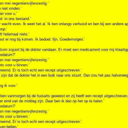
en mei negentienvijfenzestig.’
u niet vinden.’
ier voor u.’
el: in ons bestand.’
 wacht even. Ik weet het al. Ik ben onlangs verhuisd en ben bij een andere 
oop.’
ft helemaal niets.’
st er nog bij komen. Ik bedoel: fijn. Goedemorgen.’
 kom zojuist bij de dokter vandaan. Er moet een medicament voor mij klaarlig
tedatum?’
en mei negentienvijfenzestig.’
iets voor u binnen.’
vreemd. Er is toch echt een recept uitgeschreven.’
 zijn dat de dokter het in een bulk naar ons stuurt. Dan zou het pas halverw
’
rg ik voor.’
 ben vanmorgen bij de huisarts geweest en zij heeft een recept uitgeschreven
er eind van de middag zijn. Daar ben ik dan op het op te halen.’
tedatum?’
en mei negentienvijfenzestig.’
iets voor u binnen.’
vreemd. Er is toch echt een recept uitgeschreven.’
ven bellen.’