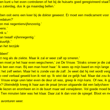
en kunt u het even controleren of het bij de huisarts goed geregistreerd staat?
nu zaterdag, dus ik ga maandag bellen.’
 ben ooit eens een keer bij de dokter geweest. Er moet een medicament voor m
tedatum?’
en mei negentienvijfenzestig.’
eens.’
nk u.’
dan twaalf vijfennegentig.’
uurlijk.’
n het terzijde
abben!’
kt nog als de ziekte. Maar ik zal er weer zalf op smeren.’
en moet je het haar even wegscheren,’ zei De Vrouw. ‘Straks smeer je die zalf
Ik ben een man. Bij een man hoort haar.’ Ik wees op mijn baard en mijn lange
 het zelf weten. Maar het is zonde van de zalf. Je weet dat hij niet wordt ver
 veel verbaal geweld kon ik niet op. Ik wist dat ze gelijk had. Maar dat zou i
Vrouw enige uren later even de deur uit was, greep ik mijn kans. Of nee, ik 
? Uiteindelijk kreeg ik haar aan de praat (ervan uitgaande dat een ladyshave vr
de liezen en eromheen en in de buurt maar wel verwijderen. Vol goede moed b
. Tien minuten later was het klaar. Daar zat ik dan voor de spiegel. Bloot en
 avonturen weer.