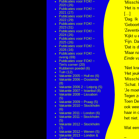
Publicaties voor FOK! –
‘Misschi
2020
(26)
‘Het is 
Publicaties voor FOK! –
2021
(27)
[…]
Publicaties voor FOK! –
‘Dag. Ik
2022
(29)
Publicaties voor FOK! –
‘Geboor
2023
(31)
‘Zeventi
Publicaties voor FOK! –
2024
(26)
‘Kijkt u 
Publicaties voor FOK! –
‘Fijn. Da
2025
(26)
Publicaties voor FOK! –
‘Dat is 
2026
(16)
‘Maar nat
Publicaties voor FOK! –
overig
(69)
Einde va
Publicaties voor FOK! –
Tim's corner
(20)
‘Niet kr
Rubberen poedel
(6)
Tuin
(12)
‘Het jeu
Vakantie 2005 – Hull eo
(6)
‘Misschi
Vakantie 2006 – Oostende
(8)
‘Schat. 
Vakantie 2006 2 – Leipzig
(5)
‘Je moet
Vakantie 2007 – Istanbul
(8)
Vakantie 2008 – Lissabon
Tegen zo
(5)
Toen De 
Vakantie 2009 – Praag
(5)
Vakantie 2010 – Stockholm
ook weer
(6)
haar in 
Vakantie 2011 – London
(6)
Vakantie 2011 – Stockholm
het niet
(5)
Vakantie 2012 – Stockholm
Wat een
(7)
Vakantie 2012 – Wenen
(5)
Vakantie 2013 – London &
–