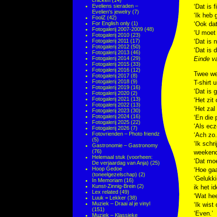
chicken
(14)
Eveliens sieraden –
‘Dat is fi
Evelien's jewelry
(7)
‘Ik heb 
FoolZ
(42)
For English only
(1)
‘Ook dat 
Fotogalerij 2007-2009
(48)
‘U moet 
Fotogalerij 2010
(23)
Fotogalerij 2011
(17)
‘Dat is ni
Fotogalerij 2012
(50)
‘Dat is d
Fotogalerij 2013
(46)
Fotogalerij 2014
(29)
Einde va
Fotogalerij 2015
(33)
Fotogalerij 2016
(12)
Twee wek
Fotogalerij 2017
(8)
Fotogalerij 2018
(9)
T-shirt 
Fotogalerij 2019
(16)
‘Dat is 
Fotogalerij 2020
(2)
Fotogalerij 2021
(13)
‘Het zit
Fotogalerij 2022
(13)
‘Het zal
Fotogalerij 2023
(30)
Fotogalerij 2024
(16)
‘En die 
Fotogalerij 2025
(22)
‘Als ec
Fotogalerij 2026
(7)
Fotovrienden – Photo friendz
‘Ach zo.
(5)
‘Ik schr
Gastronomie – Gastronomy
(76)
weekend 
Helemaal stuk (voorheen:
‘Dat moe
De verjaardag van Anja)
(25)
Hoop Gedoe
‘Hoe gaa
(toneelgezelschap)
(2)
‘Gelukki
In Memoriam
(16)
Kunst-Zinnig-Brein
(2)
ik het id
Lex related
(49)
‘Wat hee
Luuk = Lekker
(38)
Muziek – Draai al je vinyl
‘Ik wist
(151)
‘Even.’
Muziek – Klassieke