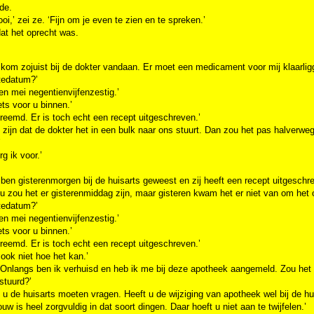
lde.
oi,’ zei ze. ‘Fijn om je even te zien en te spreken.’
dat het oprecht was.
 kom zojuist bij de dokter vandaan. Er moet een medicament voor mij klaarlig
tedatum?’
en mei negentienvijfenzestig.’
iets voor u binnen.’
vreemd. Er is toch echt een recept uitgeschreven.’
 zijn dat de dokter het in een bulk naar ons stuurt. Dan zou het pas halverw
’
rg ik voor.’
 ben gisterenmorgen bij de huisarts geweest en zij heeft een recept uitgeschr
u zou het er gisterenmiddag zijn, maar gisteren kwam het er niet van om het o
tedatum?’
en mei negentienvijfenzestig.’
iets voor u binnen.’
vreemd. Er is toch echt een recept uitgeschreven.’
 ook niet hoe het kan.’
Onlangs ben ik verhuisd en heb ik me bij deze apotheek aangemeld. Zou het z
stuurd?’
 u de huisarts moeten vragen. Heeft u de wijziging van apotheek wel bij de h
ouw is heel zorgvuldig in dat soort dingen. Daar hoeft u niet aan te twijfelen.’