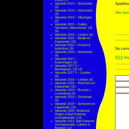
Corby
(7)
Apeldoor
Vakantie 2013 – Stockholm
(5)
Vakantie 2014 – Stockholm
Hier lee
(6)
Vakantie 2014 – Vlissingen
(5)
Vakantie 2015 – Gatley,
Stockport, Manchester, UK
(9)
Vakantie 2015 – London
(6)
Vakantie 2016 – Berlijn en
Zappanale
(13)
Vakantie 2016 – Oxford &
No comm
Aylesbury
(8)
Vakantie 2016 – Stockholm
(5)
RSS
fee
Vakantie 2017 –
Kopenhagen
(5)
Vakantie 2017 2 –
Birmingham, UK
(4)
Vakantie 2017 3 – London
(5)
Vakantie 2018 – London
(8)
Vakantie 2018 – München en
Zappanale
(11)
Vakantie 2019 – Brussel +
Luxemburg
(6)
Vakantie 2019 – Oostende
(5)
Vakantie 2019 – Schwerin en
Zappanale
(12)
Vakantie 2020: Stralsund,
Rügen & Bad Doberan
(noZappanale)
(13)
Vakantie 2021: Bad Doberan
(noZappanale), Lübeck &
Bremen
(12)