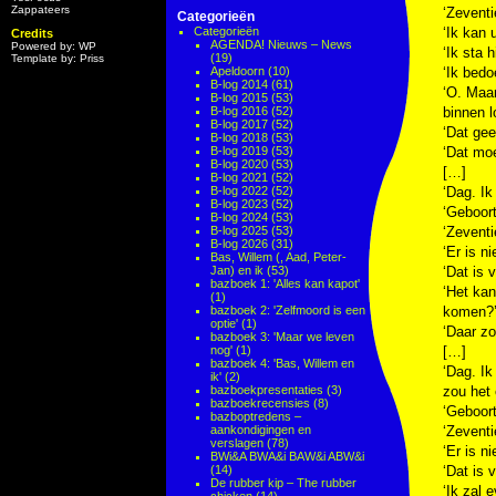
Zappateers
‘Zeventi
Categorieën
Categorieën
‘Ik kan 
Credits
AGENDA! Nieuws – News
Powered by: WP
‘Ik sta h
(19)
Template by: Priss
Apeldoorn
(10)
‘Ik bedo
B-log 2014
(61)
‘O. Maar
B-log 2015
(53)
B-log 2016
(52)
binnen l
B-log 2017
(52)
‘Dat gee
B-log 2018
(53)
B-log 2019
(53)
‘Dat moe
B-log 2020
(53)
[…]
B-log 2021
(52)
B-log 2022
(52)
‘Dag. Ik
B-log 2023
(52)
‘Geboor
B-log 2024
(53)
B-log 2025
(53)
‘Zeventi
B-log 2026
(31)
‘Er is n
Bas, Willem (, Aad, Peter-
Jan) en ik
(53)
‘Dat is 
bazboek 1: 'Alles kan kapot'
‘Het kan
(1)
bazboek 2: 'Zelfmoord is een
komen?
optie'
(1)
‘Daar zo
bazboek 3: 'Maar we leven
nog'
(1)
[…]
bazboek 4: 'Bas, Willem en
‘Dag. Ik
ik'
(2)
bazboekpresentaties
(3)
zou het 
bazboekrecensies
(8)
‘Geboor
bazboptredens –
aankondigingen en
‘Zeventi
verslagen
(78)
‘Er is n
BWi&A BWA&i BAW&i ABW&i
(14)
‘Dat is 
De rubber kip – The rubber
‘Ik zal e