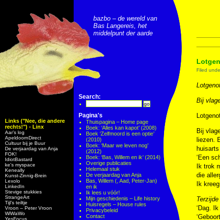
bazbo – de wereld van
Bas Langereis, het
middelpunt der aarde
Lotgen
Filed und
Lotgeno
Search:
Bij vlag
Pagina's
Lotgeno
Links ("Nee, die andere
Thuispagina – Home page
rechts!") - Linx
Boek: ‘Alles kan kapot’ (2008)
Bij vlag
Aar’s log
Boek ‘Zelfmoord is een optie’
ApeldoornDirect
liezen. 
(2010)
Cultuur bij je Buur
Boek: ‘Maar we leven nog’
huisarts
De verjaardag van Anja
(2012)
FOK!
‘Een sch
Boek: ‘Bas, Willem en ik’ (2014)
IdiotBastard
Overige publicaties
ke's myspace
Ik trok 
Helemaal stuk
Keneally
die aller
De verjaardag van Anja
Kunst-Zinnig-Brein
Bas, Willem (, Aad, Peter-Jan)
Lexolo
Ik kreeg
LinkedIn
en ik
Stevige stukkies
Ik lees u vóór!
StrangeArt
Mijn geschiedenis – Life history
Terzijde
Tijl’s teiltje
Huisregels – House rules
‘Dag. Ik
Vroon – Peter Vroon
Privacybeleid
WiWaWo
Contact
‘Geboor
YesFocus