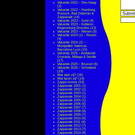
Vakantie 2022 – Den Haag
(3)
Vakantie 2022 – Hamburg,
Rostock, Bad Doberan &
Zappanale
(14)
Vakantie 2023 – Gent
(4)
Vakantie 2023 – Koblenz-
Regensburg-Dresden
(13)
Vakantie 2023 – Wenen
(5)
Vakantie 2024 (1) – Rouen
(4)
Vakantie 2024 (2) –
Montpellier-Valencia-
Barcelona-Lyon
(15)
Vakantie 2025 – Andalusië:
Granada, Málaga & Sevilla
(17)
Vakantie 2025 – Brussel
(6)
Vakantie 2026 – Schotland
(19)
Wat aten zij?
(19)
Wat lazen zij?
(14)
Zappa events
(53)
Zappanale 2001
(1)
Zappanale 2002
(1)
Zappanale 2003
(1)
Zappanale 2004
(1)
Zappanale 2005
(1)
Zappanale 2006
(6)
Zappanale 2007
(7)
Zappanale 2008
(6)
Zappanale 2009
(7)
Zappanale 2010
(5)
Zappanale 2011
(6)
Zappanale 2012
(7)
Zappanale 2013
(7)
Zappanale 2014
(8)