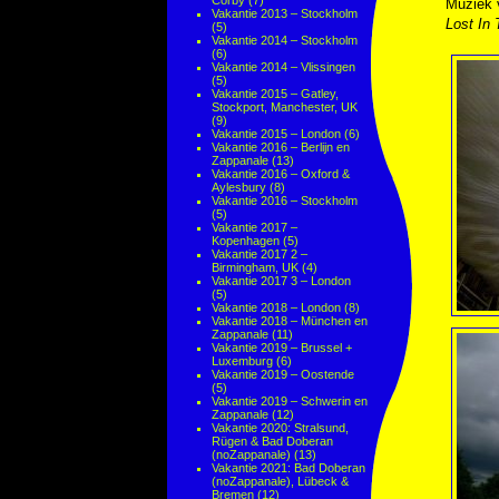
Corby
(7)
Muziek
Vakantie 2013 – Stockholm
Lost In 
(5)
Vakantie 2014 – Stockholm
(6)
Vakantie 2014 – Vlissingen
(5)
Vakantie 2015 – Gatley,
Stockport, Manchester, UK
(9)
Vakantie 2015 – London
(6)
Vakantie 2016 – Berlijn en
Zappanale
(13)
Vakantie 2016 – Oxford &
Aylesbury
(8)
Vakantie 2016 – Stockholm
(5)
Vakantie 2017 –
Kopenhagen
(5)
Vakantie 2017 2 –
Birmingham, UK
(4)
Vakantie 2017 3 – London
(5)
Vakantie 2018 – London
(8)
Vakantie 2018 – München en
Zappanale
(11)
Vakantie 2019 – Brussel +
Luxemburg
(6)
Vakantie 2019 – Oostende
(5)
Vakantie 2019 – Schwerin en
Zappanale
(12)
Vakantie 2020: Stralsund,
Rügen & Bad Doberan
(noZappanale)
(13)
Vakantie 2021: Bad Doberan
(noZappanale), Lübeck &
Bremen
(12)