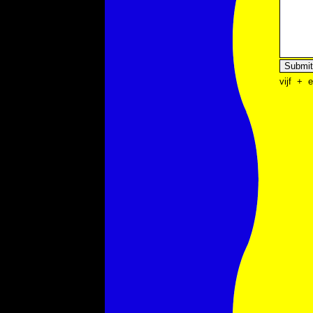
vijf
+
e