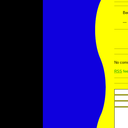
Be
— 
No comm
RSS
fee