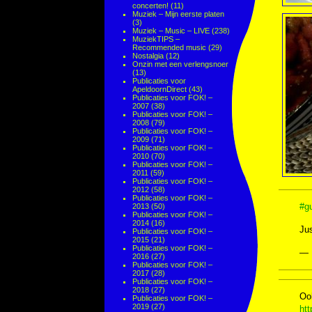
concerten!
(11)
Muziek – Mijn eerste platen
(3)
Muziek – Music – LIVE
(238)
MuziekTIPS –
Recommended music
(29)
Nostalgia
(12)
Onzin met een verlengsnoer
(13)
Publicaties voor
ApeldoornDirect
(43)
Publicaties voor FOK! –
2007
(38)
Publicaties voor FOK! –
2008
(79)
Publicaties voor FOK! –
2009
(71)
Publicaties voor FOK! –
2010
(70)
Publicaties voor FOK! –
2011
(59)
Publicaties voor FOK! –
2012
(58)
Publicaties voor FOK! –
#gu
2013
(50)
Publicaties voor FOK! –
2014
(16)
Ju
Publicaties voor FOK! –
2015
(21)
Publicaties voor FOK! –
— 
2016
(27)
Publicaties voor FOK! –
2017
(28)
Publicaties voor FOK! –
2018
(27)
Ooh
Publicaties voor FOK! –
2019
(27)
ht