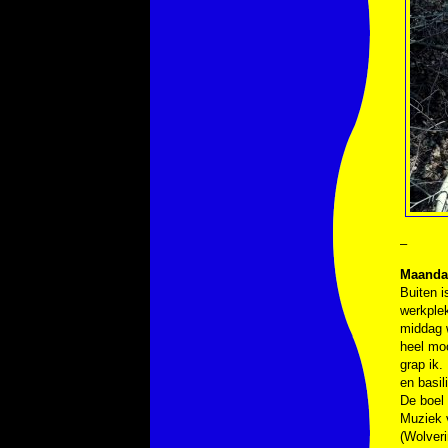
–
Maanda
Buiten i
werkplek
middag w
heel moo
grap ik.
en basil
De boel 
Muziek
(Wolver