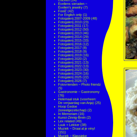
chicken
(14)
Eveliens sieraden –
Evelien's jewelry
(7)
FoolZ
(42)
For English only
(1)
Fotogalerij 2007-2009
(48)
Fotogalerij 2010
(23)
Fotogalerij 2011
(17)
Fotogalerij 2012
(50)
Fotogalerij 2013
(46)
Fotogalerij 2014
(29)
Fotogalerij 2015
(33)
Fotogalerij 2016
(12)
Fotogalerij 2017
(8)
Fotogalerij 2018
(9)
Fotogalerij 2019
(16)
Fotogalerij 2020
(2)
Fotogalerij 2021
(13)
Fotogalerij 2022
(13)
Fotogalerij 2023
(30)
Fotogalerij 2024
(16)
Fotogalerij 2025
(22)
Fotogalerij 2026
(7)
Fotovrienden – Photo friendz
(5)
Gastronomie – Gastronomy
(76)
Helemaal stuk (voorheen:
De verjaardag van Anja)
(25)
Hoop Gedoe
(toneelgezelschap)
(2)
In Memoriam
(16)
Kunst-Zinnig-Brein
(2)
Lex related
(49)
Luuk = Lekker
(38)
Muziek – Draai al je vinyl
(151)
Muziek – Klassieke