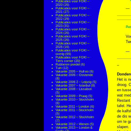
Publicaties voor FOK! –
2020
(26)
— 
Publicaties voor FOK! –
2021
(27)
Publicaties voor FOK! –
2022
(29)
Publicaties voor FOK! –
2023
(31)
#wr
Publicaties voor FOK! –
2024
(26)
Voo
Publicaties voor FOK! –
2025
(26)
Tw
Publicaties voor FOK! –
2026
(16)
Publicaties voor FOK! –
— 
overig
(69)
Publicaties voor FOK! –
Tim's corner
(20)
Rubberen poedel
(6)
–
Tuin
(12)
Vakantie 2005 – Hull eo
(6)
Donder
Vakantie 2006 – Oostende
(8)
Het is n
Vakantie 2006 2 – Leipzig
(5)
droog. 
Vakantie 2007 – Istanbul
(8)
Vakantie 2008 – Lissabon
en tusse
(5)
wat mede
Vakantie 2009 – Praag
(5)
Vakantie 2010 – Stockholm
Restant
(6)
tafel. H
Vakantie 2011 – London
(6)
Vakantie 2011 – Stockholm
de kalfs
(5)
de dis w
Vakantie 2012 – Stockholm
(7)
om te ga
Vakantie 2012 – Wenen
(5)
slapen.
Vakantie 2013 – London &