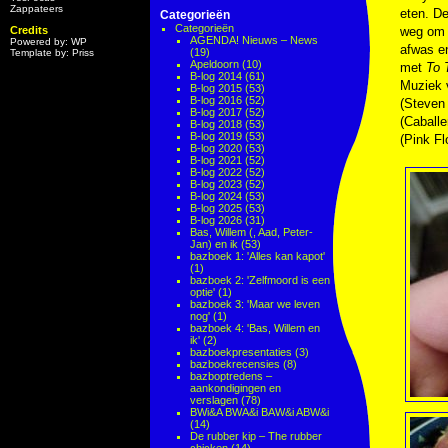
Zappateers
eten. De
Categorieën
Categorieën
Credits
weg om 
AGENDA! Nieuws – News
Powered by: WP
afwas en
(19)
Template by: Priss
Apeldoorn
(10)
met
To 
B-log 2014
(61)
Muziek
B-log 2015
(53)
B-log 2016
(52)
(Steven
B-log 2017
(52)
(Caball
B-log 2018
(53)
B-log 2019
(53)
(Pink Fl
B-log 2020
(53)
B-log 2021
(52)
B-log 2022
(52)
B-log 2023
(52)
B-log 2024
(53)
B-log 2025
(53)
B-log 2026
(31)
Bas, Willem (, Aad, Peter-
Jan) en ik
(53)
bazboek 1: 'Alles kan kapot'
(1)
bazboek 2: 'Zelfmoord is een
optie'
(1)
bazboek 3: 'Maar we leven
nog'
(1)
bazboek 4: 'Bas, Willem en
ik'
(2)
bazboekpresentaties
(3)
bazboekrecensies
(8)
bazboptredens –
aankondigingen en
verslagen
(78)
BWi&A BWA&i BAW&i ABW&i
(14)
De rubber kip – The rubber