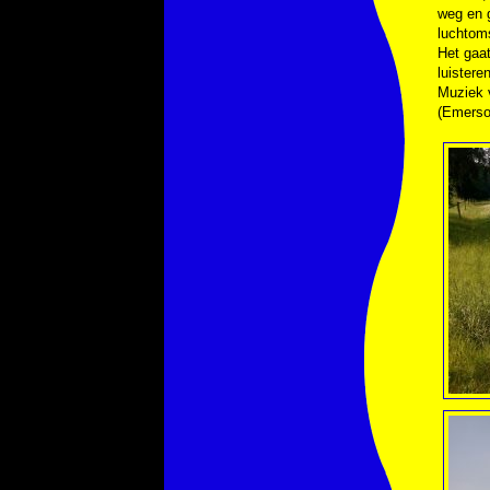
weg en 
luchtom
Het gaat
luistere
Muziek 
(Emerso