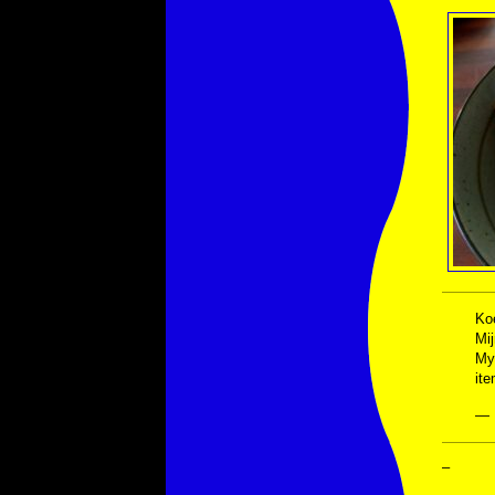
Koe
Mij
My 
it
— 
–