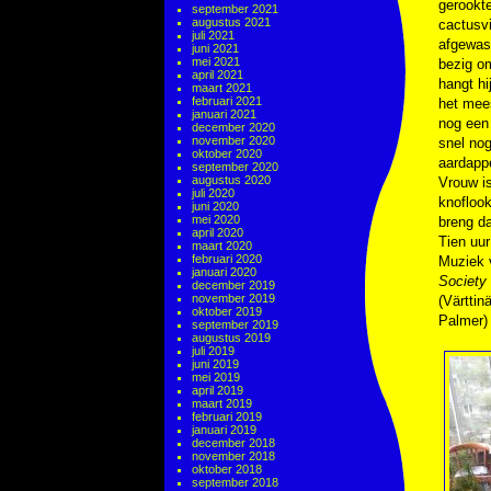
gerookte
september 2021
augustus 2021
cactusvi
juli 2021
afgewass
juni 2021
mei 2021
bezig o
april 2021
hangt hi
maart 2021
februari 2021
het mees
januari 2021
nog een 
december 2020
november 2020
snel nog
oktober 2020
aardapp
september 2020
augustus 2020
Vrouw is
juli 2020
knoflook
juni 2020
mei 2020
breng da
april 2020
Tien uur
maart 2020
februari 2020
Muziek
januari 2020
Society
december 2019
november 2019
(Värttin
oktober 2019
Palmer)
september 2019
augustus 2019
juli 2019
juni 2019
mei 2019
april 2019
maart 2019
februari 2019
januari 2019
december 2018
november 2018
oktober 2018
september 2018