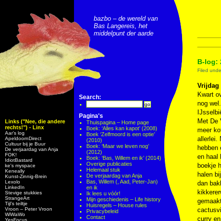
bazbo – de wereld van
Bas Langereis, het
middelpunt der aarde
B-log:
Filed und
Vrijdag
Kwart ov
Search:
nog wel.
IJsselbi
Pagina's
Met De 
Links ("Nee, die andere
Thuispagina – Home page
rechts!") - Linx
Boek: ‘Alles kan kapot’ (2008)
meer kof
Aar’s log
Boek ‘Zelfmoord is een optie’
allerlei
ApeldoornDirect
(2010)
Cultuur bij je Buur
Boek: ‘Maar we leven nog’
hebben 
De verjaardag van Anja
(2012)
FOK!
en haal 
Boek: ‘Bas, Willem en ik’ (2014)
IdiotBastard
Overige publicaties
boekje h
ke's myspace
Helemaal stuk
Keneally
halen bi
De verjaardag van Anja
Kunst-Zinnig-Brein
Bas, Willem (, Aad, Peter-Jan)
Lexolo
dan bakk
LinkedIn
en ik
kikkere
Stevige stukkies
Ik lees u vóór!
StrangeArt
Mijn geschiedenis – Life history
gemaakt
Tijl’s teiltje
Huisregels – House rules
Vroon – Peter Vroon
cactusvi
Privacybeleid
WiWaWo
Contact
curry en
YesFocus