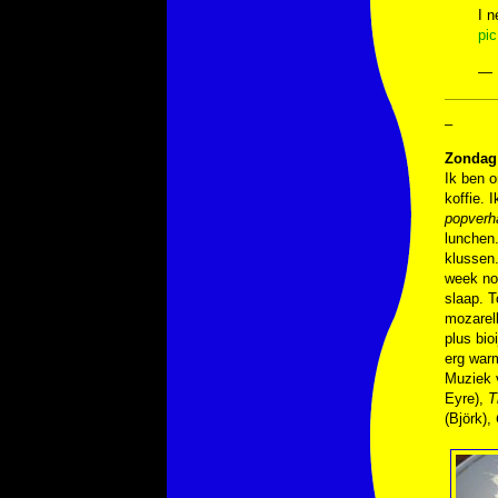
I n
pi
— 
–
Zondag 
Ik ben o
koffie. 
popverh
lunchen.
klussen
week nod
slaap. 
mozarell
plus bio
erg warm
Muziek
Eyre),
T
(Björk),