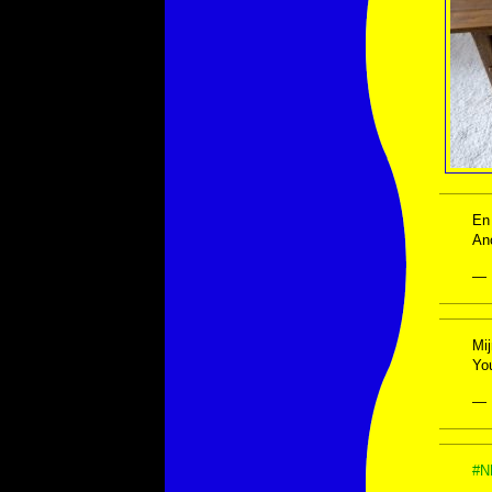
En
An
— 
Mi
Yo
— 
#N