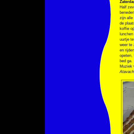
Zaterda
Half zev
beneden 
zijn all
de plaat
koffie o
lunchen
uurtje t
weer te 
en rijde
opeten, 
bed ga.
Muziek 
Atavach