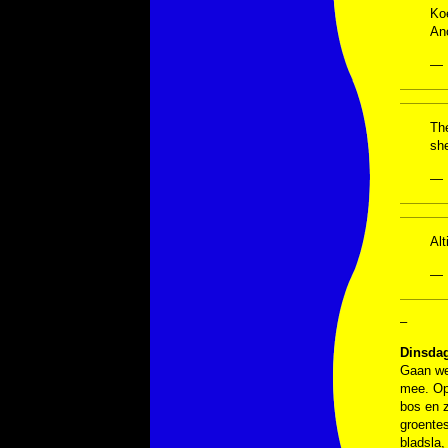
Koe
Ano
— 
Th
sh
— 
Alt
— 
–
Dinsdag
Gaan we.
mee. Op 
bos en z
groentes
bladsla,