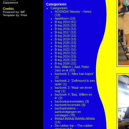
Zappateers
Categorieën
Categorieën
Credits
AGENDA! Nieuws – News
Powered by: WP
(19)
Template by: Priss
Apeldoorn
(10)
B-log 2014
(61)
B-log 2015
(53)
B-log 2016
(52)
B-log 2017
(52)
B-log 2018
(53)
B-log 2019
(53)
B-log 2020
(53)
B-log 2021
(52)
B-log 2022
(52)
B-log 2023
(52)
B-log 2024
(53)
B-log 2025
(53)
B-log 2026
(31)
Bas, Willem (, Aad, Peter-
Jan) en ik
(53)
bazboek 1: 'Alles kan kapot'
(1)
bazboek 2: 'Zelfmoord is een
optie'
(1)
bazboek 3: 'Maar we leven
nog'
(1)
bazboek 4: 'Bas, Willem en
ik'
(2)
bazboekpresentaties
(3)
bazboekrecensies
(8)
bazboptredens –
aankondigingen en
verslagen
(78)
BWi&A BWA&i BAW&i ABW&i
(14)
De rubber kip – The rubber