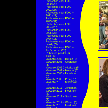
Publicaties voor FOK! –
2020
(26)
Publicaties voor FOK! –
2021
(27)
Publicaties voor FOK! –
2022
(29)
Publicaties voor FOK! –
2023
(31)
Publicaties voor FOK! –
2024
(26)
Publicaties voor FOK! –
2025
(26)
Publicaties voor FOK! –
2026
(16)
Publicaties voor FOK! –
overig
(69)
Publicaties voor FOK! –
Tim's corner
(20)
Rubberen poedel
(6)
Tuin
(12)
Vakantie 2005 – Hull eo
(6)
Vakantie 2006 – Oostende
(8)
Vakantie 2006 2 – Leipzig
(5)
Vakantie 2007 – Istanbul
(8)
Vakantie 2008 – Lissabon
(5)
Vakantie 2009 – Praag
(5)
Vakantie 2010 – Stockholm
(6)
Vakantie 2011 – London
(6)
Vakantie 2011 – Stockholm
(5)
Vakantie 2012 – Stockholm
(7)
Vakantie 2012 – Wenen
(5)
Vakantie 2013 – London &