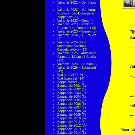
Vakantie 2022 – Den Haag
(3)
Vakantie 2022 – Hamburg,
Rostock, Bad Doberan &
Zappanale
(14)
–
Vakantie 2023 – Gent
(4)
Vakantie 2023 – Koblenz-
Regensburg-Dresden
(13)
Vakantie 2023 – Wenen
(5)
Fi
Vakantie 2024 (1) – Rouen
Va
(4)
Vakantie 2024 (2) –
Montpellier-Valencia-
— 
Barcelona-Lyon
(15)
Vakantie 2025 – Andalusië:
Granada, Málaga & Sevilla
(17)
Vakantie 2025 – Brussel
(6)
Wil
Vakantie 2026 – Schotland
(19)
Wat aten zij?
(19)
— 
Wat lazen zij?
(14)
Zappa events
(53)
Zappanale 2001
(1)
Zappanale 2002
(1)
Zappanale 2003
(1)
Dat
Zappanale 2004
(1)
Zappanale 2005
(1)
Zappanale 2006
(6)
Fo
Zappanale 2007
(7)
Zappanale 2008
(6)
Zappanale 2009
(7)
— 
Zappanale 2010
(5)
Zappanale 2011
(6)
Zappanale 2012
(7)
Zappanale 2013
(7)
Meer fot
Zappanale 2014
(8)