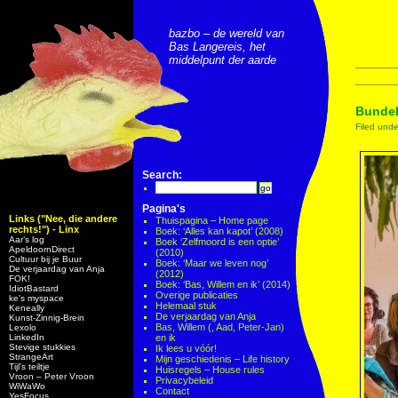
bazbo – de wereld van
Bas Langereis, het
middelpunt der aarde
Bundel
Filed und
Search:
Pagina's
Links ("Nee, die andere
Thuispagina – Home page
rechts!") - Linx
Boek: ‘Alles kan kapot’ (2008)
Aar’s log
Boek ‘Zelfmoord is een optie’
ApeldoornDirect
(2010)
Cultuur bij je Buur
Boek: ‘Maar we leven nog’
De verjaardag van Anja
(2012)
FOK!
Boek: ‘Bas, Willem en ik’ (2014)
IdiotBastard
Overige publicaties
ke's myspace
Helemaal stuk
Keneally
De verjaardag van Anja
Kunst-Zinnig-Brein
Bas, Willem (, Aad, Peter-Jan)
Lexolo
LinkedIn
en ik
Stevige stukkies
Ik lees u vóór!
StrangeArt
Mijn geschiedenis – Life history
Tijl’s teiltje
Huisregels – House rules
Vroon – Peter Vroon
Privacybeleid
WiWaWo
Contact
YesFocus