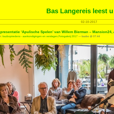
Bas Langereis leest u
02-10-2017
presentatie ‘Apulische Spelen’ van Willem Bierman – Mansion24,
er:
bazboptredens - aankondigingen en verslagen
,
Fotogalerij 2017
— bazbo @ 07:44