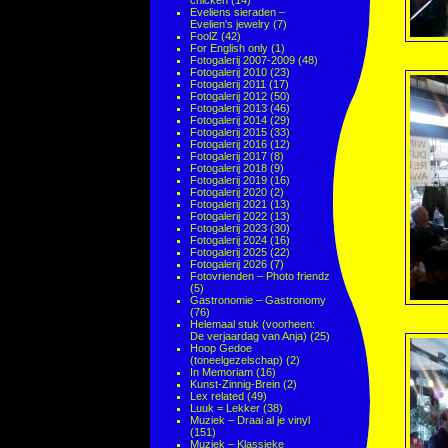
chicken
(14)
Eveliens sieraden –
Evelien's jewelry
(7)
FoolZ
(42)
For English only
(1)
Fotogalerij 2007-2009
(48)
Fotogalerij 2010
(23)
Fotogalerij 2011
(17)
Fotogalerij 2012
(50)
Fotogalerij 2013
(46)
Fotogalerij 2014
(29)
Fotogalerij 2015
(33)
Fotogalerij 2016
(12)
Fotogalerij 2017
(8)
Fotogalerij 2018
(9)
Fotogalerij 2019
(16)
Fotogalerij 2020
(2)
Fotogalerij 2021
(13)
Fotogalerij 2022
(13)
Fotogalerij 2023
(30)
Fotogalerij 2024
(16)
Fotogalerij 2025
(22)
Fotogalerij 2026
(7)
Fotovrienden – Photo friendz
(5)
Gastronomie – Gastronomy
(76)
Helemaal stuk (voorheen:
De verjaardag van Anja)
(25)
Hoop Gedoe
(toneelgezelschap)
(2)
In Memoriam
(16)
Kunst-Zinnig-Brein
(2)
Lex related
(49)
Luuk = Lekker
(38)
Muziek – Draai al je vinyl
(151)
Muziek – Klassieke