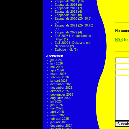
Zappanale 2015
(10)
Zappanale 2016
(9)
Zappanale 2017
(7)
Zappanale 2018
(4)
Zappanale 2019
(8)
Zappanale 2020 (ZN 30,5)
(5)
Zappanale 2021 (ZN 30,75)
(4)
No comm
Zappanale 2022
(4)
ZpZ 2007 in Nederland en
België
(1)
RSS
fee
ZpZ 2009 in Duitsland en
Nederland
(2)
Zwödse mök
(3)
Archieven
juli 2026
juni 2026
mei 2026
april 2026
maart 2026
februari 2026
januari 2026
december 2025
november 2025
oktober 2025
september 2025
augustus 2025
juli 2025
juni 2025
mei 2025
april 2025
maart 2025
februari 2025
januari 2025
december 2024