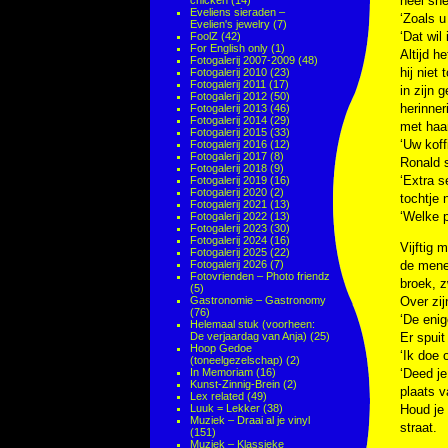
heel sne
chicken
(14)
Eveliens sieraden –
‘Zoals u
Evelien's jewelry
(7)
‘Dat wil 
FoolZ
(42)
For English only
(1)
Altijd h
Fotogalerij 2007-2009
(48)
hij niet
Fotogalerij 2010
(23)
Fotogalerij 2011
(17)
in zijn 
Fotogalerij 2012
(50)
herinne
Fotogalerij 2013
(46)
Fotogalerij 2014
(29)
met haa
Fotogalerij 2015
(33)
‘Uw koff
Fotogalerij 2016
(12)
Fotogalerij 2017
(8)
Ronald s
Fotogalerij 2018
(9)
‘Extra s
Fotogalerij 2019
(16)
Fotogalerij 2020
(2)
tochtje 
Fotogalerij 2021
(13)
‘Welke p
Fotogalerij 2022
(13)
Fotogalerij 2023
(30)
Fotogalerij 2024
(16)
Vijftig 
Fotogalerij 2025
(22)
Fotogalerij 2026
(7)
de menee
Fotovrienden – Photo friendz
broek, z
(5)
Gastronomie – Gastronomy
Over zij
(76)
‘De enig
Helemaal stuk (voorheen:
De verjaardag van Anja)
(25)
Er spuit
Hoop Gedoe
‘Ik doe
(toneelgezelschap)
(2)
In Memoriam
(16)
‘Deed je
Kunst-Zinnig-Brein
(2)
plaats v
Lex related
(49)
Luuk = Lekker
(38)
Houd je 
Muziek – Draai al je vinyl
straat.
(151)
Muziek – Klassieke