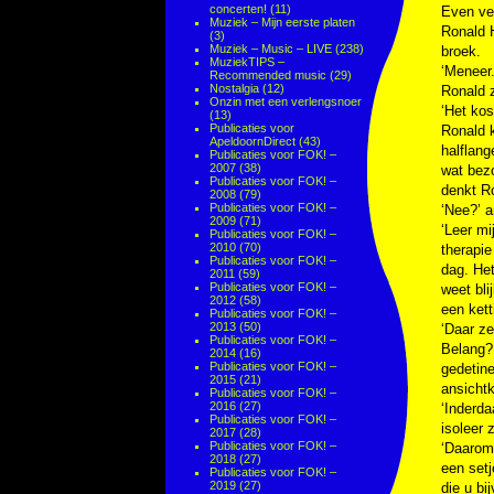
concerten!
(11)
Even ver
Muziek – Mijn eerste platen
Ronald 
(3)
Muziek – Music – LIVE
(238)
broek.
MuziekTIPS –
‘Meneer
Recommended music
(29)
Nostalgia
(12)
Ronald z
Onzin met een verlengsnoer
‘Het kos
(13)
Publicaties voor
Ronald k
ApeldoornDirect
(43)
halflang
Publicaties voor FOK! –
2007
(38)
wat bezo
Publicaties voor FOK! –
denkt Ro
2008
(79)
Publicaties voor FOK! –
‘Nee?’ a
2009
(71)
‘Leer mi
Publicaties voor FOK! –
2010
(70)
therapie
Publicaties voor FOK! –
dag. Het
2011
(59)
Publicaties voor FOK! –
weet bli
2012
(58)
een kett
Publicaties voor FOK! –
2013
(50)
‘Daar z
Publicaties voor FOK! –
Belang?
2014
(16)
Publicaties voor FOK! –
gedetin
2015
(21)
ansichtk
Publicaties voor FOK! –
2016
(27)
‘Inderda
Publicaties voor FOK! –
isoleer z
2017
(28)
Publicaties voor FOK! –
‘Daarom
2018
(27)
een setj
Publicaties voor FOK! –
2019
(27)
die u bi