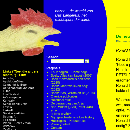
bazbo – de wereld van
Bas Langereis, het
middelpunt der aarde
De neu
Filed und
Ronald 
Search:
Ronald 
‘Hebt u 
Pagina's
Hij kijk
Links ("Nee, die andere
Thuispagina – Home page
PETS! D
rechts!") - Linx
Boek: ‘Alles kan kapot’ (2008)
Aar’s log
Boek ‘Zelfmoord is een optie’
erachter
ApeldoornDirect
(2010)
Cultuur bij je Buur
Ronald H
Boek: ‘Maar we leven nog’
De verjaardag van Anja
(2012)
hakkenb
FOK!
Boek: ‘Bas, Willem en ik’ (2014)
IdiotBastard
Overige publicaties
ke's myspace
Waarhee
Helemaal stuk
Keneally
De verjaardag van Anja
Kunst-Zinnig-Brein
wel, maa
Bas, Willem (, Aad, Peter-Jan)
Lexolo
optie, m
LinkedIn
en ik
Stevige stukkies
Ik lees u vóór!
en reser
StrangeArt
Mijn geschiedenis – Life history
Tijl’s teiltje
Ronald H
Huisregels – House rules
Vroon – Peter Vroon
Privacybeleid
nodig? Z
WiWaWo
Contact
YesFocus