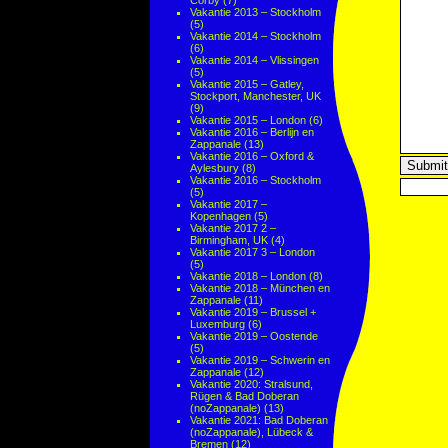
Corby
(7)
Vakantie 2013 – Stockholm
(5)
Vakantie 2014 – Stockholm
(6)
Vakantie 2014 – Vlissingen
(5)
Vakantie 2015 – Gatley,
Stockport, Manchester, UK
(9)
Vakantie 2015 – London
(6)
Vakantie 2016 – Berlijn en
Zappanale
(13)
Vakantie 2016 – Oxford &
Aylesbury
(8)
Vakantie 2016 – Stockholm
(5)
Vakantie 2017 –
Kopenhagen
(5)
Vakantie 2017 2 –
Birmingham, UK
(4)
Vakantie 2017 3 – London
(5)
Vakantie 2018 – London
(8)
Vakantie 2018 – München en
Zappanale
(11)
Vakantie 2019 – Brussel +
Luxemburg
(6)
Vakantie 2019 – Oostende
(5)
Vakantie 2019 – Schwerin en
Zappanale
(12)
Vakantie 2020: Stralsund,
Rügen & Bad Doberan
(noZappanale)
(13)
Vakantie 2021: Bad Doberan
(noZappanale), Lübeck &
Bremen
(12)