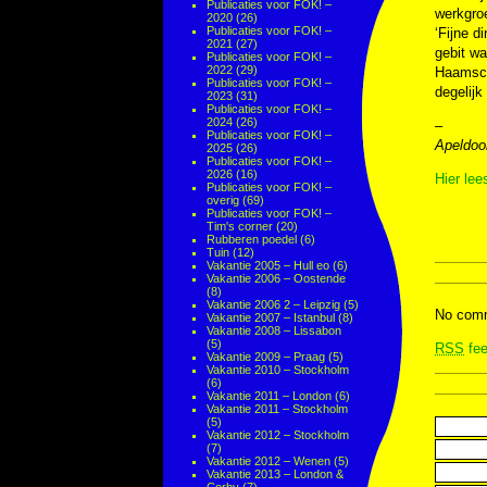
Publicaties voor FOK! –
werkgroe
2020
(26)
Publicaties voor FOK! –
‘Fijne d
2021
(27)
gebit wa
Publicaties voor FOK! –
2022
(29)
Haamscha
Publicaties voor FOK! –
degelijk
2023
(31)
Publicaties voor FOK! –
2024
(26)
–
Publicaties voor FOK! –
Apeldoo
2025
(26)
Publicaties voor FOK! –
2026
(16)
Hier lee
Publicaties voor FOK! –
overig
(69)
Publicaties voor FOK! –
Tim's corner
(20)
Rubberen poedel
(6)
Tuin
(12)
Vakantie 2005 – Hull eo
(6)
Vakantie 2006 – Oostende
(8)
Vakantie 2006 2 – Leipzig
(5)
No comm
Vakantie 2007 – Istanbul
(8)
Vakantie 2008 – Lissabon
(5)
RSS
fee
Vakantie 2009 – Praag
(5)
Vakantie 2010 – Stockholm
(6)
Vakantie 2011 – London
(6)
Vakantie 2011 – Stockholm
(5)
Vakantie 2012 – Stockholm
(7)
Vakantie 2012 – Wenen
(5)
Vakantie 2013 – London &