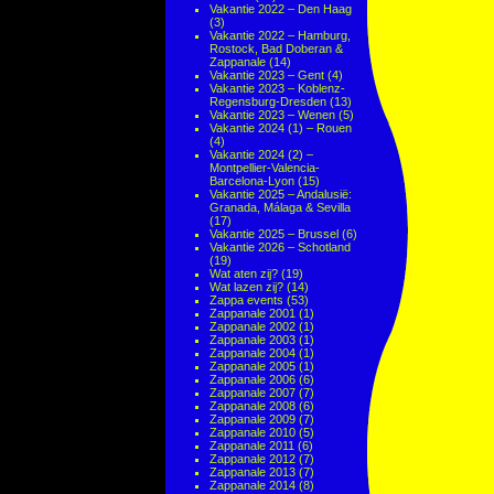
Vakantie 2022 – Den Haag
(3)
Vakantie 2022 – Hamburg,
Rostock, Bad Doberan &
Zappanale
(14)
Vakantie 2023 – Gent
(4)
Vakantie 2023 – Koblenz-
Regensburg-Dresden
(13)
Vakantie 2023 – Wenen
(5)
Vakantie 2024 (1) – Rouen
(4)
Vakantie 2024 (2) –
Montpellier-Valencia-
Barcelona-Lyon
(15)
Vakantie 2025 – Andalusië:
Granada, Málaga & Sevilla
(17)
Vakantie 2025 – Brussel
(6)
Vakantie 2026 – Schotland
(19)
Wat aten zij?
(19)
Wat lazen zij?
(14)
Zappa events
(53)
Zappanale 2001
(1)
Zappanale 2002
(1)
Zappanale 2003
(1)
Zappanale 2004
(1)
Zappanale 2005
(1)
Zappanale 2006
(6)
Zappanale 2007
(7)
Zappanale 2008
(6)
Zappanale 2009
(7)
Zappanale 2010
(5)
Zappanale 2011
(6)
Zappanale 2012
(7)
Zappanale 2013
(7)
Zappanale 2014
(8)