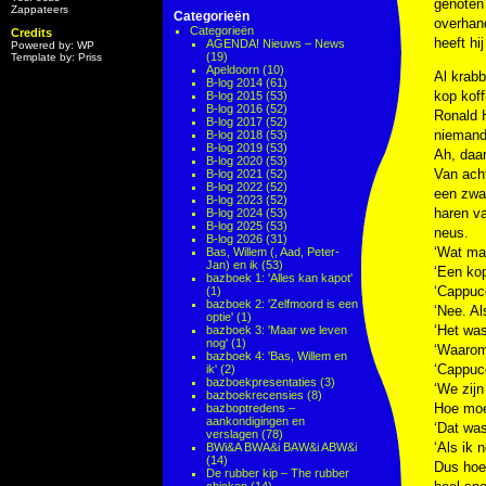
genoten
Zappateers
Categorieën
overhand
Categorieën
Credits
heeft hi
AGENDA! Nieuws – News
Powered by: WP
(19)
Template by: Priss
Apeldoorn
(10)
Al krabb
B-log 2014
(61)
kop koff
B-log 2015
(53)
B-log 2016
(52)
Ronald H
B-log 2017
(52)
niemand.
B-log 2018
(53)
B-log 2019
(53)
Ah, daar
B-log 2020
(53)
Van ach
B-log 2021
(52)
B-log 2022
(52)
een zwar
B-log 2023
(52)
haren va
B-log 2024
(53)
B-log 2025
(53)
neus.
B-log 2026
(31)
‘Wat mag
Bas, Willem (, Aad, Peter-
Jan) en ik
(53)
‘Een kop
bazboek 1: 'Alles kan kapot'
‘Cappuc
(1)
bazboek 2: 'Zelfmoord is een
‘Nee. Al
optie'
(1)
‘Het wa
bazboek 3: 'Maar we leven
nog'
(1)
‘Waarom 
bazboek 4: 'Bas, Willem en
‘Cappucc
ik'
(2)
bazboekpresentaties
(3)
‘We zijn
bazboekrecensies
(8)
Hoe moei
bazboptredens –
aankondigingen en
‘Dat was
verslagen
(78)
‘Als ik 
BWi&A BWA&i BAW&i ABW&i
(14)
Dus hoef
De rubber kip – The rubber