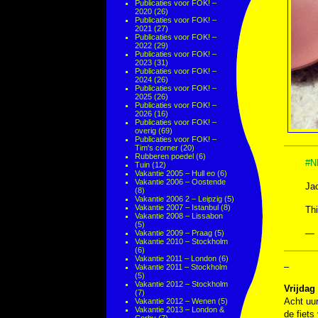
Publicaties voor FOK! –
2020
(26)
Publicaties voor FOK! –
2021
(27)
Publicaties voor FOK! –
2022
(29)
Publicaties voor FOK! –
2023
(31)
Publicaties voor FOK! –
2024
(26)
Publicaties voor FOK! –
2025
(26)
Publicaties voor FOK! –
2026
(16)
Publicaties voor FOK! –
overig
(69)
Publicaties voor FOK! –
Tim's corner
(20)
Rubberen poedel
(6)
#N
Tuin
(12)
Vakantie 2005 – Hull eo
(6)
Vakantie 2006 – Oostende
Jac
(8)
Vakantie 2006 2 – Leipzig
(5)
Vakantie 2007 – Istanbul
(8)
Thi
Vakantie 2008 – Lissabon
(5)
— 
Vakantie 2009 – Praag
(5)
Vakantie 2010 – Stockholm
(6)
Vakantie 2011 – London
(6)
–
Vakantie 2011 – Stockholm
(5)
Vakantie 2012 – Stockholm
Vrijdag
(7)
Acht uur
Vakantie 2012 – Wenen
(5)
Vakantie 2013 – London &
de fiets