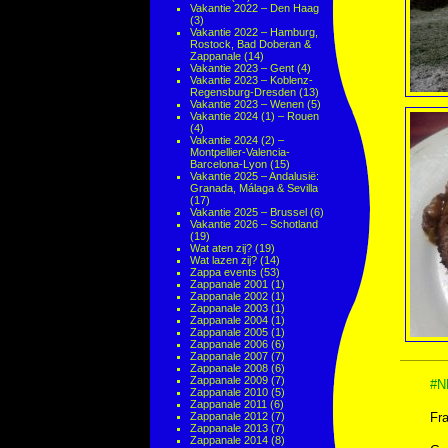
Vakantie 2022 – Den Haag
(3)
Vakantie 2022 – Hamburg,
Rostock, Bad Doberan &
Zappanale
(14)
Vakantie 2023 – Gent
(4)
Vakantie 2023 – Koblenz-
Regensburg-Dresden
(13)
Vakantie 2023 – Wenen
(5)
Vakantie 2024 (1) – Rouen
(4)
Vakantie 2024 (2) –
Montpellier-Valencia-
Barcelona-Lyon
(15)
Vakantie 2025 – Andalusië:
Granada, Málaga & Sevilla
(17)
Vakantie 2025 – Brussel
(6)
Vakantie 2026 – Schotland
(19)
Wat aten zij?
(19)
Wat lazen zij?
(14)
Zappa events
(53)
Zappanale 2001
(1)
Zappanale 2002
(1)
Zappanale 2003
(1)
Zappanale 2004
(1)
Zappanale 2005
(1)
Zappanale 2006
(6)
Zappanale 2007
(7)
Zappanale 2008
(6)
Zappanale 2009
(7)
#N
Zappanale 2010
(5)
Zappanale 2011
(6)
Zappanale 2012
(7)
Fra
Zappanale 2013
(7)
Zappanale 2014
(8)