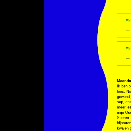
— 
#N
— 
#N
— 
–
Maanda
Ik ben o
lees. No
gewend,
sap, enz
meer lez
mijn Oud
Soeren. 
bijprat
kwalen g