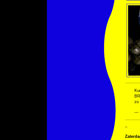
Ku
BR
zo
— 
–
Zaterda