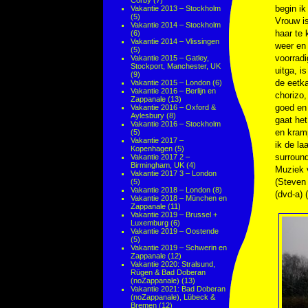
Corby
(7)
begin ik
Vakantie 2013 – Stockholm
(5)
Vrouw is
Vakantie 2014 – Stockholm
haar te 
(6)
Vakantie 2014 – Vlissingen
weer en 
(5)
voorradi
Vakantie 2015 – Gatley,
Stockport, Manchester, UK
uitga, i
(9)
de eetka
Vakantie 2015 – London
(6)
Vakantie 2016 – Berlijn en
chorizo,
Zappanale
(13)
goed en 
Vakantie 2016 – Oxford &
Aylesbury
(8)
gaat het
Vakantie 2016 – Stockholm
en kram
(5)
Vakantie 2017 –
ik de la
Kopenhagen
(5)
surround
Vakantie 2017 2 –
Birmingham, UK
(4)
Muziek
Vakantie 2017 3 – London
(Steven
(5)
Vakantie 2018 – London
(8)
(dvd-a)
Vakantie 2018 – München en
Zappanale
(11)
Vakantie 2019 – Brussel +
Luxemburg
(6)
Vakantie 2019 – Oostende
(5)
Vakantie 2019 – Schwerin en
Zappanale
(12)
Vakantie 2020: Stralsund,
Rügen & Bad Doberan
(noZappanale)
(13)
Vakantie 2021: Bad Doberan
(noZappanale), Lübeck &
Bremen
(12)