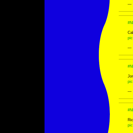
— 
#N
Cal
pi
— 
#N
Jon
pi
— 
#N
Ri
pi