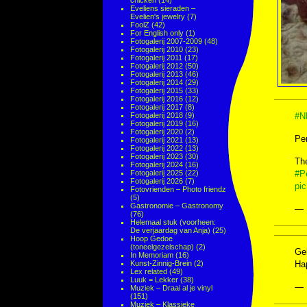
chicken
(14)
Eveliens sieraden –
Evelien's jewelry
(7)
FoolZ
(42)
For English only
(1)
Fotogalerij 2007-2009
(48)
Fotogalerij 2010
(23)
Fotogalerij 2011
(17)
Fotogalerij 2012
(50)
Fotogalerij 2013
(46)
Fotogalerij 2014
(29)
Fotogalerij 2015
(33)
Fotogalerij 2016
(12)
Fotogalerij 2017
(8)
Fotogalerij 2018
(9)
#N
Fotogalerij 2019
(16)
Fotogalerij 2020
(2)
Pen
Fotogalerij 2021
(13)
Fotogalerij 2022
(13)
Fotogalerij 2023
(30)
The
Fotogalerij 2024
(16)
Fotogalerij 2025
(22)
#P
Fotogalerij 2026
(7)
pi
Fotovrienden – Photo friendz
(5)
Gastronomie – Gastronomy
— 
(76)
Helemaal stuk (voorheen:
De verjaardag van Anja)
(25)
Hoop Gedoe
(toneelgezelschap)
(2)
Gel
In Memoriam
(16)
Kunst-Zinnig-Brein
(2)
Ha
Lex related
(49)
Luuk = Lekker
(38)
— 
Muziek – Draai al je vinyl
(151)
Muziek – Klassieke