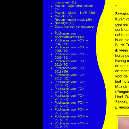
concerten!
(11)
–
Muziek – Mijn eerste platen
(3)
Muziek – Music – LIVE
(238)
Zaterda
MuziekTIPS –
Kwart vo
Recommended music
(29)
Nostalgia
(12)
geeneens
Onzin met een verlengsnoer
denk da
(13)
Publicaties voor
ochtend
ApeldoornDirect
(43)
is de ni
Publicaties voor FOK! –
2007
(38)
Bij de T
Publicaties voor FOK! –
ik vlees
2008
(79)
Publicaties voor FOK! –
koriande
2009
(71)
twintig 
Publicaties voor FOK! –
2010
(70)
de spru
Publicaties voor FOK! –
en most
2011
(59)
Publicaties voor FOK! –
voor de 
2012
(58)
laat hor
Publicaties voor FOK! –
2013
(50)
Muziek
Publicaties voor FOK! –
(Pengui
2014
(16)
Publicaties voor FOK! –
Live! ‘D
2015
(21)
Zappa),
Publicaties voor FOK! –
2016
(27)
Emerson
Publicaties voor FOK! –
2017
(28)
Publicaties voor FOK! –
2018
(27)
Publicaties voor FOK! –
2019
(27)