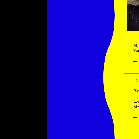
Mij
Yo
— 
#N
Big
Lo
Me
— 
–