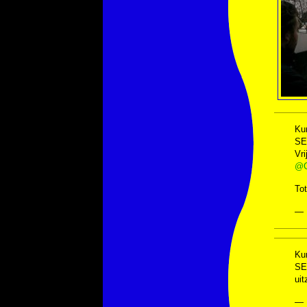
Kun
SE
Vri
@C
To
— 
Ku
SE
ui
— 