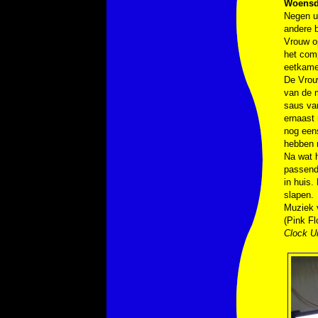
Woensd
Negen uu
andere b
Vrouw op
het comp
eetkamer
De Vrou
van de m
saus van
ernaast 
nog een
hebben 
Na wat 
passend
in huis.
slapen.
Muziek
(Pink Fl
Clock 