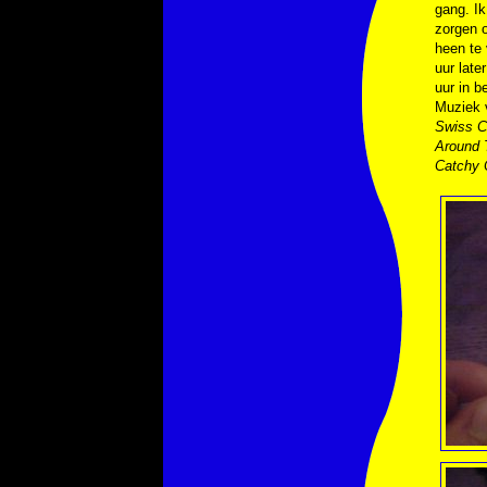
gang. Ik
zorgen 
heen te 
uur late
uur in b
Muziek
Swiss C
Around 
Catchy 