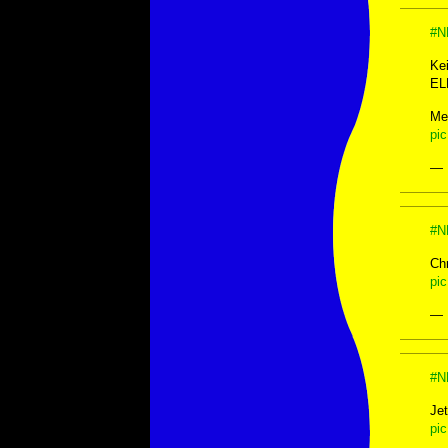
#N
Ke
ELP
Me
pi
— 
#N
Chr
pi
— 
#N
Jet
pi