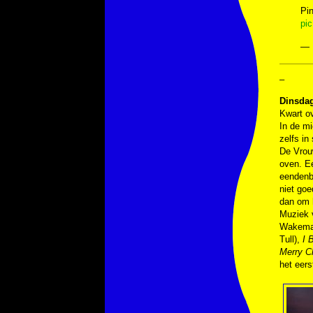
Pin
pic
— 
–
Dinsda
Kwart o
In de mi
zelfs in
De Vrouw
oven. E
eendenbo
niet goe
dan om h
Muziek
Wakema
Tull),
I 
Merry C
het eers