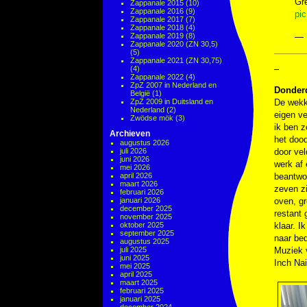
Gr
Zappanale 2015
(10)
Zappanale 2016
(9)
pic
Zappanale 2017
(7)
Zappanale 2018
(4)
Zappanale 2019
(8)
— 
Zappanale 2020 (ZN 30,5)
(5)
Zappanale 2021 (ZN 30,75)
–
(4)
Zappanale 2022
(4)
ZpZ 2007 in Nederland en
Donder
België
(1)
ZpZ 2009 in Duitsland en
De wekke
Nederland
(2)
eigen v
Zwödse mök
(3)
ik ben z
Archieven
het dood
augustus 2026
juli 2026
door vel
juni 2026
werk af 
mei 2026
april 2026
beantwoo
maart 2026
zeven z
februari 2026
januari 2026
oven, g
december 2025
restant 
november 2025
oktober 2025
klaar. I
september 2025
naar bed
augustus 2025
juli 2025
Muziek
juni 2025
Inch Nai
mei 2025
april 2025
maart 2025
februari 2025
januari 2025