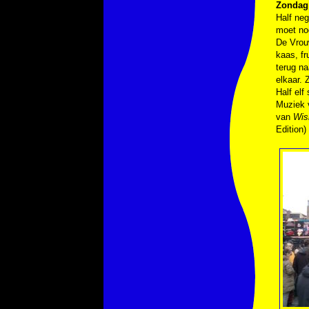
Zondag
Half neg
moet no
De Vrouw
kaas, fr
terug na
elkaar.
Half elf
Muziek
van
Wis
Edition)