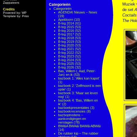
Zappateers
Muziek
Categorieën
Categorieën
Credits
de set
A
AGENDA! Nieuws – News
Powered by: WP
Coctail
(19)
Template by: Priss
Apeldoorn
(10)
The Hol
B-log 2014
(61)
B-log 2015
(53)
B-log 2016
(52)
B-log 2017
(52)
B-log 2018
(53)
B-log 2019
(53)
B-log 2020
(53)
B-log 2021
(52)
B-log 2022
(52)
B-log 2023
(52)
B-log 2024
(53)
B-log 2025
(53)
B-log 2026
(32)
Bas, Willem (, Aad, Peter-
Jan) en ik
(53)
bazboek 1: 'Alles kan kapot'
(1)
bazboek 2: 'Zelfmoord is een
optie'
(1)
bazboek 3: 'Maar we leven
nog'
(1)
bazboek 4: 'Bas, Willem en
ik'
(2)
bazboekpresentaties
(3)
bazboekrecensies
(8)
bazboptredens –
aankondigingen en
verslagen
(78)
BWi&A BWA&i BAW&i ABW&i
(14)
De rubber kip – The rubber