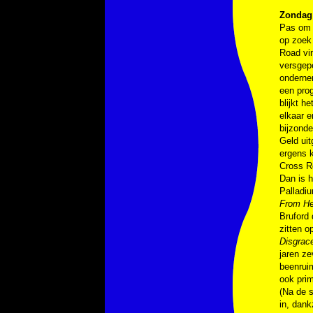
Zondag 
Pas om k
op zoek 
Road vi
versgepe
onderne
een pro
blijkt h
elkaar 
bijzonde
Geld uit
ergens k
Cross Ro
Dan is h
Palladi
From He
Bruford 
zitten o
Disgrac
jaren ze
beenruim
ook prim
(Na de s
in, dank