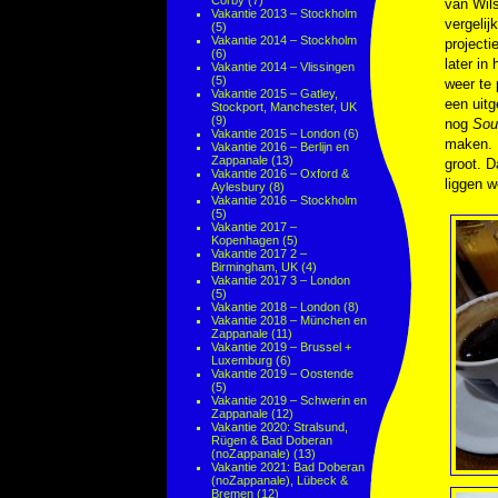
Corby
(7)
van Wils
Vakantie 2013 – Stockholm
vergelij
(5)
Vakantie 2014 – Stockholm
project
(6)
later in
Vakantie 2014 – Vlissingen
(5)
weer te 
Vakantie 2015 – Gatley,
een uit
Stockport, Manchester, UK
(9)
nog
Sou
Vakantie 2015 – London
(6)
maken. 
Vakantie 2016 – Berlijn en
Zappanale
(13)
groot. D
Vakantie 2016 – Oxford &
liggen w
Aylesbury
(8)
Vakantie 2016 – Stockholm
(5)
Vakantie 2017 –
Kopenhagen
(5)
Vakantie 2017 2 –
Birmingham, UK
(4)
Vakantie 2017 3 – London
(5)
Vakantie 2018 – London
(8)
Vakantie 2018 – München en
Zappanale
(11)
Vakantie 2019 – Brussel +
Luxemburg
(6)
Vakantie 2019 – Oostende
(5)
Vakantie 2019 – Schwerin en
Zappanale
(12)
Vakantie 2020: Stralsund,
Rügen & Bad Doberan
(noZappanale)
(13)
Vakantie 2021: Bad Doberan
(noZappanale), Lübeck &
Bremen
(12)