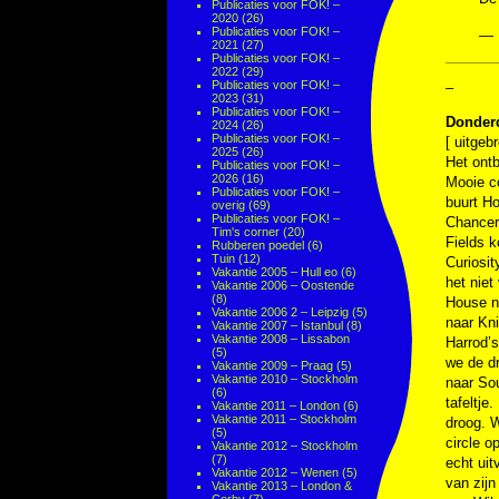
Publicaties voor FOK! –
2020
(26)
Publicaties voor FOK! –
— 
2021
(27)
Publicaties voor FOK! –
2022
(29)
Publicaties voor FOK! –
–
2023
(31)
Publicaties voor FOK! –
Donderd
2024
(26)
Publicaties voor FOK! –
[ uitgeb
2025
(26)
Het ontb
Publicaties voor FOK! –
2026
(16)
Mooie c
Publicaties voor FOK! –
buurt Ho
overig
(69)
Publicaties voor FOK! –
Chancery
Tim's corner
(20)
Fields k
Rubberen poedel
(6)
Tuin
(12)
Curiosi
Vakantie 2005 – Hull eo
(6)
het niet
Vakantie 2006 – Oostende
(8)
House n
Vakantie 2006 2 – Leipzig
(5)
naar Kn
Vakantie 2007 – Istanbul
(8)
Vakantie 2008 – Lissabon
Harrod’s
(5)
we de d
Vakantie 2009 – Praag
(5)
Vakantie 2010 – Stockholm
naar Sou
(6)
tafeltje
Vakantie 2011 – London
(6)
Vakantie 2011 – Stockholm
droog. W
(5)
circle o
Vakantie 2012 – Stockholm
(7)
echt uit
Vakantie 2012 – Wenen
(5)
van zijn
Vakantie 2013 – London &