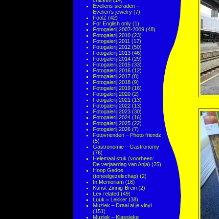
chicken
(14)
Eveliens sieraden –
Evelien's jewelry
(7)
FoolZ
(42)
For English only
(1)
Fotogalerij 2007-2009
(48)
Fotogalerij 2010
(23)
Fotogalerij 2011
(17)
Fotogalerij 2012
(50)
Fotogalerij 2013
(46)
Fotogalerij 2014
(29)
Fotogalerij 2015
(33)
Fotogalerij 2016
(12)
Fotogalerij 2017
(8)
Fotogalerij 2018
(9)
Fotogalerij 2019
(16)
Fotogalerij 2020
(2)
Fotogalerij 2021
(13)
Fotogalerij 2022
(13)
Fotogalerij 2023
(30)
Fotogalerij 2024
(16)
Fotogalerij 2025
(22)
Fotogalerij 2026
(7)
Fotovrienden – Photo friendz
(5)
Gastronomie – Gastronomy
(76)
Helemaal stuk (voorheen:
De verjaardag van Anja)
(25)
Hoop Gedoe
(toneelgezelschap)
(2)
In Memoriam
(16)
Kunst-Zinnig-Brein
(2)
Lex related
(49)
Luuk = Lekker
(38)
Muziek – Draai al je vinyl
(151)
Muziek – Klassieke