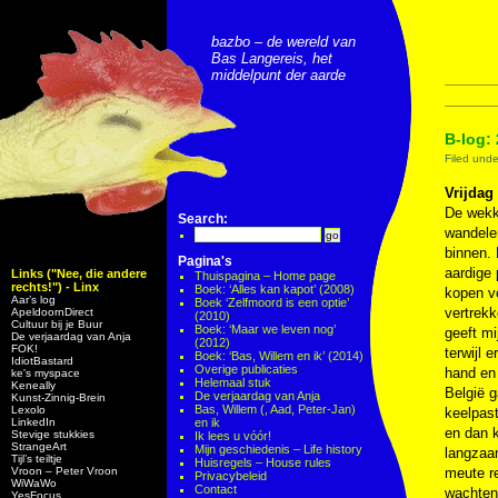
bazbo – de wereld van
Bas Langereis, het
middelpunt der aarde
B-log: 
Filed und
Vrijdag
De wekke
Search:
wandele
binnen.
Pagina's
aardige 
Links ("Nee, die andere
Thuispagina – Home page
rechts!") - Linx
Boek: ‘Alles kan kapot’ (2008)
kopen vo
Aar’s log
Boek ‘Zelfmoord is een optie’
vertrekk
ApeldoornDirect
(2010)
Cultuur bij je Buur
Boek: ‘Maar we leven nog’
geeft m
De verjaardag van Anja
(2012)
FOK!
terwijl 
Boek: ‘Bas, Willem en ik’ (2014)
IdiotBastard
Overige publicaties
hand en 
ke's myspace
Helemaal stuk
Keneally
België g
De verjaardag van Anja
Kunst-Zinnig-Brein
Bas, Willem (, Aad, Peter-Jan)
Lexolo
keelpast
LinkedIn
en ik
en dan k
Stevige stukkies
Ik lees u vóór!
StrangeArt
Mijn geschiedenis – Life history
langzaa
Tijl’s teiltje
Huisregels – House rules
Vroon – Peter Vroon
meute re
Privacybeleid
WiWaWo
Contact
wachten 
YesFocus