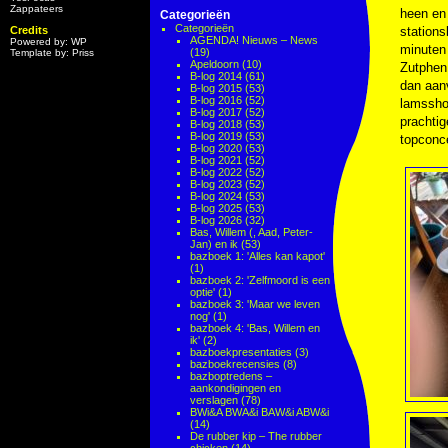
Zappateers
heen en
Categorieën
Categorieën
Credits
stations
AGENDA! Nieuws – News
Powered by: WP
minuten 
(19)
Template by: Priss
Apeldoorn
(10)
Zutphen.
B-log 2014
(61)
dan aanv
B-log 2015
(53)
B-log 2016
(52)
lamsshoa
B-log 2017
(52)
prachtig
B-log 2018
(53)
B-log 2019
(53)
topconc
B-log 2020
(53)
B-log 2021
(52)
B-log 2022
(52)
B-log 2023
(52)
B-log 2024
(53)
B-log 2025
(53)
B-log 2026
(32)
Bas, Willem (, Aad, Peter-
Jan) en ik
(53)
bazboek 1: 'Alles kan kapot'
(1)
bazboek 2: 'Zelfmoord is een
optie'
(1)
bazboek 3: 'Maar we leven
nog'
(1)
bazboek 4: 'Bas, Willem en
ik'
(2)
bazboekpresentaties
(3)
bazboekrecensies
(8)
bazboptredens –
aankondigingen en
verslagen
(78)
BWi&A BWA&i BAW&i ABW&i
(14)
De rubber kip – The rubber