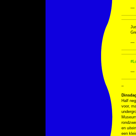
— 
Jus
Gr
— 
#L
— 
–
Dinsdag
Half neg
voor, m
undergro
Museum. 
rondzwer
en uitei
een klei