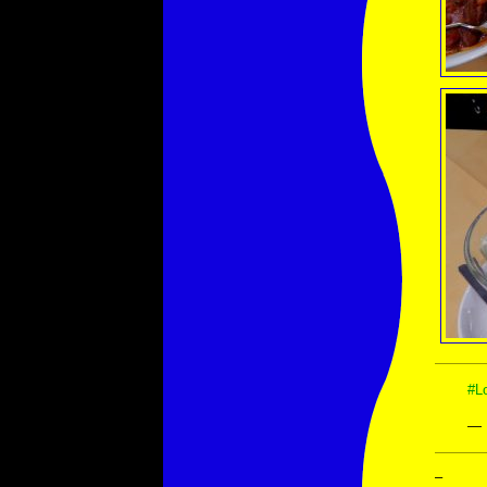
#L
— 
–