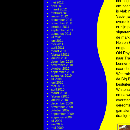
het nog
mei 2012
om heen 
april 2012
maart 2012
is vlak 
februari 2012
Vader ja
januari 2012
december 2011
overdekt
november 2011
er zijn 
oktober 2011
september 2011
signeren
augustus 2011
de mark
juli 2011
juni 2011
Nelson 
mei 2011
en grati
april 2011
maart 2011
Old Roya
februari 2011
naar Tr
januari 2011
december 2010
kunnen 
november 2010
naar de 
oktober 2010
september 2010
Westmin
augustus 2010
de Big B
juli 2010
juni 2010
besluite
mei 2010
Whitehal
april 2010
maart 2010
en na wa
februari 2010
overstap
januari 2010
december 2009
gerecht
november 2009
garnalen
oktober 2009
september 2009
drankje
augustus 2009
juli 2009
juni 2009
mei 2009