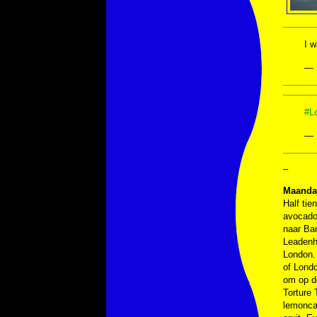
I w
— 
#L
— 
–
Maandag
Half ti
avocado
naar Ba
Leadenh
London.
of Londo
om op d
Torture 
lemonca