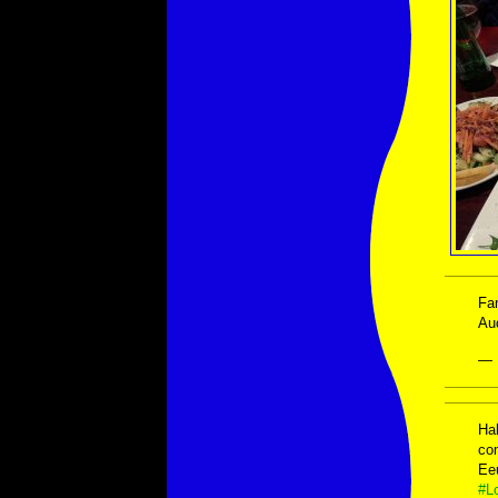
Fan
Aud
— 
Hah
com
Ee
#L