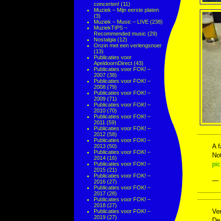
concerten!
(11)
Muziek – Mijn eerste platen
(3)
Muziek – Music – LIVE
(238)
MuziekTIPS –
Recommended music
(29)
Nostalgia
(12)
Onzin met een verlengsnoer
(13)
Publicaties voor
ApeldoornDirect
(43)
Publicaties voor FOK! –
2007
(38)
Publicaties voor FOK! –
2008
(79)
Publicaties voor FOK! –
2009
(71)
Publicaties voor FOK! –
2010
(70)
Publicaties voor FOK! –
2011
(59)
Publicaties voor FOK! –
2012
(58)
Publicaties voor FOK! –
A f
2013
(50)
Publicaties voor FOK! –
Not
2014
(16)
pi
Publicaties voor FOK! –
2015
(21)
Publicaties voor FOK! –
— 
2016
(27)
Publicaties voor FOK! –
2017
(28)
Publicaties voor FOK! –
2018
(27)
Ver
Publicaties voor FOK! –
2019
(27)
De