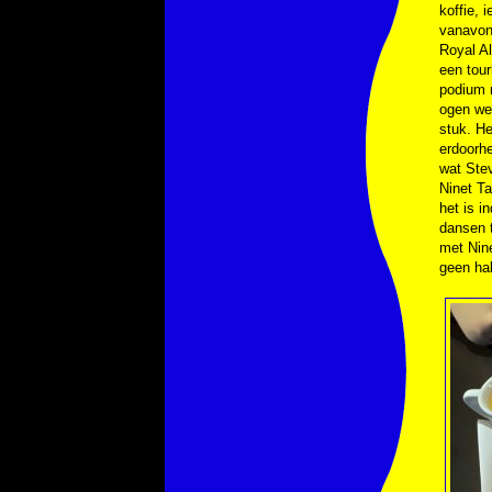
koffie, 
vanavond
Royal Al
een tour
podium r
ogen wee
stuk. He
erdoorhe
wat Ste
Ninet Ta
het is 
dansen 
met Nin
geen hal