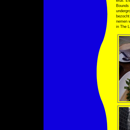
eruit. 
Bounds 
undergr
bezocht 
nemen we
in The 