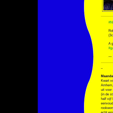
#N
Ro
(3c
A g
#gu
— 
–
Maandag
Kwart vo
Arnhem,
uit voor
(in de s
half vij
eenvoudi
rookwor
echt erg