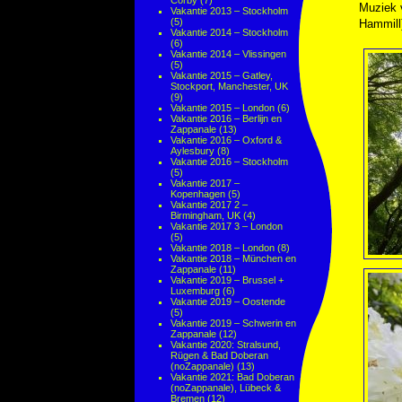
Corby
(7)
Muziek
Vakantie 2013 – Stockholm
(5)
Hammill
Vakantie 2014 – Stockholm
(6)
Vakantie 2014 – Vlissingen
(5)
Vakantie 2015 – Gatley,
Stockport, Manchester, UK
(9)
Vakantie 2015 – London
(6)
Vakantie 2016 – Berlijn en
Zappanale
(13)
Vakantie 2016 – Oxford &
Aylesbury
(8)
Vakantie 2016 – Stockholm
(5)
Vakantie 2017 –
Kopenhagen
(5)
Vakantie 2017 2 –
Birmingham, UK
(4)
Vakantie 2017 3 – London
(5)
Vakantie 2018 – London
(8)
Vakantie 2018 – München en
Zappanale
(11)
Vakantie 2019 – Brussel +
Luxemburg
(6)
Vakantie 2019 – Oostende
(5)
Vakantie 2019 – Schwerin en
Zappanale
(12)
Vakantie 2020: Stralsund,
Rügen & Bad Doberan
(noZappanale)
(13)
Vakantie 2021: Bad Doberan
(noZappanale), Lübeck &
Bremen
(12)