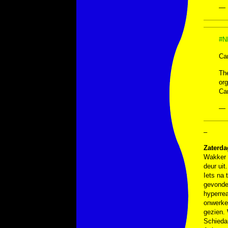
— 
#N
Ca
Th
org
Ca
— 
–
Zaterda
Wakker w
deur uit
Iets na
gevonde
hyperrea
onwerkel
gezien. 
Schiedam