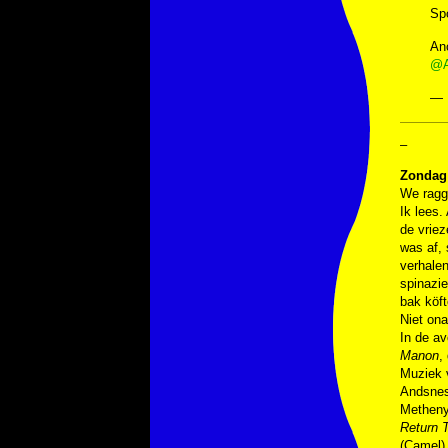
Spo
An
@A
— 
–
Zondag 
We ragg
Ik lees.
de vriez
was af,
verhalen
spinazi
bak köft
Niet on
In de a
Manon
,
Muziek
Andsne
Metheny
Return T
(Camel)