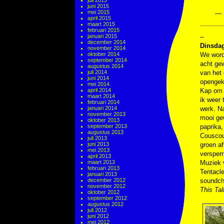
juli 2015
juni 2015
mei 2015
— 
april 2015
maart 2015
februari 2015
januari 2015
–
december 2014
Dinsdag
november 2014
oktober 2014
We worde
september 2014
acht gew
augustus 2014
juli 2014
van het
juni 2014
opengekl
mei 2014
april 2014
Kap om m
maart 2014
ik weer
februari 2014
januari 2014
werk. Na
november 2013
mooi gew
oktober 2013
september 2013
paprika
augustus 2013
Couscous
juli 2013
juni 2013
groen af
mei 2013
versperr
april 2013
maart 2013
Muziek
februari 2013
Tentacl
januari 2013
december 2012
soundch
november 2012
This Tal
oktober 2012
september 2012
augustus 2012
juli 2012
juni 2012
mei 2012