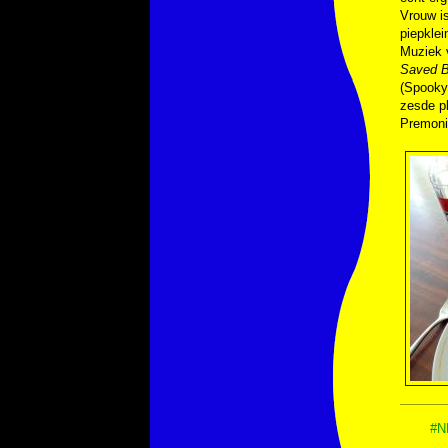
Vrouw is
piepklei
Muziek
Saved B
(Spooky
zesde pl
Premoni
#N