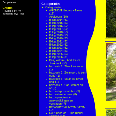
Zappateers
Categorieën
Categorieën
Credits
AGENDA! Nieuws – News
Powered by: WP
(19)
Template by: Priss
Apeldoorn
(10)
B-log 2014
(61)
B-log 2015
(53)
B-log 2016
(52)
B-log 2017
(52)
B-log 2018
(53)
B-log 2019
(53)
B-log 2020
(53)
B-log 2021
(52)
B-log 2022
(52)
B-log 2023
(52)
B-log 2024
(53)
B-log 2025
(53)
B-log 2026
(31)
Bas, Willem (, Aad, Peter-
Jan) en ik
(53)
bazboek 1: 'Alles kan kapot'
(1)
bazboek 2: 'Zelfmoord is een
optie'
(1)
bazboek 3: 'Maar we leven
nog'
(1)
bazboek 4: 'Bas, Willem en
ik'
(2)
bazboekpresentaties
(3)
bazboekrecensies
(8)
bazboptredens –
aankondigingen en
verslagen
(78)
BWi&A BWA&i BAW&i ABW&i
(14)
De rubber kip – The rubber