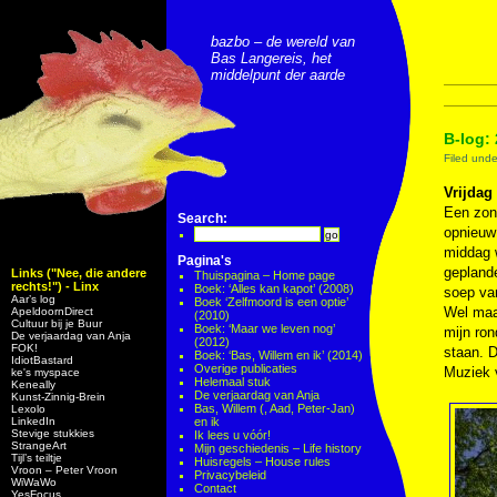
bazbo – de wereld van
Bas Langereis, het
middelpunt der aarde
B-log: 
Filed und
Vrijdag
Een zon
Search:
opnieuw
middag w
Pagina's
geplande
Links ("Nee, die andere
Thuispagina – Home page
rechts!") - Linx
Boek: ‘Alles kan kapot’ (2008)
soep van
Aar’s log
Boek ‘Zelfmoord is een optie’
Wel maak
ApeldoornDirect
(2010)
Cultuur bij je Buur
Boek: ‘Maar we leven nog’
mijn ron
De verjaardag van Anja
(2012)
FOK!
staan. D
Boek: ‘Bas, Willem en ik’ (2014)
IdiotBastard
Overige publicaties
Muziek
ke's myspace
Helemaal stuk
Keneally
De verjaardag van Anja
Kunst-Zinnig-Brein
Bas, Willem (, Aad, Peter-Jan)
Lexolo
LinkedIn
en ik
Stevige stukkies
Ik lees u vóór!
StrangeArt
Mijn geschiedenis – Life history
Tijl’s teiltje
Huisregels – House rules
Vroon – Peter Vroon
Privacybeleid
WiWaWo
Contact
YesFocus