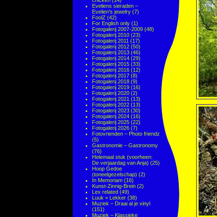
chicken
(14)
Eveliens sieraden –
Evelien's jewelry
(7)
FoolZ
(42)
For English only
(1)
Fotogalerij 2007-2009
(48)
Fotogalerij 2010
(23)
Fotogalerij 2011
(17)
Fotogalerij 2012
(50)
Fotogalerij 2013
(46)
Fotogalerij 2014
(29)
Fotogalerij 2015
(33)
Fotogalerij 2016
(12)
Fotogalerij 2017
(8)
Fotogalerij 2018
(9)
Fotogalerij 2019
(16)
Fotogalerij 2020
(2)
Fotogalerij 2021
(13)
Fotogalerij 2022
(13)
Fotogalerij 2023
(30)
Fotogalerij 2024
(16)
Fotogalerij 2025
(22)
Fotogalerij 2026
(7)
Fotovrienden – Photo friendz
(5)
Gastronomie – Gastronomy
(76)
Helemaal stuk (voorheen:
De verjaardag van Anja)
(25)
Hoop Gedoe
(toneelgezelschap)
(2)
In Memoriam
(16)
Kunst-Zinnig-Brein
(2)
Lex related
(49)
Luuk = Lekker
(38)
Muziek – Draai al je vinyl
(151)
Muziek – Klassieke