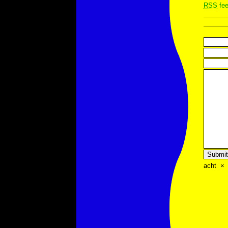
RSS
fee
acht
×