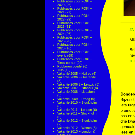
Publicaties voor FOK! –
2020
(26)
Publicaties voor FOK! –
2021
(27)
Publicaties voor FOK! –
2022
(29)
Publicaties voor FOK! –
2023
(31)
#N
Publicaties voor FOK! –
2024
(26)
Publicaties voor FOK! –
Mik
2025
(26)
Publicaties voor FOK! –
2026
(16)
Bri
Publicaties voor FOK! –
nex
overig
(69)
Publicaties voor FOK! –
pi
Tim's corner
(20)
Rubberen poedel
(6)
Tuin
(12)
— 
Vakantie 2005 – Hull eo
(6)
Vakantie 2006 – Oostende
(8)
Vakantie 2006 2 – Leipzig
(5)
–
Vakantie 2007 – Istanbul
(8)
Vakantie 2008 – Lissabon
Donder
(5)
Vakantie 2009 – Praag
(5)
Bijzonde
Vakantie 2010 – Stockholm
iets urg
(6)
Vakantie 2011 – London
(6)
promotie
Vakantie 2011 – Stockholm
bos en v
(5)
Vakantie 2012 – Stockholm
drie kwa
(7)
gemaakt.
Vakantie 2012 – Wenen
(5)
Vakantie 2013 – London &
lees en l