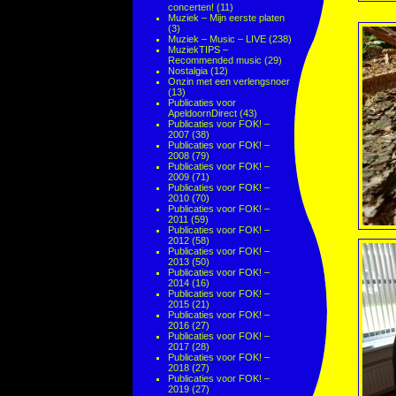
concerten!
(11)
Muziek – Mijn eerste platen
(3)
Muziek – Music – LIVE
(238)
MuziekTIPS –
Recommended music
(29)
Nostalgia
(12)
Onzin met een verlengsnoer
(13)
Publicaties voor
ApeldoornDirect
(43)
Publicaties voor FOK! –
2007
(38)
Publicaties voor FOK! –
2008
(79)
Publicaties voor FOK! –
2009
(71)
Publicaties voor FOK! –
2010
(70)
Publicaties voor FOK! –
2011
(59)
Publicaties voor FOK! –
2012
(58)
Publicaties voor FOK! –
2013
(50)
Publicaties voor FOK! –
2014
(16)
Publicaties voor FOK! –
2015
(21)
Publicaties voor FOK! –
2016
(27)
Publicaties voor FOK! –
2017
(28)
Publicaties voor FOK! –
2018
(27)
Publicaties voor FOK! –
2019
(27)