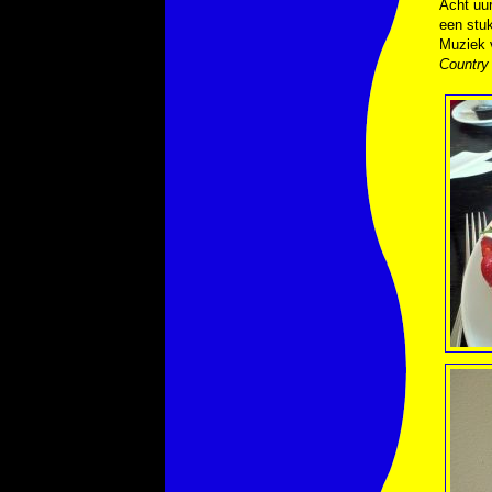
Acht uur
een stuk
Muziek
Country 