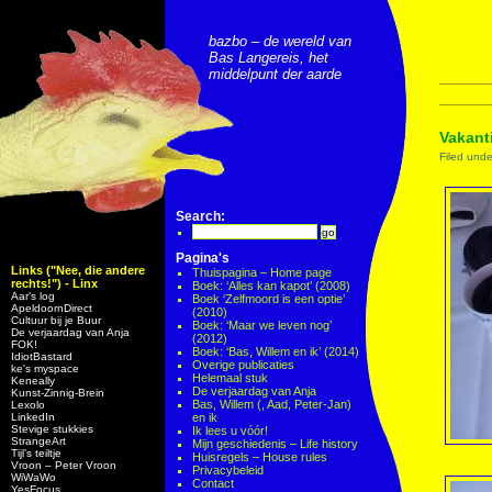
bazbo – de wereld van
Bas Langereis, het
middelpunt der aarde
Vakant
Filed und
Search:
Pagina's
Links ("Nee, die andere
Thuispagina – Home page
rechts!") - Linx
Boek: ‘Alles kan kapot’ (2008)
Aar’s log
Boek ‘Zelfmoord is een optie’
ApeldoornDirect
(2010)
Cultuur bij je Buur
Boek: ‘Maar we leven nog’
De verjaardag van Anja
(2012)
FOK!
Boek: ‘Bas, Willem en ik’ (2014)
IdiotBastard
Overige publicaties
ke's myspace
Helemaal stuk
Keneally
De verjaardag van Anja
Kunst-Zinnig-Brein
Bas, Willem (, Aad, Peter-Jan)
Lexolo
LinkedIn
en ik
Stevige stukkies
Ik lees u vóór!
StrangeArt
Mijn geschiedenis – Life history
Tijl’s teiltje
Huisregels – House rules
Vroon – Peter Vroon
Privacybeleid
WiWaWo
Contact
YesFocus