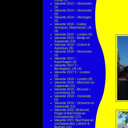
Corby
(7)
Vakantie 2013 – Stockholm
(5)
Vakantie 2014 – Stockholm
(6)
Vakantie 2014 – Vlissingen
(5)
Vakantie 2015 – Gatley,
Stockport, Manchester, UK
(9)
Vakantie 2015 – London
(6)
Vakantie 2016 – Berlijn en
Zappanale
(13)
Vakantie 2016 – Oxford &
Aylesbury
(8)
Vakantie 2016 – Stockholm
(5)
Vakantie 2017 –
Kopenhagen
(5)
Vakantie 2017 2 –
Birmingham, UK
(4)
Vakantie 2017 3 – London
(5)
Vakantie 2018 – London
(8)
Vakantie 2018 – München en
Zappanale
(11)
Vakantie 2019 – Brussel +
Luxemburg
(6)
Vakantie 2019 – Oostende
(5)
Vakantie 2019 – Schwerin en
Zappanale
(12)
Vakantie 2020: Stralsund,
Rügen & Bad Doberan
(noZappanale)
(13)
Vakantie 2021: Bad Doberan
(noZappanale), Lübeck &
Bremen
(12)