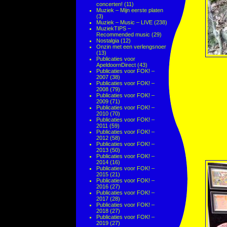
concerten!
(11)
Muziek – Mijn eerste platen
(3)
Muziek – Music – LIVE
(238)
MuziekTIPS –
Recommended music
(29)
Nostalgia
(12)
Onzin met een verlengsnoer
(13)
Publicaties voor
ApeldoornDirect
(43)
Publicaties voor FOK! –
2007
(38)
Publicaties voor FOK! –
2008
(79)
Publicaties voor FOK! –
2009
(71)
Publicaties voor FOK! –
2010
(70)
Publicaties voor FOK! –
2011
(59)
Publicaties voor FOK! –
2012
(58)
Publicaties voor FOK! –
2013
(50)
Publicaties voor FOK! –
2014
(16)
Publicaties voor FOK! –
2015
(21)
Publicaties voor FOK! –
2016
(27)
Publicaties voor FOK! –
2017
(28)
Publicaties voor FOK! –
2018
(27)
Publicaties voor FOK! –
2019
(27)