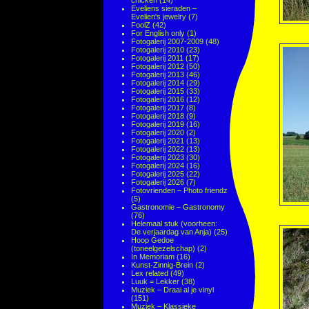
chicken
(14)
Eveliens sieraden –
Evelien's jewelry
(7)
FoolZ
(42)
For English only
(1)
Fotogalerij 2007-2009
(48)
Fotogalerij 2010
(23)
Fotogalerij 2011
(17)
Fotogalerij 2012
(50)
Fotogalerij 2013
(46)
Fotogalerij 2014
(29)
Fotogalerij 2015
(33)
Fotogalerij 2016
(12)
Fotogalerij 2017
(8)
Fotogalerij 2018
(9)
Fotogalerij 2019
(16)
Fotogalerij 2020
(2)
Fotogalerij 2021
(13)
Fotogalerij 2022
(13)
Fotogalerij 2023
(30)
Fotogalerij 2024
(16)
Fotogalerij 2025
(22)
Fotogalerij 2026
(7)
Fotovrienden – Photo friendz
(5)
Gastronomie – Gastronomy
(76)
Helemaal stuk (voorheen:
De verjaardag van Anja)
(25)
Hoop Gedoe
(toneelgezelschap)
(2)
In Memoriam
(16)
Kunst-Zinnig-Brein
(2)
Lex related
(49)
Luuk = Lekker
(38)
Muziek – Draai al je vinyl
(151)
Muziek – Klassieke