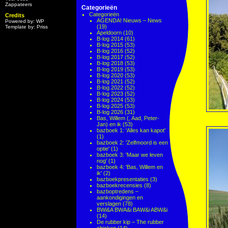
Zappateers
Categorieën
Categorieën
Credits
AGENDA! Nieuws – News
Powered by: WP
(19)
Template by: Priss
Apeldoorn
(10)
B-log 2014
(61)
B-log 2015
(53)
B-log 2016
(52)
B-log 2017
(52)
B-log 2018
(53)
B-log 2019
(53)
B-log 2020
(53)
B-log 2021
(52)
B-log 2022
(52)
B-log 2023
(52)
B-log 2024
(53)
B-log 2025
(53)
B-log 2026
(31)
Bas, Willem (, Aad, Peter-
Jan) en ik
(53)
bazboek 1: 'Alles kan kapot'
(1)
bazboek 2: 'Zelfmoord is een
optie'
(1)
bazboek 3: 'Maar we leven
nog'
(1)
bazboek 4: 'Bas, Willem en
ik'
(2)
bazboekpresentaties
(3)
bazboekrecensies
(8)
bazboptredens –
aankondigingen en
verslagen
(78)
BWi&A BWA&i BAW&i ABW&i
(14)
De rubber kip – The rubber