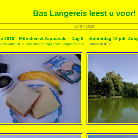
Bas Langereis leest u voor!
27-07-2018
ie 2018 – München & Zappanale – Dag 6 – donderdag 19 juli: Zap
er:
Vakantie 2018 - München en Zappanale
,
Zappanale 2018
— bazbo @ 07:58