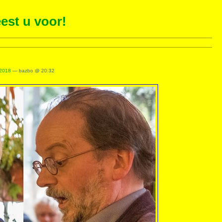
est u voor!
 2018
— bazbo @ 20:32