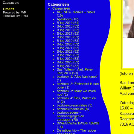
Zappateers
Categorieën
Categorieën
Credits
AGENDA! Nieuws – News
Powered by: WP
(19)
Template by: Priss
Apeldoorn
(10)
B-log 2014
(61)
B-log 2015
(53)
B-log 2016
(52)
B-log 2017
(52)
B-log 2018
(53)
B-log 2019
(53)
B-log 2020
(53)
B-log 2021
(52)
B-log 2022
(52)
B-log 2023
(52)
B-log 2024
(53)
B-log 2025
(53)
B-log 2026
(32)
Bas, Willem (, Aad, Peter-
Jan) en ik
(53)
(foto e
bazboek 1: 'Alles kan kapot'
(1)
Bas Lan
bazboek 2: 'Zelfmoord is een
optie'
(1)
Willem 
bazboek 3: 'Maar we leven
Aad van
nog'
(1)
bazboek 4: 'Bas, Willem en
ik'
(2)
Zaterda
bazboekpresentaties
(3)
15.00 – 
bazboekrecensies
(8)
bazboptredens –
Kapparad
aankondigingen en
Regente
verslagen
(78)
BWi&A BWA&i BAW&i ABW&i
7316 AC
(14)
De rubber kip – The rubber
–