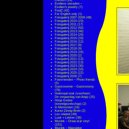
chicken
(14)
Eveliens sieraden –
Evelien's jewelry
(7)
FoolZ
(42)
For English only
(1)
Fotogalerij 2007-2009
(48)
Fotogalerij 2010
(23)
Fotogalerij 2011
(17)
Fotogalerij 2012
(50)
Fotogalerij 2013
(46)
Fotogalerij 2014
(29)
Fotogalerij 2015
(33)
Fotogalerij 2016
(12)
Fotogalerij 2017
(8)
Fotogalerij 2018
(9)
Fotogalerij 2019
(16)
Fotogalerij 2020
(2)
Fotogalerij 2021
(13)
Fotogalerij 2022
(13)
Fotogalerij 2023
(30)
Fotogalerij 2024
(16)
Fotogalerij 2025
(22)
Fotogalerij 2026
(7)
Fotovrienden – Photo friendz
(5)
Gastronomie – Gastronomy
(76)
Helemaal stuk (voorheen:
De verjaardag van Anja)
(25)
Hoop Gedoe
(toneelgezelschap)
(2)
In Memoriam
(16)
Kunst-Zinnig-Brein
(2)
Lex related
(49)
Luuk = Lekker
(38)
Muziek – Draai al je vinyl
(151)
Muziek – Klassieke