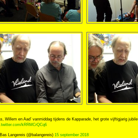
s, Willem en Aad’ vanmiddag tijdens de Kapparade, het grote vijftigjarig jub
c.twitter.com/kRRMCrQCq6
Bas Langereis (@balangereis)
15 september 2018