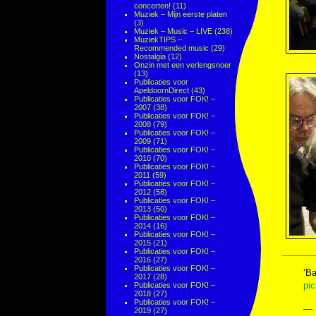
concerten!
(11)
Muziek – Mijn eerste platen
(3)
Muziek – Music – LIVE
(238)
MuziekTIPS –
Recommended music
(29)
Nostalgia
(12)
Onzin met een verlengsnoer
(13)
Publicaties voor
ApeldoornDirect
(43)
Publicaties voor FOK! –
2007
(38)
Publicaties voor FOK! –
2008
(79)
Publicaties voor FOK! –
2009
(71)
Publicaties voor FOK! –
2010
(70)
Publicaties voor FOK! –
2011
(59)
Publicaties voor FOK! –
2012
(58)
Publicaties voor FOK! –
2013
(50)
Publicaties voor FOK! –
2014
(16)
Publicaties voor FOK! –
2015
(21)
Publicaties voor FOK! –
2016
(27)
Publicaties voor FOK! –
‘Ba
2017
(28)
pi
Publicaties voor FOK! –
2018
(27)
Publicaties voor FOK! –
— 
2019
(27)