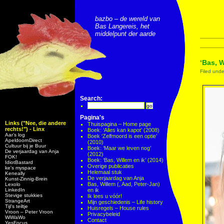
bazbo – de wereld van
Bas Langereis, het
middelpunt der aarde
‘Bas, 
Filed und
Search:
Pagina's
Links ("Nee, die andere
Thuispagina – Home page
rechts!") - Linx
Boek: ‘Alles kan kapot’ (2008)
Aar’s log
Boek ‘Zelfmoord is een optie’
ApeldoornDirect
(2010)
Cultuur bij je Buur
Boek: ‘Maar we leven nog’
De verjaardag van Anja
(2012)
FOK!
Boek: ‘Bas, Willem en ik’ (2014)
IdiotBastard
Overige publicaties
ke's myspace
Helemaal stuk
Keneally
De verjaardag van Anja
Kunst-Zinnig-Brein
Bas, Willem (, Aad, Peter-Jan)
Lexolo
LinkedIn
en ik
Stevige stukkies
Ik lees u vóór!
StrangeArt
Mijn geschiedenis – Life history
Tijl’s teiltje
Huisregels – House rules
Vroon – Peter Vroon
Privacybeleid
WiWaWo
Contact
YesFocus