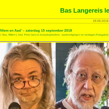
Bas Langereis le
29-08-2018
Willem en Aad’ – zaterdag 15 september 2018
er:
Bas, Willem (, Aad, Peter-Jan) en ik
,
bazboptredens - aankondigingen en verslagen
,
Fotogalerij