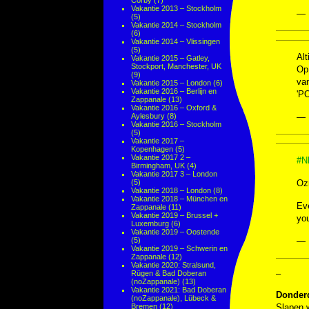
Corby
(7)
Vakantie 2013 – Stockholm
— 
(5)
Vakantie 2014 – Stockholm
(6)
Vakantie 2014 – Vlissingen
(5)
Alt
Vakantie 2015 – Gatley,
Stockport, Manchester, UK
Op 
(9)
van
Vakantie 2015 – London
(6)
Vakantie 2016 – Berlijn en
'P
Zappanale
(13)
Vakantie 2016 – Oxford &
Aylesbury
(8)
— 
Vakantie 2016 – Stockholm
(5)
Vakantie 2017 –
Kopenhagen
(5)
Vakantie 2017 2 –
#N
Birmingham, UK
(4)
Vakantie 2017 3 – London
(5)
Oz
Vakantie 2018 – London
(8)
Vakantie 2018 – München en
Ev
Zappanale
(11)
Vakantie 2019 – Brussel +
you
Luxemburg
(6)
Vakantie 2019 – Oostende
(5)
— 
Vakantie 2019 – Schwerin en
Zappanale
(12)
Vakantie 2020: Stralsund,
–
Rügen & Bad Doberan
(noZappanale)
(13)
Vakantie 2021: Bad Doberan
Donder
(noZappanale), Lübeck &
Bremen
(12)
Slapen w