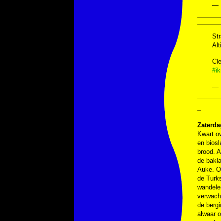
— 
Str
Alt
Cle
#i
— 
–
Zaterda
Kwart ov
en bios
brood. A
de bakla
Auke. Oo
de Turks
wandelen
verwacht
de bergi
alwaar 