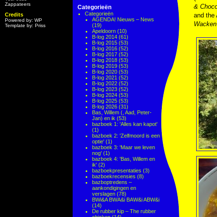
Zappateers
& Choco
Categorieën
Categorieën
Credits
and the 
AGENDA! Nieuws – News
Powered by: WP
Wacken
(19)
Template by: Priss
Apeldoorn
(10)
B-log 2014
(61)
B-log 2015
(53)
B-log 2016
(52)
B-log 2017
(52)
B-log 2018
(53)
B-log 2019
(53)
B-log 2020
(53)
B-log 2021
(52)
B-log 2022
(52)
B-log 2023
(52)
B-log 2024
(53)
B-log 2025
(53)
B-log 2026
(31)
Bas, Willem (, Aad, Peter-
Jan) en ik
(53)
bazboek 1: 'Alles kan kapot'
(1)
bazboek 2: 'Zelfmoord is een
optie'
(1)
bazboek 3: 'Maar we leven
nog'
(1)
bazboek 4: 'Bas, Willem en
ik'
(2)
bazboekpresentaties
(3)
bazboekrecensies
(8)
bazboptredens –
aankondigingen en
verslagen
(78)
BWi&A BWA&i BAW&i ABW&i
(14)
De rubber kip – The rubber