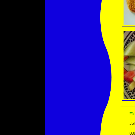
#N
Jo
00