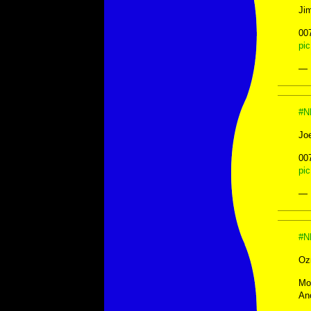
Ji
00
pic
— 
#N
Jo
00
pi
— 
#N
Ozr
Mo
An