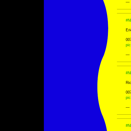
— 
#N
Er
00
pi
— 
#N
Ric
00
pi
— 
#N