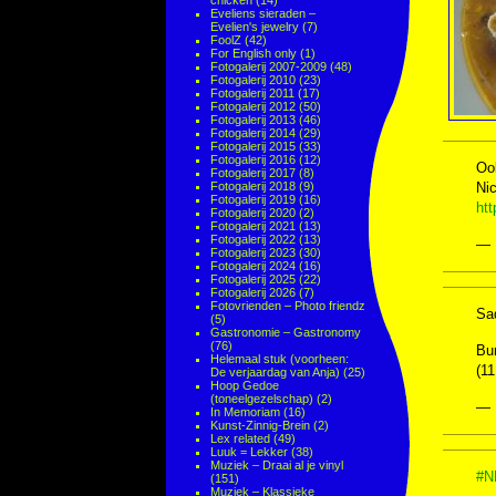
chicken
(14)
Eveliens sieraden –
Evelien's jewelry
(7)
FoolZ
(42)
For English only
(1)
Fotogalerij 2007-2009
(48)
Fotogalerij 2010
(23)
Fotogalerij 2011
(17)
Fotogalerij 2012
(50)
Fotogalerij 2013
(46)
Fotogalerij 2014
(29)
Fotogalerij 2015
(33)
Fotogalerij 2016
(12)
Ook
Fotogalerij 2017
(8)
Fotogalerij 2018
(9)
Nic
Fotogalerij 2019
(16)
ht
Fotogalerij 2020
(2)
Fotogalerij 2021
(13)
Fotogalerij 2022
(13)
— 
Fotogalerij 2023
(30)
Fotogalerij 2024
(16)
Fotogalerij 2025
(22)
Fotogalerij 2026
(7)
Fotovrienden – Photo friendz
Sa
(5)
Gastronomie – Gastronomy
(76)
Bu
Helemaal stuk (voorheen:
(1
De verjaardag van Anja)
(25)
Hoop Gedoe
(toneelgezelschap)
(2)
— 
In Memoriam
(16)
Kunst-Zinnig-Brein
(2)
Lex related
(49)
Luuk = Lekker
(38)
Muziek – Draai al je vinyl
#N
(151)
Muziek – Klassieke