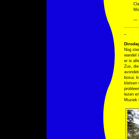
Cl
Mo
— 
–
Dinsdag
Nog ste
wandel i
er is al
Zus, die
avondet
bosui, 
kletsen 
probleem
lezen en
Muziek