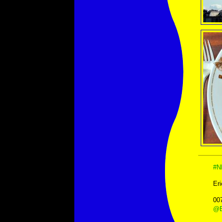
#N
Eri
00
@E