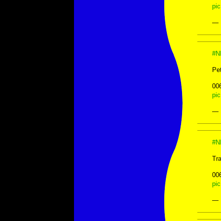
pi
— 
#N
Pet
00
pi
— 
#N
Tr
00
pi
— 