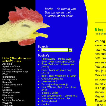
bazbo – de wereld van
Bas Langereis, het
middelpunt der aarde
B-log:
Filed und
Vrijdag
Zeven uu
Search:
naar het
een oude
Pagina's
fiets. W
Links ("Nee, die andere
Thuispagina – Home page
rechts!") - Linx
Boek: ‘Alles kan kapot’ (2008)
een supe
Aar’s log
Boek ‘Zelfmoord is een optie’
fietstas
ApeldoornDirect
(2010)
Cultuur bij je Buur
Boek: ‘Maar we leven nog’
Nou ja, 
De verjaardag van Anja
(2012)
FOK!
Mexicaan
Boek: ‘Bas, Willem en ik’ (2014)
IdiotBastard
Overige publicaties
en bonen
ke's myspace
Helemaal stuk
Keneally
wat er 
De verjaardag van Anja
Kunst-Zinnig-Brein
Bas, Willem (, Aad, Peter-Jan)
Lexolo
is zo ge
LinkedIn
en ik
slapen.
Stevige stukkies
Ik lees u vóór!
StrangeArt
Mijn geschiedenis – Life history
Muziek
Tijl’s teiltje
Huisregels – House rules
Vroon – Peter Vroon
Equatio
Privacybeleid
WiWaWo
Contact
(Ozric T
YesFocus