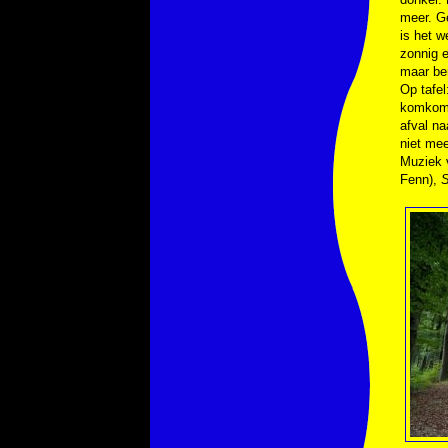
meer. G
is het 
zonnig e
maar ber
Op tafel
komkomme
afval na
niet mee
Muziek
Fenn),
S