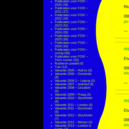
Publicaties voor FOK! –
2020
(26)
Ri
Publicaties voor FOK! –
2021
(27)
Publicaties voor FOK! –
00
2022
(29)
pi
Publicaties voor FOK! –
2023
(31)
Publicaties voor FOK! –
— 
2024
(26)
Publicaties voor FOK! –
2025
(26)
Publicaties voor FOK! –
2026
(16)
#N
Publicaties voor FOK! –
overig
(69)
Publicaties voor FOK! –
Elv
Tim's corner
(20)
Rubberen poedel
(6)
Tuin
(12)
00
Vakantie 2005 – Hull eo
(6)
#At
Vakantie 2006 – Oostende
(8)
Vakantie 2006 2 – Leipzig
(5)
— 
Vakantie 2007 – Istanbul
(8)
Vakantie 2008 – Lissabon
(5)
Vakantie 2009 – Praag
(5)
Vakantie 2010 – Stockholm
#N
(6)
Vakantie 2011 – London
(6)
Vakantie 2011 – Stockholm
Elv
(5)
Vakantie 2012 – Stockholm
(7)
00
Vakantie 2012 – Wenen
(5)
#At
Vakantie 2013 – London &