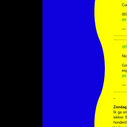
Co
00
pi
— 
@
Ni
Gre
esp
pi
— 
–
Zondag
Ik ga om
lekker. 
honderd 