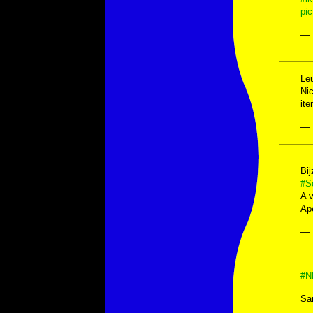
pi
— 
Leu
Nic
ite
— 
Bij
#S
A v
Ape
— 
#N
Sa