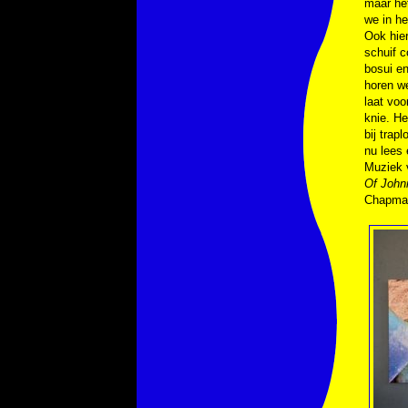
maar het
we in h
Ook hier
schuif 
bosui en
horen we
laat voo
knie. H
bij trap
nu lees e
Muziek
Of John
Chapma