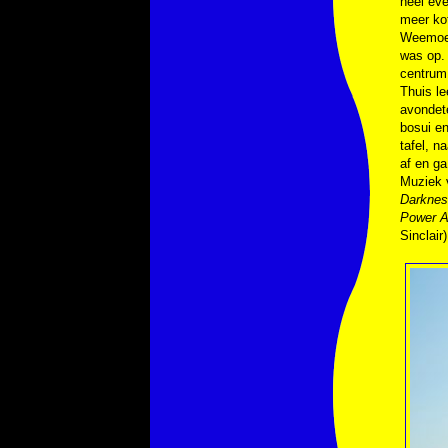
heel eve
meer kof
Weemoed
was op.
centrum 
Thuis le
avondet
bosui e
tafel, n
af en ga
Muziek
Darkne
Power A
Sinclair