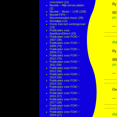
concerten!
(11)
Ry 
Muziek – Mijn eerste platen
(3)
Muziek – Music – LIVE
(238)
00
MuziekTIPS –
pi
Recommended music
(29)
Nostalgia
(12)
Onzin met een verlengsnoer
— 
(13)
Publicaties voor
ApeldoornDirect
(43)
Publicaties voor FOK! –
2007
(38)
#N
Publicaties voor FOK! –
2008
(79)
Publicaties voor FOK! –
Ry 
2009
(71)
Publicaties voor FOK! –
2010
(70)
00
Publicaties voor FOK! –
pi
2011
(59)
Publicaties voor FOK! –
2012
(58)
— 
Publicaties voor FOK! –
2013
(50)
Publicaties voor FOK! –
2014
(16)
Publicaties voor FOK! –
Oe
2015
(21)
Publicaties voor FOK! –
2016
(27)
— 
Publicaties voor FOK! –
2017
(28)
Publicaties voor FOK! –
2018
(27)
Publicaties voor FOK! –
#N
2019
(27)