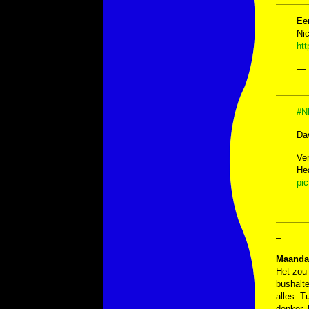
Een
Nic
ht
— 
#N
Dav
Ver
Hea
pi
— 
–
Maanda
Het zou 
bushalte
alles. T
donker. 