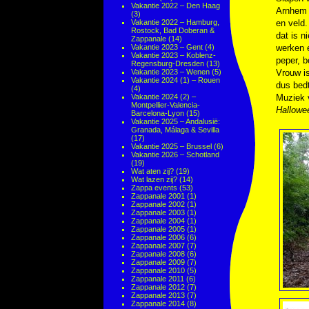
Vakantie 2022 – Den Haag
Arnhem 
(3)
Vakantie 2022 – Hamburg,
en veld.
Rostock, Bad Doberan &
dat is n
Zappanale
(14)
Vakantie 2023 – Gent
(4)
werken e
Vakantie 2023 – Koblenz-
peper, b
Regensburg-Dresden
(13)
Vakantie 2023 – Wenen
(5)
Vrouw is
Vakantie 2024 (1) – Rouen
dus bedt
(4)
Vakantie 2024 (2) –
Muziek
Montpellier-Valencia-
Hallowe
Barcelona-Lyon
(15)
Vakantie 2025 – Andalusië:
Granada, Málaga & Sevilla
(17)
Vakantie 2025 – Brussel
(6)
Vakantie 2026 – Schotland
(19)
Wat aten zij?
(19)
Wat lazen zij?
(14)
Zappa events
(53)
Zappanale 2001
(1)
Zappanale 2002
(1)
Zappanale 2003
(1)
Zappanale 2004
(1)
Zappanale 2005
(1)
Zappanale 2006
(6)
Zappanale 2007
(7)
Zappanale 2008
(6)
Zappanale 2009
(7)
Zappanale 2010
(5)
Zappanale 2011
(6)
Zappanale 2012
(7)
Zappanale 2013
(7)
Zappanale 2014
(8)