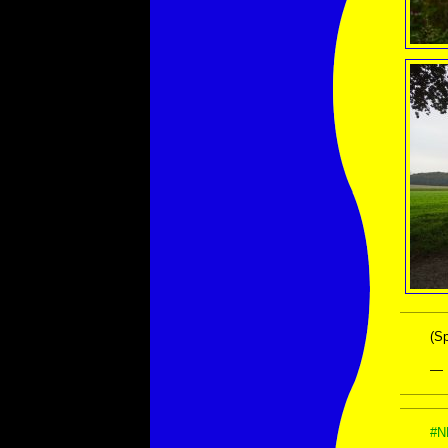
(S
— 
#N