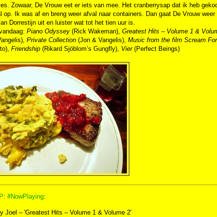
jes. Zowaar, De Vrouw eet er iets van mee. Het cranberrysap dat ik heb gekoc
 op. Ik was af en breng weer afval naar containers. Dan gaat De Vrouw weer 
an Dorrestijn uit en luister wat tot het tien uur is.
 vandaag:
Piano Odyssey
(Rick Wakeman),
Greatest Hits – Volume 1 & Volu
Vangelis),
Private Collection
(Jon & Vangelis),
Music from the film Scream For
to),
Friendship
(Rikard Sjöblom’s Gungfly),
Vier
(Perfect Beings)
P
:
#NowPlaying
:
ly Joel – 'Greatest Hits – Volume 1 & Volume 2'