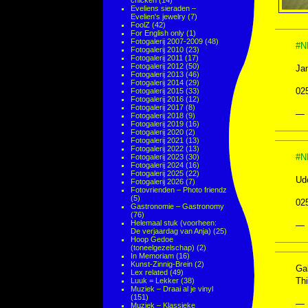
chicken
(14)
Eveliens sieraden –
Evelien's jewelry
(7)
FoolZ
(42)
For English only
(1)
Fotogalerij 2007-2009
(48)
#N
Fotogalerij 2010
(23)
Fotogalerij 2011
(17)
Fotogalerij 2012
(50)
Jan
Fotogalerij 2013
(46)
Fotogalerij 2014
(29)
02
Fotogalerij 2015
(33)
Fotogalerij 2016
(12)
Fotogalerij 2017
(8)
— 
Fotogalerij 2018
(9)
Fotogalerij 2019
(16)
Fotogalerij 2020
(2)
Fotogalerij 2021
(13)
Fotogalerij 2022
(13)
#N
Fotogalerij 2023
(30)
Fotogalerij 2024
(16)
Fotogalerij 2025
(22)
Udo
Fotogalerij 2026
(7)
Fotovrienden – Photo friendz
(5)
02
Gastronomie – Gastronomy
(76)
Helemaal stuk (voorheen:
— 
De verjaardag van Anja)
(25)
Hoop Gedoe
(toneelgezelschap)
(2)
In Memoriam
(16)
Kunst-Zinnig-Brein
(2)
Gab
Lex related
(49)
Th
Luuk = Lekker
(38)
Muziek – Draai al je vinyl
(151)
— 
Muziek – Klassieke