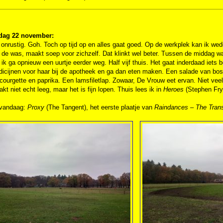
dag 22 november:
 onrustig. Goh. Toch op tijd op en alles gaat goed. Op de werkplek kan ik 
 de was, maakt soep voor zichzelf. Dat klinkt wel beter. Tussen de middag wa
ik ga opnieuw een uurtje eerder weg. Half vijf thuis. Het gaat inderdaad iet
dicijnen voor haar bij de apotheek en ga dan eten maken. Een salade van b
 courgette en paprika. Een lamsfiletlap. Zowaar, De Vrouw eet ervan. Niet vee
akt niet echt leeg, maar het is fijn lopen. Thuis lees ik in
Heroes
(Stephen Fry) 
 vandaag:
Proxy
(The Tangent), het eerste plaatje van
Raindances – The Trans