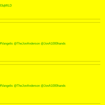
j183qMILD
#Vangelis
@TheJonAnderson
@JonA1000hands
#Vangelis
@TheJonAnderson
@JonA1000hands