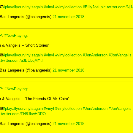
47
#playallyourvinylsagain
#vinyl
#vinylcollection
#BillyJoel
pic.twitter.com/N
Bas Langereis (@balangereis)
21 november 2018
P
:
#NowPlaying
:
 & Vangelis – 'Short Stories'
48
#playallyourvinylsagain
#vinyl
#vinylcollection
#JonAnderson
#JonVangelis
c.twitter.com/a3BULqMYtI
Bas Langereis (@balangereis)
21 november 2018
P
:
#NowPlaying
:
 & Vangelis – 'The Friends Of Mr. Cairo'
49
#playallyourvinylsagain
#vinyl
#vinylcollection
#JonAnderson
#JonVangelis
c.twitter.com/FN8JkwHDRO
Bas Langereis (@balangereis)
21 november 2018