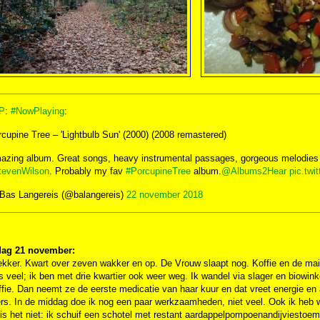
P
:
#NowPlaying
:
cupine Tree – 'Lightbulb Sun' (2000) (2008 remastered)
zing album. Great songs, heavy instrumental passages, gorgeous melodies th
tevenWilson
. Probably my fav
#PorcupineTree
album.
@Albums2Hear
pic.tw
Bas Langereis (@balangereis)
22 november 2018
ag 21 november:
ker. Kwart over zeven wakker en op. De Vrouw slaapt nog. Koffie en de mail 
s veel; ik ben met drie kwartier ook weer weg. Ik wandel via slager en biowink
ffie. Dan neemt ze de eerste medicatie van haar kuur en dat vreet energie en
rs. In de middag doe ik nog een paar werkzaamheden, niet veel. Ook ik heb w
 is het niet: ik schuif een schotel met restant aardappelpompoenandijviesto