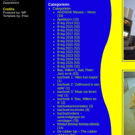
Zappateers
Categorieën
Categorieën
Credits
AGENDA! Nieuws – News
Powered by: WP
(19)
Template by: Priss
Apeldoorn
(10)
B-log 2014
(61)
B-log 2015
(53)
B-log 2016
(52)
B-log 2017
(52)
B-log 2018
(53)
B-log 2019
(53)
B-log 2020
(53)
B-log 2021
(52)
B-log 2022
(52)
B-log 2023
(52)
B-log 2024
(53)
B-log 2025
(53)
B-log 2026
(32)
Bas, Willem (, Aad, Peter-
Jan) en ik
(53)
bazboek 1: 'Alles kan kapot'
(1)
bazboek 2: 'Zelfmoord is een
optie'
(1)
bazboek 3: 'Maar we leven
nog'
(1)
bazboek 4: 'Bas, Willem en
ik'
(2)
bazboekpresentaties
(3)
bazboekrecensies
(8)
bazboptredens –
aankondigingen en
verslagen
(78)
BWi&A BWA&i BAW&i ABW&i
(14)
De rubber kip – The rubber