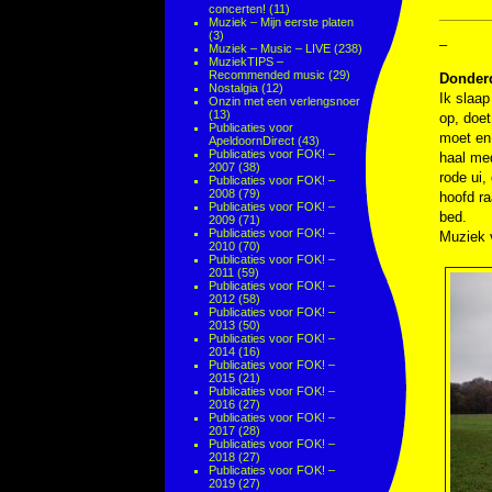
concerten!
(11)
Muziek – Mijn eerste platen
(3)
–
Muziek – Music – LIVE
(238)
MuziekTIPS –
Recommended music
(29)
Donder
Nostalgia
(12)
Ik slaap
Onzin met een verlengsnoer
(13)
op, doet
Publicaties voor
moet en 
ApeldoornDirect
(43)
Publicaties voor FOK! –
haal me
2007
(38)
rode ui,
Publicaties voor FOK! –
2008
(79)
hoofd ra
Publicaties voor FOK! –
bed.
2009
(71)
Publicaties voor FOK! –
Muziek
2010
(70)
Publicaties voor FOK! –
2011
(59)
Publicaties voor FOK! –
2012
(58)
Publicaties voor FOK! –
2013
(50)
Publicaties voor FOK! –
2014
(16)
Publicaties voor FOK! –
2015
(21)
Publicaties voor FOK! –
2016
(27)
Publicaties voor FOK! –
2017
(28)
Publicaties voor FOK! –
2018
(27)
Publicaties voor FOK! –
2019
(27)