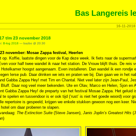
Bas Langereis le
16-11-2018
 17 t/m 23 november 2018
er:
B-log 2018
— bazbo @ 20:30
 23 november: Mosae Zappa festival, Heerlen
t op. Koffie, laatste dingen voor de Kap deze week. Ik fiets naar de superm
ven voor half twee wandel ik naar het station. De Vrouw blijft thuis. De reis 
 Hotelkamer hoogst aangenaam. Even installeren. Dan wandel ik een rondje en 
egen Ierse pub. Daar drinken we iets en praten we bij. Dan gaan we in het nab
and Gabba Zappa Hey! met Tim en Chantal. Niet veel later zijn Jean-Paul, Je
 Bluff. Daar nog veel meer bekenden. Ute en Olav, Marco en Helen, Sjon en An
ent Gabba Zappa Hey! de preparty van het festival Mosae Zappa. Het geluid i
l te spelen en tussendoor is er ook tijd (‘rust’ is niet het goede woord) voo
le repertoire is gespeeld, krijgen we enkele stukken gewoon nog een keer. Nie
 hotel om daar proberen te slapen.
 vandaag:
The Extinction Suite
(Steve Jansen),
Janis Joplin’s Greatest Hits
(J
n)