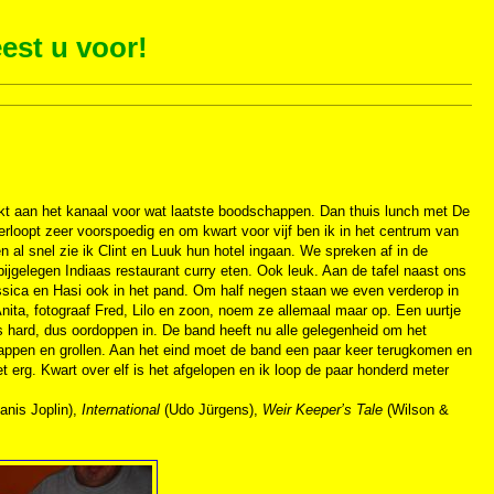
est u voor!
arkt aan het kanaal voor wat laatste boodschappen. Dan thuis lunch met De
verloopt zeer voorspoedig en om kwart voor vijf ben ik in het centrum van
al snel zie ik Clint en Luuk hun hotel ingaan. We spreken af in de
ijgelegen Indiaas restaurant curry eten. Ook leuk. Aan de tafel naast ons
ssica en Hasi ook in het pand. Om half negen staan we even verderop in
ita, fotograaf Fred, Lilo en zoon, noem ze allemaal maar op. Een uurtje
s hard, dus oordoppen in. De band heeft nu alle gelegenheid om het
r grappen en grollen. Aan het eind moet de band een paar keer terugkomen en
t erg. Kwart over elf is het afgelopen en ik loop de paar honderd meter
anis Joplin),
International
(Udo Jürgens),
Weir Keeper’s Tale
(Wilson &