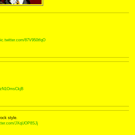
pic.twitter.com/87V950tfqO
om/zN1OmsCkjB
ock style.
itter.com/JXqUOP8SJj