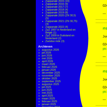
Zappanale 2015
(10)
Zappanale 2016
(9)
02
Zappanale 2017
(7)
Zappanale 2018
(4)
Zappanale 2019
(8)
— 
Zappanale 2020 (ZN 30,5)
(5)
Zappanale 2021 (ZN 30,75)
(4)
Zappanale 2022
(4)
#N
ZpZ 2007 in Nederland en
België
(1)
ZpZ 2009 in Duitsland en
Jon
Nederland
(2)
Zwödse mök
(3)
02
Archieven
pi
augustus 2026
juli 2026
juni 2026
— 
mei 2026
april 2026
maart 2026
februari 2026
januari 2026
#N
december 2025
november 2025
oktober 2025
Jon
september 2025
augustus 2025
juli 2025
02
juni 2025
pi
mei 2025
april 2025
maart 2025
— 
februari 2025
januari 2025