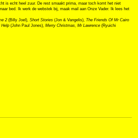
ht is echt heel zuur. De rest smaakt prima, maar toch komt het niet
naar bed. Ik werk de webstek bij, maak mail aan Onze Vader. Ik lees het
me 2
(Billy Joel),
Short Stories
(Jon & Vangelis),
The Friends Of Mr Cairo
 Help
(John Paul Jones),
Merry Christmas, Mr Lawrence
(Ryuichi