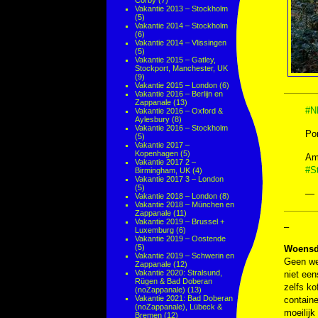
Corby
(7)
Vakantie 2013 – Stockholm
(5)
Vakantie 2014 – Stockholm
(6)
Vakantie 2014 – Vlissingen
(5)
Vakantie 2015 – Gatley,
Stockport, Manchester, UK
(9)
Vakantie 2015 – London
(6)
Vakantie 2016 – Berlijn en
Zappanale
(13)
#N
Vakantie 2016 – Oxford &
Aylesbury
(8)
Vakantie 2016 – Stockholm
Por
(5)
Vakantie 2017 –
Kopenhagen
(5)
Ama
Vakantie 2017 2 –
#S
Birmingham, UK
(4)
Vakantie 2017 3 – London
(5)
— 
Vakantie 2018 – London
(8)
Vakantie 2018 – München en
Zappanale
(11)
Vakantie 2019 – Brussel +
–
Luxemburg
(6)
Vakantie 2019 – Oostende
(5)
Woensd
Vakantie 2019 – Schwerin en
Geen wek
Zappanale
(12)
Vakantie 2020: Stralsund,
niet een
Rügen & Bad Doberan
zelfs ko
(noZappanale)
(13)
Vakantie 2021: Bad Doberan
containe
(noZappanale), Lübeck &
moeilijk
Bremen
(12)