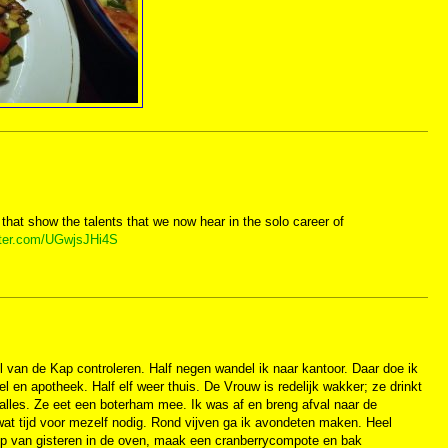
at show the talents that we now hear in the solo career of
itter.com/UGwjsJHi4S
van de Kap controleren. Half negen wandel ik naar kantoor. Daar doe ik
el en apotheek. Half elf weer thuis. De Vrouw is redelijk wakker; ze drinkt
 alles. Ze eet een boterham mee. Ik was af en breng afval naar de
at tijd voor mezelf nodig. Rond vijven ga ik avondeten maken. Heel
emp van gisteren in de oven, maak een cranberrycompote en bak