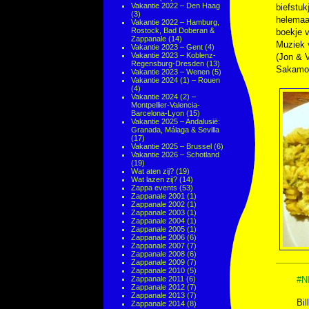
Vakantie 2022 – Den Haag
biefstuk
(3)
helemaal
Vakantie 2022 – Hamburg,
Rostock, Bad Doberan &
boekje v
Zappanale
(14)
Muziek
Vakantie 2023 – Gent
(4)
Vakantie 2023 – Koblenz-
(Jon & 
Regensburg-Dresden
(13)
Sakamo
Vakantie 2023 – Wenen
(5)
Vakantie 2024 (1) – Rouen
(4)
Vakantie 2024 (2) –
Montpellier-Valencia-
Barcelona-Lyon
(15)
Vakantie 2025 – Andalusië:
Granada, Málaga & Sevilla
(17)
Vakantie 2025 – Brussel
(6)
Vakantie 2026 – Schotland
(19)
Wat aten zij?
(19)
Wat lazen zij?
(14)
Zappa events
(53)
Zappanale 2001
(1)
Zappanale 2002
(1)
Zappanale 2003
(1)
Zappanale 2004
(1)
Zappanale 2005
(1)
Zappanale 2006
(6)
Zappanale 2007
(7)
Zappanale 2008
(6)
Zappanale 2009
(7)
Zappanale 2010
(5)
Zappanale 2011
(6)
#N
Zappanale 2012
(7)
Zappanale 2013
(7)
Bil
Zappanale 2014
(8)