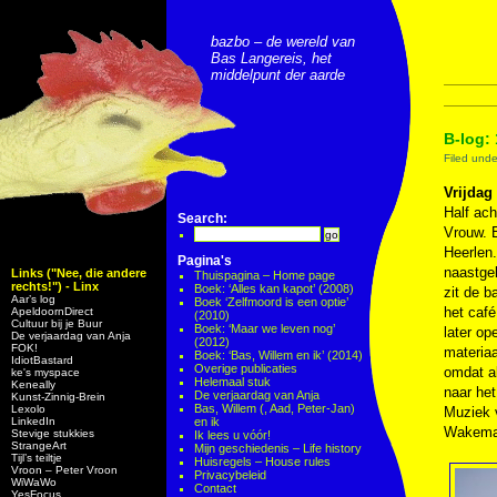
bazbo – de wereld van
Bas Langereis, het
middelpunt der aarde
B-log:
Filed und
Vrijdag
Half ach
Search:
Vrouw. E
Heerlen.
Pagina's
naastgel
Links ("Nee, die andere
Thuispagina – Home page
rechts!") - Linx
Boek: ‘Alles kan kapot’ (2008)
zit de b
Aar’s log
Boek ‘Zelfmoord is een optie’
het café
ApeldoornDirect
(2010)
Cultuur bij je Buur
Boek: ‘Maar we leven nog’
later op
De verjaardag van Anja
(2012)
FOK!
materiaa
Boek: ‘Bas, Willem en ik’ (2014)
IdiotBastard
Overige publicaties
omdat al
ke's myspace
Helemaal stuk
Keneally
naar het
De verjaardag van Anja
Kunst-Zinnig-Brein
Bas, Willem (, Aad, Peter-Jan)
Lexolo
Muziek
LinkedIn
en ik
Wakema
Stevige stukkies
Ik lees u vóór!
StrangeArt
Mijn geschiedenis – Life history
Tijl’s teiltje
Huisregels – House rules
Vroon – Peter Vroon
Privacybeleid
WiWaWo
Contact
YesFocus