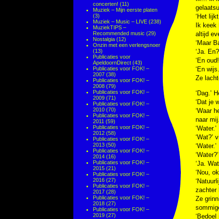
concerten!
(11)
gelaatsu
Muziek – Mijn eerste platen
(3)
‘Het lij
Muziek – Music – LIVE
(238)
Ik keek 
MuziekTIPS –
Recommended music
(29)
altijd ev
Nostalgia
(12)
‘Maar Ba
Onzin met een verlengsnoer
(13)
‘Ja. En?
Publicaties voor
‘En oud!
ApeldoornDirect
(43)
Publicaties voor FOK! –
‘En wijs.
2007
(38)
Ze lacht
Publicaties voor FOK! –
2008
(79)
Publicaties voor FOK! –
‘Dag.’ H
2009
(71)
‘Dat je 
Publicaties voor FOK! –
2010
(70)
‘Waar he
Publicaties voor FOK! –
naar mij.
2011
(59)
Publicaties voor FOK! –
‘Water.’
2012
(58)
‘Wat?’ v
Publicaties voor FOK! –
2013
(50)
‘Water.’
Publicaties voor FOK! –
‘Water?’
2014
(16)
Publicaties voor FOK! –
‘Ja. Wat
2015
(21)
‘Nou, ok
Publicaties voor FOK! –
2016
(27)
‘Natuurl
Publicaties voor FOK! –
zachter 
2017
(28)
Publicaties voor FOK! –
Ze grinn
2018
(27)
sommige 
Publicaties voor FOK! –
2019
(27)
‘Bedoel 