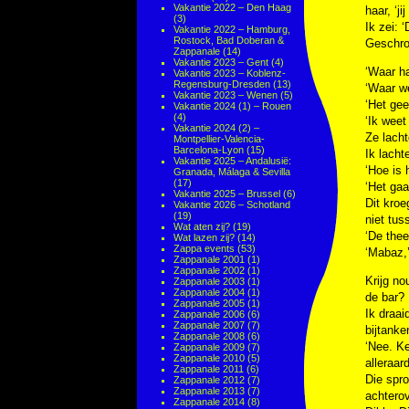
Vakantie 2022 – Den Haag
haar, ‘ji
(3)
Ik zei: 
Vakantie 2022 – Hamburg,
Rostock, Bad Doberan &
Geschrok
Zappanale
(14)
Vakantie 2023 – Gent
(4)
‘Waar ha
Vakantie 2023 – Koblenz-
Regensburg-Dresden
(13)
‘Waar we
Vakantie 2023 – Wenen
(5)
‘Het geef
Vakantie 2024 (1) – Rouen
(4)
‘Ik weet 
Vakantie 2024 (2) –
Ze lacht
Montpellier-Valencia-
Barcelona-Lyon
(15)
Ik lacht
Vakantie 2025 – Andalusië:
‘Hoe is 
Granada, Málaga & Sevilla
(17)
‘Het gaa
Vakantie 2025 – Brussel
(6)
Dit kroe
Vakantie 2026 – Schotland
(19)
niet tu
Wat aten zij?
(19)
‘De thee
Wat lazen zij?
(14)
Zappa events
(53)
‘Mabaz,’
Zappanale 2001
(1)
Zappanale 2002
(1)
Krijg no
Zappanale 2003
(1)
Zappanale 2004
(1)
de bar?
Zappanale 2005
(1)
Ik draai
Zappanale 2006
(6)
Zappanale 2007
(7)
bijtanke
Zappanale 2008
(6)
‘Nee. Ke
Zappanale 2009
(7)
Zappanale 2010
(5)
alleraar
Zappanale 2011
(6)
Die spro
Zappanale 2012
(7)
Zappanale 2013
(7)
achterov
Zappanale 2014
(8)