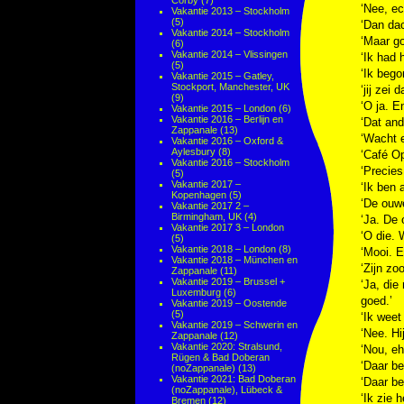
Corby
(7)
‘Nee, ec
Vakantie 2013 – Stockholm
(5)
‘Dan dac
Vakantie 2014 – Stockholm
‘Maar g
(6)
Vakantie 2014 – Vlissingen
‘Ik had 
(5)
‘Ik bego
Vakantie 2015 – Gatley,
Stockport, Manchester, UK
‘jij zei 
(9)
‘O ja. E
Vakantie 2015 – London
(6)
Vakantie 2016 – Berlijn en
‘Dat and
Zappanale
(13)
‘Wacht 
Vakantie 2016 – Oxford &
Aylesbury
(8)
‘Café Op
Vakantie 2016 – Stockholm
‘Precies
(5)
Vakantie 2017 –
‘Ik ben 
Kopenhagen
(5)
‘De ouw
Vakantie 2017 2 –
Birmingham, UK
(4)
‘Ja. De 
Vakantie 2017 3 – London
‘O die. 
(5)
Vakantie 2018 – London
(8)
‘Mooi. E
Vakantie 2018 – München en
‘Zijn zo
Zappanale
(11)
Vakantie 2019 – Brussel +
‘Ja, die
Luxemburg
(6)
goed.’
Vakantie 2019 – Oostende
(5)
‘Ik weet
Vakantie 2019 – Schwerin en
‘Nee. Hi
Zappanale
(12)
Vakantie 2020: Stralsund,
‘Nou, e
Rügen & Bad Doberan
‘Daar be
(noZappanale)
(13)
Vakantie 2021: Bad Doberan
‘Daar be
(noZappanale), Lübeck &
‘Ik zie 
Bremen
(12)