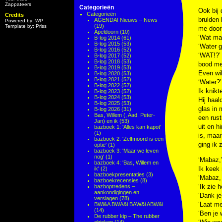
Zappateers
Categorieën
Ook bij
Categorieën
Credits
brulden 
AGENDA! Nieuws – News
Powered by: WP
(19)
Template by: Priss
me door 
Apeldoorn
(10)
‘Wat mag
B-log 2014
(61)
B-log 2015
(53)
‘Water g
B-log 2016
(52)
‘WAT!?’ 
B-log 2017
(52)
B-log 2018
(53)
bood me 
B-log 2019
(53)
Even wil
B-log 2020
(53)
B-log 2021
(52)
‘Water?’
B-log 2022
(52)
Ik knikt
B-log 2023
(52)
B-log 2024
(53)
Hij haal
B-log 2025
(53)
glas in 
B-log 2026
(31)
Bas, Willem (, Aad, Peter-
een rust
Jan) en ik
(53)
uit en h
bazboek 1: 'Alles kan kapot'
(1)
is, maar
bazboek 2: 'Zelfmoord is een
ging ik 
optie'
(1)
bazboek 3: 'Maar we leven
nog'
(1)
‘Mabaz,’
bazboek 4: 'Bas, Willem en
Ik keek 
ik'
(2)
bazboekpresentaties
(3)
‘Mabaz, 
bazboekrecensies
(8)
‘Ik zie h
bazboptredens –
aankondigingen en
‘Dank je
verslagen
(78)
‘Laat me
BWi&A BWA&i BAW&i ABW&i
(14)
‘Ben je 
De rubber kip – The rubber