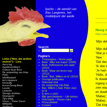
bazbo – de wereld van
Bas Langereis, het
middelpunt der aarde
Hoog t
Filed und
‘Mijn do
Search:
‘Mijn do
‘Wat je m
Pagina's
‘Nee.’
Links ("Nee, die andere
Thuispagina – Home page
‘Dat dac
rechts!") - Linx
Boek: ‘Alles kan kapot’ (2008)
Aar’s log
Boek ‘Zelfmoord is een optie’
‘Ik doe 
ApeldoornDirect
(2010)
Cultuur bij je Buur
‘Je had 
Boek: ‘Maar we leven nog’
De verjaardag van Anja
(2012)
‘Hallo, 
FOK!
Boek: ‘Bas, Willem en ik’ (2014)
IdiotBastard
Ik duwde
Overige publicaties
ke's myspace
Helemaal stuk
Keneally
ingang v
De verjaardag van Anja
Kunst-Zinnig-Brein
zien waa
Bas, Willem (, Aad, Peter-Jan)
Lexolo
LinkedIn
en ik
en duwde
Stevige stukkies
Ik lees u vóór!
‘Mabaz,’
StrangeArt
Mijn geschiedenis – Life history
Tijl’s teiltje
Huisregels – House rules
‘Mabaz, 
Vroon – Peter Vroon
Privacybeleid
WiWaWo
‘Dat klop
Contact
YesFocus