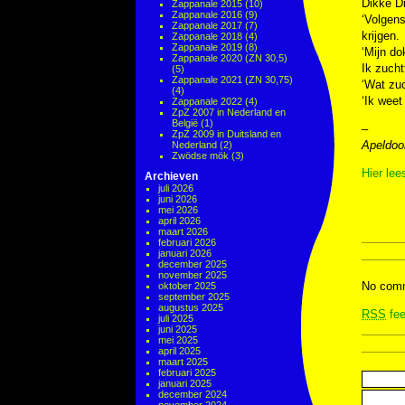
Dikke Di
Zappanale 2015
(10)
Zappanale 2016
(9)
‘Volgens
Zappanale 2017
(7)
krijgen.
Zappanale 2018
(4)
Zappanale 2019
(8)
‘Mijn do
Zappanale 2020 (ZN 30,5)
Ik zucht
(5)
Zappanale 2021 (ZN 30,75)
‘Wat zuc
(4)
‘Ik weet
Zappanale 2022
(4)
ZpZ 2007 in Nederland en
België
(1)
–
ZpZ 2009 in Duitsland en
Apeldoo
Nederland
(2)
Zwödse mök
(3)
Hier lee
Archieven
juli 2026
juni 2026
mei 2026
april 2026
maart 2026
februari 2026
januari 2026
december 2025
november 2025
No comm
oktober 2025
september 2025
augustus 2025
RSS
fee
juli 2025
juni 2025
mei 2025
april 2025
maart 2025
februari 2025
januari 2025
december 2024