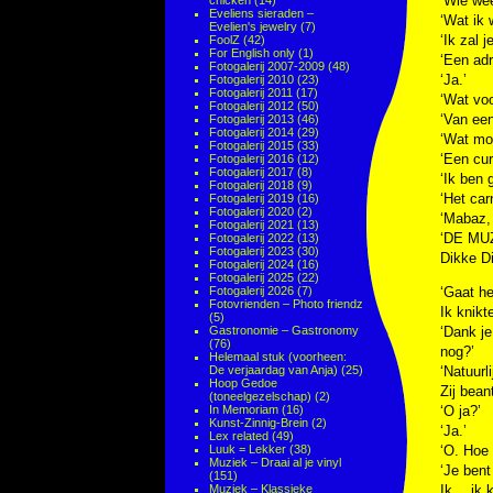
‘Wie wee
chicken
(14)
Eveliens sieraden –
‘Wat ik 
Evelien's jewelry
(7)
‘Ik zal 
FoolZ
(42)
For English only
(1)
‘Een adr
Fotogalerij 2007-2009
(48)
‘Ja.’
Fotogalerij 2010
(23)
Fotogalerij 2011
(17)
‘Wat voo
Fotogalerij 2012
(50)
‘Van een
Fotogalerij 2013
(46)
Fotogalerij 2014
(29)
‘Wat moe
Fotogalerij 2015
(33)
‘Een cur
Fotogalerij 2016
(12)
Fotogalerij 2017
(8)
‘Ik ben 
Fotogalerij 2018
(9)
‘Het ca
Fotogalerij 2019
(16)
Fotogalerij 2020
(2)
‘Mabaz, 
Fotogalerij 2021
(13)
‘DE MU
Fotogalerij 2022
(13)
Fotogalerij 2023
(30)
Dikke Di
Fotogalerij 2024
(16)
Fotogalerij 2025
(22)
Fotogalerij 2026
(7)
‘Gaat he
Fotovrienden – Photo friendz
Ik knikt
(5)
Gastronomie – Gastronomy
‘Dank je
(76)
nog?’
Helemaal stuk (voorheen:
De verjaardag van Anja)
(25)
‘Natuurl
Hoop Gedoe
Zij bean
(toneelgezelschap)
(2)
In Memoriam
(16)
‘O ja?’
Kunst-Zinnig-Brein
(2)
‘Ja.’
Lex related
(49)
Luuk = Lekker
(38)
‘O. Hoe
Muziek – Draai al je vinyl
‘Je bent
(151)
Muziek – Klassieke
Ik… ik k