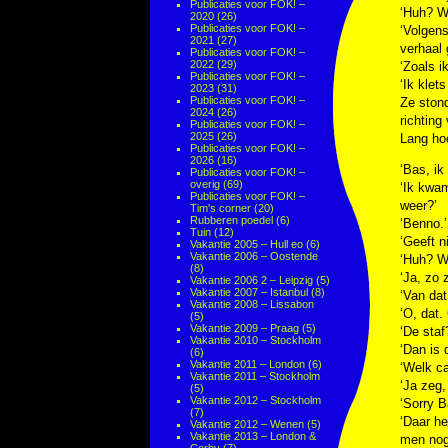
Publicaties voor FOK! –
‘Huh? Wa
2020
(26)
Publicaties voor FOK! –
‘Volgens
2021
(27)
verhaal
Publicaties voor FOK! –
2022
(29)
‘Zoals i
Publicaties voor FOK! –
‘Ik klet
2023
(31)
Publicaties voor FOK! –
Ze stond
2024
(26)
richting 
Publicaties voor FOK! –
2025
(26)
Lang hoe
Publicaties voor FOK! –
2026
(16)
‘Bas, ik
Publicaties voor FOK! –
overig
(69)
‘Ik kwam
Publicaties voor FOK! –
weer?’
Tim's corner
(20)
Rubberen poedel
(6)
‘Benno.’
Tuin
(12)
‘Geeft n
Vakantie 2005 – Hull eo
(6)
Vakantie 2006 – Oostende
‘Huh? Wa
(8)
‘Ja, zo 
Vakantie 2006 2 – Leipzig
(5)
Vakantie 2007 – Istanbul
(8)
‘Van dat
Vakantie 2008 – Lissabon
‘O, dat.
(5)
Vakantie 2009 – Praag
(5)
‘De staf
Vakantie 2010 – Stockholm
‘Dan is 
(6)
Vakantie 2011 – London
(6)
‘Welk ca
Vakantie 2011 – Stockholm
‘Ja zeg,
(5)
Vakantie 2012 – Stockholm
‘Sorry B
(7)
‘Daar he
Vakantie 2012 – Wenen
(5)
Vakantie 2013 – London &
men nog