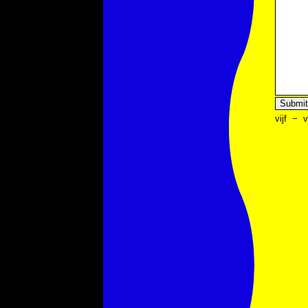
vijf
−
v