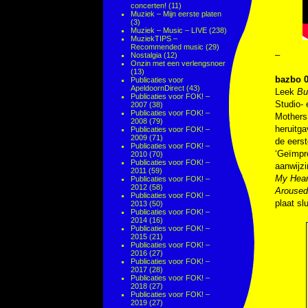
concerten!
(11)
Muziek – Mijn eerste platen
(3)
Muziek – Music – LIVE
(238)
MuziekTIPS –
Recommended music
(29)
–
Nostalgia
(12)
Onzin met een verlengsnoer
(13)
bazbo 0
Publicaties voor
ApeldoornDirect
(43)
Leek
Bu
Publicaties voor FOK! –
Studio- 
2007
(38)
Publicaties voor FOK! –
Mothers 
2008
(79)
heruitga
Publicaties voor FOK! –
2009
(71)
de eerst
Publicaties voor FOK! –
‘Geïmpr
2010
(70)
Publicaties voor FOK! –
aanwijzi
2011
(59)
My Hear
Publicaties voor FOK! –
2012
(58)
Arouse
Publicaties voor FOK! –
plaat sl
2013
(50)
Publicaties voor FOK! –
2014
(16)
Publicaties voor FOK! –
2015
(21)
Publicaties voor FOK! –
2016
(27)
Publicaties voor FOK! –
2017
(28)
Publicaties voor FOK! –
2018
(27)
Publicaties voor FOK! –
2019
(27)