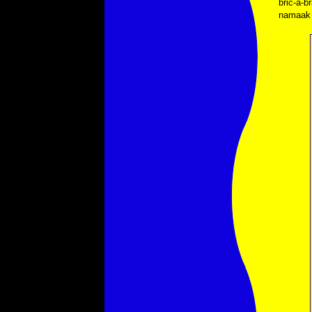
bric-à-b
namaak u