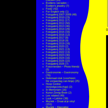
chicken
(14)
Eveliens sieraden –
Evelien's jewelry
(7)
FoolZ
(42)
For English only
(1)
Fotogalerij 2007-2009
(48)
Fotogalerij 2010
(23)
Fotogalerij 2011
(17)
Fotogalerij 2012
(50)
Fotogalerij 2013
(46)
Fotogalerij 2014
(29)
0
Fotogalerij 2015
(33)
Fotogalerij 2016
(12)
Fotogalerij 2017
(8)
Fotogalerij 2018
(9)
Fotogalerij 2019
(16)
Fotogalerij 2020
(2)
Fotogalerij 2021
(13)
Fotogalerij 2022
(13)
Fotogalerij 2023
(30)
Fotogalerij 2024
(16)
Fotogalerij 2025
(22)
Fotogalerij 2026
(7)
Fotovrienden – Photo friendz
(5)
Gastronomie – Gastronomy
(76)
Helemaal stuk (voorheen:
De verjaardag van Anja)
(25)
Hoop Gedoe
(toneelgezelschap)
(2)
In Memoriam
(16)
Kunst-Zinnig-Brein
(2)
Lex related
(49)
Luuk = Lekker
(38)
Muziek – Draai al je vinyl
(151)
Muziek – Klassieke