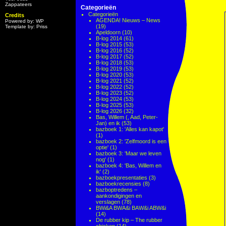
Zappateers
Categorieën
Categorieën
Credits
AGENDA! Nieuws – News
Powered by: WP
(19)
Template by: Priss
Apeldoorn
(10)
B-log 2014
(61)
B-log 2015
(53)
B-log 2016
(52)
B-log 2017
(52)
B-log 2018
(53)
B-log 2019
(53)
B-log 2020
(53)
B-log 2021
(52)
B-log 2022
(52)
B-log 2023
(52)
B-log 2024
(53)
B-log 2025
(53)
B-log 2026
(32)
Bas, Willem (, Aad, Peter-
Jan) en ik
(53)
bazboek 1: 'Alles kan kapot'
(1)
bazboek 2: 'Zelfmoord is een
optie'
(1)
bazboek 3: 'Maar we leven
nog'
(1)
bazboek 4: 'Bas, Willem en
ik'
(2)
bazboekpresentaties
(3)
bazboekrecensies
(8)
bazboptredens –
aankondigingen en
verslagen
(78)
BWi&A BWA&i BAW&i ABW&i
(14)
De rubber kip – The rubber