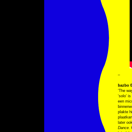
–
bazbo 0
‘The way
‘solo’ i
een micr
binnenwe
plakte h
plaatkan
later oo
Dance
.