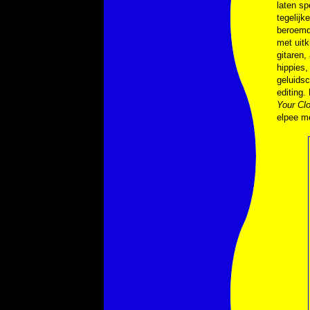
laten sp
tegelijk
beroemd
met uitk
gitaren,
hippies,
geluidsc
editing
Your Cl
elpee me