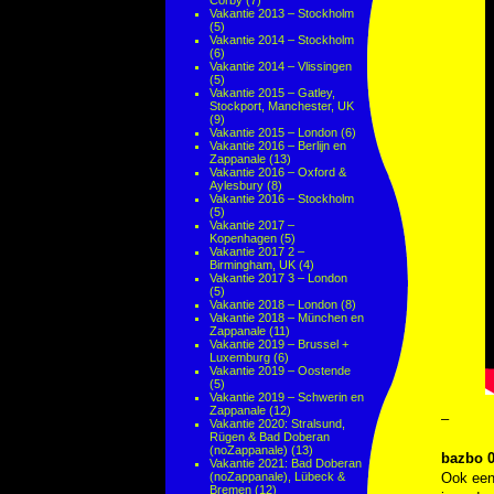
Corby
(7)
Vakantie 2013 – Stockholm
(5)
Vakantie 2014 – Stockholm
(6)
Vakantie 2014 – Vlissingen
(5)
Vakantie 2015 – Gatley,
Stockport, Manchester, UK
(9)
Vakantie 2015 – London
(6)
Vakantie 2016 – Berlijn en
Zappanale
(13)
Vakantie 2016 – Oxford &
Aylesbury
(8)
Vakantie 2016 – Stockholm
(5)
Vakantie 2017 –
Kopenhagen
(5)
Vakantie 2017 2 –
Birmingham, UK
(4)
Vakantie 2017 3 – London
(5)
Vakantie 2018 – London
(8)
Vakantie 2018 – München en
Zappanale
(11)
Vakantie 2019 – Brussel +
Luxemburg
(6)
Vakantie 2019 – Oostende
(5)
Vakantie 2019 – Schwerin en
Zappanale
(12)
–
Vakantie 2020: Stralsund,
Rügen & Bad Doberan
(noZappanale)
(13)
bazbo 0
Vakantie 2021: Bad Doberan
(noZappanale), Lübeck &
Ook een 
Bremen
(12)