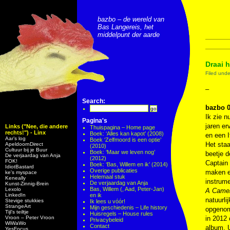
bazbo – de wereld van
Bas Langereis, het
middelpunt der aarde
Draai h
Filed und
–
Search:
bazbo 0
Ik zie n
Pagina's
jaren er
Links ("Nee, die andere
Thuispagina – Home page
rechts!") - Linx
Boek: ‘Alles kan kapot’ (2008)
en een I
Aar’s log
Boek ‘Zelfmoord is een optie’
Het staa
ApeldoornDirect
(2010)
Cultuur bij je Buur
Boek: ‘Maar we leven nog’
beetje 
De verjaardag van Anja
(2012)
FOK!
Captain 
Boek: ‘Bas, Willem en ik’ (2014)
IdiotBastard
Overige publicaties
maken e
ke's myspace
Helemaal stuk
Keneally
instrume
De verjaardag van Anja
Kunst-Zinnig-Brein
Bas, Willem (, Aad, Peter-Jan)
Lexolo
A Came
LinkedIn
en ik
natuurli
Stevige stukkies
Ik lees u vóór!
StrangeArt
Mijn geschiedenis – Life history
opgenome
Tijl’s teiltje
Huisregels – House rules
Vroon – Peter Vroon
in 2012 
Privacybeleid
WiWaWo
Contact
album. U
YesFocus