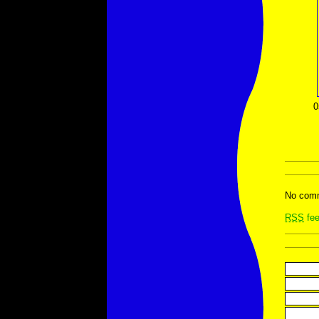
0
No comm
RSS
fee