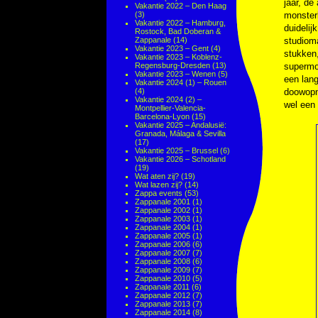
jaar, de
Vakantie 2022 – Den Haag
(3)
monsterl
Vakantie 2022 – Hamburg,
duidelij
Rostock, Bad Doberan &
Zappanale
(14)
studiom
Vakantie 2023 – Gent
(4)
stukken
Vakantie 2023 – Koblenz-
Regensburg-Dresden
(13)
superm
Vakantie 2023 – Wenen
(5)
een lang
Vakantie 2024 (1) – Rouen
(4)
doowopnu
Vakantie 2024 (2) –
wel een 
Montpellier-Valencia-
Barcelona-Lyon
(15)
Vakantie 2025 – Andalusië:
Granada, Málaga & Sevilla
(17)
Vakantie 2025 – Brussel
(6)
Vakantie 2026 – Schotland
(19)
Wat aten zij?
(19)
Wat lazen zij?
(14)
Zappa events
(53)
Zappanale 2001
(1)
Zappanale 2002
(1)
Zappanale 2003
(1)
Zappanale 2004
(1)
Zappanale 2005
(1)
Zappanale 2006
(6)
Zappanale 2007
(7)
Zappanale 2008
(6)
Zappanale 2009
(7)
Zappanale 2010
(5)
Zappanale 2011
(6)
Zappanale 2012
(7)
Zappanale 2013
(7)
Zappanale 2014
(8)