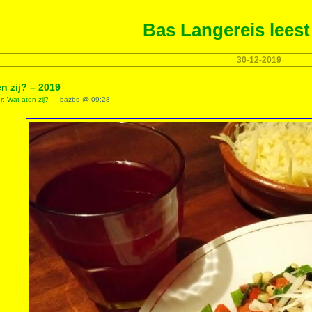
Bas Langereis leest
30-12-2019
n zij? – 2019
er:
Wat aten zij?
— bazbo @ 09:28