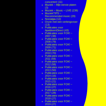
concerten!
(11)
Muziek – Mijn eerste platen
(3)
Muziek – Music – LIVE
(238)
MuziekTIPS –
Recommended music
(29)
Nostalgia
(12)
Onzin met een verlengsnoer
(13)
Publicaties voor
ApeldoornDirect
(43)
Publicaties voor FOK! –
2007
(38)
Publicaties voor FOK! –
2008
(79)
Publicaties voor FOK! –
2009
(71)
Publicaties voor FOK! –
2010
(70)
Publicaties voor FOK! –
2011
(59)
Publicaties voor FOK! –
2012
(58)
Publicaties voor FOK! –
2013
(50)
Publicaties voor FOK! –
2014
(16)
Publicaties voor FOK! –
2015
(21)
Publicaties voor FOK! –
2016
(27)
Publicaties voor FOK! –
2017
(28)
Publicaties voor FOK! –
2018
(27)
Publicaties voor FOK! –
2019
(27)