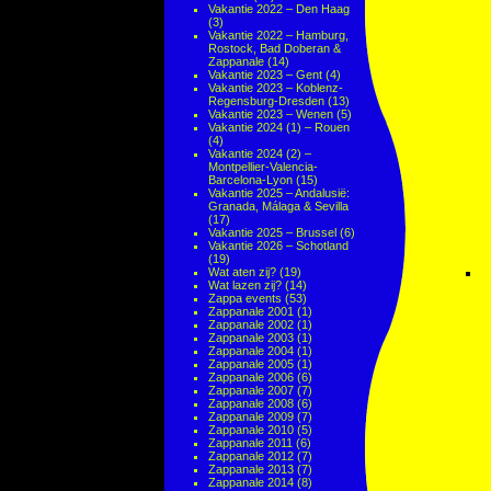
Vakantie 2022 – Den Haag
(3)
Vakantie 2022 – Hamburg,
Rostock, Bad Doberan &
Zappanale
(14)
Vakantie 2023 – Gent
(4)
Vakantie 2023 – Koblenz-
Regensburg-Dresden
(13)
Vakantie 2023 – Wenen
(5)
Vakantie 2024 (1) – Rouen
(4)
Vakantie 2024 (2) –
Montpellier-Valencia-
Barcelona-Lyon
(15)
Vakantie 2025 – Andalusië:
Granada, Málaga & Sevilla
(17)
Vakantie 2025 – Brussel
(6)
Vakantie 2026 – Schotland
(19)
Wat aten zij?
(19)
Wat lazen zij?
(14)
Zappa events
(53)
Zappanale 2001
(1)
Zappanale 2002
(1)
Zappanale 2003
(1)
Zappanale 2004
(1)
Zappanale 2005
(1)
Zappanale 2006
(6)
Zappanale 2007
(7)
Zappanale 2008
(6)
Zappanale 2009
(7)
Zappanale 2010
(5)
Zappanale 2011
(6)
Zappanale 2012
(7)
Zappanale 2013
(7)
Zappanale 2014
(8)