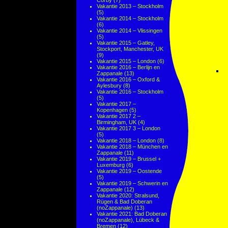
Corby
(7)
Vakantie 2013 – Stockholm
(5)
Vakantie 2014 – Stockholm
(6)
Vakantie 2014 – Vlissingen
(5)
Vakantie 2015 – Gatley,
Stockport, Manchester, UK
(9)
Vakantie 2015 – London
(6)
Vakantie 2016 – Berlijn en
Zappanale
(13)
Vakantie 2016 – Oxford &
Aylesbury
(8)
Vakantie 2016 – Stockholm
(5)
Vakantie 2017 –
Kopenhagen
(5)
Vakantie 2017 2 –
Birmingham, UK
(4)
Vakantie 2017 3 – London
(5)
Vakantie 2018 – London
(8)
Vakantie 2018 – München en
Zappanale
(11)
Vakantie 2019 – Brussel +
Luxemburg
(6)
Vakantie 2019 – Oostende
(5)
Vakantie 2019 – Schwerin en
Zappanale
(12)
Vakantie 2020: Stralsund,
Rügen & Bad Doberan
(noZappanale)
(13)
Vakantie 2021: Bad Doberan
(noZappanale), Lübeck &
Bremen
(12)