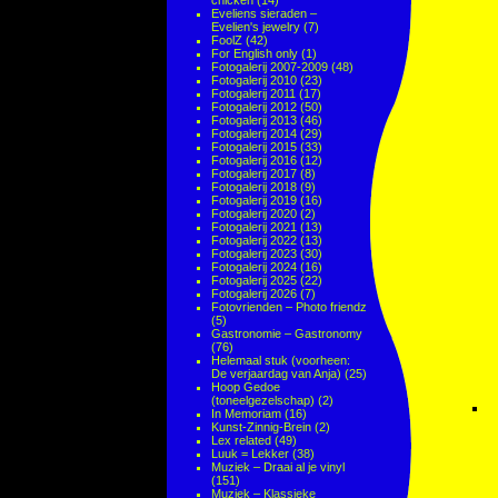
chicken
(14)
Eveliens sieraden –
Evelien's jewelry
(7)
FoolZ
(42)
For English only
(1)
Fotogalerij 2007-2009
(48)
Fotogalerij 2010
(23)
Fotogalerij 2011
(17)
Fotogalerij 2012
(50)
Fotogalerij 2013
(46)
Fotogalerij 2014
(29)
Fotogalerij 2015
(33)
Fotogalerij 2016
(12)
Fotogalerij 2017
(8)
Fotogalerij 2018
(9)
Fotogalerij 2019
(16)
Fotogalerij 2020
(2)
Fotogalerij 2021
(13)
Fotogalerij 2022
(13)
Fotogalerij 2023
(30)
Fotogalerij 2024
(16)
Fotogalerij 2025
(22)
Fotogalerij 2026
(7)
Fotovrienden – Photo friendz
(5)
Gastronomie – Gastronomy
(76)
Helemaal stuk (voorheen:
De verjaardag van Anja)
(25)
Hoop Gedoe
(toneelgezelschap)
(2)
In Memoriam
(16)
Kunst-Zinnig-Brein
(2)
Lex related
(49)
Luuk = Lekker
(38)
Muziek – Draai al je vinyl
(151)
Muziek – Klassieke