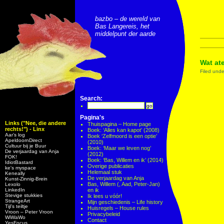
bazbo – de wereld van
Bas Langereis, het
middelpunt der aarde
Wat ate
Filed und
Search:
Pagina's
Links ("Nee, die andere
Thuispagina – Home page
rechts!") - Linx
Boek: ‘Alles kan kapot’ (2008)
Aar’s log
Boek ‘Zelfmoord is een optie’
ApeldoornDirect
(2010)
Cultuur bij je Buur
Boek: ‘Maar we leven nog’
De verjaardag van Anja
(2012)
FOK!
Boek: ‘Bas, Willem en ik’ (2014)
IdiotBastard
Overige publicaties
ke's myspace
Helemaal stuk
Keneally
De verjaardag van Anja
Kunst-Zinnig-Brein
Bas, Willem (, Aad, Peter-Jan)
Lexolo
LinkedIn
en ik
Stevige stukkies
Ik lees u vóór!
StrangeArt
Mijn geschiedenis – Life history
Tijl’s teiltje
Huisregels – House rules
Vroon – Peter Vroon
Privacybeleid
WiWaWo
Contact
YesFocus