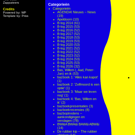
Zappateers
Categorieën
Categorieën
Credits
AGENDA! Nieuws – News
Powered by: WP
(19)
Template by: Priss
Apeldoorn
(10)
B-log 2014
(61)
B-log 2015
(53)
B-log 2016
(52)
B-log 2017
(52)
B-log 2018
(53)
B-log 2019
(53)
B-log 2020
(53)
B-log 2021
(52)
B-log 2022
(52)
B-log 2023
(52)
B-log 2024
(53)
B-log 2025
(53)
B-log 2026
(32)
Bas, Willem (, Aad, Peter-
Jan) en ik
(53)
bazboek 1: 'Alles kan kapot'
(1)
bazboek 2: 'Zelfmoord is een
optie'
(1)
bazboek 3: 'Maar we leven
nog'
(1)
bazboek 4: 'Bas, Willem en
ik'
(2)
bazboekpresentaties
(3)
bazboekrecensies
(8)
bazboptredens –
aankondigingen en
verslagen
(78)
BWi&A BWA&i BAW&i ABW&i
(14)
De rubber kip – The rubber