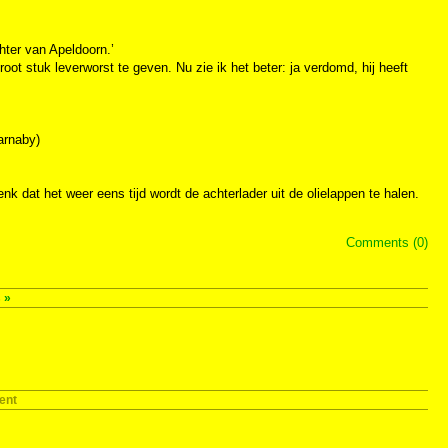
hter van Apeldoorn.’
ot stuk leverworst te geven. Nu zie ik het beter: ja verdomd, hij heeft
Barnaby)
enk dat het weer eens tijd wordt de achterlader uit de olielappen te halen.
Comments (0)
s
»
ent