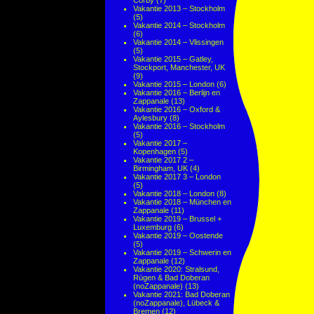
Corby
(7)
Vakantie 2013 – Stockholm
(5)
Vakantie 2014 – Stockholm
(6)
Vakantie 2014 – Vlissingen
(5)
Vakantie 2015 – Gatley,
Stockport, Manchester, UK
(9)
Vakantie 2015 – London
(6)
Vakantie 2016 – Berlijn en
Zappanale
(13)
Vakantie 2016 – Oxford &
Aylesbury
(8)
Vakantie 2016 – Stockholm
(5)
Vakantie 2017 –
Kopenhagen
(5)
Vakantie 2017 2 –
Birmingham, UK
(4)
Vakantie 2017 3 – London
(5)
Vakantie 2018 – London
(8)
Vakantie 2018 – München en
Zappanale
(11)
Vakantie 2019 – Brussel +
Luxemburg
(6)
Vakantie 2019 – Oostende
(5)
Vakantie 2019 – Schwerin en
Zappanale
(12)
Vakantie 2020: Stralsund,
Rügen & Bad Doberan
(noZappanale)
(13)
Vakantie 2021: Bad Doberan
(noZappanale), Lübeck &
Bremen
(12)