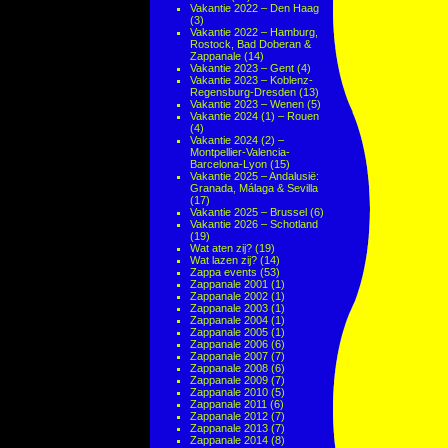
Vakantie 2022 – Den Haag
(3)
Vakantie 2022 – Hamburg,
Rostock, Bad Doberan &
Zappanale
(14)
Vakantie 2023 – Gent
(4)
Vakantie 2023 – Koblenz-
Regensburg-Dresden
(13)
Vakantie 2023 – Wenen
(5)
Vakantie 2024 (1) – Rouen
(4)
Vakantie 2024 (2) –
Montpellier-Valencia-
Barcelona-Lyon
(15)
Vakantie 2025 – Andalusië:
Granada, Málaga & Sevilla
(17)
Vakantie 2025 – Brussel
(6)
Vakantie 2026 – Schotland
(19)
Wat aten zij?
(19)
Wat lazen zij?
(14)
Zappa events
(53)
Zappanale 2001
(1)
Zappanale 2002
(1)
Zappanale 2003
(1)
Zappanale 2004
(1)
Zappanale 2005
(1)
Zappanale 2006
(6)
Zappanale 2007
(7)
Zappanale 2008
(6)
Zappanale 2009
(7)
Zappanale 2010
(5)
Zappanale 2011
(6)
Zappanale 2012
(7)
Zappanale 2013
(7)
Zappanale 2014
(8)