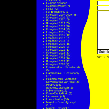
chicken
(14)
Eveliens sieraden –
Evelien's jewelry
(7)
FoolZ
(42)
For English only
(1)
Fotogalerij 2007-2009
(48)
Fotogalerij 2010
(23)
Fotogalerij 2011
(17)
Fotogalerij 2012
(50)
Fotogalerij 2013
(46)
Fotogalerij 2014
(29)
Fotogalerij 2015
(33)
Fotogalerij 2016
(12)
Fotogalerij 2017
(8)
Fotogalerij 2018
(9)
Fotogalerij 2019
(16)
Fotogalerij 2020
(2)
Fotogalerij 2021
(13)
Fotogalerij 2022
(13)
Fotogalerij 2023
(30)
vijf
×
9
Fotogalerij 2024
(16)
Fotogalerij 2025
(22)
Fotogalerij 2026
(7)
Fotovrienden – Photo friendz
(5)
Gastronomie – Gastronomy
(76)
Helemaal stuk (voorheen:
De verjaardag van Anja)
(25)
Hoop Gedoe
(toneelgezelschap)
(2)
In Memoriam
(16)
Kunst-Zinnig-Brein
(2)
Lex related
(49)
Luuk = Lekker
(38)
Muziek – Draai al je vinyl
(151)
Muziek – Klassieke