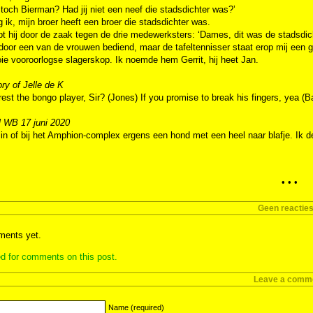
t toch Bierman? Had jij niet een neef die stadsdichter was?’
 ik, mijn broer heeft een broer die stadsdichter was.
t hij door de zaak tegen de drie medewerksters: ‘Dames, dit was de stadsdic
door een van de vrouwen bediend, maar de tafeltennisser staat erop mij een gro
ie vooroorlogse slagerskop. Ik noemde hem Gerrit, hij heet Jan.
ry of Jelle de K
rest the bongo player, Sir? (Jones) If you promise to break his fingers, yea (
l WB 17 juni 2020
 in of bij het Amphion-complex ergens een hond met een heel naar blafje. Ik d
• • •
Geen reactie
ents yet.
d for comments on this post.
Leave a comm
Name (required)