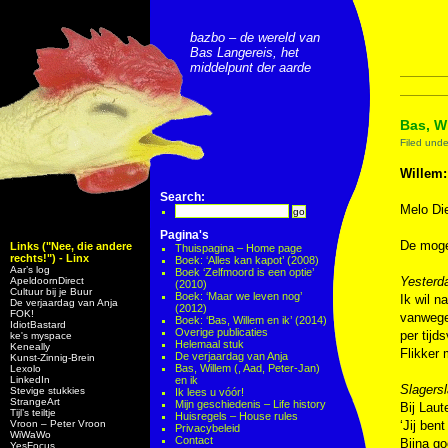
bazbo – de wereld van
Bas Langereis, het
middelpunt der aarde
Bas, Wi
Filed und
Willem:
Search:
Melo D
Pagina's
De moge
Links ("Nee, die andere
Thuispagina – Home page
rechts!") - Linx
Boek: ‘Alles kan kapot’ (2008)
Aar’s log
Boek ‘Zelfmoord is een optie’
Yesterd
ApeldoornDirect
(2010)
Cultuur bij je Buur
Boek: ‘Maar we leven nog’
Ik wil n
De verjaardag van Anja
(2012)
FOK!
vanwege 
Boek: ‘Bas, Willem en ik’ (2014)
IdiotBastard
Overige publicaties
per tijds
ke's myspace
Helemaal stuk
Keneally
Flikker 
De verjaardag van Anja
Kunst-Zinnig-Brein
Bas, Willem (, Aad, Peter-Jan)
Lexolo
LinkedIn
en ik
Slagersl
Stevige stukkies
Ik lees u vóór!
StrangeArt
Mijn geschiedenis – Life history
Bij Laut
Tijl’s teiltje
Huisregels – House rules
Vroon – Peter Vroon
‘Jij ben
Privacybeleid
WiWaWo
Contact
Bijna go
YesFocus