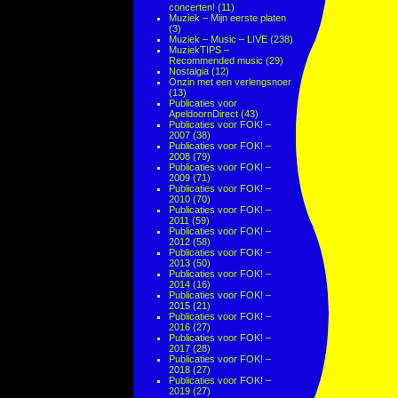
concerten!
(11)
Muziek – Mijn eerste platen
(3)
Muziek – Music – LIVE
(238)
MuziekTIPS –
Recommended music
(29)
Nostalgia
(12)
Onzin met een verlengsnoer
(13)
Publicaties voor
ApeldoornDirect
(43)
Publicaties voor FOK! –
2007
(38)
Publicaties voor FOK! –
2008
(79)
Publicaties voor FOK! –
2009
(71)
Publicaties voor FOK! –
2010
(70)
Publicaties voor FOK! –
2011
(59)
Publicaties voor FOK! –
2012
(58)
Publicaties voor FOK! –
2013
(50)
Publicaties voor FOK! –
2014
(16)
Publicaties voor FOK! –
2015
(21)
Publicaties voor FOK! –
2016
(27)
Publicaties voor FOK! –
2017
(28)
Publicaties voor FOK! –
2018
(27)
Publicaties voor FOK! –
2019
(27)