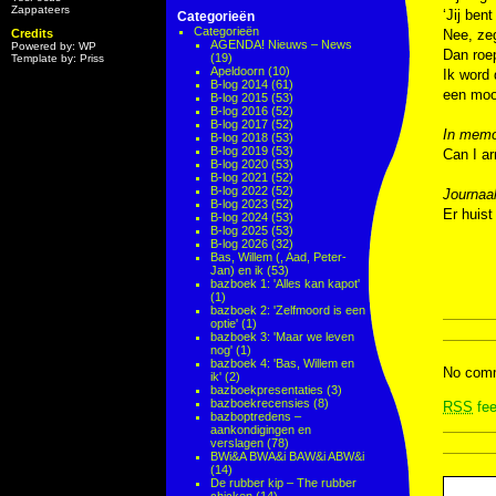
Zappateers
‘Jij ben
Categorieën
Categorieën
Credits
Nee, zeg
AGENDA! Nieuws – News
Powered by: WP
Dan roep
(19)
Template by: Priss
Apeldoorn
(10)
Ik word 
B-log 2014
(61)
een moo
B-log 2015
(53)
B-log 2016
(52)
B-log 2017
(52)
In memo
B-log 2018
(53)
B-log 2019
(53)
Can I ar
B-log 2020
(53)
B-log 2021
(52)
B-log 2022
(52)
Journaa
B-log 2023
(52)
Er huist
B-log 2024
(53)
B-log 2025
(53)
B-log 2026
(32)
Bas, Willem (, Aad, Peter-
Jan) en ik
(53)
bazboek 1: 'Alles kan kapot'
(1)
bazboek 2: 'Zelfmoord is een
optie'
(1)
bazboek 3: 'Maar we leven
nog'
(1)
bazboek 4: 'Bas, Willem en
No comm
ik'
(2)
bazboekpresentaties
(3)
bazboekrecensies
(8)
RSS
fee
bazboptredens –
aankondigingen en
verslagen
(78)
BWi&A BWA&i BAW&i ABW&i
(14)
De rubber kip – The rubber