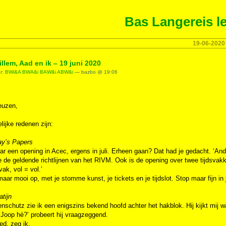
Bas Langereis le
19-06-2020
llem, Aad en ik – 19 juni 2020
er:
BWi&A BWA&i BAW&i ABW&i
— bazbo @ 19:06
ieuzen,
lijke redenen zijn:
ay’s Papers
aar een opening in Acec, ergens in juli. Erheen gaan? Dat had je gedacht. ‘And
de geldende richtlijnen van het RIVM. Ook is de opening over twee tijdsvakk
vak, vol = vol.’
maar mooi op, met je stomme kunst, je tickets en je tijdslot. Stop maar fijn in
atijn
enschutz zie ik een enigszins bekend hoofd achter het hakblok. Hij kijkt mij w
t Joop hè?’ probeert hij vraagzeggend.
ed, zeg ik.