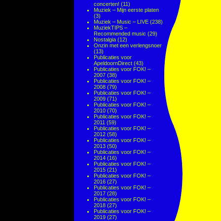
concerten!
(11)
Muziek – Mijn eerste platen
(3)
Muziek – Music – LIVE
(238)
MuziekTIPS –
Recommended music
(29)
Nostalgia
(12)
Onzin met een verlengsnoer
(13)
Publicaties voor
ApeldoornDirect
(43)
Publicaties voor FOK! –
2007
(38)
Publicaties voor FOK! –
2008
(79)
Publicaties voor FOK! –
2009
(71)
Publicaties voor FOK! –
2010
(70)
Publicaties voor FOK! –
2011
(59)
Publicaties voor FOK! –
2012
(58)
Publicaties voor FOK! –
2013
(50)
Publicaties voor FOK! –
2014
(16)
Publicaties voor FOK! –
2015
(21)
Publicaties voor FOK! –
2016
(27)
Publicaties voor FOK! –
2017
(28)
Publicaties voor FOK! –
2018
(27)
Publicaties voor FOK! –
2019
(27)