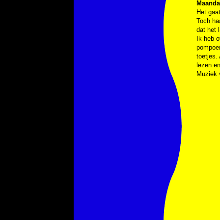
Maanda
Het gaat
Toch haa
dat het 
Ik heb o
pompoens
toetjes.
lezen en
Muziek