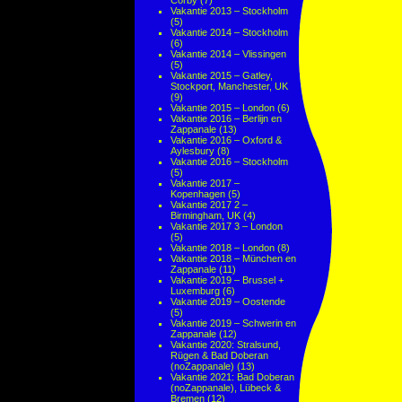
Corby
(7)
Vakantie 2013 – Stockholm
(5)
Vakantie 2014 – Stockholm
(6)
Vakantie 2014 – Vlissingen
(5)
Vakantie 2015 – Gatley,
Stockport, Manchester, UK
(9)
Vakantie 2015 – London
(6)
Vakantie 2016 – Berlijn en
Zappanale
(13)
Vakantie 2016 – Oxford &
Aylesbury
(8)
Vakantie 2016 – Stockholm
(5)
Vakantie 2017 –
Kopenhagen
(5)
Vakantie 2017 2 –
Birmingham, UK
(4)
Vakantie 2017 3 – London
(5)
Vakantie 2018 – London
(8)
Vakantie 2018 – München en
Zappanale
(11)
Vakantie 2019 – Brussel +
Luxemburg
(6)
Vakantie 2019 – Oostende
(5)
Vakantie 2019 – Schwerin en
Zappanale
(12)
Vakantie 2020: Stralsund,
Rügen & Bad Doberan
(noZappanale)
(13)
Vakantie 2021: Bad Doberan
(noZappanale), Lübeck &
Bremen
(12)