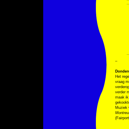
–
Donder
Het rege
vraag me
verdero
verder m
maak ik 
gekookte
Muziek
Montreu
(Fairpor