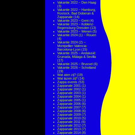
Vakantie 2022 – Den Haag
(3)
Vakantie 2022 – Hamburg,
Rostock, Bad Doberan &
Zappanale
(14)
Vakantie 2023 – Gent
(4)
Vakantie 2023 – Koblenz-
Regensburg-Dresden
(13)
Vakantie 2023 – Wenen
(5)
Vakantie 2024 (1) – Rouen
(4)
Vakantie 2024 (2) –
Montpellier-Valencia-
Barcelona-Lyon
(15)
Vakantie 2025 – Andalusië:
Granada, Málaga & Sevilla
(17)
Vakantie 2025 – Brussel
(6)
Vakantie 2026 – Schotland
(19)
Wat aten zij?
(19)
Wat lazen zij?
(14)
Zappa events
(53)
Zappanale 2001
(1)
Zappanale 2002
(1)
Zappanale 2003
(1)
Zappanale 2004
(1)
Zappanale 2005
(1)
Zappanale 2006
(6)
Zappanale 2007
(7)
Zappanale 2008
(6)
Zappanale 2009
(7)
Zappanale 2010
(5)
Zappanale 2011
(6)
Zappanale 2012
(7)
Zappanale 2013
(7)
Zappanale 2014
(8)