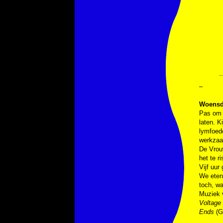
–
Woensd
Pas om k
laten. K
lymfoede
werkzaa
De Vrouw
het te r
Vijf uur
We eten 
toch, wa
Muziek v
Voltage
Ends
(Gi