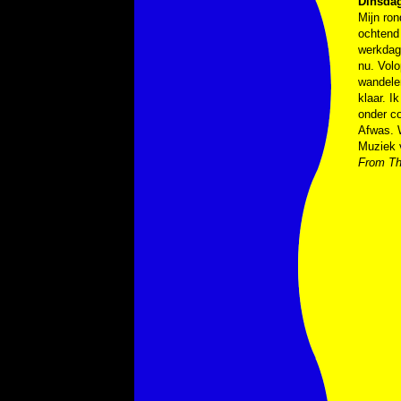
Dinsda
Mijn ro
ochtend 
werkdag 
nu. Volo
wandelen
klaar. I
onder co
Afwas. W
Muziek 
From Th