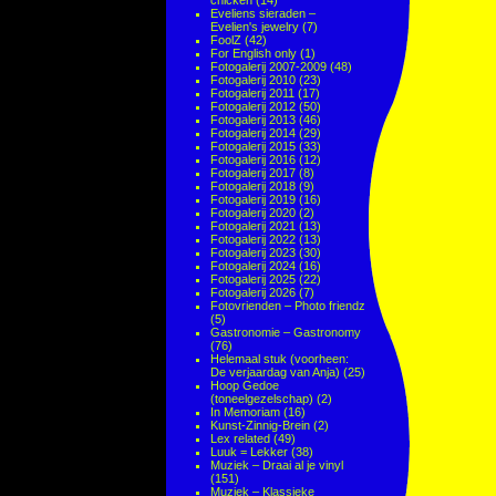
chicken
(14)
Eveliens sieraden –
Evelien's jewelry
(7)
FoolZ
(42)
For English only
(1)
Fotogalerij 2007-2009
(48)
Fotogalerij 2010
(23)
Fotogalerij 2011
(17)
Fotogalerij 2012
(50)
Fotogalerij 2013
(46)
Fotogalerij 2014
(29)
Fotogalerij 2015
(33)
Fotogalerij 2016
(12)
Fotogalerij 2017
(8)
Fotogalerij 2018
(9)
Fotogalerij 2019
(16)
Fotogalerij 2020
(2)
Fotogalerij 2021
(13)
Fotogalerij 2022
(13)
Fotogalerij 2023
(30)
Fotogalerij 2024
(16)
Fotogalerij 2025
(22)
Fotogalerij 2026
(7)
Fotovrienden – Photo friendz
(5)
Gastronomie – Gastronomy
(76)
Helemaal stuk (voorheen:
De verjaardag van Anja)
(25)
Hoop Gedoe
(toneelgezelschap)
(2)
In Memoriam
(16)
Kunst-Zinnig-Brein
(2)
Lex related
(49)
Luuk = Lekker
(38)
Muziek – Draai al je vinyl
(151)
Muziek – Klassieke