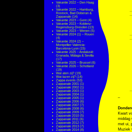
Vakantie 2022 – Den Haag
(3)
Vakantie 2022 – Hamburg,
Rostock, Bad Doberan &
Zappanale
(14)
Vakantie 2023 – Gent
(4)
Vakantie 2023 – Koblenz-
Regensburg-Dresden
(13)
Vakantie 2023 – Wenen
(5)
Vakantie 2024 (1) – Rouen
(4)
Vakantie 2024 (2) –
Montpellier-Valencia-
Barcelona-Lyon
(15)
Vakantie 2025 – Andalusië:
Granada, Málaga & Sevilla
(17)
Vakantie 2025 – Brussel
(6)
Vakantie 2026 – Schotland
(19)
Wat aten zij?
(19)
Wat lazen zij?
(14)
Zappa events
(53)
Zappanale 2001
(1)
Zappanale 2002
(1)
Zappanale 2003
(1)
Zappanale 2004
(1)
–
Zappanale 2005
(1)
Zappanale 2006
(6)
Zappanale 2007
(7)
Donderd
Zappanale 2008
(6)
Zappanale 2009
(7)
Kwart vo
Zappanale 2010
(5)
middag w
Zappanale 2011
(6)
Zappanale 2012
(7)
met ui, 
Zappanale 2013
(7)
Muziek
Zappanale 2014
(8)