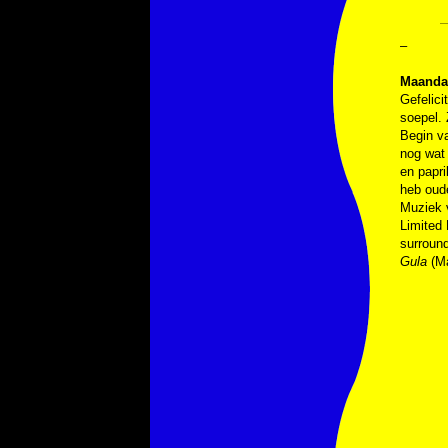
–
Maandag
Gefelici
soepel. 
Begin va
nog wat 
en papri
heb oude
Muziek
Limited 
surroun
Gula
(Ma