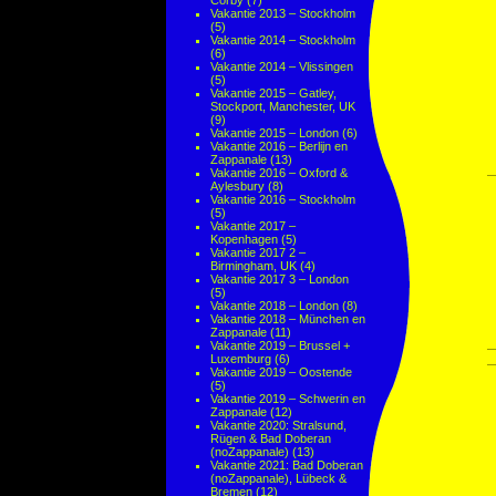
Corby
(7)
Vakantie 2013 – Stockholm
(5)
Vakantie 2014 – Stockholm
(6)
Vakantie 2014 – Vlissingen
(5)
Vakantie 2015 – Gatley,
Stockport, Manchester, UK
(9)
Vakantie 2015 – London
(6)
Vakantie 2016 – Berlijn en
Zappanale
(13)
Vakantie 2016 – Oxford &
Aylesbury
(8)
Vakantie 2016 – Stockholm
(5)
Vakantie 2017 –
Kopenhagen
(5)
Vakantie 2017 2 –
Birmingham, UK
(4)
Vakantie 2017 3 – London
(5)
Vakantie 2018 – London
(8)
Vakantie 2018 – München en
Zappanale
(11)
Vakantie 2019 – Brussel +
Luxemburg
(6)
Vakantie 2019 – Oostende
(5)
Vakantie 2019 – Schwerin en
Zappanale
(12)
Vakantie 2020: Stralsund,
Rügen & Bad Doberan
(noZappanale)
(13)
Vakantie 2021: Bad Doberan
(noZappanale), Lübeck &
Bremen
(12)