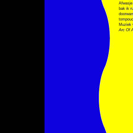
Afwasje
bak ik r
doorwarm
tompouce
Muziek
Arc Of 