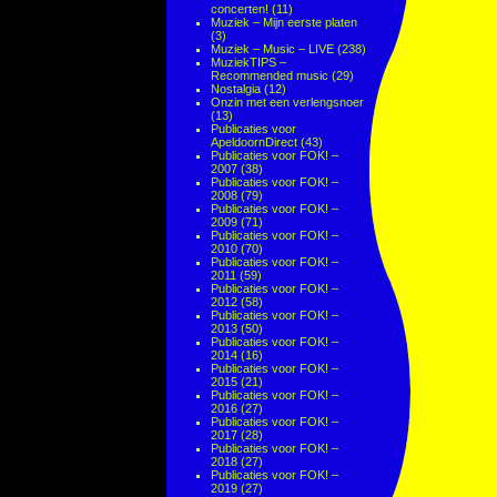
concerten!
(11)
Muziek – Mijn eerste platen
(3)
Muziek – Music – LIVE
(238)
MuziekTIPS –
Recommended music
(29)
Nostalgia
(12)
Onzin met een verlengsnoer
(13)
Publicaties voor
ApeldoornDirect
(43)
Publicaties voor FOK! –
2007
(38)
Publicaties voor FOK! –
2008
(79)
Publicaties voor FOK! –
2009
(71)
Publicaties voor FOK! –
2010
(70)
Publicaties voor FOK! –
2011
(59)
Publicaties voor FOK! –
2012
(58)
Publicaties voor FOK! –
2013
(50)
Publicaties voor FOK! –
2014
(16)
Publicaties voor FOK! –
2015
(21)
Publicaties voor FOK! –
2016
(27)
Publicaties voor FOK! –
2017
(28)
Publicaties voor FOK! –
2018
(27)
Publicaties voor FOK! –
2019
(27)