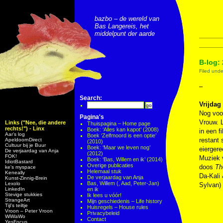
bazbo – de wereld van
Bas Langereis, het
middelpunt der aarde
B-log: 
Filed und
–
Search:
Vrijdag 
Nog voor
Pagina's
Vrouw. L
Links ("Nee, die andere
Thuispagina – Home page
rechts!") - Linx
Boek: ‘Alles kan kapot’ (2008)
in een f
Aar’s log
Boek ‘Zelfmoord is een optie’
restant 
ApeldoornDirect
(2010)
Cultuur bij je Buur
Boek: ‘Maar we leven nog’
eiergere
De verjaardag van Anja
(2012)
FOK!
Muziek
Boek: ‘Bas, Willem en ik’ (2014)
IdiotBastard
Overige publicaties
doos
Th
ke's myspace
Helemaal stuk
Keneally
Da-Kali
De verjaardag van Anja
Kunst-Zinnig-Brein
Bas, Willem (, Aad, Peter-Jan)
Lexolo
Sylvan)
LinkedIn
en ik
Stevige stukkies
Ik lees u vóór!
StrangeArt
Mijn geschiedenis – Life history
Tijl’s teiltje
Huisregels – House rules
Vroon – Peter Vroon
Privacybeleid
WiWaWo
Contact
YesFocus