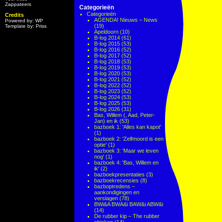
Zappateers
Categorieën
Categorieën
Credits
AGENDA! Nieuws – News
Powered by: WP
(19)
Template by: Priss
Apeldoorn
(10)
B-log 2014
(61)
B-log 2015
(53)
B-log 2016
(52)
B-log 2017
(52)
B-log 2018
(53)
B-log 2019
(53)
B-log 2020
(53)
B-log 2021
(52)
B-log 2022
(52)
B-log 2023
(52)
B-log 2024
(53)
B-log 2025
(53)
B-log 2026
(31)
Bas, Willem (, Aad, Peter-
Jan) en ik
(53)
bazboek 1: 'Alles kan kapot'
(1)
bazboek 2: 'Zelfmoord is een
optie'
(1)
bazboek 3: 'Maar we leven
nog'
(1)
bazboek 4: 'Bas, Willem en
ik'
(2)
bazboekpresentaties
(3)
bazboekrecensies
(8)
bazboptredens –
aankondigingen en
verslagen
(78)
BWi&A BWA&i BAW&i ABW&i
(14)
De rubber kip – The rubber