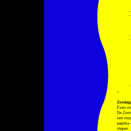
–
Zondag 
Even vo
De Zoon 
een muz
paprika 
slapen.