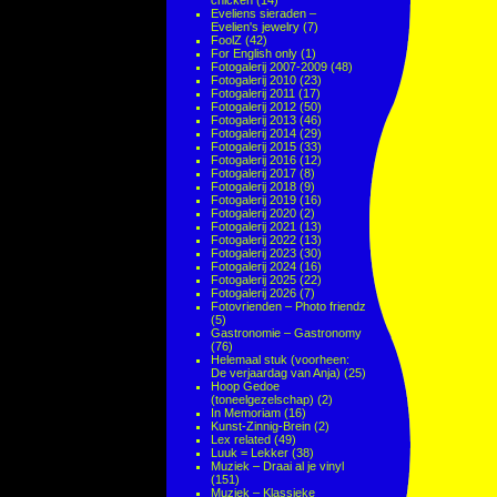
chicken
(14)
Eveliens sieraden –
Evelien's jewelry
(7)
FoolZ
(42)
For English only
(1)
Fotogalerij 2007-2009
(48)
Fotogalerij 2010
(23)
Fotogalerij 2011
(17)
Fotogalerij 2012
(50)
Fotogalerij 2013
(46)
Fotogalerij 2014
(29)
Fotogalerij 2015
(33)
Fotogalerij 2016
(12)
Fotogalerij 2017
(8)
Fotogalerij 2018
(9)
Fotogalerij 2019
(16)
Fotogalerij 2020
(2)
Fotogalerij 2021
(13)
Fotogalerij 2022
(13)
Fotogalerij 2023
(30)
Fotogalerij 2024
(16)
Fotogalerij 2025
(22)
Fotogalerij 2026
(7)
Fotovrienden – Photo friendz
(5)
Gastronomie – Gastronomy
(76)
Helemaal stuk (voorheen:
De verjaardag van Anja)
(25)
Hoop Gedoe
(toneelgezelschap)
(2)
In Memoriam
(16)
Kunst-Zinnig-Brein
(2)
Lex related
(49)
Luuk = Lekker
(38)
Muziek – Draai al je vinyl
(151)
Muziek – Klassieke