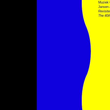
Muziek
Jansen 
Revisite
The 40th