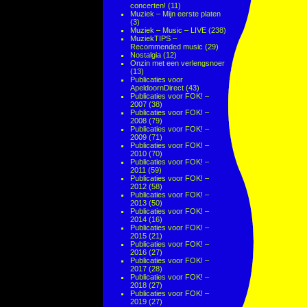
concerten!
(11)
Muziek – Mijn eerste platen
(3)
Muziek – Music – LIVE
(238)
MuziekTIPS –
Recommended music
(29)
Nostalgia
(12)
Onzin met een verlengsnoer
(13)
Publicaties voor
ApeldoornDirect
(43)
Publicaties voor FOK! –
2007
(38)
Publicaties voor FOK! –
2008
(79)
Publicaties voor FOK! –
2009
(71)
Publicaties voor FOK! –
2010
(70)
Publicaties voor FOK! –
2011
(59)
Publicaties voor FOK! –
2012
(58)
Publicaties voor FOK! –
2013
(50)
Publicaties voor FOK! –
2014
(16)
Publicaties voor FOK! –
2015
(21)
Publicaties voor FOK! –
2016
(27)
Publicaties voor FOK! –
2017
(28)
Publicaties voor FOK! –
2018
(27)
Publicaties voor FOK! –
2019
(27)