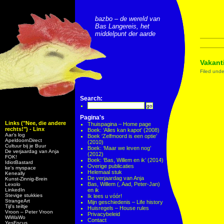
bazbo – de wereld van
Bas Langereis, het
middelpunt der aarde
Vakant
Filed und
Search:
Pagina's
Links ("Nee, die andere
Thuispagina – Home page
rechts!") - Linx
Boek: ‘Alles kan kapot’ (2008)
Aar’s log
Boek ‘Zelfmoord is een optie’
ApeldoornDirect
(2010)
Cultuur bij je Buur
Boek: ‘Maar we leven nog’
De verjaardag van Anja
(2012)
FOK!
Boek: ‘Bas, Willem en ik’ (2014)
IdiotBastard
Overige publicaties
ke's myspace
Helemaal stuk
Keneally
De verjaardag van Anja
Kunst-Zinnig-Brein
Bas, Willem (, Aad, Peter-Jan)
Lexolo
LinkedIn
en ik
Stevige stukkies
Ik lees u vóór!
StrangeArt
Mijn geschiedenis – Life history
Tijl’s teiltje
Huisregels – House rules
Vroon – Peter Vroon
Privacybeleid
WiWaWo
Contact
YesFocus