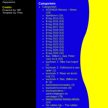
Zappateers
Categorieën
Categorieën
Credits
AGENDA! Nieuws – News
Powered by: WP
(19)
Template by: Priss
Apeldoorn
(10)
B-log 2014
(61)
B-log 2015
(53)
B-log 2016
(52)
B-log 2017
(52)
B-log 2018
(53)
B-log 2019
(53)
B-log 2020
(53)
B-log 2021
(52)
B-log 2022
(52)
B-log 2023
(52)
B-log 2024
(53)
B-log 2025
(53)
B-log 2026
(32)
Bas, Willem (, Aad, Peter-
Jan) en ik
(53)
bazboek 1: 'Alles kan kapot'
(1)
bazboek 2: 'Zelfmoord is een
optie'
(1)
bazboek 3: 'Maar we leven
nog'
(1)
bazboek 4: 'Bas, Willem en
ik'
(2)
bazboekpresentaties
(3)
bazboekrecensies
(8)
bazboptredens –
aankondigingen en
verslagen
(78)
BWi&A BWA&i BAW&i ABW&i
(14)
De rubber kip – The rubber