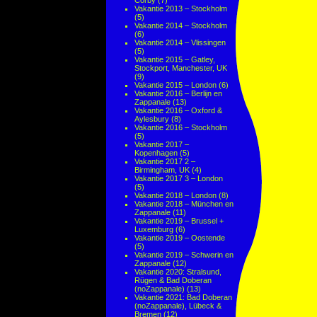
Corby
(7)
Vakantie 2013 – Stockholm
(5)
Vakantie 2014 – Stockholm
(6)
Vakantie 2014 – Vlissingen
(5)
Vakantie 2015 – Gatley,
Stockport, Manchester, UK
(9)
Vakantie 2015 – London
(6)
Vakantie 2016 – Berlijn en
Zappanale
(13)
Vakantie 2016 – Oxford &
Aylesbury
(8)
Vakantie 2016 – Stockholm
(5)
Vakantie 2017 –
Kopenhagen
(5)
Vakantie 2017 2 –
Birmingham, UK
(4)
Vakantie 2017 3 – London
(5)
Vakantie 2018 – London
(8)
Vakantie 2018 – München en
Zappanale
(11)
Vakantie 2019 – Brussel +
Luxemburg
(6)
Vakantie 2019 – Oostende
(5)
Vakantie 2019 – Schwerin en
Zappanale
(12)
Vakantie 2020: Stralsund,
Rügen & Bad Doberan
(noZappanale)
(13)
Vakantie 2021: Bad Doberan
(noZappanale), Lübeck &
Bremen
(12)