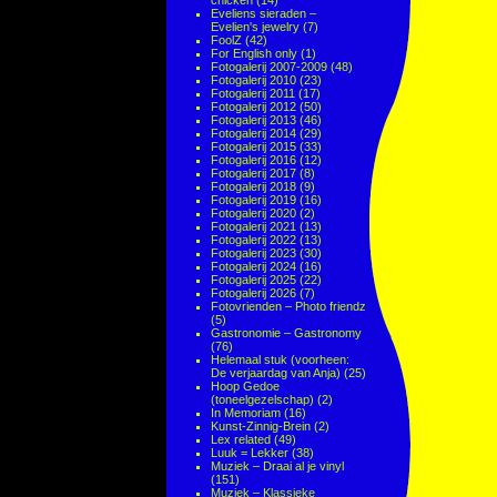
chicken
(14)
Eveliens sieraden –
Evelien's jewelry
(7)
FoolZ
(42)
For English only
(1)
Fotogalerij 2007-2009
(48)
Fotogalerij 2010
(23)
Fotogalerij 2011
(17)
Fotogalerij 2012
(50)
Fotogalerij 2013
(46)
Fotogalerij 2014
(29)
Fotogalerij 2015
(33)
Fotogalerij 2016
(12)
Fotogalerij 2017
(8)
Fotogalerij 2018
(9)
Fotogalerij 2019
(16)
Fotogalerij 2020
(2)
Fotogalerij 2021
(13)
Fotogalerij 2022
(13)
Fotogalerij 2023
(30)
Fotogalerij 2024
(16)
Fotogalerij 2025
(22)
Fotogalerij 2026
(7)
Fotovrienden – Photo friendz
(5)
Gastronomie – Gastronomy
(76)
Helemaal stuk (voorheen:
De verjaardag van Anja)
(25)
Hoop Gedoe
(toneelgezelschap)
(2)
In Memoriam
(16)
Kunst-Zinnig-Brein
(2)
Lex related
(49)
Luuk = Lekker
(38)
Muziek – Draai al je vinyl
(151)
Muziek – Klassieke