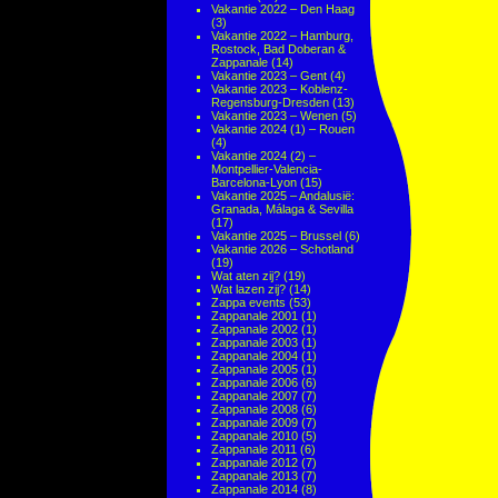
Vakantie 2022 – Den Haag
(3)
Vakantie 2022 – Hamburg,
Rostock, Bad Doberan &
Zappanale
(14)
Vakantie 2023 – Gent
(4)
Vakantie 2023 – Koblenz-
Regensburg-Dresden
(13)
Vakantie 2023 – Wenen
(5)
Vakantie 2024 (1) – Rouen
(4)
Vakantie 2024 (2) –
Montpellier-Valencia-
Barcelona-Lyon
(15)
Vakantie 2025 – Andalusië:
Granada, Málaga & Sevilla
(17)
Vakantie 2025 – Brussel
(6)
Vakantie 2026 – Schotland
(19)
Wat aten zij?
(19)
Wat lazen zij?
(14)
Zappa events
(53)
Zappanale 2001
(1)
Zappanale 2002
(1)
Zappanale 2003
(1)
Zappanale 2004
(1)
Zappanale 2005
(1)
Zappanale 2006
(6)
Zappanale 2007
(7)
Zappanale 2008
(6)
Zappanale 2009
(7)
Zappanale 2010
(5)
Zappanale 2011
(6)
Zappanale 2012
(7)
Zappanale 2013
(7)
Zappanale 2014
(8)