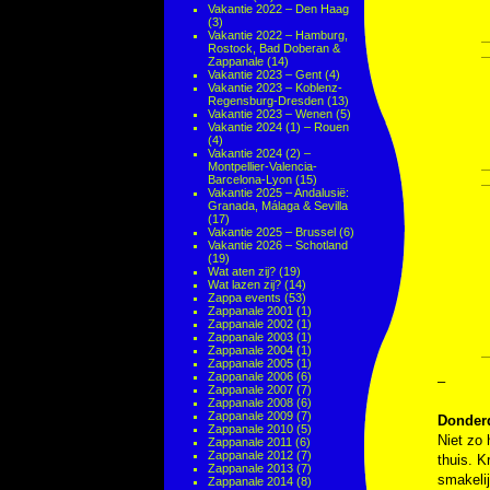
Vakantie 2022 – Den Haag
(3)
Vakantie 2022 – Hamburg,
Rostock, Bad Doberan &
Zappanale
(14)
Vakantie 2023 – Gent
(4)
Vakantie 2023 – Koblenz-
Regensburg-Dresden
(13)
Vakantie 2023 – Wenen
(5)
Vakantie 2024 (1) – Rouen
(4)
Vakantie 2024 (2) –
Montpellier-Valencia-
Barcelona-Lyon
(15)
Vakantie 2025 – Andalusië:
Granada, Málaga & Sevilla
(17)
Vakantie 2025 – Brussel
(6)
Vakantie 2026 – Schotland
(19)
Wat aten zij?
(19)
Wat lazen zij?
(14)
Zappa events
(53)
Zappanale 2001
(1)
Zappanale 2002
(1)
Zappanale 2003
(1)
Zappanale 2004
(1)
Zappanale 2005
(1)
Zappanale 2006
(6)
–
Zappanale 2007
(7)
Zappanale 2008
(6)
Zappanale 2009
(7)
Donderd
Zappanale 2010
(5)
Niet zo 
Zappanale 2011
(6)
Zappanale 2012
(7)
thuis. K
Zappanale 2013
(7)
smakeli
Zappanale 2014
(8)