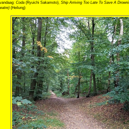
 vandaag:
Coda
(Ryuichi Sakamoto),
Ship Arriving Too Late To Save A Drown
eatre)
(Heilung)