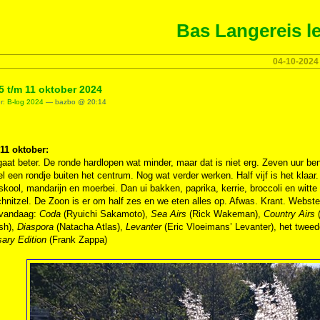
Bas Langereis le
04-10-2024
5 t/m 11 oktober 2024
er:
B-log 2024
— bazbo @ 20:14
 11 oktober:
aat beter. De ronde hardlopen wat minder, maar dat is niet erg. Zeven uur be
l een rondje buiten het centrum. Nog wat verder werken. Half vijf is het kla
skool, mandarijn en moerbei. Dan ui bakken, paprika, kerrie, broccoli en wi
hnitzel. De Zoon is er om half zes en we eten alles op. Afwas. Krant. Webst
 vandaag:
Coda
(Ryuichi Sakamoto),
Sea Airs
(Rick Wakeman),
Country Airs
(
sh),
Diaspora
(Natacha Atlas),
Levanter
(Eric Vloeimans’ Levanter), het tweede
ary Edition
(Frank Zappa)