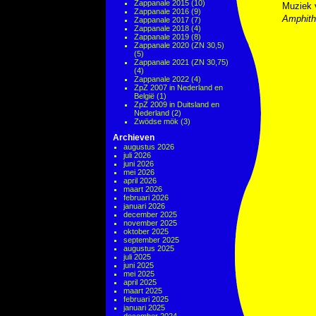
Zappanale 2015
(10)
Muziek
Zappanale 2016
(9)
Amphith
Zappanale 2017
(7)
Zappanale 2018
(4)
Zappanale 2019
(8)
Zappanale 2020 (ZN 30,5)
(5)
Zappanale 2021 (ZN 30,75)
(4)
Zappanale 2022
(4)
ZpZ 2007 in Nederland en
België
(1)
ZpZ 2009 in Duitsland en
Nederland
(2)
Zwödse mök
(3)
Archieven
augustus 2026
juli 2026
juni 2026
mei 2026
april 2026
maart 2026
februari 2026
januari 2026
december 2025
november 2025
oktober 2025
september 2025
augustus 2025
juli 2025
juni 2025
mei 2025
april 2025
maart 2025
februari 2025
januari 2025