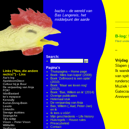
bazbo – de wereld van
Bas Langereis, het
middelpunt der aarde
B-log: 
Filed und
–
Search:
Vrijdag
Slapen g
Pagina's
Ik wande
Links ("Nee, die andere
Thuispagina – Home page
rechts!") - Linx
Boek: ‘Alles kan kapot’ (2008)
van spit
Aar’s log
Boek ‘Zelfmoord is een optie’
rundersc
ApeldoornDirect
(2010)
Cultuur bij je Buur
Boek: ‘Maar we leven nog’
Muziek
De verjaardag van Anja
(2012)
FOK!
Gatecra
Boek: ‘Bas, Willem en ik’ (2014)
IdiotBastard
Overige publicaties
Annivers
ke's myspace
Helemaal stuk
Keneally
De verjaardag van Anja
Kunst-Zinnig-Brein
Bas, Willem (, Aad, Peter-Jan)
Lexolo
LinkedIn
en ik
Stevige stukkies
Ik lees u vóór!
StrangeArt
Mijn geschiedenis – Life history
Tijl’s teiltje
Huisregels – House rules
Vroon – Peter Vroon
Privacybeleid
WiWaWo
Contact
YesFocus