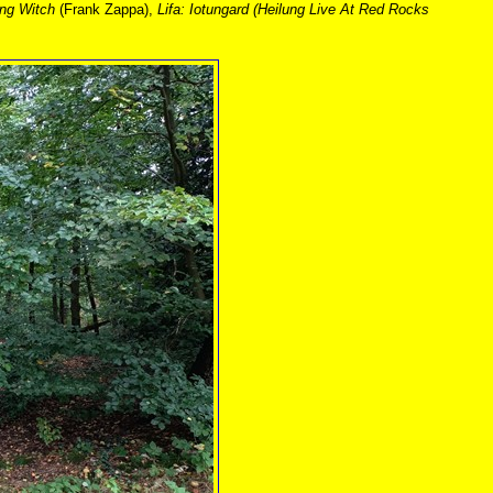
ing Witch
(Frank Zappa),
Lifa: Iotungard (Heilung Live At Red Rocks