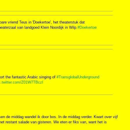
bare vriend Teus in 'Doekertoe', het theaterstuk dat
eaterzaal van landgoed Klein Noordijk in Wilp.
#Doekertoe
rt the fantastic Arabic singing of
#TransglobalUnderground
c.twitter.com/Z01W7TBczI
ssen de middag wandel ik door bos. In de middag verder. Kwart over vijf
et restant salade van gisteren. We eten er fiks van, want het is