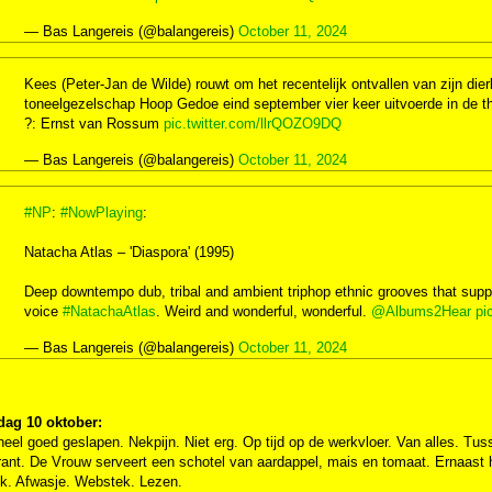
— Bas Langereis (@balangereis)
October 11, 2024
Kees (Peter-Jan de Wilde) rouwt om het recentelijk ontvallen van zijn dier
toneelgezelschap Hoop Gedoe eind september vier keer uitvoerde in de th
?: Ernst van Rossum
pic.twitter.com/llrQOZO9DQ
— Bas Langereis (@balangereis)
October 11, 2024
#NP
:
#NowPlaying
:
Natacha Atlas – 'Diaspora' (1995)
Deep downtempo dub, tribal and ambient triphop ethnic grooves that suppo
voice
#NatachaAtlas
. Weird and wonderful, wonderful.
@Albums2Hear
pi
— Bas Langereis (@balangereis)
October 11, 2024
ag 10 oktober:
heel goed geslapen. Nekpijn. Niet erg. Op tijd op de werkvloer. Van alles. Tu
rant. De Vrouw serveert een schotel van aardappel, mais en tomaat. Ernaast h
jk. Afwasje. Webstek. Lezen.