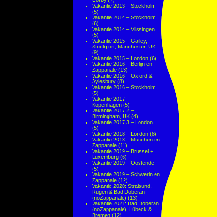
Corby
(7)
Vakantie 2013 – Stockholm
(5)
Vakantie 2014 – Stockholm
(6)
Vakantie 2014 – Vlissingen
(5)
Vakantie 2015 – Gatley,
Stockport, Manchester, UK
(9)
Vakantie 2015 – London
(6)
Vakantie 2016 – Berlijn en
Zappanale
(13)
Vakantie 2016 – Oxford &
Aylesbury
(8)
Vakantie 2016 – Stockholm
(5)
Vakantie 2017 –
Kopenhagen
(5)
Vakantie 2017 2 –
Birmingham, UK
(4)
Vakantie 2017 3 – London
(5)
Vakantie 2018 – London
(8)
Vakantie 2018 – München en
Zappanale
(11)
Vakantie 2019 – Brussel +
Luxemburg
(6)
Vakantie 2019 – Oostende
(5)
Vakantie 2019 – Schwerin en
Zappanale
(12)
Vakantie 2020: Stralsund,
Rügen & Bad Doberan
(noZappanale)
(13)
Vakantie 2021: Bad Doberan
(noZappanale), Lübeck &
Bremen
(12)