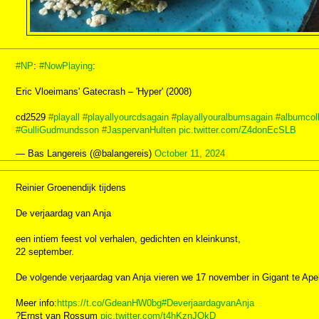
#NP
:
#NowPlaying
:
Eric Vloeimans' Gatecrash – 'Hyper' (2008)
cd2529
#playall
#playallyourcdsagain
#playallyouralbumsagain
#albumcoll
#GulliGudmundsson
#JaspervanHulten
pic.twitter.com/Z4donEcSLB
— Bas Langereis (@balangereis)
October 11, 2024
Reinier Groenendijk tijdens
De verjaardag van Anja
een intiem feest vol verhalen, gedichten en kleinkunst,
22 september.
De volgende verjaardag van Anja vieren we 17 november in Gigant te Ape
Meer info:
https://t.co/GdeanHW0bg
#DeverjaardagvanAnja
?Ernst van Rossum
pic.twitter.com/t4hKznJQkD