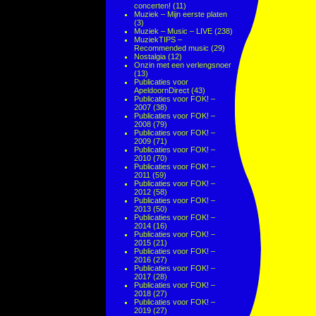
concerten!
(11)
Muziek – Mijn eerste platen
(3)
Muziek – Music – LIVE
(238)
MuziekTIPS –
Recommended music
(29)
Nostalgia
(12)
Onzin met een verlengsnoer
(13)
Publicaties voor
ApeldoornDirect
(43)
Publicaties voor FOK! –
2007
(38)
Publicaties voor FOK! –
2008
(79)
Publicaties voor FOK! –
2009
(71)
Publicaties voor FOK! –
2010
(70)
Publicaties voor FOK! –
2011
(59)
Publicaties voor FOK! –
2012
(58)
Publicaties voor FOK! –
2013
(50)
Publicaties voor FOK! –
2014
(16)
Publicaties voor FOK! –
2015
(21)
Publicaties voor FOK! –
2016
(27)
Publicaties voor FOK! –
2017
(28)
Publicaties voor FOK! –
2018
(27)
Publicaties voor FOK! –
2019
(27)