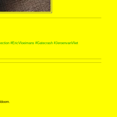
ection
#EricVloeimans
#Gatecrash
#JeroenvanVliet
ldoorn.