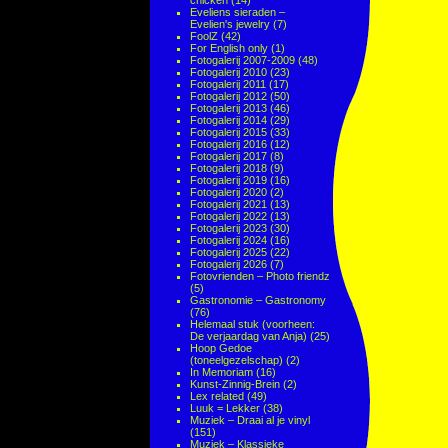
chicken
(14)
Eveliens sieraden –
Evelien's jewelry
(7)
FoolZ
(42)
For English only
(1)
Fotogalerij 2007-2009
(48)
Fotogalerij 2010
(23)
Fotogalerij 2011
(17)
Fotogalerij 2012
(50)
Fotogalerij 2013
(46)
Fotogalerij 2014
(29)
Fotogalerij 2015
(33)
Fotogalerij 2016
(12)
Fotogalerij 2017
(8)
Fotogalerij 2018
(9)
Fotogalerij 2019
(16)
Fotogalerij 2020
(2)
Fotogalerij 2021
(13)
Fotogalerij 2022
(13)
Fotogalerij 2023
(30)
Fotogalerij 2024
(16)
Fotogalerij 2025
(22)
Fotogalerij 2026
(7)
Fotovrienden – Photo friendz
(5)
Gastronomie – Gastronomy
(76)
Helemaal stuk (voorheen:
De verjaardag van Anja)
(25)
Hoop Gedoe
(toneelgezelschap)
(2)
In Memoriam
(16)
Kunst-Zinnig-Brein
(2)
Lex related
(49)
Luuk = Lekker
(38)
Muziek – Draai al je vinyl
(151)
Muziek – Klassieke