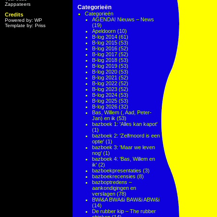
Zappateers
Categorieën
Categorieën
Credits
AGENDA! Nieuws – News
Powered by: WP
(19)
Template by: Priss
Apeldoorn
(10)
B-log 2014
(61)
B-log 2015
(53)
B-log 2016
(52)
B-log 2017
(52)
B-log 2018
(53)
B-log 2019
(53)
B-log 2020
(53)
B-log 2021
(52)
B-log 2022
(52)
B-log 2023
(52)
B-log 2024
(53)
B-log 2025
(53)
B-log 2026
(32)
Bas, Willem (, Aad, Peter-
Jan) en ik
(53)
bazboek 1: 'Alles kan kapot'
(1)
bazboek 2: 'Zelfmoord is een
optie'
(1)
bazboek 3: 'Maar we leven
nog'
(1)
bazboek 4: 'Bas, Willem en
ik'
(2)
bazboekpresentaties
(3)
bazboekrecensies
(8)
bazboptredens –
aankondigingen en
verslagen
(78)
BWi&A BWA&i BAW&i ABW&i
(14)
De rubber kip – The rubber