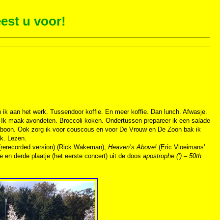
est u voor!
n ik aan het werk. Tussendoor koffie. En meer koffie. Dan lunch. Afwasje.
ar. Ik maak avondeten. Broccoli koken. Ondertussen prepareer ik een salade
tte boon. Ook zorg ik voor couscous en voor De Vrouw en De Zoon bak ik
ek. Lezen.
rerecorded version) (Rick Wakeman),
Heaven’s Above!
(Eric Vloeimans’
 en derde plaatje (het eerste concert) uit de doos
apostrophe (‘) – 50th