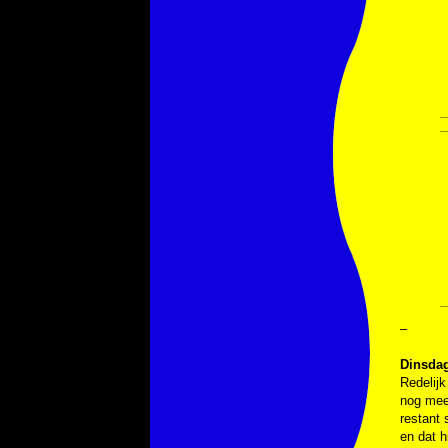
–
Dinsda
Redelijk
nog meer
restant 
en dat h