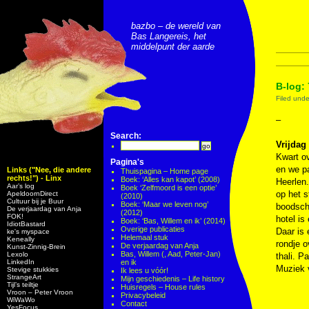
bazbo – de wereld van
Bas Langereis, het
middelpunt der aarde
B-log:
Filed und
–
Search:
Vrijdag
Kwart ov
Pagina's
en we pa
Links ("Nee, die andere
Thuispagina – Home page
rechts!") - Linx
Boek: ‘Alles kan kapot’ (2008)
Heerlen.
Aar’s log
Boek ‘Zelfmoord is een optie’
op het s
ApeldoornDirect
(2010)
Cultuur bij je Buur
Boek: ‘Maar we leven nog’
boodsch
De verjaardag van Anja
(2012)
FOK!
hotel is
Boek: ‘Bas, Willem en ik’ (2014)
IdiotBastard
Overige publicaties
Daar is 
ke's myspace
Helemaal stuk
Keneally
rondje 
De verjaardag van Anja
Kunst-Zinnig-Brein
Bas, Willem (, Aad, Peter-Jan)
Lexolo
thali. P
LinkedIn
en ik
Muziek
Stevige stukkies
Ik lees u vóór!
StrangeArt
Mijn geschiedenis – Life history
Tijl’s teiltje
Huisregels – House rules
Vroon – Peter Vroon
Privacybeleid
WiWaWo
Contact
YesFocus