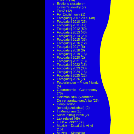
chicken
(14)
Eveliens sieraden –
Evelien's jewelry
(7)
FoolZ
(42)
For English only
(1)
Fotogalerij 2007-2009
(48)
Fotogalerij 2010
(23)
Fotogalerij 2011
(17)
Fotogalerij 2012
(50)
Fotogalerij 2013
(46)
Fotogalerij 2014
(29)
Fotogalerij 2015
(33)
Fotogalerij 2016
(12)
Fotogalerij 2017
(8)
Fotogalerij 2018
(9)
Fotogalerij 2019
(16)
Fotogalerij 2020
(2)
Fotogalerij 2021
(13)
Fotogalerij 2022
(13)
Fotogalerij 2023
(30)
Fotogalerij 2024
(16)
Fotogalerij 2025
(22)
Fotogalerij 2026
(7)
Fotovrienden – Photo friendz
(5)
Gastronomie – Gastronomy
(76)
Helemaal stuk (voorheen:
De verjaardag van Anja)
(25)
Hoop Gedoe
(toneelgezelschap)
(2)
In Memoriam
(16)
Kunst-Zinnig-Brein
(2)
Lex related
(49)
Luuk = Lekker
(38)
Muziek – Draai al je vinyl
(151)
Muziek – Klassieke