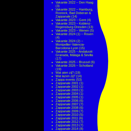
Vakantie 2022 – Den Haag
(3)
Vakantie 2022 – Hamburg,
Rostock, Bad Doberan &
Zappanale
(14)
Vakantie 2023 – Gent
(4)
Vakantie 2023 – Koblenz-
Regensburg-Dresden
(13)
Vakantie 2023 – Wenen
(5)
Vakantie 2024 (1) – Rouen
(4)
Vakantie 2024 (2) –
Montpellier-Valencia-
Barcelona-Lyon
(15)
Vakantie 2025 – Andalusië:
Granada, Málaga & Sevilla
(17)
Vakantie 2025 – Brussel
(6)
Vakantie 2026 – Schotland
(19)
Wat aten zij?
(19)
Wat lazen zij?
(14)
Zappa events
(53)
Zappanale 2001
(1)
Zappanale 2002
(1)
Zappanale 2003
(1)
Zappanale 2004
(1)
Zappanale 2005
(1)
Zappanale 2006
(6)
Zappanale 2007
(7)
Zappanale 2008
(6)
Zappanale 2009
(7)
Zappanale 2010
(5)
Zappanale 2011
(6)
Zappanale 2012
(7)
Zappanale 2013
(7)
Zappanale 2014
(8)