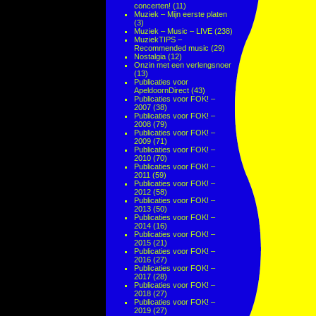
concerten!
(11)
Muziek – Mijn eerste platen
(3)
Muziek – Music – LIVE
(238)
MuziekTIPS –
Recommended music
(29)
Nostalgia
(12)
Onzin met een verlengsnoer
(13)
Publicaties voor
ApeldoornDirect
(43)
Publicaties voor FOK! –
2007
(38)
Publicaties voor FOK! –
2008
(79)
Publicaties voor FOK! –
2009
(71)
Publicaties voor FOK! –
2010
(70)
Publicaties voor FOK! –
2011
(59)
Publicaties voor FOK! –
2012
(58)
Publicaties voor FOK! –
2013
(50)
Publicaties voor FOK! –
2014
(16)
Publicaties voor FOK! –
2015
(21)
Publicaties voor FOK! –
2016
(27)
Publicaties voor FOK! –
2017
(28)
Publicaties voor FOK! –
2018
(27)
Publicaties voor FOK! –
2019
(27)