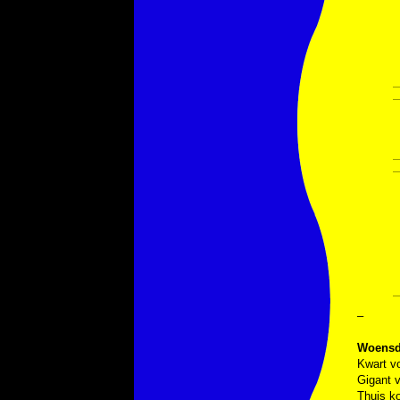
–
Woensd
Kwart vo
Gigant v
Thuis ko