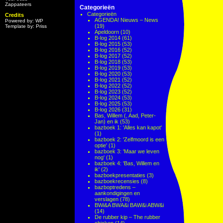
Zappateers
Categorieën
Categorieën
Credits
AGENDA! Nieuws – News
Powered by: WP
(19)
Template by: Priss
Apeldoorn
(10)
B-log 2014
(61)
B-log 2015
(53)
B-log 2016
(52)
B-log 2017
(52)
B-log 2018
(53)
B-log 2019
(53)
B-log 2020
(53)
B-log 2021
(52)
B-log 2022
(52)
B-log 2023
(52)
B-log 2024
(53)
B-log 2025
(53)
B-log 2026
(31)
Bas, Willem (, Aad, Peter-
Jan) en ik
(53)
bazboek 1: 'Alles kan kapot'
(1)
bazboek 2: 'Zelfmoord is een
optie'
(1)
bazboek 3: 'Maar we leven
nog'
(1)
bazboek 4: 'Bas, Willem en
ik'
(2)
bazboekpresentaties
(3)
bazboekrecensies
(8)
bazboptredens –
aankondigingen en
verslagen
(78)
BWi&A BWA&i BAW&i ABW&i
(14)
De rubber kip – The rubber