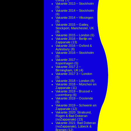
Corby
(7)
Vakantie 2013 – Stockholm
(5)
Vakantie 2014 – Stockholm
(6)
Vakantie 2014 – Vlissingen
(5)
Vakantie 2015 – Gatley,
Stockport, Manchester, UK
(9)
Vakantie 2015 – London
(6)
Vakantie 2016 – Berlijn en
Zappanale
(13)
Vakantie 2016 – Oxford &
Aylesbury
(8)
Vakantie 2016 – Stockholm
(5)
Vakantie 2017 –
Kopenhagen
(5)
Vakantie 2017 2 –
Birmingham, UK
(4)
Vakantie 2017 3 – London
(5)
Vakantie 2018 – London
(8)
Vakantie 2018 – München en
Zappanale
(11)
Vakantie 2019 – Brussel +
Luxemburg
(6)
Vakantie 2019 – Oostende
(5)
Vakantie 2019 – Schwerin en
Zappanale
(12)
Vakantie 2020: Stralsund,
Rügen & Bad Doberan
(noZappanale)
(13)
Vakantie 2021: Bad Doberan
(noZappanale), Lübeck &
Bremen
(12)