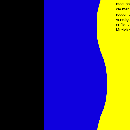
maar oo
die mens
redden a
vervolg
er fiks 
Muziek