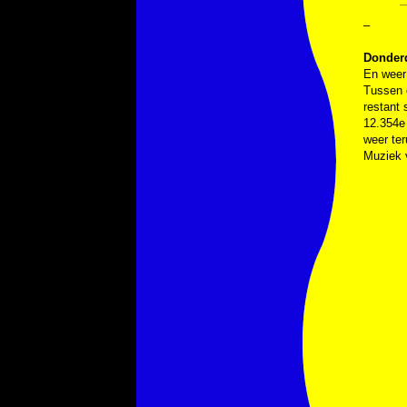
–
Donder
En weer 
Tussen d
restant 
12.354e 
weer ter
Muziek