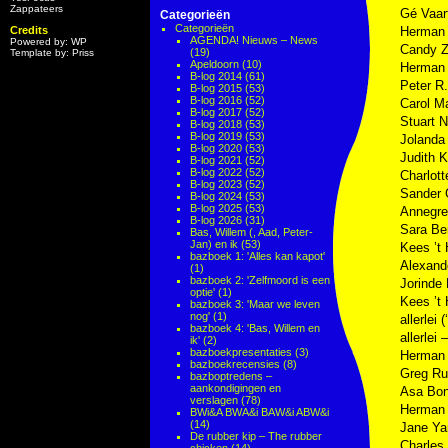
Zappateers
Gé Vaar
Categorieën
Categorieën
Credits
Herman
AGENDA! Nieuws – News
Powered by: WP
Candy 
(19)
Template by: Priss
Apeldoorn
(10)
Herman
B-log 2014
(61)
Peter R
B-log 2015
(53)
B-log 2016
(52)
Carol M
B-log 2017
(52)
Stuart N
B-log 2018
(53)
B-log 2019
(53)
Jolanda
B-log 2020
(53)
Judith 
B-log 2021
(52)
B-log 2022
(52)
Charlott
B-log 2023
(52)
Sander 
B-log 2024
(53)
B-log 2025
(53)
Annegre
B-log 2026
(31)
Sara Be
Bas, Willem (, Aad, Peter-
Jan) en ik
(53)
Kees ’t 
bazboek 1: 'Alles kan kapot'
Alexand
(1)
bazboek 2: 'Zelfmoord is een
Jorinde
optie'
(1)
Kees ’t 
bazboek 3: 'Maar we leven
nog'
(1)
allerlei
bazboek 4: 'Bas, Willem en
allerlei 
ik'
(2)
bazboekpresentaties
(3)
Herman
bazboekrecensies
(8)
Greg R
bazboptredens –
aankondigingen en
Asa Bon
verslagen
(78)
Herman
BWi&A BWA&i BAW&i ABW&i
(14)
Jane Y
De rubber kip – The rubber
Charles 