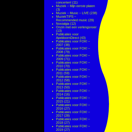
concerten!
(11)
Muziek – Mijn eerste platen
(3)
Muziek – Music – LIVE
(238)
MuziekTIPS –
Recommended music
(29)
Nostalgia
(12)
Onzin met een verlengsnoer
(13)
Publicaties voor
ApeldoornDirect
(43)
Publicaties voor FOK! –
2007
(38)
Publicaties voor FOK! –
2008
(79)
Publicaties voor FOK! –
2009
(71)
Publicaties voor FOK! –
2010
(70)
Publicaties voor FOK! –
2011
(59)
Publicaties voor FOK! –
2012
(58)
Publicaties voor FOK! –
2013
(50)
Publicaties voor FOK! –
2014
(16)
Publicaties voor FOK! –
2015
(21)
Publicaties voor FOK! –
2016
(27)
Publicaties voor FOK! –
2017
(28)
Publicaties voor FOK! –
2018
(27)
Publicaties voor FOK! –
2019
(27)