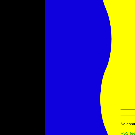
No comm
RSS
fee