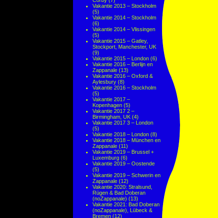
Corby
(7)
Vakantie 2013 – Stockholm
(5)
Vakantie 2014 – Stockholm
(6)
Vakantie 2014 – Vlissingen
(5)
Vakantie 2015 – Gatley,
Stockport, Manchester, UK
(9)
Vakantie 2015 – London
(6)
Vakantie 2016 – Berlijn en
Zappanale
(13)
Vakantie 2016 – Oxford &
Aylesbury
(8)
Vakantie 2016 – Stockholm
(5)
Vakantie 2017 –
Kopenhagen
(5)
Vakantie 2017 2 –
Birmingham, UK
(4)
Vakantie 2017 3 – London
(5)
Vakantie 2018 – London
(8)
Vakantie 2018 – München en
Zappanale
(11)
Vakantie 2019 – Brussel +
Luxemburg
(6)
Vakantie 2019 – Oostende
(5)
Vakantie 2019 – Schwerin en
Zappanale
(12)
Vakantie 2020: Stralsund,
Rügen & Bad Doberan
(noZappanale)
(13)
Vakantie 2021: Bad Doberan
(noZappanale), Lübeck &
Bremen
(12)