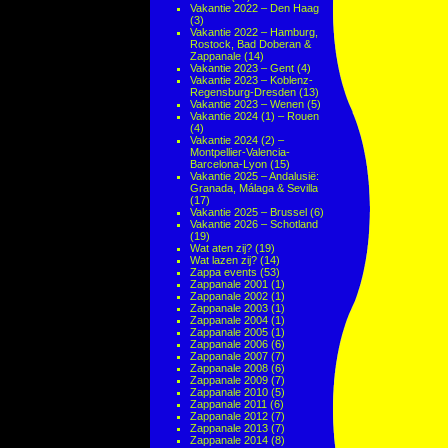
Vakantie 2022 – Den Haag
(3)
Vakantie 2022 – Hamburg,
Rostock, Bad Doberan &
Zappanale
(14)
Vakantie 2023 – Gent
(4)
Vakantie 2023 – Koblenz-
Regensburg-Dresden
(13)
Vakantie 2023 – Wenen
(5)
Vakantie 2024 (1) – Rouen
(4)
Vakantie 2024 (2) –
Montpellier-Valencia-
Barcelona-Lyon
(15)
Vakantie 2025 – Andalusië:
Granada, Málaga & Sevilla
(17)
Vakantie 2025 – Brussel
(6)
Vakantie 2026 – Schotland
(19)
Wat aten zij?
(19)
Wat lazen zij?
(14)
Zappa events
(53)
Zappanale 2001
(1)
Zappanale 2002
(1)
Zappanale 2003
(1)
Zappanale 2004
(1)
Zappanale 2005
(1)
Zappanale 2006
(6)
Zappanale 2007
(7)
Zappanale 2008
(6)
Zappanale 2009
(7)
Zappanale 2010
(5)
Zappanale 2011
(6)
Zappanale 2012
(7)
Zappanale 2013
(7)
Zappanale 2014
(8)