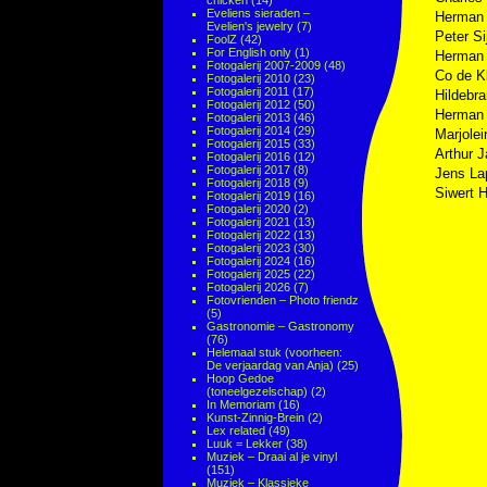
chicken
(14)
Eveliens sieraden –
Herman
Evelien's jewelry
(7)
Peter S
FoolZ
(42)
For English only
(1)
Herman
Fotogalerij 2007-2009
(48)
Co de K
Fotogalerij 2010
(23)
Fotogalerij 2011
(17)
Hildebr
Fotogalerij 2012
(50)
Herman
Fotogalerij 2013
(46)
Fotogalerij 2014
(29)
Marjolei
Fotogalerij 2015
(33)
Arthur 
Fotogalerij 2016
(12)
Fotogalerij 2017
(8)
Jens La
Fotogalerij 2018
(9)
Siwert 
Fotogalerij 2019
(16)
Fotogalerij 2020
(2)
Fotogalerij 2021
(13)
Fotogalerij 2022
(13)
Fotogalerij 2023
(30)
Fotogalerij 2024
(16)
Fotogalerij 2025
(22)
Fotogalerij 2026
(7)
Fotovrienden – Photo friendz
(5)
Gastronomie – Gastronomy
(76)
Helemaal stuk (voorheen:
De verjaardag van Anja)
(25)
Hoop Gedoe
(toneelgezelschap)
(2)
In Memoriam
(16)
Kunst-Zinnig-Brein
(2)
Lex related
(49)
Luuk = Lekker
(38)
Muziek – Draai al je vinyl
(151)
Muziek – Klassieke