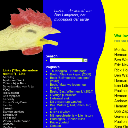
bazbo – de wereld van
Bas Langereis, het
middelpunt der aarde
Wat laz
Filed und
Monika 
Herman
Search:
Ben Wat
Eric Ne
Pagina's
Rick Ho
Links ("Nee, die andere
Thuispagina – Home page
rechts!") - Linx
Boek: ‘Alles kan kapot’ (2008)
Ben Wa
Aar’s log
Boek ‘Zelfmoord is een optie’
Herman
ApeldoornDirect
(2010)
Cultuur bij je Buur
Boek: ‘Maar we leven nog’
Erin Lit
De verjaardag van Anja
(2012)
FOK!
Pauline
Boek: ‘Bas, Willem en ik’ (2014)
IdiotBastard
Overige publicaties
Herman
ke's myspace
Helemaal stuk
Keneally
Andrew
De verjaardag van Anja
Kunst-Zinnig-Brein
Bas, Willem (, Aad, Peter-Jan)
Lexolo
Herman
LinkedIn
en ik
Bob Za
Stevige stukkies
Ik lees u vóór!
StrangeArt
Mijn geschiedenis – Life history
Gerwin 
Tijl’s teiltje
Huisregels – House rules
Vroon – Peter Vroon
Paulien
Privacybeleid
WiWaWo
Contact
Sara O
YesFocus